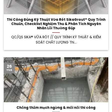
Thi Công Đúng Kỹ Thuật Vữa Rót SikaGrout® Quy Trình
Chuẩn, Checklist Nghiệm Thu & Phân Tích Nguyên
Nhân Lỗi Thường Gặp
QC/QS SIKA® VỮA RÓT // QUY TRÌNH KỸ THUẬT & KIỂM
SOÁT CHẤT LƯỢNG Thi...
26
Th6
Chống thấm mạch ngừng & mối nối thi công