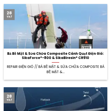
28
Th7
Bả Bề Mặt & Sửa Chữa Composite Cánh Quạt Điện Gió:
SikaForce®-800 & SikaBiresin® CR910
REPAIR ĐIỆN GIÓ // BẢ BỀ MẶT & SỬA CHỮA COMPOSITE BẢ
BỀ MẶT &...
28
Th7