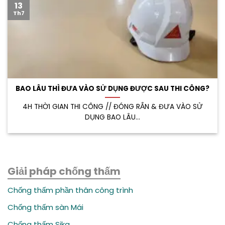
13
Th7
BAO LÂU THÌ ĐƯA VÀO SỬ DỤNG ĐƯỢC SAU THI CÔNG?
4H THỜI GIAN THI CÔNG // ĐÓNG RẮN & ĐƯA VÀO SỬ
DỤNG BAO LÂU...
Giải pháp chống thấm
Chống thấm phần thân công trình
Chống thấm sàn Mái
Chống thấm Sika