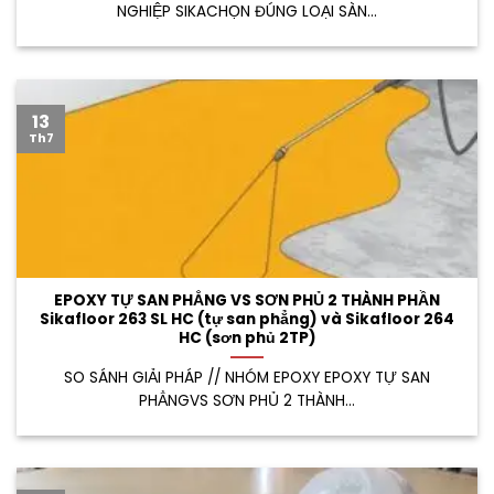
NGHIỆP SIKACHỌN ĐÚNG LOẠI SÀN...
13
Th7
EPOXY TỰ SAN PHẲNG VS SƠN PHỦ 2 THÀNH PHẦN
Sikafloor 263 SL HC (tự san phẳng) và Sikafloor 264
HC (sơn phủ 2TP)
SO SÁNH GIẢI PHÁP // NHÓM EPOXY EPOXY TỰ SAN
PHẲNGVS SƠN PHỦ 2 THÀNH...