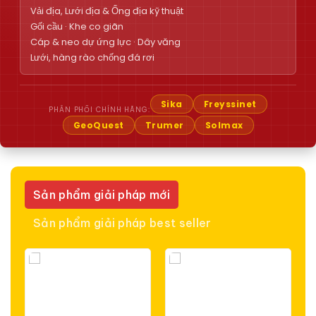
Vải địa, Lưới địa & Ống địa kỹ thuật
Gối cầu · Khe co giãn
Cáp & neo dự ứng lực · Dây văng
Lưới, hàng rào chống đá rơi
Sika
Freyssinet
PHÂN PHỐI CHÍNH HÃNG:
GeoQuest
Trumer
Solmax
Sản phẩm giải pháp mới
Sản phẩm giải pháp best seller