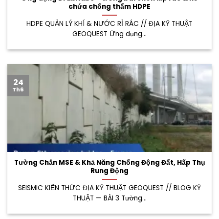
chứa chống thấm HDPE
HDPE QUẢN LÝ KHÍ & NƯỚC RỈ RÁC // ĐỊA KỸ THUẬT
GEOQUEST Ứng dụng...
24
Th6
Tường Chắn MSE & Khả Năng Chống Động Đất, Hấp Thụ
Rung Động
SEISMIC KIẾN THỨC ĐỊA KỸ THUẬT GEOQUEST // BLOG KỸ
THUẬT — BÀI 3 Tường...