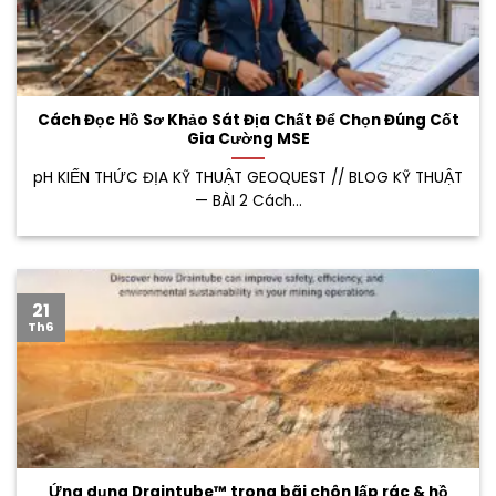
Cách Đọc Hồ Sơ Khảo Sát Địa Chất Để Chọn Đúng Cốt
Gia Cường MSE
pH KIẾN THỨC ĐỊA KỸ THUẬT GEOQUEST // BLOG KỸ THUẬT
— BÀI 2 Cách...
21
Th6
Ứng dụng Draintube™ trong bãi chôn lấp rác & hồ