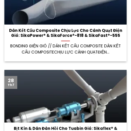
Dán Kết Cấu Composite Chịu Lực Cho Cánh Quạt Điện
Gió: SikaPower® & SikaForce®-818 & SikaFast®-555
BONDING ĐIỆN GIÓ // DÁN KẾT CẤU COMPOSITE DÁN KẾT
CẤU COMPOSITECHỊU LỰC CÁNH QUẠTĐIỆN...
28
Th7
Bịt Kín & Dán Đàn Hồi Cho Tuabin Gió: Sikaflex® &