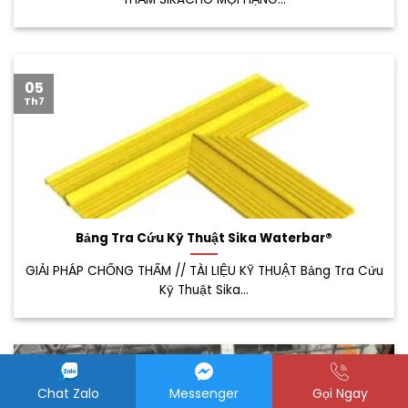
05
Th7
Bảng Tra Cứu Kỹ Thuật Sika Waterbar®
GIẢI PHÁP CHỐNG THẤM // TÀI LIỆU KỸ THUẬT Bảng Tra Cứu
Kỹ Thuật Sika...
05
Th7
Chat Zalo
Messenger
Gọi Ngay