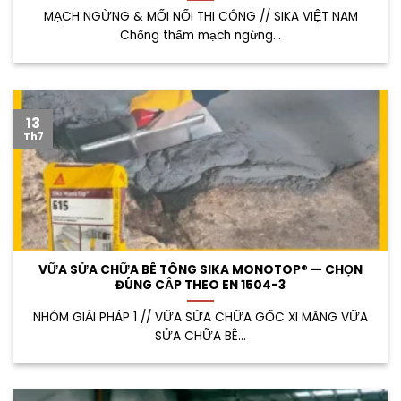
MẠCH NGỪNG & MỐI NỐI THI CÔNG // SIKA VIỆT NAM
Chống thấm mạch ngừng...
13
Th7
VỮA SỬA CHỮA BÊ TÔNG SIKA MONOTOP® — CHỌN
ĐÚNG CẤP THEO EN 1504-3
NHÓM GIẢI PHÁP 1 // VỮA SỬA CHỮA GỐC XI MĂNG VỮA
SỬA CHỮA BÊ...