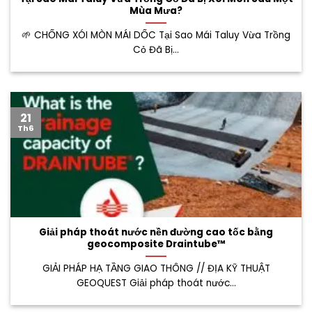
Mùa Mưa?
🌱 CHỐNG XÓI MÒN MÁI DỐC Tại Sao Mái Taluy Vừa Trồng
Cỏ Đã Bị...
21
Th6
Giải pháp thoát nước nền đường cao tốc bằng
geocomposite Draintube™
GIẢI PHÁP HẠ TẦNG GIAO THÔNG // ĐỊA KỸ THUẬT
GEOQUEST Giải pháp thoát nước...