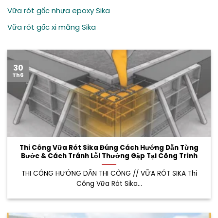
Vữa rót gốc nhựa epoxy Sika
Vữa rót gốc xi măng Sika
30
Th6
Thi Công Vữa Rót Sika Đúng Cách Hướng Dẫn Từng
Bước & Cách Tránh Lỗi Thường Gặp Tại Công Trình
THI CÔNG HƯỚNG DẪN THI CÔNG // VỮA RÓT SIKA Thi
Công Vữa Rót Sika...