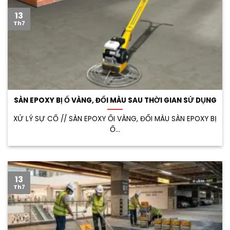
13
Th7
SÀN EPOXY BỊ Ố VÀNG, ĐỔI MÀU SAU THỜI GIAN SỬ DỤNG
XỬ LÝ SỰ CỐ // SÀN EPOXY ỐI VÀNG, ĐỔI MÀU SÀN EPOXY BỊ
Ố...
13
Th7