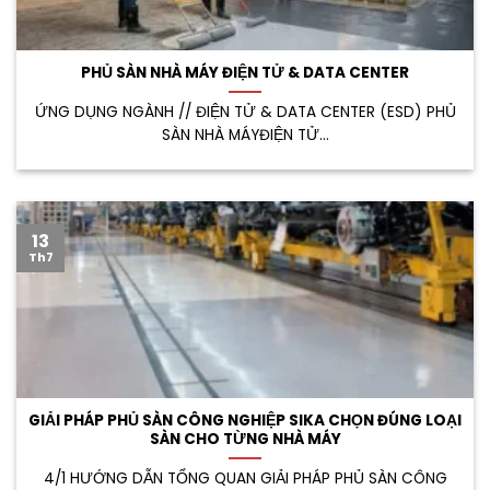
PHỦ SÀN NHÀ MÁY ĐIỆN TỬ & DATA CENTER
ỨNG DỤNG NGÀNH // ĐIỆN TỬ & DATA CENTER (ESD) PHỦ
SÀN NHÀ MÁYĐIỆN TỬ...
13
Th7
GIẢI PHÁP PHỦ SÀN CÔNG NGHIỆP SIKA CHỌN ĐÚNG LOẠI
SÀN CHO TỪNG NHÀ MÁY
4/1 HƯỚNG DẪN TỔNG QUAN GIẢI PHÁP PHỦ SÀN CÔNG