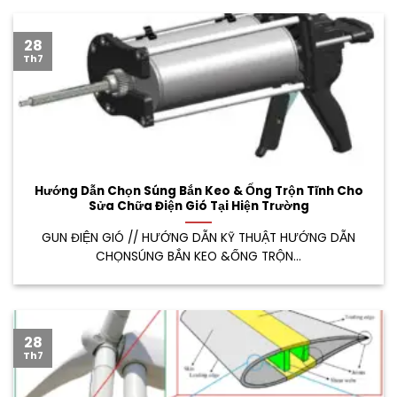
28
Th7
Hướng Dẫn Chọn Súng Bắn Keo & Ống Trộn Tĩnh Cho
Sửa Chữa Điện Gió Tại Hiện Trường
GUN ĐIỆN GIÓ // HƯỚNG DẪN KỸ THUẬT HƯỚNG DẪN
CHỌNSÚNG BẮN KEO &ỐNG TRỘN...
28
Th7