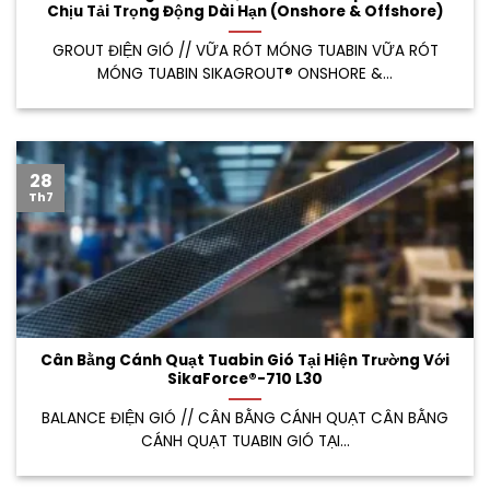
Chịu Tải Trọng Động Dài Hạn (Onshore & Offshore)
GROUT ĐIỆN GIÓ // VỮA RÓT MÓNG TUABIN VỮA RÓT
MÓNG TUABIN SIKAGROUT® ONSHORE &...
28
Th7
Cân Bằng Cánh Quạt Tuabin Gió Tại Hiện Trường Với
SikaForce®-710 L30
BALANCE ĐIỆN GIÓ // CÂN BẰNG CÁNH QUẠT CÂN BẰNG
CÁNH QUẠT TUABIN GIÓ TẠI...