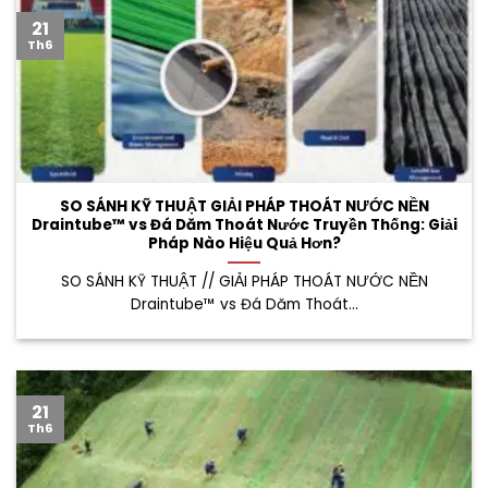
21
Th6
SO SÁNH KỸ THUẬT GIẢI PHÁP THOÁT NƯỚC NỀN
Draintube™ vs Đá Dăm Thoát Nước Truyền Thống: Giải
Pháp Nào Hiệu Quả Hơn?
SO SÁNH KỸ THUẬT // GIẢI PHÁP THOÁT NƯỚC NỀN
Draintube™ vs Đá Dăm Thoát...
21
Th6