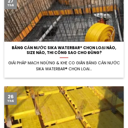
27
Th6
BĂNG CẢN NƯỚC SIKA WATERBAR® CHỌN LOẠI NÀO,
SIZE NÀO, THI CÔNG SAO CHO ĐÚNG?
GIẢI PHÁP MẠCH NGỪNG & KHE CO GIÃN BĂNG CẢN NƯỚC
SIKA WATERBAR® CHỌN LOẠI...
26
Th6