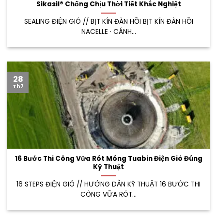
Sikasil® Chống Chịu Thời Tiết Khắc Nghiệt
SEALING ĐIỆN GIÓ // BỊT KÍN ĐÀN HỒI BỊT KÍN ĐÀN HỒI
NACELLE · CÁNH...
28
Th7
16 Bước Thi Công Vữa Rót Móng Tuabin Điện Gió Đúng
Kỹ Thuật
16 STEPS ĐIỆN GIÓ // HƯỚNG DẪN KỸ THUẬT 16 BƯỚC THI
CÔNG VỮA RÓT...