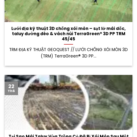
Lưới địa kỹ thuật 3D chống xói mòn – sạt lở mái dốc,
taluy đường đèo & vách núi TerraGreen® 3D PP TRM
45/45
TRM ĐỊA KỸ THUẬT GEOQUEST // LƯỚI CHỐNG XÓI MÒN 3D
(TRM) TerraGreen® 3D PP...
22
Th6
Tại Sao Mái Taluy Vừa Trồng Cỏ Đã Bị Xói Mòn Sau Một