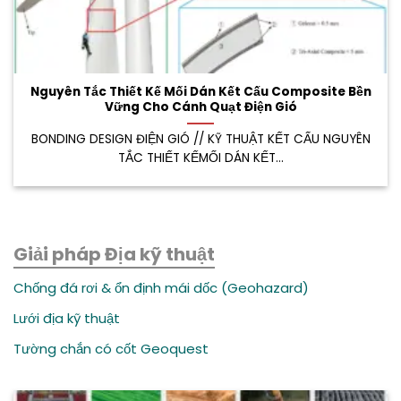
Nguyên Tắc Thiết Kế Mối Dán Kết Cấu Composite Bền
Vững Cho Cánh Quạt Điện Gió
BONDING DESIGN ĐIỆN GIÓ // KỸ THUẬT KẾT CẤU NGUYÊN
TẮC THIẾT KẾMỐI DÁN KẾT...
Giải pháp Địa kỹ thuật
Chống đá rơi & ổn định mái dốc (Geohazard)
Lưới địa kỹ thuật
Tường chắn có cốt Geoquest