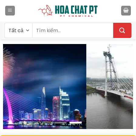
Bỏ
qua
nội
dung
Tìm
kiếm: