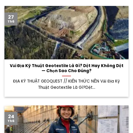
27
Th6
Vải Địa Kỹ Thuật Geotextile Là Gì? Dệt Hay Không Dệt
— Chọn Sao Cho Đúng?
ĐỊA KỸ THUẬT GEOQUEST // KIẾN THỨC NỀN Vải Địa Kỹ
Thuật Geotextile Là Gì?Dệt...
24
Th6