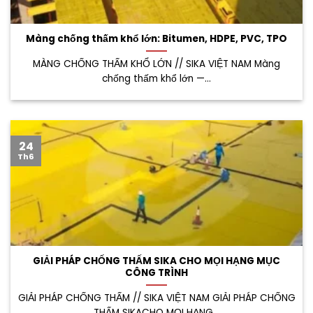
Màng chống thấm khổ lớn: Bitumen, HDPE, PVC, TPO
MÀNG CHỐNG THẤM KHỔ LỚN // SIKA VIỆT NAM Màng
chống thấm khổ lớn —...
24
Th6
GIẢI PHÁP CHỐNG THẤM SIKA CHO MỌI HẠNG MỤC
CÔNG TRÌNH
GIẢI PHÁP CHỐNG THẤM // SIKA VIỆT NAM GIẢI PHÁP CHỐNG
THẤM SIKACHO MỌI HẠNG...