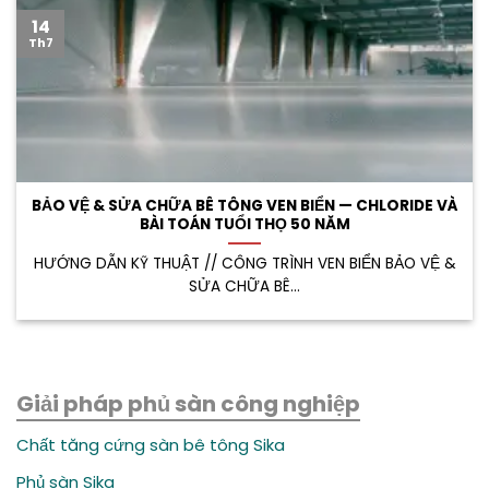
14
Th7
BẢO VỆ & SỬA CHỮA BÊ TÔNG VEN BIỂN — CHLORIDE VÀ
BÀI TOÁN TUỔI THỌ 50 NĂM
HƯỚNG DẪN KỸ THUẬT // CÔNG TRÌNH VEN BIỂN BẢO VỆ &
SỬA CHỮA BÊ...
Giải pháp phủ sàn công nghiệp
Chất tăng cứng sàn bê tông Sika
Phủ sàn Sika