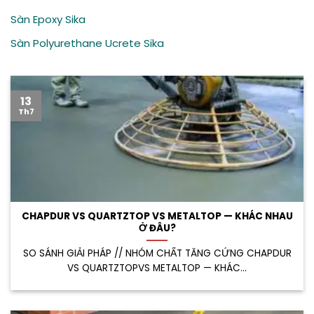
Sàn Epoxy Sika
Sàn Polyurethane Ucrete Sika
13
Th7
CHAPDUR VS QUARTZTOP VS METALTOP — KHÁC NHAU
Ở ĐÂU?
SO SÁNH GIẢI PHÁP // NHÓM CHẤT TĂNG CỨNG CHAPDUR
VS QUARTZTOPVS METALTOP — KHÁC...