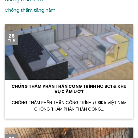
Chống thấm tầng hầm
26
Th6
CHỐNG THẤM PHẦN THÂN CÔNG TRÌNH HỒ BƠI & KHU
VỰC ẨM ƯỚT
CHỐNG THẤM PHẦN THÂN CÔNG TRÌNH // SIKA VIỆT NAM
CHỐNG THẤM PHẦN THÂN CÔNG...