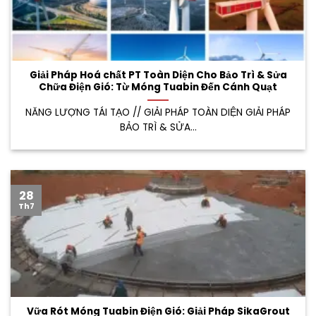
Giải Pháp Hoá chất PT Toàn Diện Cho Bảo Trì & Sửa
Chữa Điện Gió: Từ Móng Tuabin Đến Cánh Quạt
NĂNG LƯỢNG TÁI TẠO // GIẢI PHÁP TOÀN DIỆN GIẢI PHÁP
BẢO TRÌ & SỬA...
28
Th7
Vữa Rót Móng Tuabin Điện Gió: Giải Pháp SikaGrout