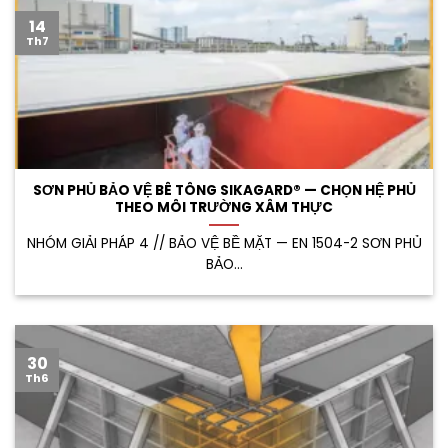
14
Th7
SƠN PHỦ BẢO VỆ BÊ TÔNG SIKAGARD® — CHỌN HỆ PHỦ
THEO MÔI TRƯỜNG XÂM THỰC
NHÓM GIẢI PHÁP 4 // BẢO VỆ BỀ MẶT — EN 1504-2 SƠN PHỦ
BẢO...
30
Th6