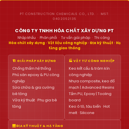
PT CONSTRUCTION CHEMICALS CO., LTD. · MST:
0402052135
CÔNG TY TNHH HÓA CHẤT XÂY DỰNG PT
Nhập khẩu · Phân phối · Tư vấn giải pháp · Thi công
Hóa chất xây dựng · Vật liệu công nghiệp · Địa kỹ thuật · Hạ
tầng giao thông
🏗 GIẢI PHÁP XÂY DỰNG
🏭 VẬT TƯ CÔNG NGHIỆP
Chống thấm hệ thống
Keo kết cấu & trám kín
Phủ sàn epoxy & PU công
công nghiệp
nghiệp
Nhựa composite, keo đổ
Sửa chữa & gia cường
mạch | Advanced Resins
bê tông
Tấm PU, Epoxy | Tooling
Vữa kỹ thuật · Phụ gia bê
board
tông
Keo ô tô, tàu biển · Hot
melt · Silicone
🌉 ĐỊA KỸ THUẬT & HẠ TẦNG