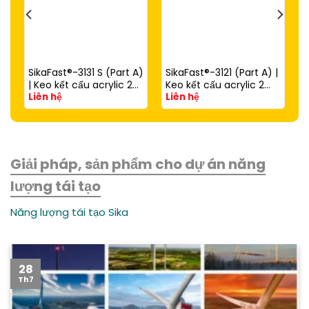
SikaFast®-3131 S (Part A)
SikaFast®-3121 (Part A) |
| Keo kết cấu acrylic 2
Keo kết cấu acrylic 2
Liên hệ
Liên hệ
thành phần đóng rắn
thành phần đóng rắn
nhanh dùng với
nhanh (dùng với
SikaFast®-3081 N (Part
SikaFast®-3081 N Part B)
B)
Giải pháp, sản phẩm cho dự án năng
lượng tái tạo
Năng lượng tái tạo Sika
28
Th7