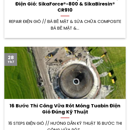
Điện Gió: SikaForce®-800 & SikaBiresin®
CR910
REPAIR ĐIỆN GIÓ // BẢ BỀ MẶT & SỬA CHỮA COMPOSITE
BẢ BỀ MẶT &...
28
Th7
16 Bước Thi Công Vữa Rót Móng Tuabin Điện
Gió Đúng Kỹ Thuật
16 STEPS ĐIỆN GIÓ // HƯỚNG DẪN KỸ THUẬT 16 BƯỚC THI