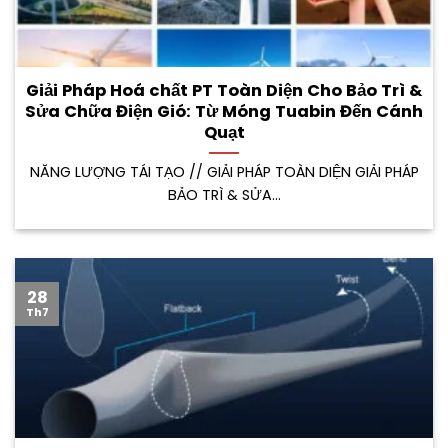
Giải Pháp Hoá chất PT Toàn Diện Cho Bảo Trì &
Sửa Chữa Điện Gió: Từ Móng Tuabin Đến Cánh
Quạt
NĂNG LƯỢNG TÁI TẠO // GIẢI PHÁP TOÀN DIỆN GIẢI PHÁP
BẢO TRÌ & SỬA...
28
Th7