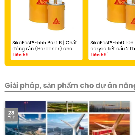
SikaFast®-555 Part B | Chất
SikaFast®-550 L06 
đóng rắn (Hardener) cho
acrylic kết cấu 2 
keo acrylic kết cấu SikaFast®
đóng rắn nhanh cho
Liên hệ
Liên hệ
2 thành phần
nhựa, kính và gỗ
Giải pháp, sản phẩm cho dự án năng
28
Th7