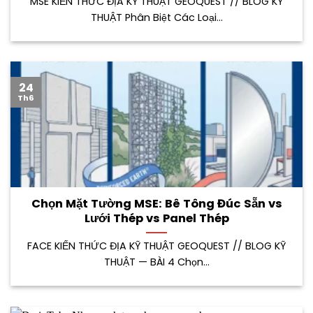
MSE KIẾN THỨC ĐỊA KỸ THUẬT GEOQUEST // BLOG KỸ
THUẬT Phân Biệt Các Loại...
24
Th6
Chọn Mặt Tường MSE: Bê Tông Đúc Sẵn vs
Lưới Thép vs Panel Thép
FACE KIẾN THỨC ĐỊA KỸ THUẬT GEOQUEST // BLOG KỸ
THUẬT — BÀI 4 Chọn...