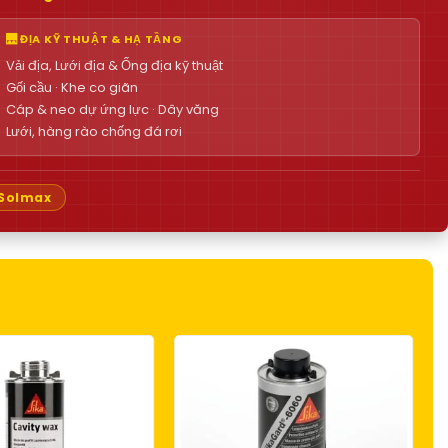
🌉 ĐỊA KỸ THUẬT & HẠ TẦNG
Vải địa, Lưới địa & Ống địa kỹ thuật
Gối cầu · Khe co giãn
Cáp & neo dự ứng lực · Dây văng
Lưới, hàng rào chống đá rơi
Solmax