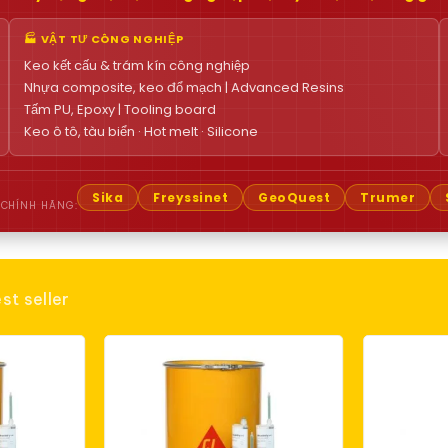
🏭 VẬT TƯ CÔNG NGHIỆP
Keo kết cấu & trám kín công nghiệp
Nhựa composite, keo đổ mạch | Advanced Resins
Tấm PU, Epoxy | Tooling board
Keo ô tô, tàu biển · Hot melt · Silicone
Sika
Freyssinet
GeoQuest
Trumer
 CHÍNH HÃNG:
st seller