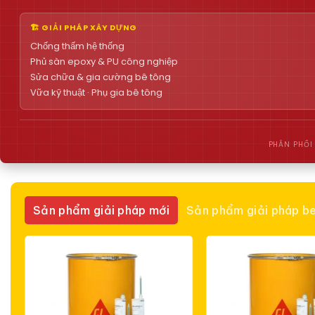
🏗 GIẢI PHÁP XÂY DỰNG
Chống thấm hệ thống
Phủ sàn epoxy & PU công nghiệp
Sửa chữa & gia cường bê tông
Vữa kỹ thuật · Phụ gia bê tông
PHÂN PHỐI
Sản phẩm giải pháp mới
Sản phẩm giải pháp be