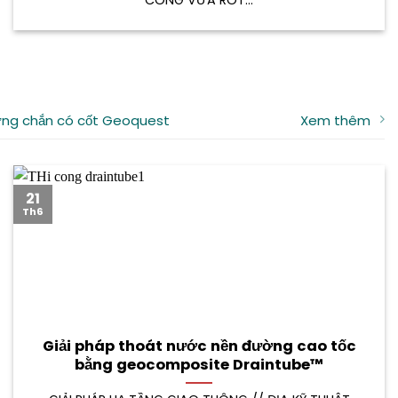
CÔNG VỮA RÓT...
ng chắn có cốt Geoquest
Xem thêm
21
Th6
Giải pháp thoát nước nền đường cao tốc
bằng geocomposite Draintube™