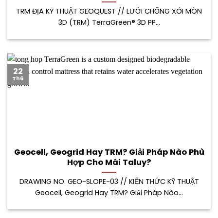
TRM ĐỊA KỸ THUẬT GEOQUEST // LƯỚI CHỐNG XÓI MÒN
3D (TRM) TerraGreen® 3D PP...
22
Th6
Geocell, Geogrid Hay TRM? Giải Pháp Nào Phù
Hợp Cho Mái Taluy?
DRAWING NO. GEO-SLOPE-03 // KIẾN THỨC KỸ THUẬT
Geocell, Geogrid Hay TRM? Giải Pháp Nào...