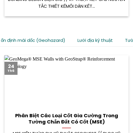
TẮC THIẾT KẾMỐI DÁN KẾT...
 ổn định mái dốc (Geohazard)
Lưới địa kỹ thuật
Tườ
24
Th6
Phân Biệt Các Loại Cốt Gia Cường Trong
Tường Chắn Đất Có Cốt (MSE)