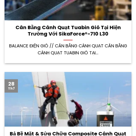
Cân Bằng Cánh Quạt Tuabin Gió Tại Hiện
Trường Với SikaForce®-710 L30
BALANCE ĐIỆN GIÓ // CÂN BẰNG CÁNH QUẠT CÂN BẰNG
CÁNH QUẠT TUABIN GIÓ TẠI...
28
Th7
Bả Bề Mặt & Sửa Chữa Composite Cánh Quạt