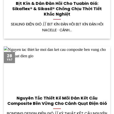
Bịt Kín & Dán Đàn Hồi Cho Tuabin Gió:
Sikaflex® & Sikasil® Chống Chịu Thời Tiết
Khắc Nghiệt
SEALING ĐIỆN GIÓ // BỊT KÍN ĐÀN HỒI BỊT KÍN ĐÀN HỒI
NACELLE · CÁNH...
28
Th7
Nguyên Tắc Thiết Kế Mối Dán Kết Cấu
Composite Bền Vững Cho Cánh Quạt Điện Gió
BONDING DESIGN ĐIỆN GIÓ // KỸ THUẬT KẾT CẤU NGUYÊN