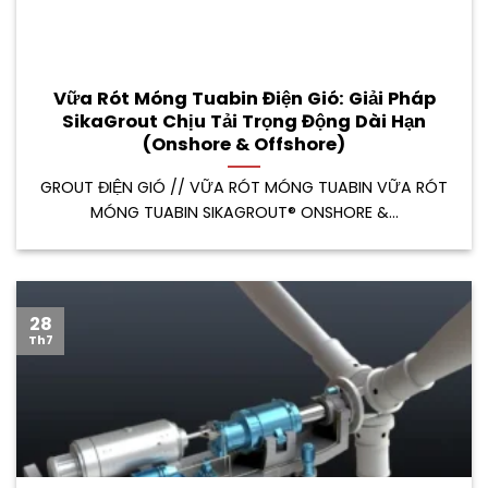
Vữa Rót Móng Tuabin Điện Gió: Giải Pháp
SikaGrout Chịu Tải Trọng Động Dài Hạn
(Onshore & Offshore)
GROUT ĐIỆN GIÓ // VỮA RÓT MÓNG TUABIN VỮA RÓT
MÓNG TUABIN SIKAGROUT® ONSHORE &...
28
Th7