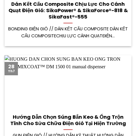
Dán Kết Cấu Composite Chịu Lực Cho Cánh
Quạt Điện Gió: SikaPower® & SikaForce®-818 &
SikaFast®-555
BONDING ĐIỆN GIÓ // DÁN KẾT CẤU COMPOSITE DÁN KẾT
CẤU COMPOSITECHỊU LỰC CÁNH QUẠTĐIỆN...
28
Th7
Hướng Dẫn Chọn Súng Bắn Keo & Ống Trộn
Tĩnh Cho Sửa Chữa Điện Gió Tại Hiện Trường
GUN ĐIỆN GIÓ // HƯỚNG DẪN KỸ THUẬT HƯỚNG DẪN