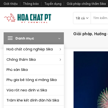
Bỏ
Giới thiệu
Thông báo
Tuyển dụng
Giải pháp chống thấm Sika
qua
nội
Tìm
kiếm:
dung
Giải pháp, Hướng
Danh mục
Hoá chất công nghiệp Sika
Chống thấm Sika
Phủ sàn Sika
Phụ gia bê tông xi măng Sika
Vữa rót neo định vị Sika
Trám khe kết dính đàn hồi Sika