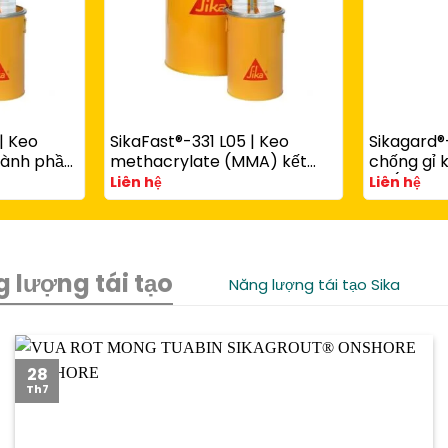
| Keo
SikaFast®-331 L05 | Keo
Sikagard®
thành phần
methacrylate (MMA) kết
chống gỉ 
 kim loại,
cấu 2 thành phần cho
xịt (Aeros
Liên hệ
Liên hệ
composite, nhựa và kim loại
nhiệt cho 
 lượng tái tạo
Năng lượng tái tạo Sika
28
Th7