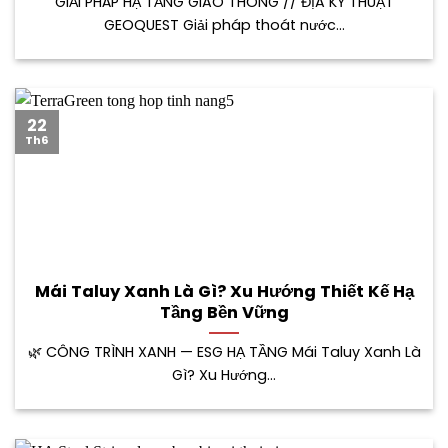
GIẢI PHÁP HẠ TẦNG GIAO THÔNG // ĐỊA KỸ THUẬT
GEOQUEST Giải pháp thoát nước...
22
Th6
Mái Taluy Xanh Là Gì? Xu Hướng Thiết Kế Hạ
Tầng Bền Vững
🌿 CÔNG TRÌNH XANH — ESG HẠ TẦNG Mái Taluy Xanh Là
Gì? Xu Hướng...