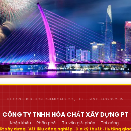
PT CONSTRUCTION CHEMICALS CO., LTD. · MST: 0402052135
CÔNG TY TNHH HÓA CHẤT XÂY DỰNG PT
Nhập khẩu · Phân phối · Tư vấn giải pháp · Thi công
t xây dựng · Vật liệu công nghiệp · Địa kỹ thuật · Hạ tầng gi