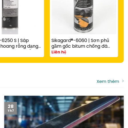
-6250 S | Sáp
Sikagard®-6060 | Sơn phủ
S
khoang rỗng dạng
gầm gốc bitum chống đá
g
ol Cavity Wax) chịu
văng, chống gỉ và giảm ồn
(
Liên hệ
L
thân xe ô tô
cho ô tô
Xem thêm
28
Th7