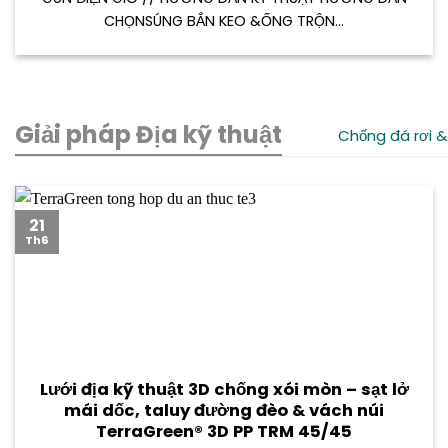
CHỌNSÚNG BẮN KEO &ỐNG TRỘN...
Giải pháp Địa kỹ thuật
Chống đá rơi &
21
Th6
Lưới địa kỹ thuật 3D chống xói mòn – sạt lở
mái dốc, taluy đường đèo & vách núi
TerraGreen® 3D PP TRM 45/45