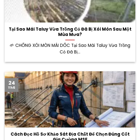
Tại Sao Mái Taluy Vừa Trồng Cỏ Đã Bị Xói Mòn Sau Một
Mùa Mưa?
🌱 CHỐNG XÓI MÒN MÁI DỐC Tại Sao Mái Taluy Vừa Trồng
Cỏ Đã Bị...
24
Th6
Cách Đọc Hồ Sơ Khảo Sát Địa Chất Để Chọn Đúng Cốt
Gia Cường MSE