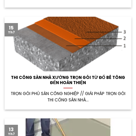
15
Th7
THI CÔNG SÀN NHÀ XƯỞNG TRỌN GÓI TỪ ĐỔ BÊ TÔNG
ĐẾN HOÀN THIỆN
TRỌN GÓI PHỦ SÀN CÔNG NGHIỆP // GIẢI PHÁP TRỌN GÓI
THI CÔNG SÀN NHÀ...
13
Th7