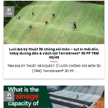
21
Th6
Lưới địa kỹ thuật 3D chống xói mòn – sạt lở mái dốc,
taluy đường đèo & vách núi TerraGreen® 3D PP TRM
45/45
TRM ĐỊA KỸ THUẬT GEOQUEST // LƯỚI CHỐNG XÓI MÒN 3D
(TRM) TerraGreen® 3D PP...
21
Th6