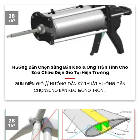
28
Th7
Hướng Dẫn Chọn Súng Bắn Keo & Ống Trộn Tĩnh Cho
Sửa Chữa Điện Gió Tại Hiện Trường
GUN ĐIỆN GIÓ // HƯỚNG DẪN KỸ THUẬT HƯỚNG DẪN
CHỌNSÚNG BẮN KEO &ỐNG TRỘN...
28
Th7