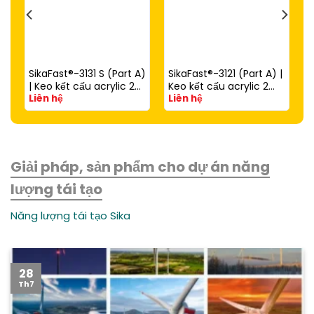
SikaFast®-3131 S (Part A)
SikaFast®-3121 (Part A) |
| Keo kết cấu acrylic 2
Keo kết cấu acrylic 2
Liên hệ
Liên hệ
thành phần đóng rắn
thành phần đóng rắn
nhanh dùng với
nhanh (dùng với
SikaFast®-3081 N (Part
SikaFast®-3081 N Part B)
B)
Giải pháp, sản phẩm cho dự án năng
lượng tái tạo
Năng lượng tái tạo Sika
28
Th7