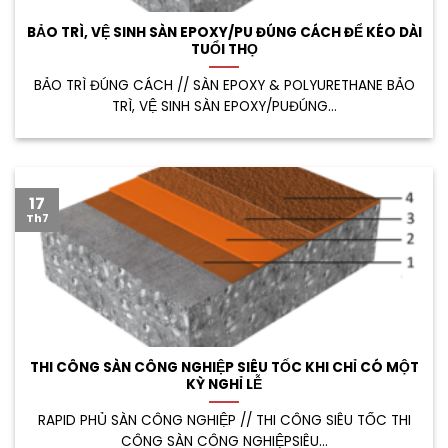
BẢO TRÌ, VỆ SINH SÀN EPOXY/PU ĐÚNG CÁCH ĐỂ KÉO DÀI
TUỔI THỌ
BẢO TRÌ ĐÚNG CÁCH // SÀN EPOXY & POLYURETHANE BẢO
TRÌ, VỆ SINH SÀN EPOXY/PUĐÚNG...
17
Th7
THI CÔNG SÀN CÔNG NGHIỆP SIÊU TỐC KHI CHỈ CÓ MỘT
KỲ NGHỈ LỄ
RAPID PHỦ SÀN CÔNG NGHIỆP // THI CÔNG SIÊU TỐC THI
CÔNG SÀN CÔNG NGHIỆPSIÊU...