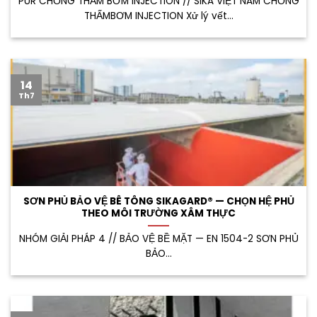
PUR CHỐNG THẤM BƠM INJECTION // SIKA VIỆT NAM CHỐNG
THẤMBƠM INJECTION Xử lý vết...
14
Th7
SƠN PHỦ BẢO VỆ BÊ TÔNG SIKAGARD® — CHỌN HỆ PHỦ
THEO MÔI TRƯỜNG XÂM THỰC
NHÓM GIẢI PHÁP 4 // BẢO VỆ BỀ MẶT — EN 1504-2 SƠN PHỦ
BẢO...