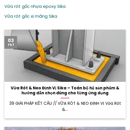
Vữa rót gốc nhựa epoxy Sika
Vữa rót gốc xi măng Sika
03
Th7
Vữa Rót & Neo Định Vị Sika – Toàn bộ hệ sản phẩm &
hướng dẫn chọn đúng cho từng ứng dụng
39 GIẢI PHÁP KẾT CẤU // VỮA RÓT & NEO ĐỊNH VỊ Vữa Rót
&...