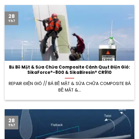
28
Th7
Bả Bề Mặt & Sửa Chữa Composite Cánh Quạt Điện Gió:
SikaForce®-800 & SikaBiresin® CR910
REPAIR ĐIỆN GIÓ // BẢ BỀ MẶT & SỬA CHỮA COMPOSITE BẢ
BỀ MẶT &...
28
Th7