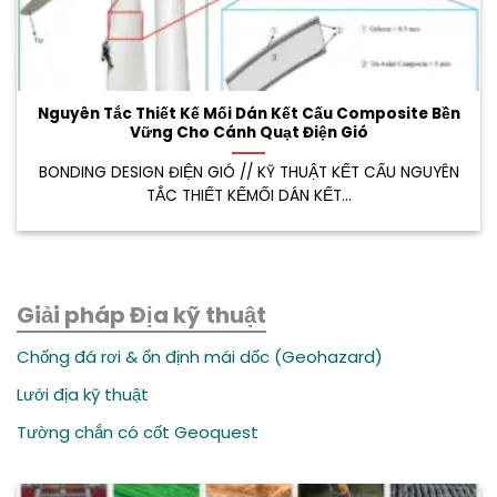
Nguyên Tắc Thiết Kế Mối Dán Kết Cấu Composite Bền
Vững Cho Cánh Quạt Điện Gió
BONDING DESIGN ĐIỆN GIÓ // KỸ THUẬT KẾT CẤU NGUYÊN
TẮC THIẾT KẾMỐI DÁN KẾT...
Giải pháp Địa kỹ thuật
Chống đá rơi & ổn định mái dốc (Geohazard)
Lưới địa kỹ thuật
Tường chắn có cốt Geoquest