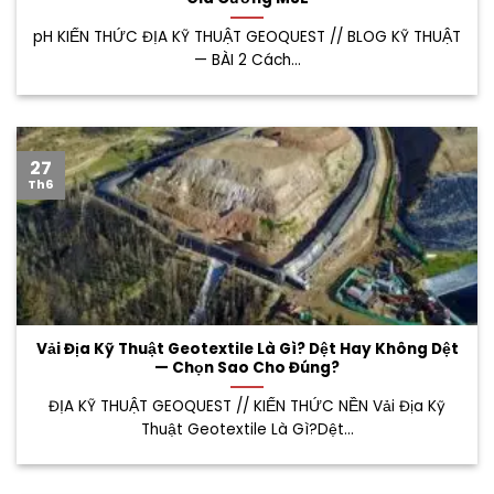
pH KIẾN THỨC ĐỊA KỸ THUẬT GEOQUEST // BLOG KỸ THUẬT
— BÀI 2 Cách...
27
Th6
Vải Địa Kỹ Thuật Geotextile Là Gì? Dệt Hay Không Dệt
— Chọn Sao Cho Đúng?
ĐỊA KỸ THUẬT GEOQUEST // KIẾN THỨC NỀN Vải Địa Kỹ
Thuật Geotextile Là Gì?Dệt...