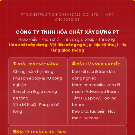
PT CONSTRUCTION CHEMICALS CO., LTD. · MST:
0402052135
CÔNG TY TNHH HÓA CHẤT XÂY DỰNG PT
Nhập khẩu · Phân phối · Tư vấn giải pháp · Thi công
Hóa chất xây dựng · Vật liệu công nghiệp · Địa kỹ thuật · Hạ
tầng giao thông
🏗 GIẢI PHÁP XÂY DỰNG
🏭 VẬT TƯ CÔNG NGHIỆP
Chống thấm hệ thống
Keo kết cấu & trám kín
Phủ sàn epoxy & PU công
công nghiệp
nghiệp
Nhựa composite, keo đổ
Sửa chữa & gia cường
mạch | Advanced Resins
bê tông
Tấm PU, Epoxy | Tooling
Vữa kỹ thuật · Phụ gia bê
board
tông
Keo ô tô, tàu biển · Hot
melt · Silicone
🌉 ĐỊA KỸ THUẬT & HẠ TẦNG