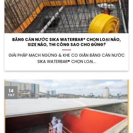
BĂNG CẢN NƯỚC SIKA WATERBAR® CHỌN LOẠI NÀO,
SIZE NÀO, THI CÔNG SAO CHO ĐÚNG?
GIẢI PHÁP MẠCH NGỪNG & KHE CO GIÃN BĂNG CẢN NƯỚC
SIKA WATERBAR® CHỌN LOẠI...
14
Th7