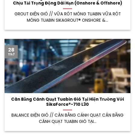
Chịu Tải Trọng Động Dài Hạn (Onshore & Offshore)
GROUT ĐIỆN GIÓ // VỮA RÓT MÓNG TUABIN VỮA RÓT
MÓNG TUABIN SIKAGROUT® ONSHORE &...
28
Th7
Cân Bằng Cánh Quạt Tuabin Gió Tại Hiện Trường Với
SikaForce®-710 L30
BALANCE ĐIỆN GIÓ // CÂN BẰNG CÁNH QUẠT CÂN BẰNG
CÁNH QUẠT TUABIN GIÓ TẠI...