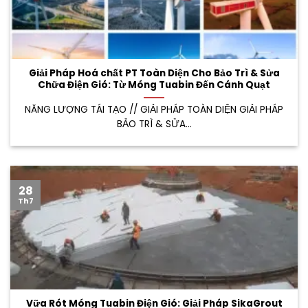
Giải Pháp Hoá chất PT Toàn Diện Cho Bảo Trì & Sửa
Chữa Điện Gió: Từ Móng Tuabin Đến Cánh Quạt
NĂNG LƯỢNG TÁI TẠO // GIẢI PHÁP TOÀN DIỆN GIẢI PHÁP
BẢO TRÌ & SỬA...
28
Th7
Vữa Rót Móng Tuabin Điện Gió: Giải Pháp SikaGrout