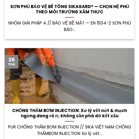
SƠN PHỦ BẢO VỆ BÊ TÔNG SIKAGARD® — CHỌN HỆ PHỦ
THEO MÔI TRƯỜNG XÂM THỰC
NHÓM GIẢI PHÁP 4 // BẢO VỆ BỀ MẶT — EN 1504-2 SƠN PHỦ
BẢO...
26
Th6
CHỐNG THẤM BƠM INJECTION: Xử lý vết nứt & mạch
ngừng đang rò rỉ, không cần phá dỡ kết cấu
PUR CHỐNG THẤM BƠM INJECTION // SIKA VIỆT NAM CHỐNG
THẤMBƠM INJECTION Xử lý vết...