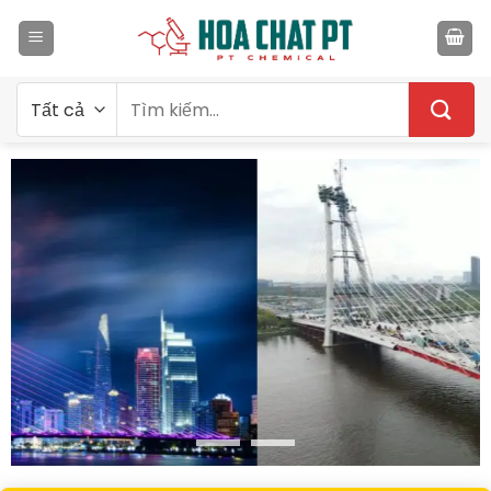
Bỏ
qua
nội
dung
Tìm
kiếm: