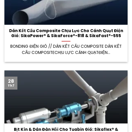
Dán Kết Cấu Composite Chịu Lực Cho Cánh Quạt Điện
Gió: SikaPower® & SikaForce®-818 & SikaFast®-555
BONDING ĐIỆN GIÓ // DÁN KẾT CẤU COMPOSITE DÁN KẾT
CẤU COMPOSITECHỊU LỰC CÁNH QUẠTĐIỆN...
28
Th7
Bịt Kín & Dán Đàn Hồi Cho Tuabin Gió: Sikaflex® &