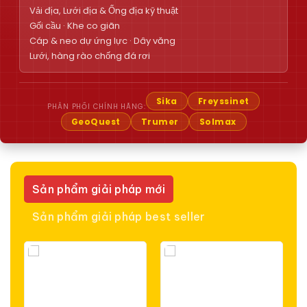
Vải địa, Lưới địa & Ống địa kỹ thuật
Gối cầu · Khe co giãn
Cáp & neo dự ứng lực · Dây văng
Lưới, hàng rào chống đá rơi
Sika
Freyssinet
PHÂN PHỐI CHÍNH HÃNG:
GeoQuest
Trumer
Solmax
Sản phẩm giải pháp mới
Sản phẩm giải pháp best seller