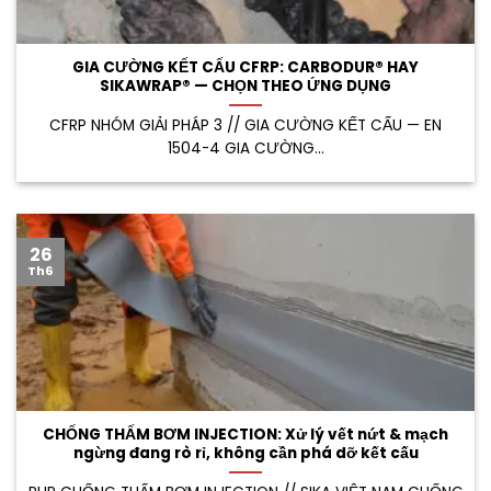
GIA CƯỜNG KẾT CẤU CFRP: CARBODUR® HAY
SIKAWRAP® — CHỌN THEO ỨNG DỤNG
CFRP NHÓM GIẢI PHÁP 3 // GIA CƯỜNG KẾT CẤU — EN
1504-4 GIA CƯỜNG...
26
Th6
CHỐNG THẤM BƠM INJECTION: Xử lý vết nứt & mạch
ngừng đang rò rỉ, không cần phá dỡ kết cấu