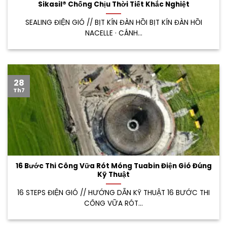
Sikasil® Chống Chịu Thời Tiết Khắc Nghiệt
SEALING ĐIỆN GIÓ // BỊT KÍN ĐÀN HỒI BỊT KÍN ĐÀN HỒI
NACELLE · CÁNH...
28
Th7
16 Bước Thi Công Vữa Rót Móng Tuabin Điện Gió Đúng
Kỹ Thuật
16 STEPS ĐIỆN GIÓ // HƯỚNG DẪN KỸ THUẬT 16 BƯỚC THI
CÔNG VỮA RÓT...