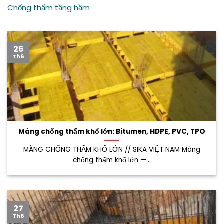
Chống thấm tầng hầm
26
Th6
Màng chống thấm khổ lớn: Bitumen, HDPE, PVC, TPO
MÀNG CHỐNG THẤM KHỔ LỚN // SIKA VIỆT NAM Màng
chống thấm khổ lớn —...
27
Th6