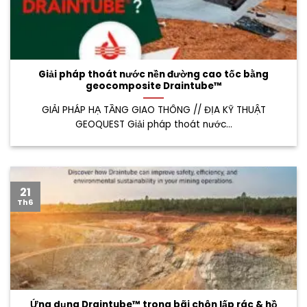
Giải pháp thoát nước nền đường cao tốc bằng
geocomposite Draintube™
GIẢI PHÁP HẠ TẦNG GIAO THÔNG // ĐỊA KỸ THUẬT
GEOQUEST Giải pháp thoát nước...
21
Th6
Ứng dụng Draintube™ trong bãi chôn lấp rác & hồ