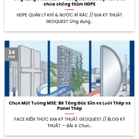
chứa chống thấm HDPE
HDPE QUẢN LÝ KHÍ & NƯỚC RỈ RÁC // ĐỊA KỸ THUẬT
GEOQUEST Ứng dụng...
24
Th6
Chọn Mặt Tường MSE: Bê Tông Đúc Sẵn vs Lưới Thép vs
Panel Thép
FACE KIẾN THỨC ĐỊA KỸ THUẬT GEOQUEST // BLOG KỸ
THUẬT — BÀI 4 Chọn...