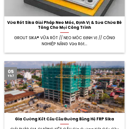
Vữa Rót Sika Giải Pháp Neo Móc, Định Vị & Sửa Chữa Bê
Tông Cho Mọi Công Trình
GROUT SIKA® VỮA RÓT // NEO MÓC ĐỊNH VỊ // CÔNG
NGHIỆP NẶNG Vữa Rót...
05
Th7
Gia Cường Kết Cấu Cầu Đường Bằng Hệ FRP Sika