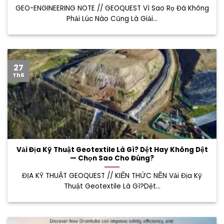
GEO-ENGINEERING NOTE // GEOQUEST Vì Sao Rọ Đá Không
Phải Lúc Nào Cũng Là Giải...
27
Th6
Vải Địa Kỹ Thuật Geotextile Là Gì? Dệt Hay Không Dệt
— Chọn Sao Cho Đúng?
ĐỊA KỸ THUẬT GEOQUEST // KIẾN THỨC NỀN Vải Địa Kỹ
Thuật Geotextile Là Gì?Dệt...