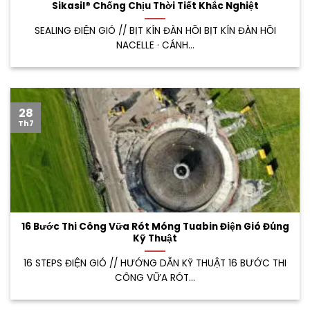
Sikasil® Chống Chịu Thời Tiết Khắc Nghiệt
SEALING ĐIỆN GIÓ // BỊT KÍN ĐÀN HỒI BỊT KÍN ĐÀN HỒI
NACELLE · CÁNH...
28
Th7
16 Bước Thi Công Vữa Rót Móng Tuabin Điện Gió Đúng
Kỹ Thuật
16 STEPS ĐIỆN GIÓ // HƯỚNG DẪN KỸ THUẬT 16 BƯỚC THI
CÔNG VỮA RÓT...