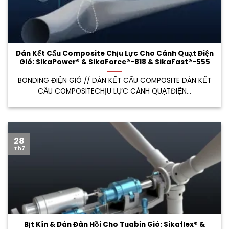
Dán Kết Cấu Composite Chịu Lực Cho Cánh Quạt Điện
Gió: SikaPower® & SikaForce®-818 & SikaFast®-555
BONDING ĐIỆN GIÓ // DÁN KẾT CẤU COMPOSITE DÁN KẾT
CẤU COMPOSITECHỊU LỰC CÁNH QUẠTĐIỆN...
28
Th7
Bịt Kín & Dán Đàn Hồi Cho Tuabin Gió: Sikaflex® &