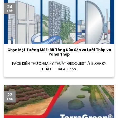
24
Th6
Chọn Mặt Tường MSE: Bê Tông Đúc Sẵn vs Lưới Thép vs
Panel Thép
FACE KIẾN THỨC ĐỊA KỸ THUẬT GEOQUEST // BLOG KỸ
THUẬT — BÀI 4 Chọn...
22
Th6