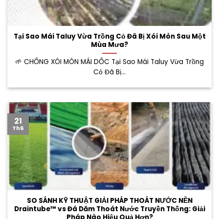
Tại Sao Mái Taluy Vừa Trồng Cỏ Đã Bị Xói Mòn Sau Một
Mùa Mưa?
🌱 CHỐNG XÓI MÒN MÁI DỐC Tại Sao Mái Taluy Vừa Trồng
Cỏ Đã Bị...
21
Th6
SO SÁNH KỸ THUẬT GIẢI PHÁP THOÁT NƯỚC NỀN
Draintube™ vs Đá Dăm Thoát Nước Truyền Thống: Giải
Pháp Nào Hiệu Quả Hơn?