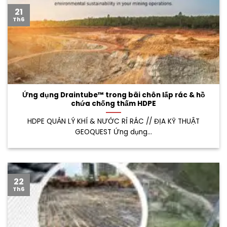
21
Th6
Ứng dụng Draintube™ trong bãi chôn lấp rác & hồ
chứa chống thấm HDPE
HDPE QUẢN LÝ KHÍ & NƯỚC RỈ RÁC // ĐỊA KỸ THUẬT
GEOQUEST Ứng dụng...
22
Th6