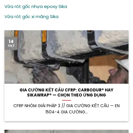
Vữa rót gốc nhựa epoxy Sika
Vữa rót gốc xi măng Sika
14
Th7
GIA CƯỜNG KẾT CẤU CFRP: CARBODUR® HAY
SIKAWRAP® — CHỌN THEO ỨNG DỤNG
CFRP NHÓM GIẢI PHÁP 3 // GIA CƯỜNG KẾT CẤU — EN
1504-4 GIA CƯỜNG...