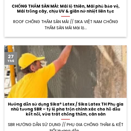
CHỐNG THẤM SÀN MÁI: Mái lộ thiên, Mái phủ bảo vệ,
Mái trồng cây, chịu UV & giãn nở nhiệt liên tục
ROOF CHỐNG THẤM SÀN MÁI // SIKA VIỆT NAM CHỐNG
THẤM SÀN MÁI Mái lộ...
27
Th6
Hướng dẫn sử dụng Sika® Latex / Sika Latex TH Phụ gia
nhũ tương SBR – tỷ lệ pha trộn chính xác cho hồ dầu
kết nối, vữa trát chống thấm, cán sàn
SBR HƯỚNG DẪN SỬ DỤNG // PHỤ GIA CHỐNG THẤM & KẾT
NỐI Hướng dẫn...