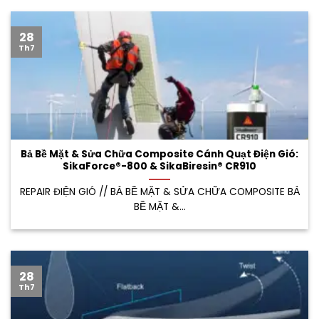
28
Th7
Bả Bề Mặt & Sửa Chữa Composite Cánh Quạt Điện Gió:
SikaForce®-800 & SikaBiresin® CR910
REPAIR ĐIỆN GIÓ // BẢ BỀ MẶT & SỬA CHỮA COMPOSITE BẢ
BỀ MẶT &...
28
Th7