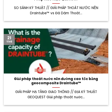
SO SÁNH KỸ THUẬT // GIẢI PHÁP THOÁT NƯỚC NỀN
Draintube™ vs Đá Dăm Thoát...
21
Th6
Giải pháp thoát nước nền đường cao tốc bằng
geocomposite Draintube™
GIẢI PHÁP HẠ TẦNG GIAO THÔNG // ĐỊA KỸ THUẬT
GEOQUEST Giải pháp thoát nước...