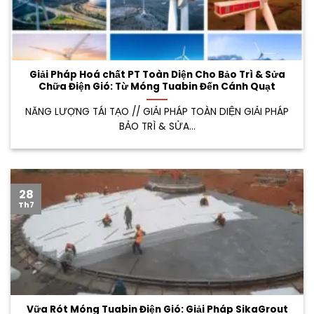
Giải Pháp Hoá chất PT Toàn Diện Cho Bảo Trì & Sửa
Chữa Điện Gió: Từ Móng Tuabin Đến Cánh Quạt
NĂNG LƯỢNG TÁI TẠO // GIẢI PHÁP TOÀN DIỆN GIẢI PHÁP
BẢO TRÌ & SỬA...
28
Th7
Vữa Rót Móng Tuabin Điện Gió: Giải Pháp SikaGrout