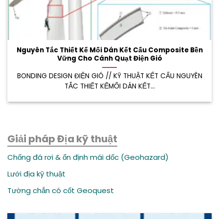
Nguyên Tắc Thiết Kế Mối Dán Kết Cấu Composite Bền
Vững Cho Cánh Quạt Điện Gió
BONDING DESIGN ĐIỆN GIÓ // KỸ THUẬT KẾT CẤU NGUYÊN
TẮC THIẾT KẾMỐI DÁN KẾT...
Giải pháp Địa kỹ thuật
Chống đá rơi & ổn định mái dốc (Geohazard)
Lưới địa kỹ thuật
Tường chắn có cốt Geoquest