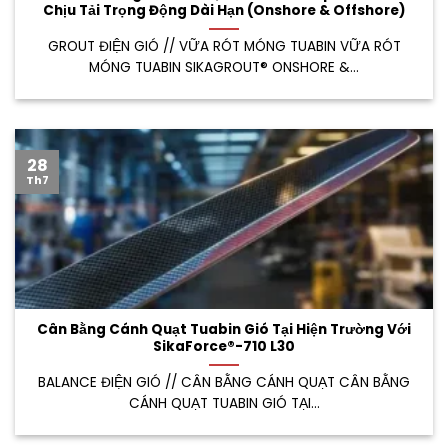
Chịu Tải Trọng Động Dài Hạn (Onshore & Offshore)
GROUT ĐIỆN GIÓ // VỮA RÓT MÓNG TUABIN VỮA RÓT
MÓNG TUABIN SIKAGROUT® ONSHORE &...
28
Th7
Cân Bằng Cánh Quạt Tuabin Gió Tại Hiện Trường Với
SikaForce®-710 L30
BALANCE ĐIỆN GIÓ // CÂN BẰNG CÁNH QUẠT CÂN BẰNG
CÁNH QUẠT TUABIN GIÓ TẠI...