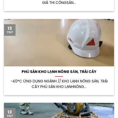
GIÁ THI CÔNGSÀN...
13
Th7
PHỦ SÀN KHO LẠNH NÔNG SẢN, TRÁI CÂY
-40°C ỨNG DỤNG NGÀNH // KHO LẠNH NÔNG SẢN, TRÁI
CÂY PHỦ SÀN KHO LẠNHNÔNG...
13
Th7