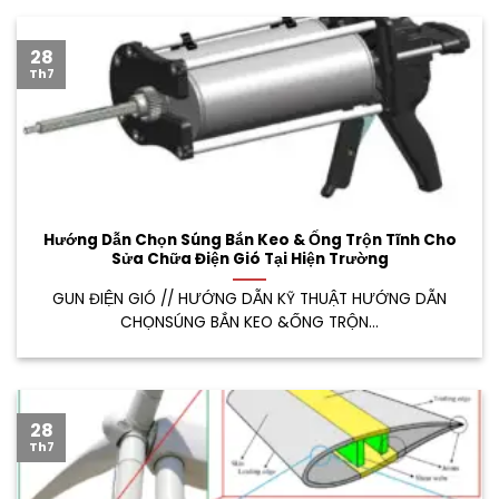
28
Th7
Hướng Dẫn Chọn Súng Bắn Keo & Ống Trộn Tĩnh Cho
Sửa Chữa Điện Gió Tại Hiện Trường
GUN ĐIỆN GIÓ // HƯỚNG DẪN KỸ THUẬT HƯỚNG DẪN
CHỌNSÚNG BẮN KEO &ỐNG TRỘN...
28
Th7