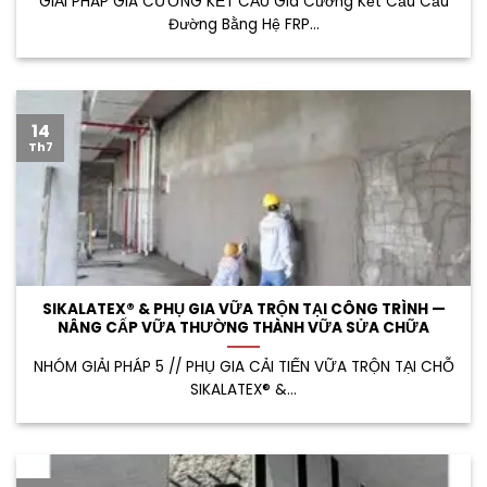
GIẢI PHÁP GIA CƯỜNG KẾT CẤU Gia Cường Kết Cấu Cầu
Đường Bằng Hệ FRP...
14
Th7
SIKALATEX® & PHỤ GIA VỮA TRỘN TẠI CÔNG TRÌNH —
NÂNG CẤP VỮA THƯỜNG THÀNH VỮA SỬA CHỮA
NHÓM GIẢI PHÁP 5 // PHỤ GIA CẢI TIẾN VỮA TRỘN TẠI CHỖ
SIKALATEX® &...