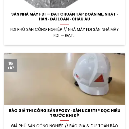
SÀN NHÀ MÁY FDI — ĐẠT CHUẨN TẬP ĐOÀN MẸ NHẬT ·
HÀN · ĐÀI LOAN · CHÂU ÂU
FDI PHỦ SÀN CÔNG NGHIỆP // NHÀ MÁY FDI SÀN NHÀ MÁY
FDI — ĐẠT...
15
Th7
BÁO GIÁ THI CÔNG SÀN EPOXY · SÀN UCRETE® ĐỌC HIỂU
TRƯỚC KHI KÝ
GIÁ PHỦ SÀN CÔNG NGHIỆP // BÁO GIÁ & DỰ TOÁN BÁO