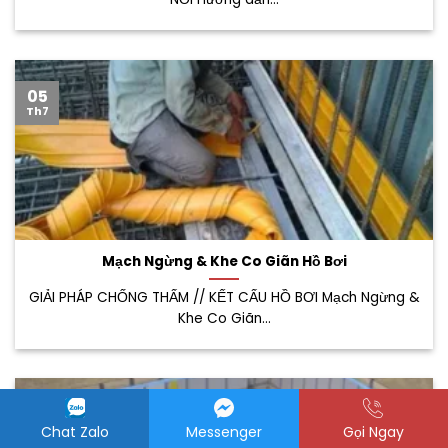
05
Th7
Mạch Ngừng & Khe Co Giãn Hồ Bơi
GIẢI PHÁP CHỐNG THẤM // KẾT CẤU HỒ BƠI Mạch Ngừng &
Khe Co Giãn...
26
Th6
Chat Zalo
Messenger
Gọi Ngay