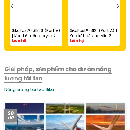
SikaFast®-3131 S (Part A)
SikaFast®-3121 (Part A) |
| Keo kết cấu acrylic 2
Keo kết cấu acrylic 2
Liên hệ
Liên hệ
thành phần đóng rắn
thành phần đóng rắn
nhanh dùng với
nhanh (dùng với
SikaFast®-3081 N (Part
SikaFast®-3081 N Part B)
B)
Giải pháp, sản phẩm cho dự án năng
lượng tái tạo
Năng lượng tái tạo Sika
28
Th7