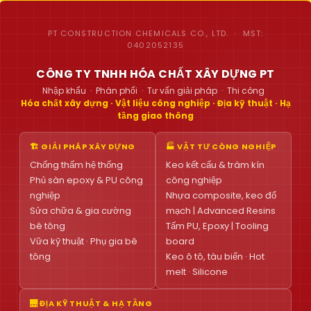
PT CONSTRUCTION CHEMICALS CO., LTD. · MST:
0402052135
CÔNG TY TNHH HÓA CHẤT XÂY DỰNG PT
Nhập khẩu · Phân phối · Tư vấn giải pháp · Thi công
Hóa chất xây dựng · Vật liệu công nghiệp · Địa kỹ thuật · Hạ
tầng giao thông
🏗 GIẢI PHÁP XÂY DỰNG
🏭 VẬT TƯ CÔNG NGHIỆP
Chống thấm hệ thống
Keo kết cấu & trám kín
Phủ sàn epoxy & PU công
công nghiệp
nghiệp
Nhựa composite, keo đổ
Sửa chữa & gia cường
mạch | Advanced Resins
bê tông
Tấm PU, Epoxy | Tooling
Vữa kỹ thuật · Phụ gia bê
board
tông
Keo ô tô, tàu biển · Hot
melt · Silicone
🌉 ĐỊA KỸ THUẬT & HẠ TẦNG