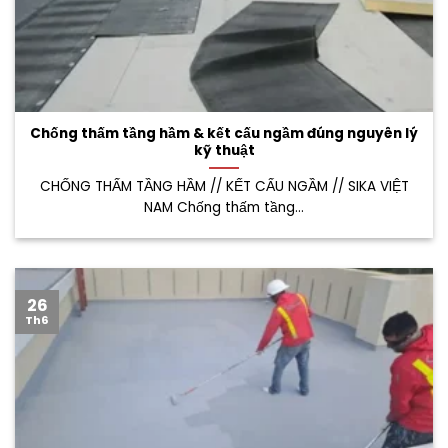
Chống thấm tầng hầm & kết cấu ngầm đúng nguyên lý
kỹ thuật
CHỐNG THẤM TẦNG HẦM // KẾT CẤU NGẦM // SIKA VIỆT
NAM Chống thấm tầng...
26
Th6