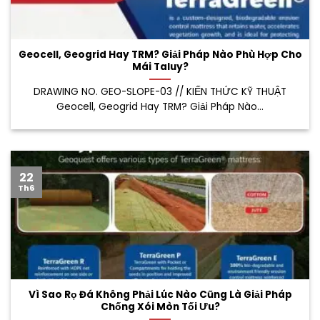
Geocell, Geogrid Hay TRM? Giải Pháp Nào Phù Hợp Cho
Mái Taluy?
DRAWING NO. GEO-SLOPE-03 // KIẾN THỨC KỸ THUẬT
Geocell, Geogrid Hay TRM? Giải Pháp Nào...
22
Th6
Vì Sao Rọ Đá Không Phải Lúc Nào Cũng Là Giải Pháp
Chống Xói Mòn Tối Ưu?