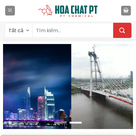
Bỏ
qua
nội
dung
Tìm
kiếm: