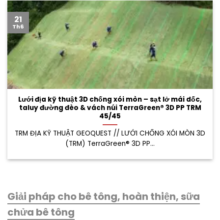
21
Th6
Lưới địa kỹ thuật 3D chống xói mòn – sạt lở mái dốc,
taluy đường đèo & vách núi TerraGreen® 3D PP TRM
45/45
TRM ĐỊA KỸ THUẬT GEOQUEST // LƯỚI CHỐNG XÓI MÒN 3D
(TRM) TerraGreen® 3D PP...
Giải pháp cho bê tông, hoàn thiện, sữa
chửa bê tông