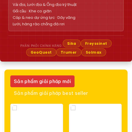
Vải địa, Lưới địa & Ống địa kỹ thuật
Gối cầu · Khe co giãn
Cáp & neo dự ứng lực · Dây văng
Lưới, hàng rào chống đá rơi
Sika
Freyssinet
PHÂN PHỐI CHÍNH HÃNG:
GeoQuest
Trumer
Solmax
Sản phẩm giải pháp mới
Sản phẩm giải pháp best seller