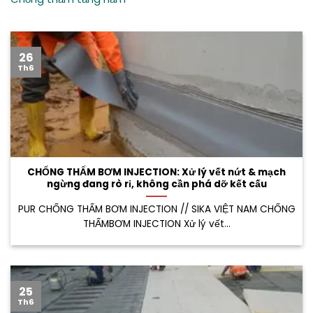
26
Th6
CHỐNG THẤM BƠM INJECTION: Xử lý vết nứt & mạch
ngừng đang rò rỉ, không cần phá dỡ kết cấu
PUR CHỐNG THẤM BƠM INJECTION // SIKA VIỆT NAM CHỐNG
THẤMBƠM INJECTION Xử lý vết...
25
Th6