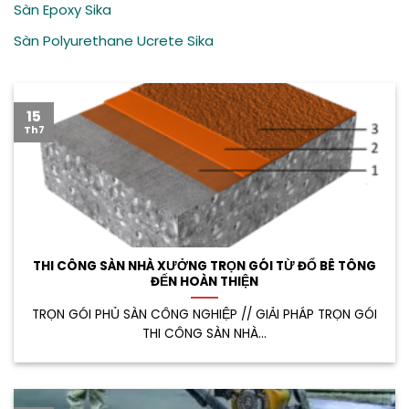
Sàn Epoxy Sika
Sàn Polyurethane Ucrete Sika
15
Th7
THI CÔNG SÀN NHÀ XƯỞNG TRỌN GÓI TỪ ĐỔ BÊ TÔNG
ĐẾN HOÀN THIỆN
TRỌN GÓI PHỦ SÀN CÔNG NGHIỆP // GIẢI PHÁP TRỌN GÓI
THI CÔNG SÀN NHÀ...