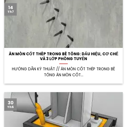
14
Th7
ĂN MÒN CỐT THÉP TRONG BÊ TÔNG: DẤU HIỆU, CƠ CHẾ
VÀ 3 LỚP PHÒNG TUYẾN
HƯỚNG DẪN KỸ THUẬT // ĂN MÒN CỐT THÉP TRONG BÊ
TÔNG ĂN MÒN CỐT...
30
Th6