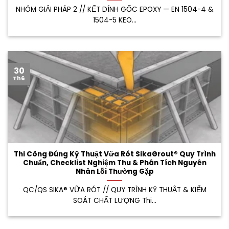
NHÓM GIẢI PHÁP 2 // KẾT DÍNH GỐC EPOXY — EN 1504-4 &
1504-5 KEO...
30
Th6
Thi Công Đúng Kỹ Thuật Vữa Rót SikaGrout® Quy Trình
Chuẩn, Checklist Nghiệm Thu & Phân Tích Nguyên
Nhân Lỗi Thường Gặp
QC/QS SIKA® VỮA RÓT // QUY TRÌNH KỸ THUẬT & KIỂM
SOÁT CHẤT LƯỢNG Thi...