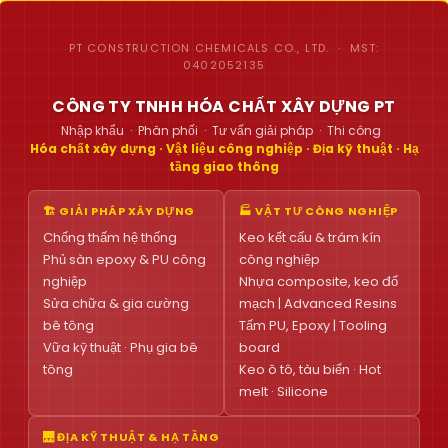
PT CONSTRUCTION CHEMICALS CO., LTD. · MST:
0402052135
CÔNG TY TNHH HÓA CHẤT XÂY DỰNG PT
Nhập khẩu · Phân phối · Tư vấn giải pháp · Thi công
Hóa chất xây dựng · Vật liệu công nghiệp · Địa kỹ thuật · Hạ
tầng giao thông
🏗 GIẢI PHÁP XÂY DỰNG
🏭 VẬT TƯ CÔNG NGHIỆP
Chống thấm hệ thống
Keo kết cấu & trám kín
Phủ sàn epoxy & PU công
công nghiệp
nghiệp
Nhựa composite, keo đổ
Sửa chữa & gia cường
mạch | Advanced Resins
bê tông
Tấm PU, Epoxy | Tooling
Vữa kỹ thuật · Phụ gia bê
board
tông
Keo ô tô, tàu biển · Hot
melt · Silicone
🌉 ĐỊA KỸ THUẬT & HẠ TẦNG