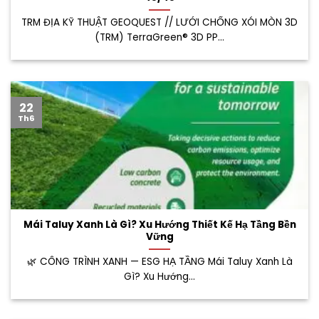
TRM ĐỊA KỸ THUẬT GEOQUEST // LƯỚI CHỐNG XÓI MÒN 3D
(TRM) TerraGreen® 3D PP...
22
Th6
Mái Taluy Xanh Là Gì? Xu Hướng Thiết Kế Hạ Tầng Bền
Vững
🌿 CÔNG TRÌNH XANH — ESG HẠ TẦNG Mái Taluy Xanh Là
Gì? Xu Hướng...