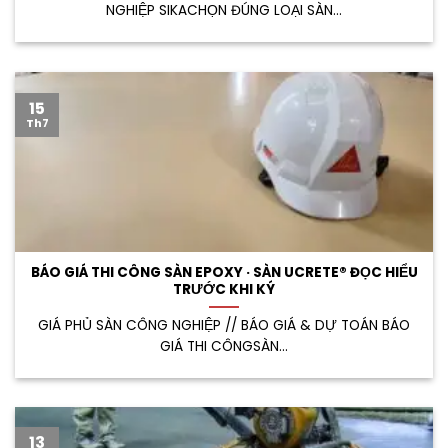
NGHIỆP SIKACHỌN ĐÚNG LOẠI SÀN...
15
Th7
BÁO GIÁ THI CÔNG SÀN EPOXY · SÀN UCRETE® ĐỌC HIỂU
TRƯỚC KHI KÝ
GIÁ PHỦ SÀN CÔNG NGHIỆP // BÁO GIÁ & DỰ TOÁN BÁO
GIÁ THI CÔNGSÀN...
13