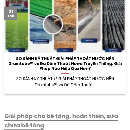
21
Th6
SO SÁNH KỸ THUẬT GIẢI PHÁP THOÁT NƯỚC NỀN
Draintube™ vs Đá Dăm Thoát Nước Truyền Thống: Giải
Pháp Nào Hiệu Quả Hơn?
SO SÁNH KỸ THUẬT // GIẢI PHÁP THOÁT NƯỚC NỀN
Draintube™ vs Đá Dăm Thoát...
Giải pháp cho bê tông, hoàn thiện, sữa
chửa bê tông