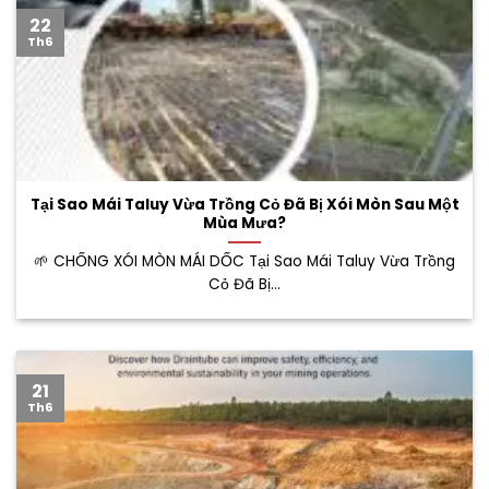
22
Th6
Tại Sao Mái Taluy Vừa Trồng Cỏ Đã Bị Xói Mòn Sau Một
Mùa Mưa?
🌱 CHỐNG XÓI MÒN MÁI DỐC Tại Sao Mái Taluy Vừa Trồng
Cỏ Đã Bị...
21
Th6