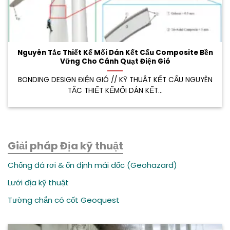
Nguyên Tắc Thiết Kế Mối Dán Kết Cấu Composite Bền
Vững Cho Cánh Quạt Điện Gió
BONDING DESIGN ĐIỆN GIÓ // KỸ THUẬT KẾT CẤU NGUYÊN
TẮC THIẾT KẾMỐI DÁN KẾT...
Giải pháp Địa kỹ thuật
Chống đá rơi & ổn định mái dốc (Geohazard)
Lưới địa kỹ thuật
Tường chắn có cốt Geoquest