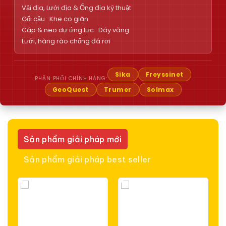
Vải địa, Lưới địa & Ống địa kỹ thuật
Gối cầu · Khe co giãn
Cáp & neo dự ứng lực · Dây văng
Lưới, hàng rào chống đá rơi
Sika
Freyssinet
PHÂN PHỐI CHÍNH HÃNG:
GeoQuest
Trumer
Solmax
Sản phẩm giải pháp mới
Sản phẩm giải pháp best seller