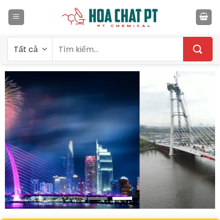
Bỏ
qua
nội
dung
Tìm
kiếm: