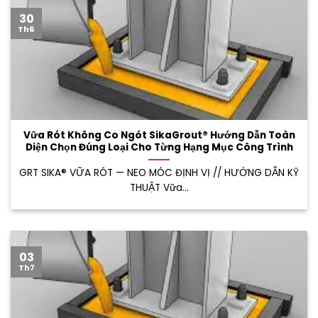
30
Th6
Vữa Rót Không Co Ngót SikaGrout® Hướng Dẫn Toàn
Diện Chọn Đúng Loại Cho Từng Hạng Mục Công Trình
GRT SIKA® VỮA RÓT — NEO MÓC ĐỊNH VỊ // HƯỚNG DẪN KỸ
THUẬT Vữa...
03
Th7