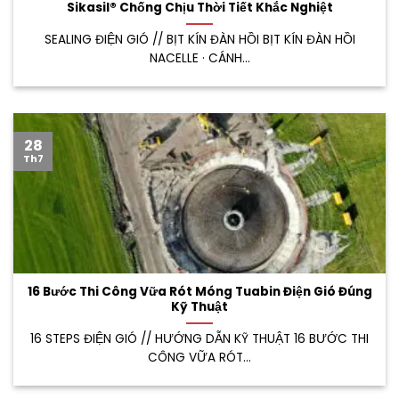
Sikasil® Chống Chịu Thời Tiết Khắc Nghiệt
SEALING ĐIỆN GIÓ // BỊT KÍN ĐÀN HỒI BỊT KÍN ĐÀN HỒI
NACELLE · CÁNH...
28
Th7
16 Bước Thi Công Vữa Rót Móng Tuabin Điện Gió Đúng
Kỹ Thuật
16 STEPS ĐIỆN GIÓ // HƯỚNG DẪN KỸ THUẬT 16 BƯỚC THI
CÔNG VỮA RÓT...