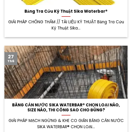
Bảng Tra Cứu Kỹ Thuật Sika Waterbar®
GIẢI PHÁP CHỐNG THẤM // TÀI LIỆU KỸ THUẬT Bảng Tra Cứu
Kỹ Thuật Sika...
27
Th6
BĂNG CẢN NƯỚC SIKA WATERBAR® CHỌN LOẠI NÀO,
SIZE NÀO, THI CÔNG SAO CHO ĐÚNG?
GIẢI PHÁP MẠCH NGỪNG & KHE CO GIÃN BĂNG CẢN NƯỚC
SIKA WATERBAR® CHỌN LOẠI...