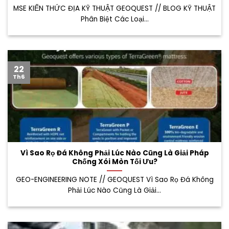
MSE KIẾN THỨC ĐỊA KỸ THUẬT GEOQUEST // BLOG KỸ THUẬT
Phân Biệt Các Loại...
22
Th6
Vì Sao Rọ Đá Không Phải Lúc Nào Cũng Là Giải Pháp
Chống Xói Mòn Tối Ưu?
GEO-ENGINEERING NOTE // GEOQUEST Vì Sao Rọ Đá Không
Phải Lúc Nào Cũng Là Giải...