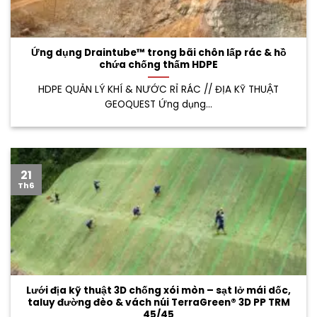
Ứng dụng Draintube™ trong bãi chôn lấp rác & hồ
chứa chống thấm HDPE
HDPE QUẢN LÝ KHÍ & NƯỚC RỈ RÁC // ĐỊA KỸ THUẬT
GEOQUEST Ứng dụng...
21
Th6
Lưới địa kỹ thuật 3D chống xói mòn – sạt lở mái dốc,
taluy đường đèo & vách núi TerraGreen® 3D PP TRM
45/45