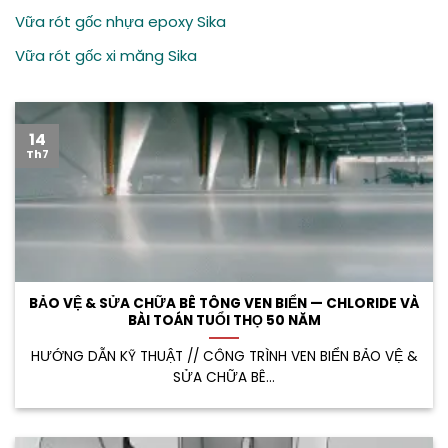
Vữa rót gốc nhựa epoxy Sika
Vữa rót gốc xi măng Sika
14
Th7
BẢO VỆ & SỬA CHỮA BÊ TÔNG VEN BIỂN — CHLORIDE VÀ
BÀI TOÁN TUỔI THỌ 50 NĂM
HƯỚNG DẪN KỸ THUẬT // CÔNG TRÌNH VEN BIỂN BẢO VỆ &
SỬA CHỮA BÊ...