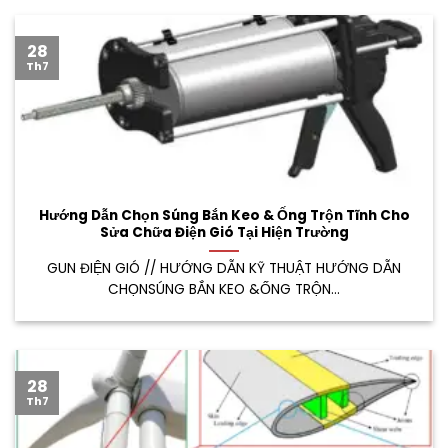
28
Th7
Hướng Dẫn Chọn Súng Bắn Keo & Ống Trộn Tĩnh Cho
Sửa Chữa Điện Gió Tại Hiện Trường
GUN ĐIỆN GIÓ // HƯỚNG DẪN KỸ THUẬT HƯỚNG DẪN
CHỌNSÚNG BẮN KEO &ỐNG TRỘN...
28
Th7