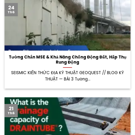
24
Th6
Tường Chắn MSE & Khả Năng Chống Động Đất, Hấp Thụ
Rung Động
SEISMIC KIẾN THỨC ĐỊA KỸ THUẬT GEOQUEST // BLOG KỸ
THUẬT — BÀI 3 Tường...
21
Th6