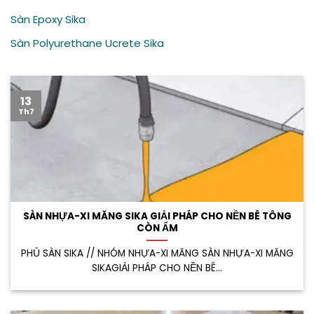
Sàn Epoxy Sika
Sàn Polyurethane Ucrete Sika
13
Th7
SÀN NHỰA-XI MĂNG SIKA GIẢI PHÁP CHO NỀN BÊ TÔNG
CÒN ẨM
PHỦ SÀN SIKA // NHÓM NHỰA-XI MĂNG SÀN NHỰA-XI MĂNG
SIKAGIẢI PHÁP CHO NỀN BÊ...