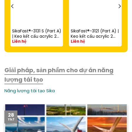
SikaFast®-3131 S (Part A)
SikaFast®-3121 (Part A) |
| Keo kết cấu acrylic 2
Keo kết cấu acrylic 2
Liên hệ
Liên hệ
thành phần đóng rắn
thành phần đóng rắn
nhanh dùng với
nhanh (dùng với
SikaFast®-3081 N (Part
SikaFast®-3081 N Part B)
B)
Giải pháp, sản phẩm cho dự án năng
lượng tái tạo
Năng lượng tái tạo Sika
28
Th7