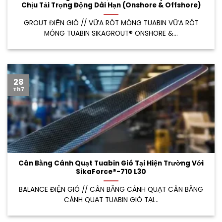
Chịu Tải Trọng Động Dài Hạn (Onshore & Offshore)
GROUT ĐIỆN GIÓ // VỮA RÓT MÓNG TUABIN VỮA RÓT
MÓNG TUABIN SIKAGROUT® ONSHORE &...
28
Th7
Cân Bằng Cánh Quạt Tuabin Gió Tại Hiện Trường Với
SikaForce®-710 L30
BALANCE ĐIỆN GIÓ // CÂN BẰNG CÁNH QUẠT CÂN BẰNG
CÁNH QUẠT TUABIN GIÓ TẠI...