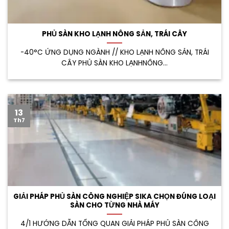
PHỦ SÀN KHO LẠNH NÔNG SẢN, TRÁI CÂY
-40°C ỨNG DỤNG NGÀNH // KHO LẠNH NÔNG SẢN, TRÁI
CÂY PHỦ SÀN KHO LẠNHNÔNG...
13
Th7
GIẢI PHÁP PHỦ SÀN CÔNG NGHIỆP SIKA CHỌN ĐÚNG LOẠI
SÀN CHO TỪNG NHÀ MÁY
4/1 HƯỚNG DẪN TỔNG QUAN GIẢI PHÁP PHỦ SÀN CÔNG