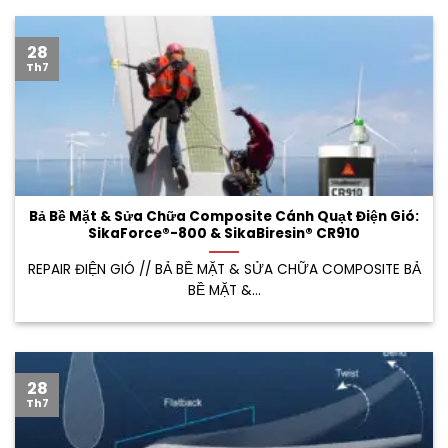
28
Th7
Bả Bề Mặt & Sửa Chữa Composite Cánh Quạt Điện Gió:
SikaForce®-800 & SikaBiresin® CR910
REPAIR ĐIỆN GIÓ // BẢ BỀ MẶT & SỬA CHỮA COMPOSITE BẢ
BỀ MẶT &...
28
Th7