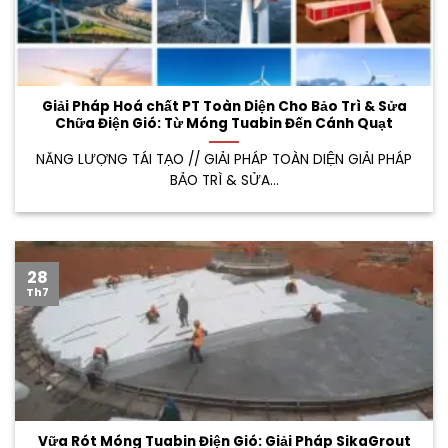
Giải Pháp Hoá chất PT Toàn Diện Cho Bảo Trì & Sửa
Chữa Điện Gió: Từ Móng Tuabin Đến Cánh Quạt
NĂNG LƯỢNG TÁI TẠO // GIẢI PHÁP TOÀN DIỆN GIẢI PHÁP
BẢO TRÌ & SỬA...
28
Th7
Vữa Rót Móng Tuabin Điện Gió: Giải Pháp SikaGrout