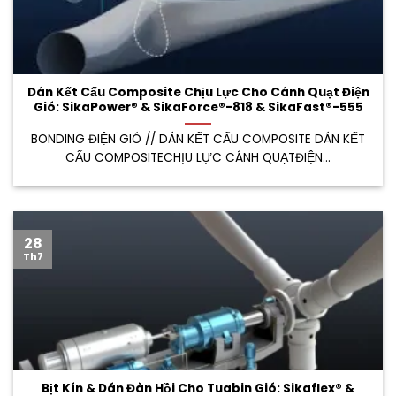
Dán Kết Cấu Composite Chịu Lực Cho Cánh Quạt Điện
Gió: SikaPower® & SikaForce®-818 & SikaFast®-555
BONDING ĐIỆN GIÓ // DÁN KẾT CẤU COMPOSITE DÁN KẾT
CẤU COMPOSITECHỊU LỰC CÁNH QUẠTĐIỆN...
28
Th7
Bịt Kín & Dán Đàn Hồi Cho Tuabin Gió: Sikaflex® &