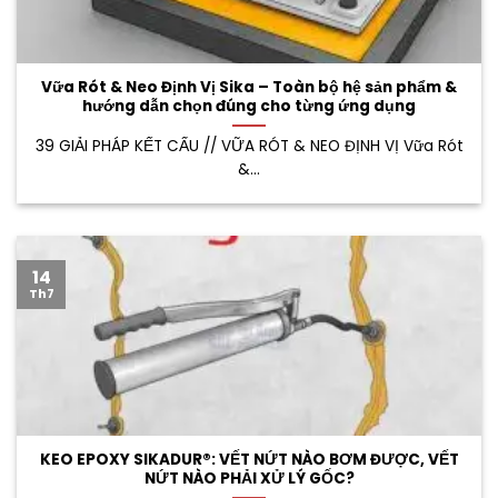
Vữa Rót & Neo Định Vị Sika – Toàn bộ hệ sản phẩm &
hướng dẫn chọn đúng cho từng ứng dụng
39 GIẢI PHÁP KẾT CẤU // VỮA RÓT & NEO ĐỊNH VỊ Vữa Rót
&...
14
Th7
KEO EPOXY SIKADUR®: VẾT NỨT NÀO BƠM ĐƯỢC, VẾT
NỨT NÀO PHẢI XỬ LÝ GỐC?