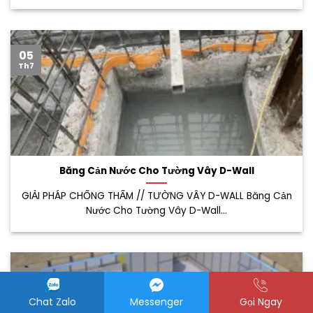
05
Th7
Băng Cản Nước Cho Tường Vây D-Wall
GIẢI PHÁP CHỐNG THẤM // TƯỜNG VÂY D-WALL Băng Cản
Nước Cho Tường Vây D-Wall...
26
Th6
Chat Zalo
Messenger
Gọi Ngay