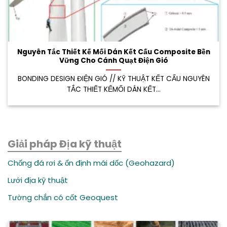
Nguyên Tắc Thiết Kế Mối Dán Kết Cấu Composite Bền
Vững Cho Cánh Quạt Điện Gió
BONDING DESIGN ĐIỆN GIÓ // KỸ THUẬT KẾT CẤU NGUYÊN
TẮC THIẾT KẾMỐI DÁN KẾT...
Giải pháp Địa kỹ thuật
Chống đá rơi & ổn định mái dốc (Geohazard)
Lưới địa kỹ thuật
Tường chắn có cốt Geoquest