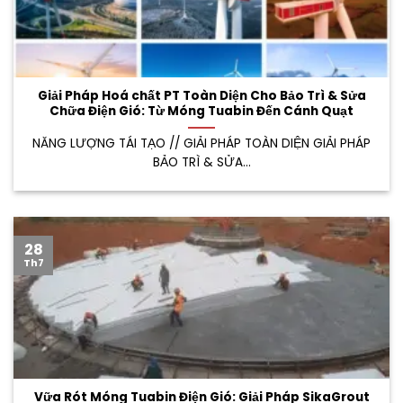
Giải Pháp Hoá chất PT Toàn Diện Cho Bảo Trì & Sửa
Chữa Điện Gió: Từ Móng Tuabin Đến Cánh Quạt
NĂNG LƯỢNG TÁI TẠO // GIẢI PHÁP TOÀN DIỆN GIẢI PHÁP
BẢO TRÌ & SỬA...
28
Th7
Vữa Rót Móng Tuabin Điện Gió: Giải Pháp SikaGrout