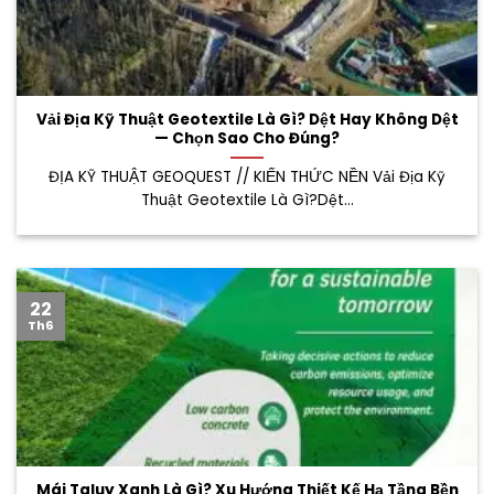
Vải Địa Kỹ Thuật Geotextile Là Gì? Dệt Hay Không Dệt
— Chọn Sao Cho Đúng?
ĐỊA KỸ THUẬT GEOQUEST // KIẾN THỨC NỀN Vải Địa Kỹ
Thuật Geotextile Là Gì?Dệt...
22
Th6
Mái Taluy Xanh Là Gì? Xu Hướng Thiết Kế Hạ Tầng Bền