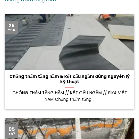
25
Th6
Chống thấm tầng hầm & kết cấu ngầm đúng nguyên lý
kỹ thuật
CHỐNG THẤM TẦNG HẦM // KẾT CẤU NGẦM // SIKA VIỆT
NAM Chống thấm tầng...
05
Th7