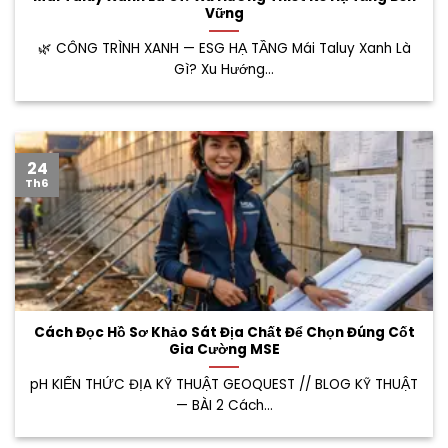
Vững
🌿 CÔNG TRÌNH XANH — ESG HẠ TẦNG Mái Taluy Xanh Là
Gì? Xu Hướng...
24
Th6
Cách Đọc Hồ Sơ Khảo Sát Địa Chất Để Chọn Đúng Cốt
Gia Cường MSE
pH KIẾN THỨC ĐỊA KỸ THUẬT GEOQUEST // BLOG KỸ THUẬT
— BÀI 2 Cách...