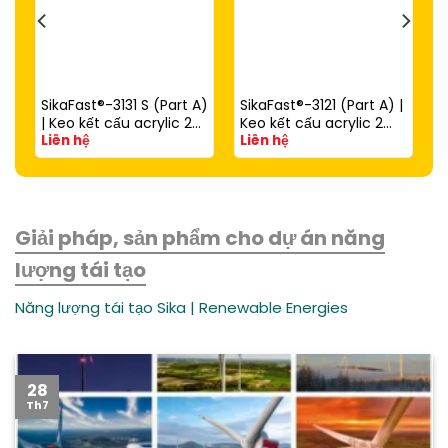
SikaFast®-3131 S (Part A)
SikaFast®-3121 (Part A) |
| Keo kết cấu acrylic 2
Keo kết cấu acrylic 2
Liên hệ
Liên hệ
thành phần đóng rắn
thành phần đóng rắn
nhanh dùng với
nhanh (dùng với
SikaFast®-3081 N (Part
SikaFast®-3081 N Part B)
B)
Giải pháp, sản phẩm cho dự án năng
lượng tái tạo
Năng lượng tái tạo Sika | Renewable Energies
28
Th7