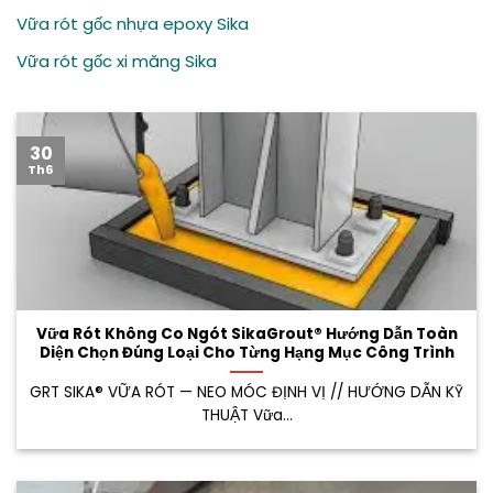
Vữa rót gốc nhựa epoxy Sika
Vữa rót gốc xi măng Sika
30
Th6
Vữa Rót Không Co Ngót SikaGrout® Hướng Dẫn Toàn
Diện Chọn Đúng Loại Cho Từng Hạng Mục Công Trình
GRT SIKA® VỮA RÓT — NEO MÓC ĐỊNH VỊ // HƯỚNG DẪN KỸ
THUẬT Vữa...