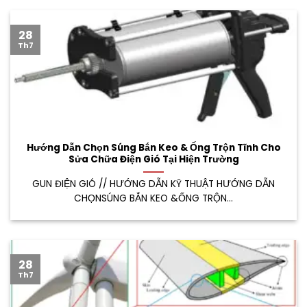
28
Th7
Hướng Dẫn Chọn Súng Bắn Keo & Ống Trộn Tĩnh Cho
Sửa Chữa Điện Gió Tại Hiện Trường
GUN ĐIỆN GIÓ // HƯỚNG DẪN KỸ THUẬT HƯỚNG DẪN
CHỌNSÚNG BẮN KEO &ỐNG TRỘN...
28
Th7