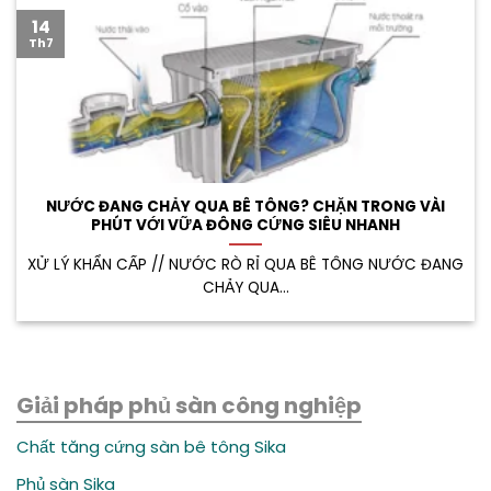
14
Th7
NƯỚC ĐANG CHẢY QUA BÊ TÔNG? CHẶN TRONG VÀI
PHÚT VỚI VỮA ĐÔNG CỨNG SIÊU NHANH
XỬ LÝ KHẨN CẤP // NƯỚC RÒ RỈ QUA BÊ TÔNG NƯỚC ĐANG
CHẢY QUA...
Giải pháp phủ sàn công nghiệp
Chất tăng cứng sàn bê tông Sika
Phủ sàn Sika