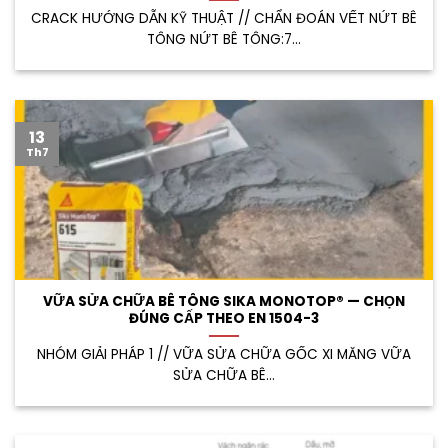
CRACK HƯỚNG DẪN KỸ THUẬT // CHẨN ĐOÁN VẾT NỨT BÊ
TÔNG NỨT BÊ TÔNG:7...
13
Th7
VỮA SỬA CHỮA BÊ TÔNG SIKA MONOTOP® — CHỌN
ĐÚNG CẤP THEO EN 1504-3
NHÓM GIẢI PHÁP 1 // VỮA SỬA CHỮA GỐC XI MĂNG VỮA
SỬA CHỮA BÊ...