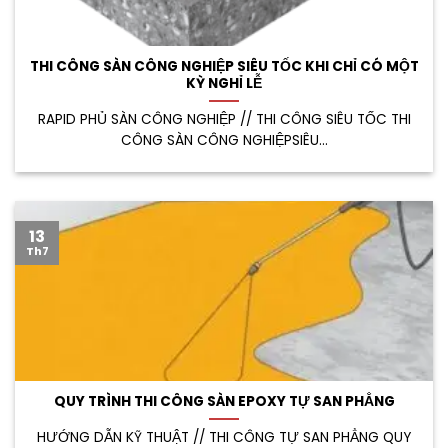
THI CÔNG SÀN CÔNG NGHIỆP SIÊU TỐC KHI CHỈ CÓ MỘT
KỲ NGHỈ LỄ
RAPID PHỦ SÀN CÔNG NGHIỆP // THI CÔNG SIÊU TỐC THI
CÔNG SÀN CÔNG NGHIỆPSIÊU...
13
Th7
QUY TRÌNH THI CÔNG SÀN EPOXY TỰ SAN PHẲNG
HƯỚNG DẪN KỸ THUẬT // THI CÔNG TỰ SAN PHẲNG QUY