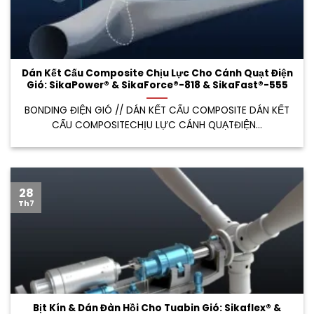
Dán Kết Cấu Composite Chịu Lực Cho Cánh Quạt Điện
Gió: SikaPower® & SikaForce®-818 & SikaFast®-555
BONDING ĐIỆN GIÓ // DÁN KẾT CẤU COMPOSITE DÁN KẾT
CẤU COMPOSITECHỊU LỰC CÁNH QUẠTĐIỆN...
28
Th7
Bịt Kín & Dán Đàn Hồi Cho Tuabin Gió: Sikaflex® &