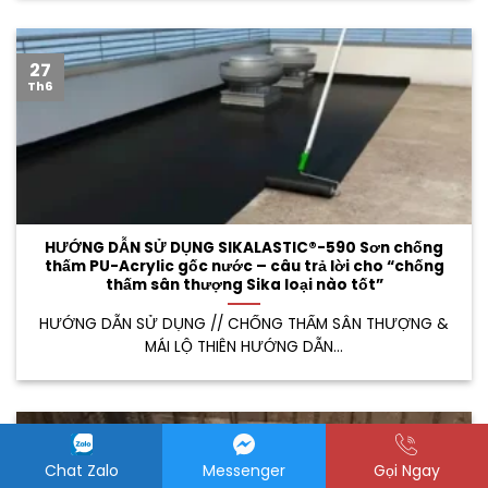
27
Th6
HƯỚNG DẪN SỬ DỤNG SIKALASTIC®-590 Sơn chống
thấm PU-Acrylic gốc nước – câu trả lời cho “chống
thấm sân thượng Sika loại nào tốt”
HƯỚNG DẪN SỬ DỤNG // CHỐNG THẤM SÂN THƯỢNG &
MÁI LỘ THIÊN HƯỚNG DẪN...
27
Th6
Chat Zalo
Messenger
Gọi Ngay