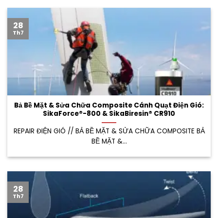
28
Th7
Bả Bề Mặt & Sửa Chữa Composite Cánh Quạt Điện Gió:
SikaForce®-800 & SikaBiresin® CR910
REPAIR ĐIỆN GIÓ // BẢ BỀ MẶT & SỬA CHỮA COMPOSITE BẢ
BỀ MẶT &...
28
Th7