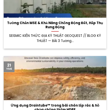
Tường Chắn MSE & Khả Năng Chống Động Đất, Hấp Thụ
Rung Động
SEISMIC KIẾN THỨC ĐỊA KỸ THUẬT GEOQUEST // BLOG KỸ
THUẬT — BÀI 3 Tường...
21
Th6
Ứng dụng Draintube™ trong bãi chôn lấp rác & hồ
chứa chống thấm HDPE