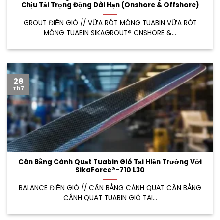
Chịu Tải Trọng Động Dài Hạn (Onshore & Offshore)
GROUT ĐIỆN GIÓ // VỮA RÓT MÓNG TUABIN VỮA RÓT
MÓNG TUABIN SIKAGROUT® ONSHORE &...
28
Th7
Cân Bằng Cánh Quạt Tuabin Gió Tại Hiện Trường Với
SikaForce®-710 L30
BALANCE ĐIỆN GIÓ // CÂN BẰNG CÁNH QUẠT CÂN BẰNG
CÁNH QUẠT TUABIN GIÓ TẠI...