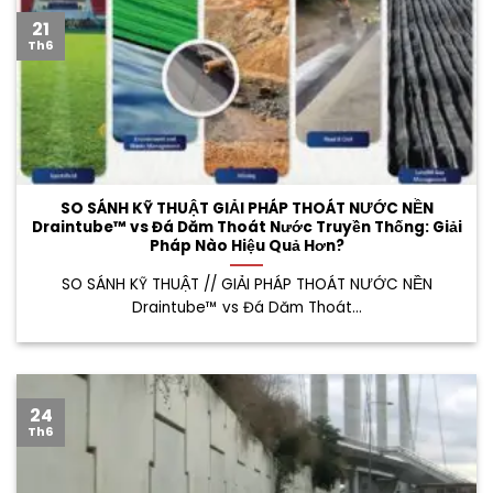
21
Th6
SO SÁNH KỸ THUẬT GIẢI PHÁP THOÁT NƯỚC NỀN
Draintube™ vs Đá Dăm Thoát Nước Truyền Thống: Giải
Pháp Nào Hiệu Quả Hơn?
SO SÁNH KỸ THUẬT // GIẢI PHÁP THOÁT NƯỚC NỀN
Draintube™ vs Đá Dăm Thoát...
24
Th6