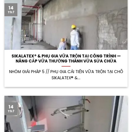
14
Th7
SIKALATEX® & PHỤ GIA VỮA TRỘN TẠI CÔNG TRÌNH —
NÂNG CẤP VỮA THƯỜNG THÀNH VỮA SỬA CHỮA
NHÓM GIẢI PHÁP 5 // PHỤ GIA CẢI TIẾN VỮA TRỘN TẠI CHỖ
SIKALATEX® &...
14
Th7