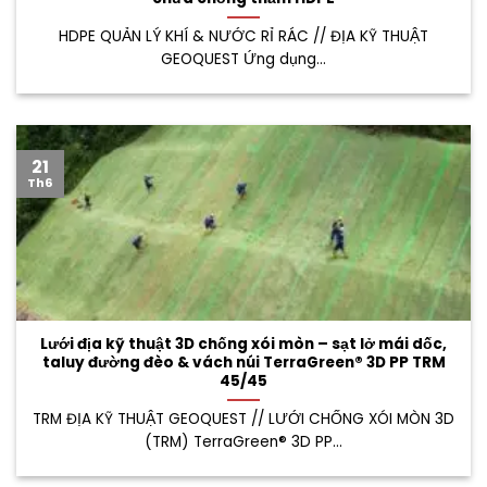
HDPE QUẢN LÝ KHÍ & NƯỚC RỈ RÁC // ĐỊA KỸ THUẬT
GEOQUEST Ứng dụng...
21
Th6
Lưới địa kỹ thuật 3D chống xói mòn – sạt lở mái dốc,
taluy đường đèo & vách núi TerraGreen® 3D PP TRM
45/45
TRM ĐỊA KỸ THUẬT GEOQUEST // LƯỚI CHỐNG XÓI MÒN 3D
(TRM) TerraGreen® 3D PP...