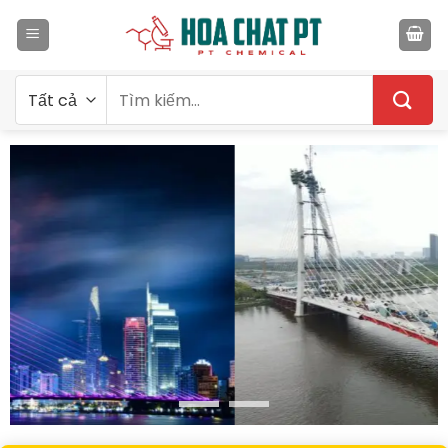
Bỏ
qua
nội
dung
Tìm
kiếm: