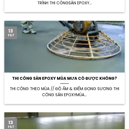
TRÌNH THI CÔNGSÀN EPOXY...
13
Th7
THI CÔNG SÀN EPOXY MÙA MƯA CÓ ĐƯỢC KHÔNG?
THI CÔNG THEO MÙA // ĐỘ ẨM & ĐIỂM ĐỌNG SƯƠNG THI
CÔNG SÀN EPOXYMÙA...
13
Th7