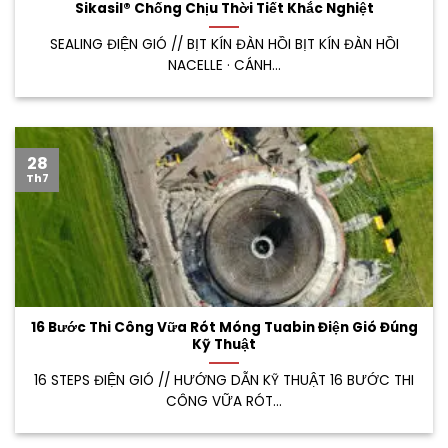
Sikasil® Chống Chịu Thời Tiết Khắc Nghiệt
SEALING ĐIỆN GIÓ // BỊT KÍN ĐÀN HỒI BỊT KÍN ĐÀN HỒI
NACELLE · CÁNH...
28
Th7
16 Bước Thi Công Vữa Rót Móng Tuabin Điện Gió Đúng
Kỹ Thuật
16 STEPS ĐIỆN GIÓ // HƯỚNG DẪN KỸ THUẬT 16 BƯỚC THI
CÔNG VỮA RÓT...