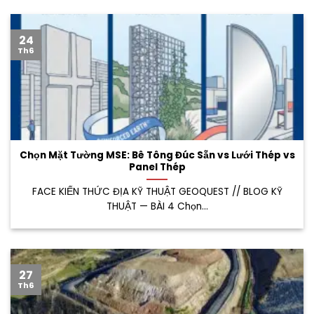
24
Th6
Chọn Mặt Tường MSE: Bê Tông Đúc Sẵn vs Lưới Thép vs
Panel Thép
FACE KIẾN THỨC ĐỊA KỸ THUẬT GEOQUEST // BLOG KỸ
THUẬT — BÀI 4 Chọn...
27
Th6