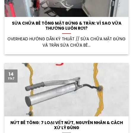
SỬA CHỮA BÊ TÔNG MẶT ĐỨNG & TRẦN: VÌ SAO VỮA
THƯỜNG LUÔN RƠI?
OVERHEAD HƯỚNG DẪN KỸ THUẬT // SỬA CHỮA MẶT ĐỨNG
VÀ TRẦN SỬA CHỮA BÊ...
14
Th7
NỨT BÊ TÔNG: 7 LOẠI VẾT NỨT, NGUYÊN NHÂN & CÁCH
XỬ LÝ ĐÚNG