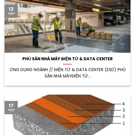
13
Th7
PHỦ SÀN NHÀ MÁY ĐIỆN TỬ & DATA CENTER
ỨNG DỤNG NGÀNH // ĐIỆN TỬ & DATA CENTER (ESD) PHỦ
SÀN NHÀ MÁYĐIỆN TỬ...
17
Th7