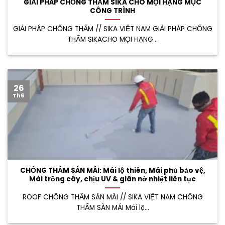
GIẢI PHÁP CHỐNG THẤM SIKA CHO MỌI HẠNG MỤC
CÔNG TRÌNH
GIẢI PHÁP CHỐNG THẤM // SIKA VIỆT NAM GIẢI PHÁP CHỐNG
THẤM SIKACHO MỌI HẠNG...
26
Th6
CHỐNG THẤM SÀN MÁI: Mái lộ thiên, Mái phủ bảo vệ,
Mái trồng cây, chịu UV & giãn nở nhiệt liên tục
ROOF CHỐNG THẤM SÀN MÁI // SIKA VIỆT NAM CHỐNG
THẤM SÀN MÁI Mái lộ...