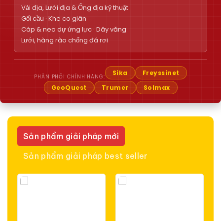
Vải địa, Lưới địa & Ống địa kỹ thuật
Gối cầu · Khe co giãn
Cáp & neo dự ứng lực · Dây văng
Lưới, hàng rào chống đá rơi
Sika
Freyssinet
PHÂN PHỐI CHÍNH HÃNG:
GeoQuest
Trumer
Solmax
Sản phẩm giải pháp mới
Sản phẩm giải pháp best seller