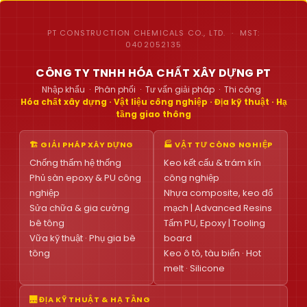
PT CONSTRUCTION CHEMICALS CO., LTD. · MST:
0402052135
CÔNG TY TNHH HÓA CHẤT XÂY DỰNG PT
Nhập khẩu · Phân phối · Tư vấn giải pháp · Thi công
Hóa chất xây dựng · Vật liệu công nghiệp · Địa kỹ thuật · Hạ
tầng giao thông
🏗 GIẢI PHÁP XÂY DỰNG
🏭 VẬT TƯ CÔNG NGHIỆP
Chống thấm hệ thống
Keo kết cấu & trám kín
Phủ sàn epoxy & PU công
công nghiệp
nghiệp
Nhựa composite, keo đổ
Sửa chữa & gia cường
mạch | Advanced Resins
bê tông
Tấm PU, Epoxy | Tooling
Vữa kỹ thuật · Phụ gia bê
board
tông
Keo ô tô, tàu biển · Hot
melt · Silicone
🌉 ĐỊA KỸ THUẬT & HẠ TẦNG