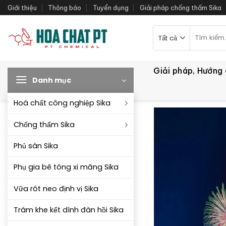
Bỏ
Giới thiệu
Thông báo
Tuyển dụng
Giải pháp chống thấm Sika
qua
nội
Tìm
kiếm:
dung
Giải pháp, Hướng
Danh mục
Hoá chất công nghiệp Sika
Chống thấm Sika
Phủ sàn Sika
Phụ gia bê tông xi măng Sika
Vữa rót neo định vị Sika
Trám khe kết dính đàn hồi Sika