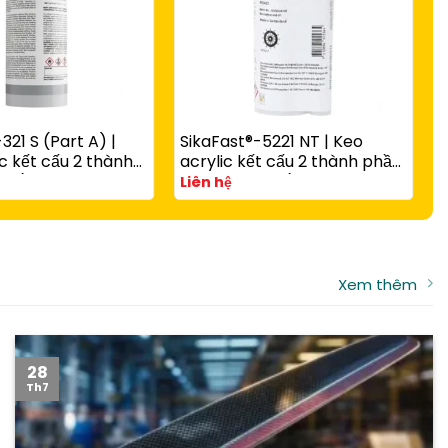
321 S (Part A) |
SikaFast®-5221 NT | Keo
S
c kết cấu 2 thành
acrylic kết cấu 2 thành phần
c
 rắn nhanh có hạt
A và B đóng rắn nhanh cho
v
Liên hệ
L
g với
composite, kim loại và nhựa
t
-3081 N Part B
kỹ thuật
Xem thêm
28
Th7