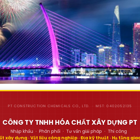
PT CONSTRUCTION CHEMICALS CO., LTD. · MST: 0402052135
CÔNG TY TNHH HÓA CHẤT XÂY DỰNG PT
Nhập khẩu · Phân phối · Tư vấn giải pháp · Thi công
t xây dựng · Vật liệu công nghiệp · Địa kỹ thuật · Hạ tầng gi