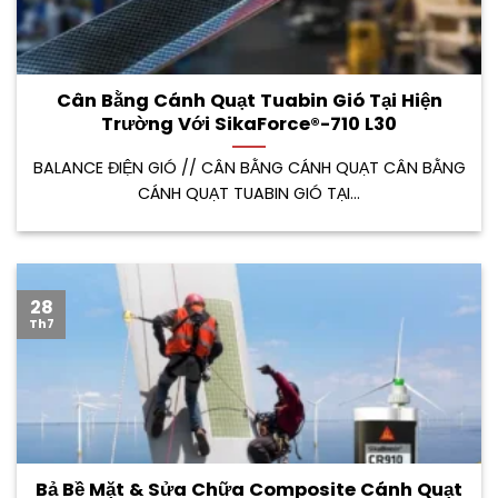
Cân Bằng Cánh Quạt Tuabin Gió Tại Hiện
Trường Với SikaForce®-710 L30
BALANCE ĐIỆN GIÓ // CÂN BẰNG CÁNH QUẠT CÂN BẰNG
CÁNH QUẠT TUABIN GIÓ TẠI...
28
Th7
Bả Bề Mặt & Sửa Chữa Composite Cánh Quạt