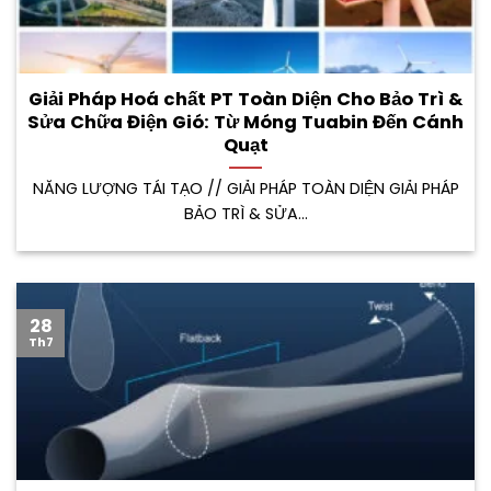
Giải Pháp Hoá chất PT Toàn Diện Cho Bảo Trì &
Sửa Chữa Điện Gió: Từ Móng Tuabin Đến Cánh
Quạt
NĂNG LƯỢNG TÁI TẠO // GIẢI PHÁP TOÀN DIỆN GIẢI PHÁP
BẢO TRÌ & SỬA...
28
Th7