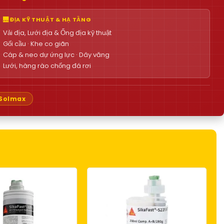
🌉 ĐỊA KỸ THUẬT & HẠ TẦNG
Vải địa, Lưới địa & Ống địa kỹ thuật
Gối cầu · Khe co giãn
Cáp & neo dự ứng lực · Dây văng
Lưới, hàng rào chống đá rơi
Solmax