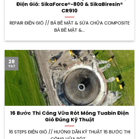
Điện Gió: SikaForce®-800 & SikaBiresin®
CR910
REPAIR ĐIỆN GIÓ // BẢ BỀ MẶT & SỬA CHỮA COMPOSITE
BẢ BỀ MẶT &...
28
Th7
16 Bước Thi Công Vữa Rót Móng Tuabin Điện
Gió Đúng Kỹ Thuật
16 STEPS ĐIỆN GIÓ // HƯỚNG DẪN KỸ THUẬT 16 BƯỚC THI
CÔNG VỮA RÓT...