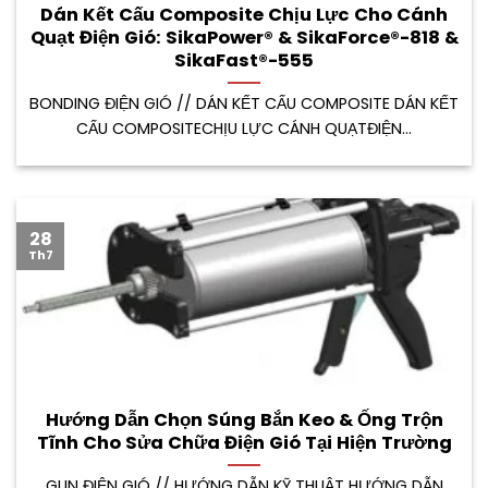
Dán Kết Cấu Composite Chịu Lực Cho Cánh
Quạt Điện Gió: SikaPower® & SikaForce®-818 &
SikaFast®-555
BONDING ĐIỆN GIÓ // DÁN KẾT CẤU COMPOSITE DÁN KẾT
CẤU COMPOSITECHỊU LỰC CÁNH QUẠTĐIỆN...
28
Th7
Hướng Dẫn Chọn Súng Bắn Keo & Ống Trộn
Tĩnh Cho Sửa Chữa Điện Gió Tại Hiện Trường
GUN ĐIỆN GIÓ // HƯỚNG DẪN KỸ THUẬT HƯỚNG DẪN