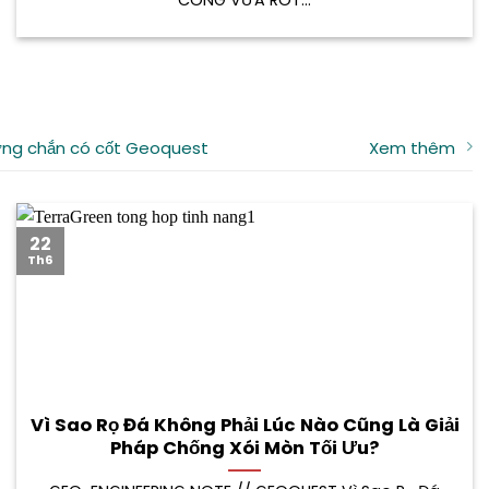
ng chắn có cốt Geoquest
Xem thêm
22
Th6
Vì Sao Rọ Đá Không Phải Lúc Nào Cũng Là Giải
Pháp Chống Xói Mòn Tối Ưu?