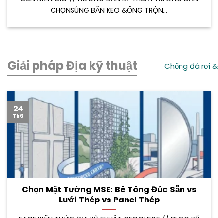
CHỌNSÚNG BẮN KEO &ỐNG TRỘN...
Giải pháp Địa kỹ thuật
Chống đá rơi &
24
Th6
Chọn Mặt Tường MSE: Bê Tông Đúc Sẵn vs
Lưới Thép vs Panel Thép