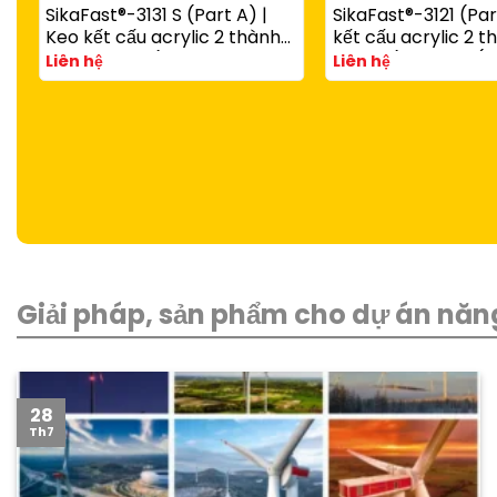
SikaFast®-3131 S (Part A) |
SikaFast®-3121 (Par
Keo kết cấu acrylic 2 thành
kết cấu acrylic 2 
phần đóng rắn nhanh dùng
đóng rắn nhanh (d
Liên hệ
Liên hệ
với SikaFast®-3081 N (Part B)
SikaFast®-3081 N P
Giải pháp, sản phẩm cho dự án năng
28
Th7