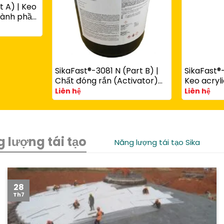
t A) | Keo
thành phần
ùng với
art B)
SikaFast®-3081 N (Part B) |
SikaFast®-
Chất đóng rắn (Activator)
Keo acryli
cho keo acrylic kết cấu
phần đóng
Liên hệ
Liên hệ
SikaFast® 3100 Series
chêm dùn
SikaFast®
 lượng tái tạo
Năng lượng tái tạo Sika
28
Th7