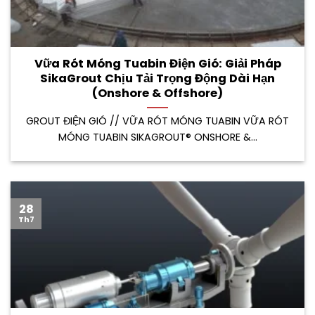
Vữa Rót Móng Tuabin Điện Gió: Giải Pháp
SikaGrout Chịu Tải Trọng Động Dài Hạn
(Onshore & Offshore)
GROUT ĐIỆN GIÓ // VỮA RÓT MÓNG TUABIN VỮA RÓT
MÓNG TUABIN SIKAGROUT® ONSHORE &...
28
Th7