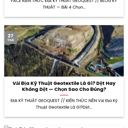
FACE KIẾN THỨC ĐỊA KỸ THUẬT GEOQUEST // BLOG KỸ
THUẬT — BÀI 4 Chọn...
27
Th6
Vải Địa Kỹ Thuật Geotextile Là Gì? Dệt Hay
Không Dệt — Chọn Sao Cho Đúng?
ĐỊA KỸ THUẬT GEOQUEST // KIẾN THỨC NỀN Vải Địa Kỹ
Thuật Geotextile Là Gì?Dệt...