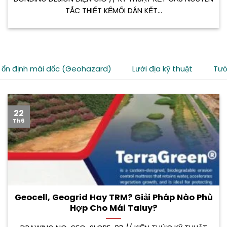
TẮC THIẾT KẾMỐI DÁN KẾT...
 ổn định mái dốc (Geohazard)
Lưới địa kỹ thuật
Tườ
22
Th6
Geocell, Geogrid Hay TRM? Giải Pháp Nào Phù
Hợp Cho Mái Taluy?