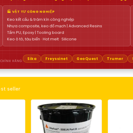
🏭 VẬT TƯ CÔNG NGHIỆP
Keo kết cấu & trám kín công nghiệp
Nhựa composite, keo đổ mạch | Advanced Resins
Tấm PU, Epoxy | Tooling board
Keo ô tô, tàu biển · Hot melt · Silicone
Sika
Freyssinet
GeoQuest
Trumer
 CHÍNH HÃNG:
st seller