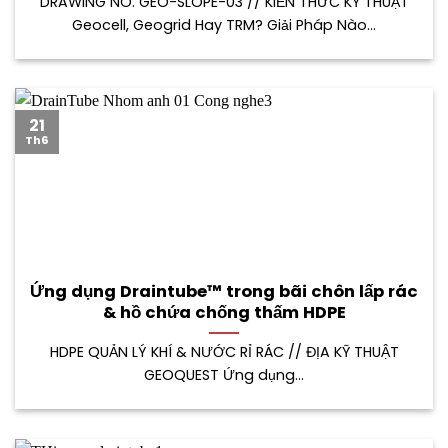
DRAWING NO. GEO-SLOPE-03 // KIẾN THỨC KỸ THUẬT
Geocell, Geogrid Hay TRM? Giải Pháp Nào...
21
Th6
Ứng dụng Draintube™ trong bãi chôn lấp rác
& hồ chứa chống thấm HDPE
HDPE QUẢN LÝ KHÍ & NƯỚC RỈ RÁC // ĐỊA KỸ THUẬT
GEOQUEST Ứng dụng...