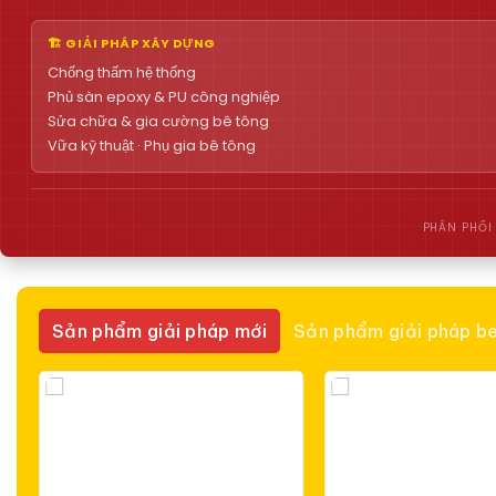
🏗 GIẢI PHÁP XÂY DỰNG
Chống thấm hệ thống
Phủ sàn epoxy & PU công nghiệp
Sửa chữa & gia cường bê tông
Vữa kỹ thuật · Phụ gia bê tông
PHÂN PHỐI
Sản phẩm giải pháp mới
Sản phẩm giải pháp be