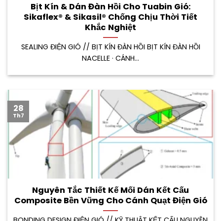
Bịt Kín & Dán Đàn Hồi Cho Tuabin Gió:
Sikaflex® & Sikasil® Chống Chịu Thời Tiết
Khắc Nghiệt
SEALING ĐIỆN GIÓ // BỊT KÍN ĐÀN HỒI BỊT KÍN ĐÀN HỒI
NACELLE · CÁNH...
28
Th7
Nguyên Tắc Thiết Kế Mối Dán Kết Cấu
Composite Bền Vững Cho Cánh Quạt Điện Gió
BONDING DESIGN ĐIỆN GIÓ // KỸ THUẬT KẾT CẤU NGUYÊN