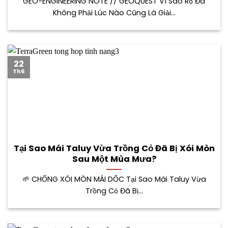
GEO-ENGINEERING NOTE // GEOQUEST Vì Sao Rọ Đá
Không Phải Lúc Nào Cũng Là Giải...
22
Th6
Tại Sao Mái Taluy Vừa Trồng Cỏ Đã Bị Xói Mòn
Sau Một Mùa Mưa?
🌱 CHỐNG XÓI MÒN MÁI DỐC Tại Sao Mái Taluy Vừa
Trồng Cỏ Đã Bị...