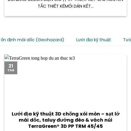
TẮC THIẾT KẾMỐI DÁN KẾT...
 ổn định mái dốc (Geohazard)
Lưới địa kỹ thuật
Tườ
21
Th6
Lưới địa kỹ thuật 3D chống xói mòn – sạt lở
mái dốc, taluy đường đèo & vách núi
TerraGreen® 3D PP TRM 45/45