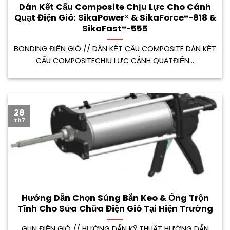
Dán Kết Cấu Composite Chịu Lực Cho Cánh
Quạt Điện Gió: SikaPower® & SikaForce®-818 &
SikaFast®-555
BONDING ĐIỆN GIÓ // DÁN KẾT CẤU COMPOSITE DÁN KẾT
CẤU COMPOSITECHỊU LỰC CÁNH QUẠTĐIỆN...
28
Th7
Hướng Dẫn Chọn Súng Bắn Keo & Ống Trộn
Tĩnh Cho Sửa Chữa Điện Gió Tại Hiện Trường
GUN ĐIỆN GIÓ // HƯỚNG DẪN KỸ THUẬT HƯỚNG DẪN