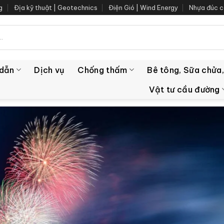
g
Địa kỹ thuật | Geotechnics
Điện Gió | Wind Energy
Nhựa đúc c
 dẫn
Dịch vụ
Chống thấm
Bê tông, Sữa chửa,
Vật tư cầu đường