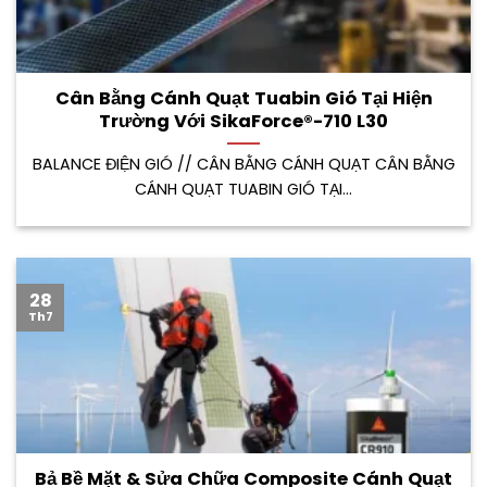
Cân Bằng Cánh Quạt Tuabin Gió Tại Hiện
Trường Với SikaForce®-710 L30
BALANCE ĐIỆN GIÓ // CÂN BẰNG CÁNH QUẠT CÂN BẰNG
CÁNH QUẠT TUABIN GIÓ TẠI...
28
Th7
Bả Bề Mặt & Sửa Chữa Composite Cánh Quạt