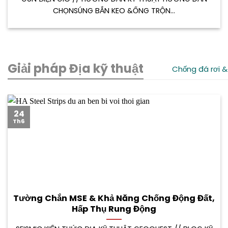
CHỌNSÚNG BẮN KEO &ỐNG TRỘN...
Giải pháp Địa kỹ thuật
Chống đá rơi &
24
Th6
Tường Chắn MSE & Khả Năng Chống Động Đất,
Hấp Thụ Rung Động