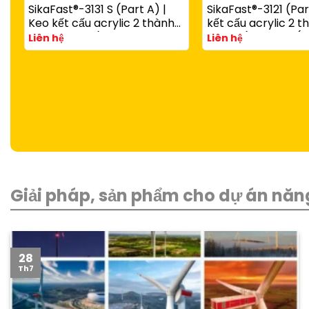
SikaFast®-3131 S (Part A) |
SikaFast®-3121 (Par
Keo kết cấu acrylic 2 thành
kết cấu acrylic 2 
phần đóng rắn nhanh dùng
đóng rắn nhanh (d
Liên hệ
Liên hệ
với SikaFast®-3081 N (Part B)
SikaFast®-3081 N P
Giải pháp, sản phẩm cho dự án năng
28
Th7