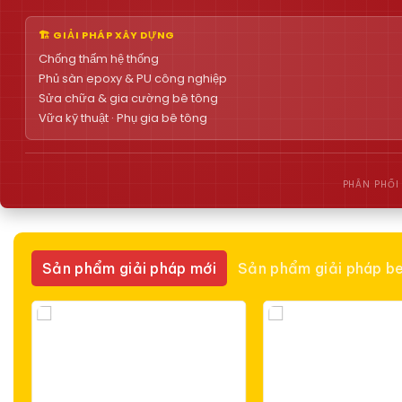
🏗 GIẢI PHÁP XÂY DỰNG
Chống thấm hệ thống
Phủ sàn epoxy & PU công nghiệp
Sửa chữa & gia cường bê tông
Vữa kỹ thuật · Phụ gia bê tông
PHÂN PHỐI
Sản phẩm giải pháp mới
Sản phẩm giải pháp be