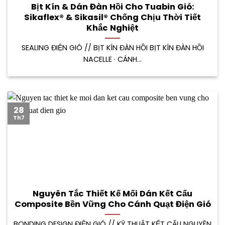
Bịt Kín & Dán Đàn Hồi Cho Tuabin Gió:
Sikaflex® & Sikasil® Chống Chịu Thời Tiết
Khắc Nghiệt
SEALING ĐIỆN GIÓ // BỊT KÍN ĐÀN HỒI BỊT KÍN ĐÀN HỒI
NACELLE · CÁNH...
28
Th7
Nguyên Tắc Thiết Kế Mối Dán Kết Cấu
Composite Bền Vững Cho Cánh Quạt Điện Gió
BONDING DESIGN ĐIỆN GIÓ // KỸ THUẬT KẾT CẤU NGUYÊN