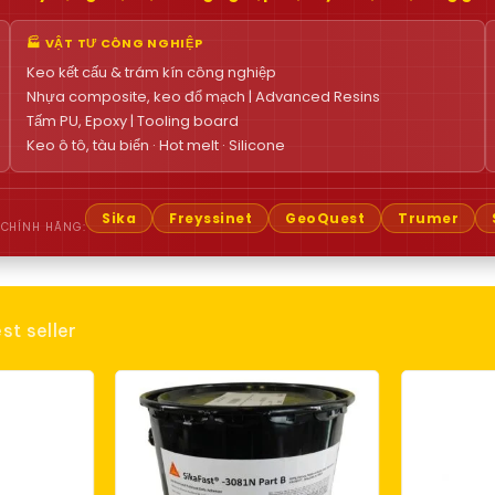
🏭 VẬT TƯ CÔNG NGHIỆP
Keo kết cấu & trám kín công nghiệp
Nhựa composite, keo đổ mạch | Advanced Resins
Tấm PU, Epoxy | Tooling board
Keo ô tô, tàu biển · Hot melt · Silicone
Sika
Freyssinet
GeoQuest
Trumer
 CHÍNH HÃNG:
st seller