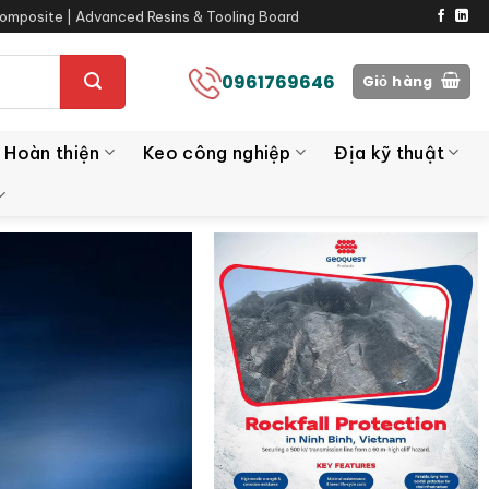
omposite | Advanced Resins & Tooling Board
0961769646
Giỏ hàng
 Hoàn thiện
Keo công nghiệp
Địa kỹ thuật