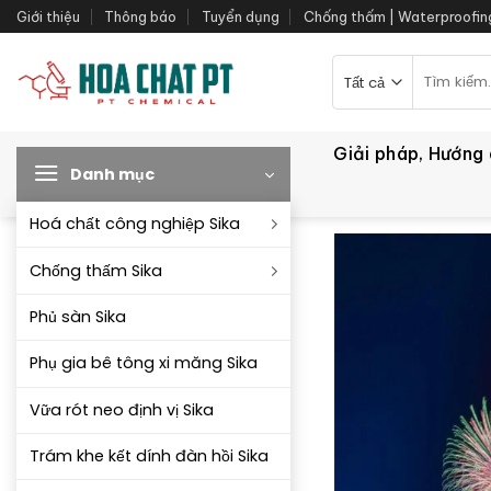
Bỏ
Giới thiệu
Thông báo
Tuyển dụng
Chống thấm | Waterproofin
qua
nội
Tìm
kiếm:
dung
Giải pháp, Hướng
Danh mục
Hoá chất công nghiệp Sika
Chống thấm Sika
Phủ sàn Sika
Phụ gia bê tông xi măng Sika
Vữa rót neo định vị Sika
Trám khe kết dính đàn hồi Sika