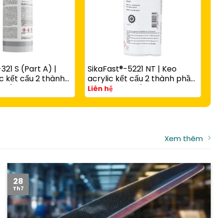
321 S (Part A) |
SikaFast®-5221 NT | Keo
S
c kết cấu 2 thành
acrylic kết cấu 2 thành phần
c
 rắn nhanh có hạt
A và B đóng rắn nhanh cho
v
Liên hệ
L
g với
composite, kim loại và nhựa
t
-3081 N Part B
kỹ thuật
Xem thêm
28
Th7