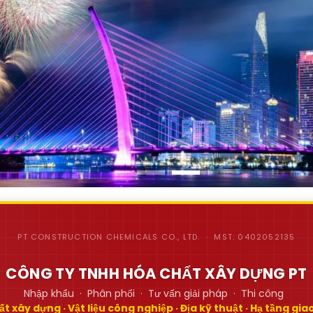
PT CONSTRUCTION CHEMICALS CO., LTD. · MST: 0402052135
CÔNG TY TNHH HÓA CHẤT XÂY DỰNG PT
Nhập khẩu · Phân phối · Tư vấn giải pháp · Thi công
t xây dựng · Vật liệu công nghiệp · Địa kỹ thuật · Hạ tầng gi