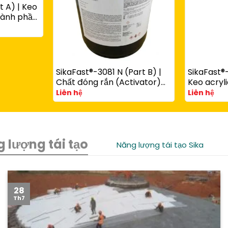
t A) | Keo
thành phần
ùng với
art B)
SikaFast®-3081 N (Part B) |
SikaFast®-
Chất đóng rắn (Activator)
Keo acryli
cho keo acrylic kết cấu
phần đóng
Liên hệ
Liên hệ
SikaFast® 3100 Series
chêm dùn
SikaFast®
 lượng tái tạo
Năng lượng tái tạo Sika
28
Th7