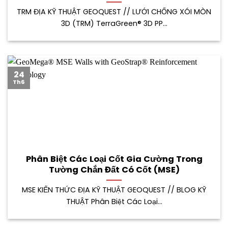
TRM ĐỊA KỸ THUẬT GEOQUEST // LƯỚI CHỐNG XÓI MÒN
3D (TRM) TerraGreen® 3D PP...
24
Th6
Phân Biệt Các Loại Cốt Gia Cường Trong
Tường Chắn Đất Có Cốt (MSE)
MSE KIẾN THỨC ĐỊA KỸ THUẬT GEOQUEST // BLOG KỸ
THUẬT Phân Biệt Các Loại...