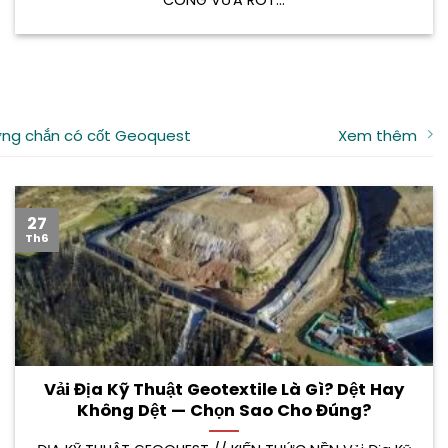
CÔNG VỮA RÓT...
ng chắn có cốt Geoquest
Xem thêm
27
Th6
Vải Địa Kỹ Thuật Geotextile Là Gì? Dệt Hay
Không Dệt — Chọn Sao Cho Đúng?