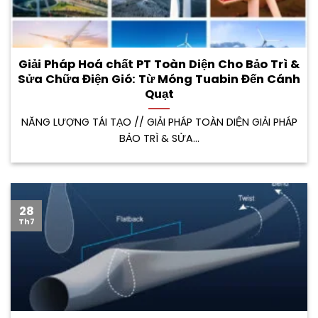
Giải Pháp Hoá chất PT Toàn Diện Cho Bảo Trì &
Sửa Chữa Điện Gió: Từ Móng Tuabin Đến Cánh
Quạt
NĂNG LƯỢNG TÁI TẠO // GIẢI PHÁP TOÀN DIỆN GIẢI PHÁP
BẢO TRÌ & SỬA...
28
Th7