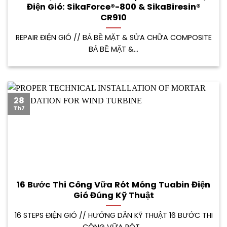
Điện Gió: SikaForce®-800 & SikaBiresin®
CR910
REPAIR ĐIỆN GIÓ // BẢ BỀ MẶT & SỬA CHỮA COMPOSITE
BẢ BỀ MẶT &...
28
Th7
16 Bước Thi Công Vữa Rót Móng Tuabin Điện
Gió Đúng Kỹ Thuật
16 STEPS ĐIỆN GIÓ // HƯỚNG DẪN KỸ THUẬT 16 BƯỚC THI