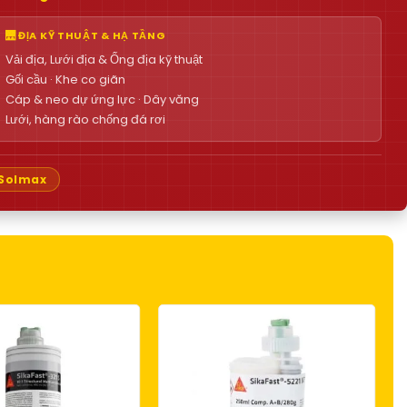
🌉 ĐỊA KỸ THUẬT & HẠ TẦNG
Vải địa, Lưới địa & Ống địa kỹ thuật
Gối cầu · Khe co giãn
Cáp & neo dự ứng lực · Dây văng
Lưới, hàng rào chống đá rơi
Solmax