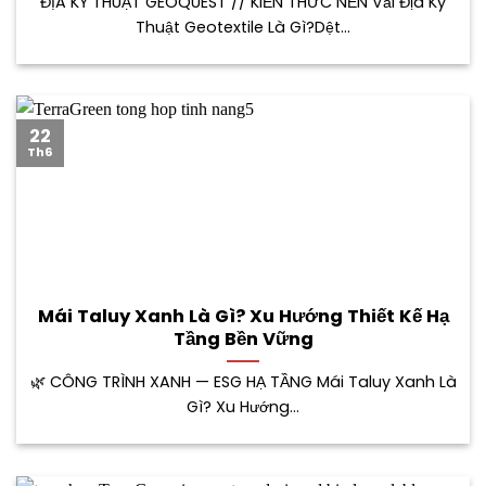
ĐỊA KỸ THUẬT GEOQUEST // KIẾN THỨC NỀN Vải Địa Kỹ
Thuật Geotextile Là Gì?Dệt...
22
Th6
Mái Taluy Xanh Là Gì? Xu Hướng Thiết Kế Hạ
Tầng Bền Vững
🌿 CÔNG TRÌNH XANH — ESG HẠ TẦNG Mái Taluy Xanh Là
Gì? Xu Hướng...