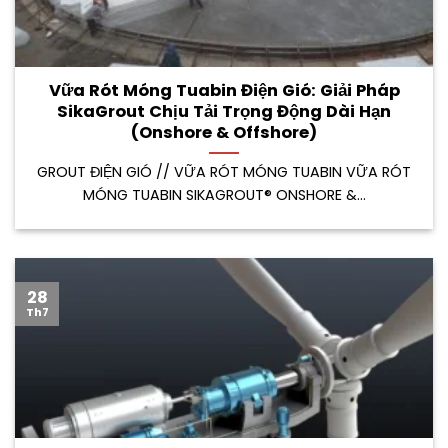
Vữa Rót Móng Tuabin Điện Gió: Giải Pháp
SikaGrout Chịu Tải Trọng Động Dài Hạn
(Onshore & Offshore)
GROUT ĐIỆN GIÓ // VỮA RÓT MÓNG TUABIN VỮA RÓT
MÓNG TUABIN SIKAGROUT® ONSHORE &...
28
Th7