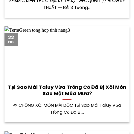
SEISMIC KIẾN THỨC ĐỊA KỸ THUẬT GEOQUEST // BLOG KỸ
THUẬT — BÀI 3 Tường...
22
Th6
Tại Sao Mái Taluy Vừa Trồng Cỏ Đã Bị Xói Mòn
Sau Một Mùa Mưa?
🌱 CHỐNG XÓI MÒN MÁI DỐC Tại Sao Mái Taluy Vừa
Trồng Cỏ Đã Bị...