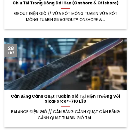
Chịu Tải Trọng Động Dài Hạn (Onshore & Offshore)
GROUT ĐIỆN GIÓ // VỮA RÓT MÓNG TUABIN VỮA RÓT
MÓNG TUABIN SIKAGROUT® ONSHORE &...
28
Th7
Cân Bằng Cánh Quạt Tuabin Gió Tại Hiện Trường Với
SikaForce®-710 L30
BALANCE ĐIỆN GIÓ // CÂN BẰNG CÁNH QUẠT CÂN BẰNG
CÁNH QUẠT TUABIN GIÓ TẠI...