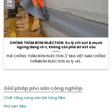
26
Th6
CHỐNG THẤM BƠM INJECTION: Xử lý vết nứt & mạch
ngừng đang rò rỉ, không cần phá dỡ kết cấu
PUR CHỐNG THẤM BƠM INJECTION // SIKA VIỆT NAM CHỐNG
THẤMBƠM INJECTION Xử lý vết...
Giải pháp phủ sàn công nghiệp
Chất tăng cứng sàn bê tông Sika
Phủ sàn Sika