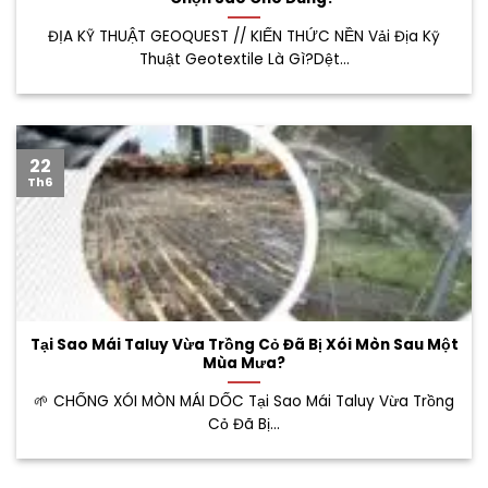
ĐỊA KỸ THUẬT GEOQUEST // KIẾN THỨC NỀN Vải Địa Kỹ
Thuật Geotextile Là Gì?Dệt...
22
Th6
Tại Sao Mái Taluy Vừa Trồng Cỏ Đã Bị Xói Mòn Sau Một
Mùa Mưa?
🌱 CHỐNG XÓI MÒN MÁI DỐC Tại Sao Mái Taluy Vừa Trồng
Cỏ Đã Bị...