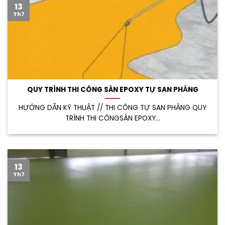
13
Th7
QUY TRÌNH THI CÔNG SÀN EPOXY TỰ SAN PHẲNG
HƯỚNG DẪN KỸ THUẬT // THI CÔNG TỰ SAN PHẲNG QUY
TRÌNH THI CÔNGSÀN EPOXY...
13
Th7