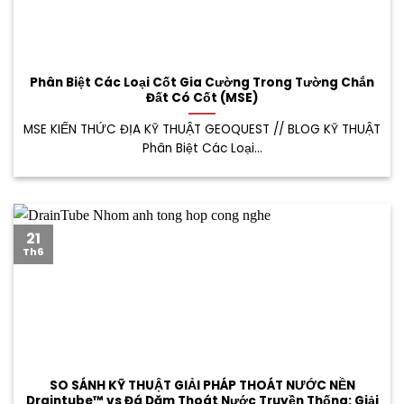
Phân Biệt Các Loại Cốt Gia Cường Trong Tường Chắn
Đất Có Cốt (MSE)
MSE KIẾN THỨC ĐỊA KỸ THUẬT GEOQUEST // BLOG KỸ THUẬT
Phân Biệt Các Loại...
21
Th6
SO SÁNH KỸ THUẬT GIẢI PHÁP THOÁT NƯỚC NỀN
Draintube™ vs Đá Dăm Thoát Nước Truyền Thống: Giải