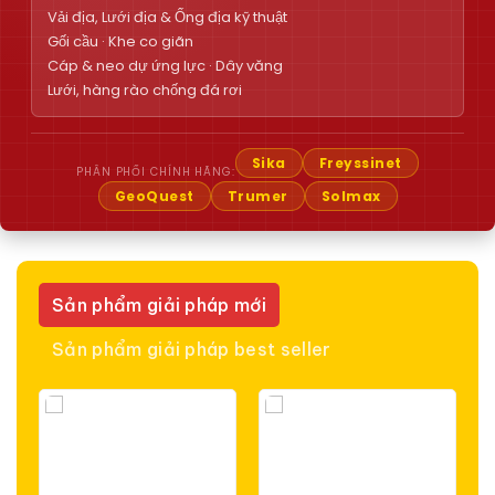
Vải địa, Lưới địa & Ống địa kỹ thuật
Gối cầu · Khe co giãn
Cáp & neo dự ứng lực · Dây văng
Lưới, hàng rào chống đá rơi
Sika
Freyssinet
PHÂN PHỐI CHÍNH HÃNG:
GeoQuest
Trumer
Solmax
Sản phẩm giải pháp mới
Sản phẩm giải pháp best seller