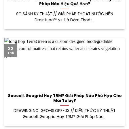
Pháp Nào Hiệu Quả Hơn?
SO SÁNH KỸ THUẬT // GIẢI PHÁP THOÁT NƯỚC NỀN
Draintube™ vs Đá Dăm Thoát...
22
Th6
Geocell, Geogrid Hay TRM? Giải Pháp Nào Phù Hợp Cho
Mái Taluy?
DRAWING NO. GEO-SLOPE-03 // KIẾN THỨC KỸ THUẬT
Geocell, Geogrid Hay TRM? Giải Pháp Nào...