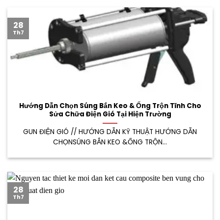
28
Th7
Hướng Dẫn Chọn Súng Bắn Keo & Ống Trộn Tĩnh Cho
Sửa Chữa Điện Gió Tại Hiện Trường
GUN ĐIỆN GIÓ // HƯỚNG DẪN KỸ THUẬT HƯỚNG DẪN
CHỌNSÚNG BẮN KEO &ỐNG TRỘN...
28
Th7