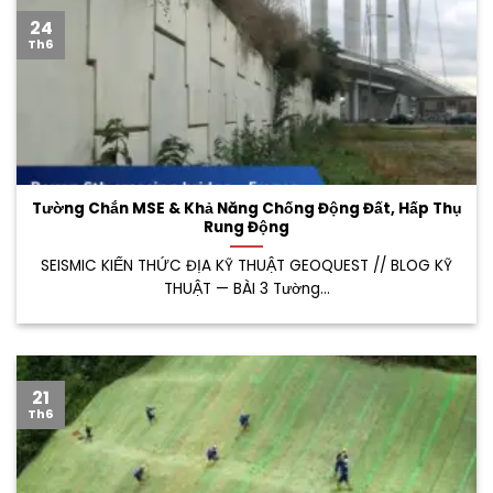
24
Th6
Tường Chắn MSE & Khả Năng Chống Động Đất, Hấp Thụ
Rung Động
SEISMIC KIẾN THỨC ĐỊA KỸ THUẬT GEOQUEST // BLOG KỸ
THUẬT — BÀI 3 Tường...
21
Th6