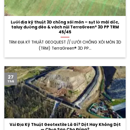
Lưới địa kỹ thuật 3D chống xói mòn – sạt lở mái dốc,
taluy đường đèo & vách núi TerraGreen® 3D PP TRM
45/45
TRM ĐỊA KỸ THUẬT GEOQUEST // LƯỚI CHỐNG XÓI MÒN 3D
(TRM) TerraGreen® 3D PP...
27
Th6
Vải Địa Kỹ Thuật Geotextile Là Gì? Dệt Hay Không Dệt
— Chọn Sao Cho Đúng?