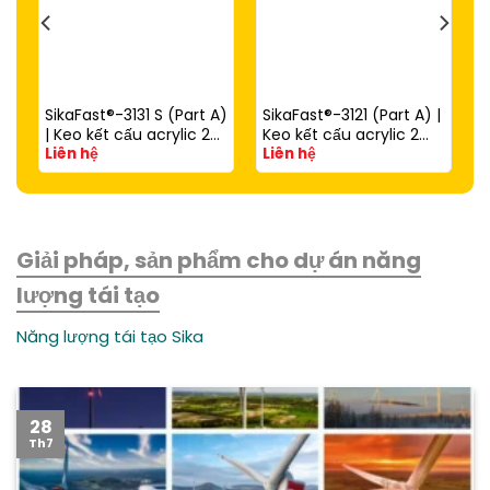
SikaFast®-3131 S (Part A)
SikaFast®-3121 (Part A) |
| Keo kết cấu acrylic 2
Keo kết cấu acrylic 2
Liên hệ
Liên hệ
thành phần đóng rắn
thành phần đóng rắn
nhanh dùng với
nhanh (dùng với
SikaFast®-3081 N (Part
SikaFast®-3081 N Part B)
B)
Giải pháp, sản phẩm cho dự án năng
lượng tái tạo
Năng lượng tái tạo Sika
28
Th7