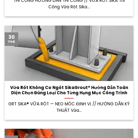
THI CÔNG HƯỚNG DẪN THI CÔNG // VỮA RÓT SIKA Thi
Công Vữa Rót Sika...
30
Th6
Vữa Rót Không Co Ngót SikaGrout® Hướng Dẫn Toàn
Diện Chọn Đúng Loại Cho Từng Hạng Mục Công Trình
GRT SIKA® VỮA RÓT — NEO MÓC ĐỊNH VỊ // HƯỚNG DẪN KỸ
THUẬT Vữa...