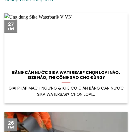
27
Th6
BĂNG CẢN NƯỚC SIKA WATERBAR® CHỌN LOẠI NÀO,
SIZE NÀO, THI CÔNG SAO CHO ĐÚNG?
GIẢI PHÁP MẠCH NGỪNG & KHE CO GIÃN BĂNG CẢN NƯỚC
SIKA WATERBAR® CHỌN LOẠI...
26
Th6