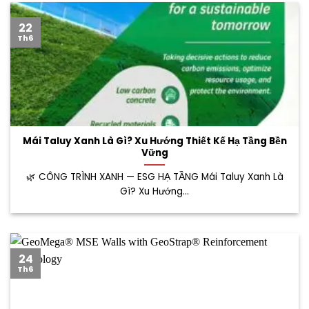
22
Th6
Mái Taluy Xanh Là Gì? Xu Hướng Thiết Kế Hạ Tầng Bền
Vững
🌿 CÔNG TRÌNH XANH — ESG HẠ TẦNG Mái Taluy Xanh Là
Gì? Xu Hướng...
24
Th6