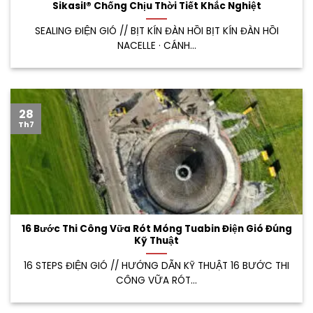
Sikasil® Chống Chịu Thời Tiết Khắc Nghiệt
SEALING ĐIỆN GIÓ // BỊT KÍN ĐÀN HỒI BỊT KÍN ĐÀN HỒI
NACELLE · CÁNH...
28
Th7
16 Bước Thi Công Vữa Rót Móng Tuabin Điện Gió Đúng
Kỹ Thuật
16 STEPS ĐIỆN GIÓ // HƯỚNG DẪN KỸ THUẬT 16 BƯỚC THI
CÔNG VỮA RÓT...