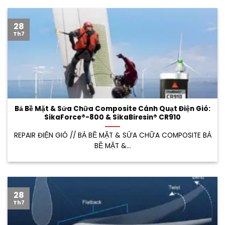
28
Th7
Bả Bề Mặt & Sửa Chữa Composite Cánh Quạt Điện Gió:
SikaForce®-800 & SikaBiresin® CR910
REPAIR ĐIỆN GIÓ // BẢ BỀ MẶT & SỬA CHỮA COMPOSITE BẢ
BỀ MẶT &...
28
Th7