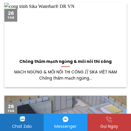
26
Th6
Chống thấm mạch ngừng & mối nối thi công
MẠCH NGỪNG & MỐI NỐI THI CÔNG // SIKA VIỆT NAM
Chống thấm mạch ngừng...
26
Th6
Chat Zalo
Messenger
Gọi Ngay