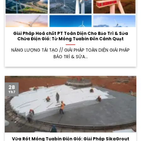
Giải Pháp Hoá chất PT Toàn Diện Cho Bảo Trì & Sửa
Chữa Điện Gió: Từ Móng Tuabin Đến Cánh Quạt
NĂNG LƯỢNG TÁI TẠO // GIẢI PHÁP TOÀN DIỆN GIẢI PHÁP
BẢO TRÌ & SỬA...
28
Th7
Vữa Rót Móng Tuabin Điện Gió: Giải Pháp SikaGrout