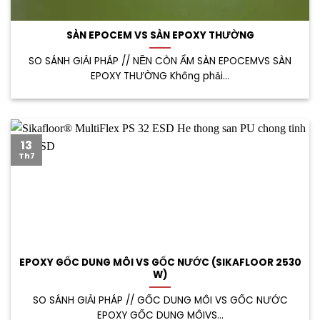
SÀN EPOCEM VS SÀN EPOXY THƯỜNG
SO SÁNH GIẢI PHÁP // NỀN CÒN ẨM SÀN EPOCEMVS SÀN
EPOXY THƯỜNG Không phải...
13
Th7
EPOXY GỐC DUNG MÔI VS GỐC NƯỚC (SIKAFLOOR 2530
W)
SO SÁNH GIẢI PHÁP // GỐC DUNG MÔI VS GỐC NƯỚC
EPOXY GỐC DUNG MÔIVS...