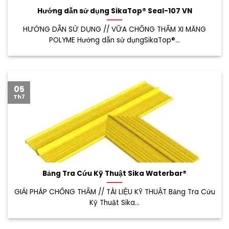
Hướng dẫn sử dụng SikaTop® Seal-107 VN
HƯỚNG DẪN SỬ DỤNG // VỮA CHỐNG THẤM XI MĂNG
POLYME Hướng dẫn sử dụngSikaTop®...
05
Th7
Bảng Tra Cứu Kỹ Thuật Sika Waterbar®
GIẢI PHÁP CHỐNG THẤM // TÀI LIỆU KỸ THUẬT Bảng Tra Cứu
Kỹ Thuật Sika...