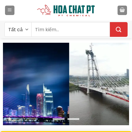
Bỏ
qua
nội
dung
Tìm
kiếm: