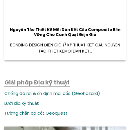
Nguyên Tắc Thiết Kế Mối Dán Kết Cấu Composite Bền
Vững Cho Cánh Quạt Điện Gió
BONDING DESIGN ĐIỆN GIÓ // KỸ THUẬT KẾT CẤU NGUYÊN
TẮC THIẾT KẾMỐI DÁN KẾT...
Giải pháp Địa kỹ thuật
Chống đá rơi & ổn định mái dốc (Geohazard)
Lưới địa kỹ thuật
Tường chắn có cốt Geoquest