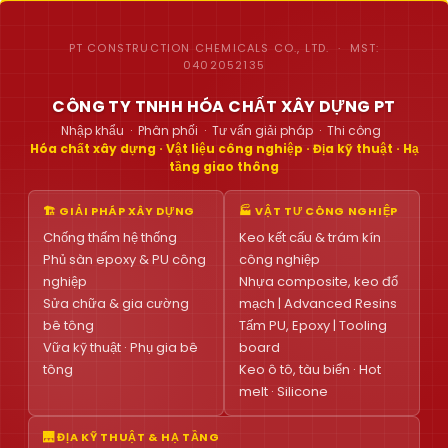
PT CONSTRUCTION CHEMICALS CO., LTD. · MST:
0402052135
CÔNG TY TNHH HÓA CHẤT XÂY DỰNG PT
Nhập khẩu · Phân phối · Tư vấn giải pháp · Thi công
Hóa chất xây dựng · Vật liệu công nghiệp · Địa kỹ thuật · Hạ
tầng giao thông
🏗 GIẢI PHÁP XÂY DỰNG
🏭 VẬT TƯ CÔNG NGHIỆP
Chống thấm hệ thống
Keo kết cấu & trám kín
Phủ sàn epoxy & PU công
công nghiệp
nghiệp
Nhựa composite, keo đổ
Sửa chữa & gia cường
mạch | Advanced Resins
bê tông
Tấm PU, Epoxy | Tooling
Vữa kỹ thuật · Phụ gia bê
board
tông
Keo ô tô, tàu biển · Hot
melt · Silicone
🌉 ĐỊA KỸ THUẬT & HẠ TẦNG