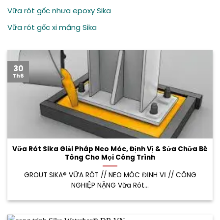
Vữa rót gốc nhựa epoxy Sika
Vữa rót gốc xi măng Sika
30
Th6
Vữa Rót Sika Giải Pháp Neo Móc, Định Vị & Sửa Chữa Bê
Tông Cho Mọi Công Trình
GROUT SIKA® VỮA RÓT // NEO MÓC ĐỊNH VỊ // CÔNG
NGHIỆP NẶNG Vữa Rót...