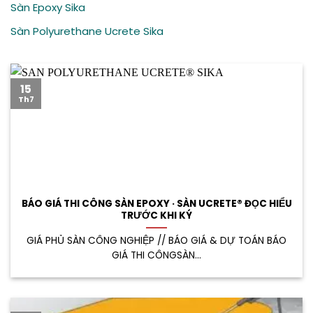
Sàn Epoxy Sika
Sàn Polyurethane Ucrete Sika
15
Th7
BÁO GIÁ THI CÔNG SÀN EPOXY · SÀN UCRETE® ĐỌC HIỂU
TRƯỚC KHI KÝ
GIÁ PHỦ SÀN CÔNG NGHIỆP // BÁO GIÁ & DỰ TOÁN BÁO
GIÁ THI CÔNGSÀN...