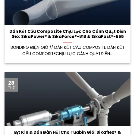
Dán Kết Cấu Composite Chịu Lực Cho Cánh Quạt Điện
Gió: SikaPower® & SikaForce®-818 & SikaFast®-555
BONDING ĐIỆN GIÓ // DÁN KẾT CẤU COMPOSITE DÁN KẾT
CẤU COMPOSITECHỊU LỰC CÁNH QUẠTĐIỆN...
28
Th7
Bịt Kín & Dán Đàn Hồi Cho Tuabin Gió: Sikaflex® &