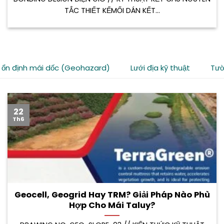
TẮC THIẾT KẾMỐI DÁN KẾT...
 ổn định mái dốc (Geohazard)
Lưới địa kỹ thuật
Tườ
22
Th6
Geocell, Geogrid Hay TRM? Giải Pháp Nào Phù
Hợp Cho Mái Taluy?