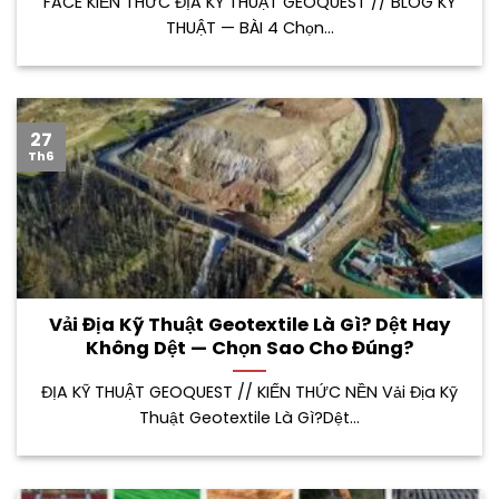
FACE KIẾN THỨC ĐỊA KỸ THUẬT GEOQUEST // BLOG KỸ
THUẬT — BÀI 4 Chọn...
27
Th6
Vải Địa Kỹ Thuật Geotextile Là Gì? Dệt Hay
Không Dệt — Chọn Sao Cho Đúng?
ĐỊA KỸ THUẬT GEOQUEST // KIẾN THỨC NỀN Vải Địa Kỹ
Thuật Geotextile Là Gì?Dệt...