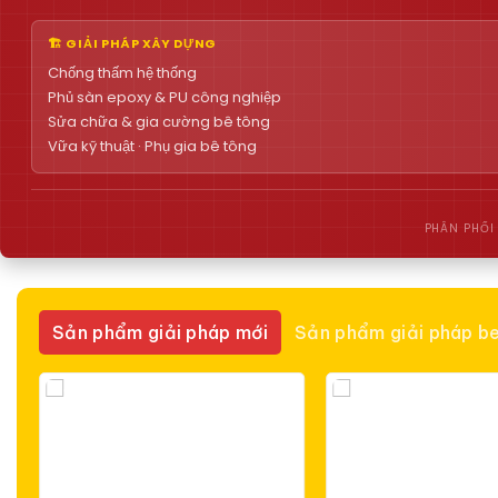
🏗 GIẢI PHÁP XÂY DỰNG
Chống thấm hệ thống
Phủ sàn epoxy & PU công nghiệp
Sửa chữa & gia cường bê tông
Vữa kỹ thuật · Phụ gia bê tông
PHÂN PHỐI
Sản phẩm giải pháp mới
Sản phẩm giải pháp be