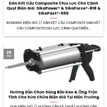
Dán Kết Cấu Composite Chịu Lực Cho Cánh
Quạt Điện Gió: SikaPower® & SikaForce®-818 &
SikaFast®-555
BONDING ĐIỆN GIÓ // DÁN KẾT CẤU COMPOSITE DÁN KẾT
CẤU COMPOSITECHỊU LỰC CÁNH QUẠTĐIỆN...
28
Th7
Hướng Dẫn Chọn Súng Bắn Keo & Ống Trộn
Tĩnh Cho Sửa Chữa Điện Gió Tại Hiện Trường
GUN ĐIỆN GIÓ // HƯỚNG DẪN KỸ THUẬT HƯỚNG DẪN