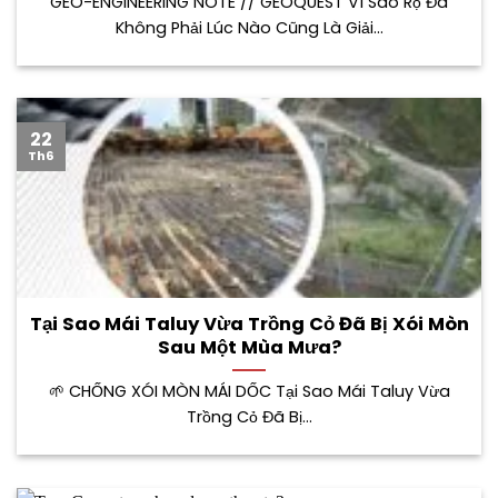
GEO-ENGINEERING NOTE // GEOQUEST Vì Sao Rọ Đá
Không Phải Lúc Nào Cũng Là Giải...
22
Th6
Tại Sao Mái Taluy Vừa Trồng Cỏ Đã Bị Xói Mòn
Sau Một Mùa Mưa?
🌱 CHỐNG XÓI MÒN MÁI DỐC Tại Sao Mái Taluy Vừa
Trồng Cỏ Đã Bị...