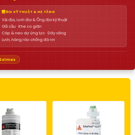
🌉 ĐỊA KỸ THUẬT & HẠ TẦNG
Vải địa, Lưới địa & Ống địa kỹ thuật
Gối cầu · Khe co giãn
Cáp & neo dự ứng lực · Dây văng
Lưới, hàng rào chống đá rơi
Solmax