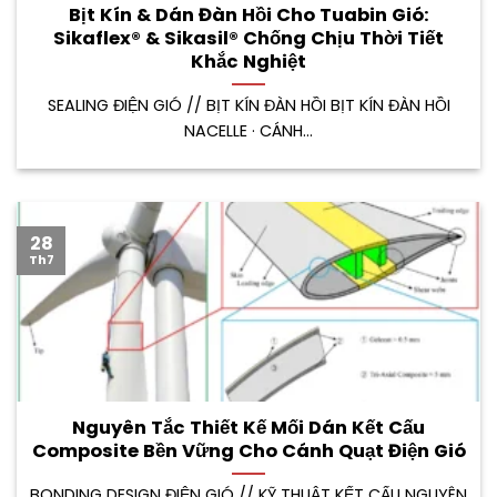
Bịt Kín & Dán Đàn Hồi Cho Tuabin Gió:
Sikaflex® & Sikasil® Chống Chịu Thời Tiết
Khắc Nghiệt
SEALING ĐIỆN GIÓ // BỊT KÍN ĐÀN HỒI BỊT KÍN ĐÀN HỒI
NACELLE · CÁNH...
28
Th7
Nguyên Tắc Thiết Kế Mối Dán Kết Cấu
Composite Bền Vững Cho Cánh Quạt Điện Gió
BONDING DESIGN ĐIỆN GIÓ // KỸ THUẬT KẾT CẤU NGUYÊN