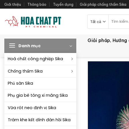
Bỏ
Giới thiệu
Thông báo
Tuyển dụng
Giải pháp chống thấm Sika
qua
nội
Tìm
kiếm:
dung
Giải pháp, Hướng
Danh mục
Hoá chất công nghiệp Sika
Chống thấm Sika
Phủ sàn Sika
Phụ gia bê tông xi măng Sika
Vữa rót neo định vị Sika
Trám khe kết dính đàn hồi Sika