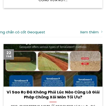
ng chắn có cốt Geoquest
Xem thêm
22
Th6
Vì Sao Rọ Đá Không Phải Lúc Nào Cũng Là Giải
Pháp Chống Xói Mòn Tối Ưu?