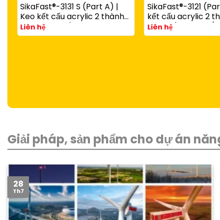
SikaFast®-3131 S (Part A) |
SikaFast®-3121 (Par
Keo kết cấu acrylic 2 thành
kết cấu acrylic 2 
phần đóng rắn nhanh dùng
đóng rắn nhanh (d
Liên hệ
Liên hệ
với SikaFast®-3081 N (Part B)
SikaFast®-3081 N P
Giải pháp, sản phẩm cho dự án năng
28
Th7