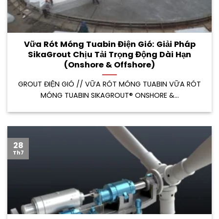
Vữa Rót Móng Tuabin Điện Gió: Giải Pháp
SikaGrout Chịu Tải Trọng Động Dài Hạn
(Onshore & Offshore)
GROUT ĐIỆN GIÓ // VỮA RÓT MÓNG TUABIN VỮA RÓT
MÓNG TUABIN SIKAGROUT® ONSHORE &...
28
Th7