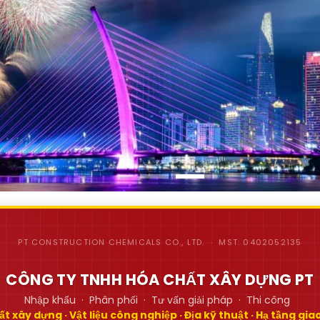
PT CONSTRUCTION CHEMICALS CO., LTD. · MST: 0402052135
CÔNG TY TNHH HÓA CHẤT XÂY DỰNG PT
Nhập khẩu · Phân phối · Tư vấn giải pháp · Thi công
t xây dựng · Vật liệu công nghiệp · Địa kỹ thuật · Hạ tầng gi