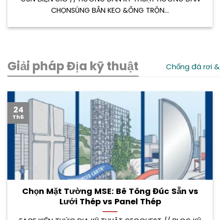
CHỌNSÚNG BẮN KEO &ỐNG TRỘN...
Giải pháp Địa kỹ thuật
Chống đá rơi &
24
Th6
Chọn Mặt Tường MSE: Bê Tông Đúc Sẵn vs
Lưới Thép vs Panel Thép