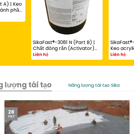
t A) | Keo
thành phần
ùng với
art B)
SikaFast®-3081 N (Part B) |
SikaFast®-
Chất đóng rắn (Activator)
Keo acryli
cho keo acrylic kết cấu
phần đóng
Liên hệ
Liên hệ
SikaFast® 3100 Series
chêm dùn
SikaFast®
 lượng tái tạo
Năng lượng tái tạo Sika
28
Th7