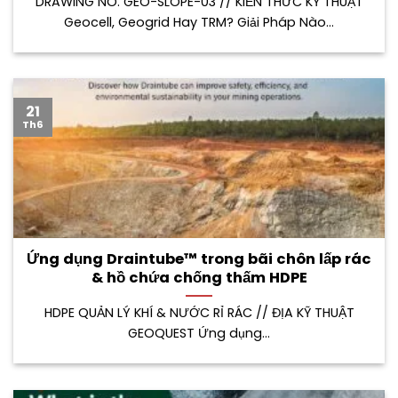
DRAWING NO. GEO-SLOPE-03 // KIẾN THỨC KỸ THUẬT
Geocell, Geogrid Hay TRM? Giải Pháp Nào...
21
Th6
Ứng dụng Draintube™ trong bãi chôn lấp rác
& hồ chứa chống thấm HDPE
HDPE QUẢN LÝ KHÍ & NƯỚC RỈ RÁC // ĐỊA KỸ THUẬT
GEOQUEST Ứng dụng...