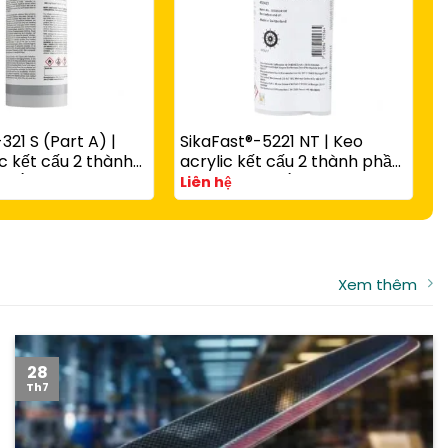
321 S (Part A) |
SikaFast®-5221 NT | Keo
S
c kết cấu 2 thành
acrylic kết cấu 2 thành phần
c
 rắn nhanh có hạt
A và B đóng rắn nhanh cho
v
Liên hệ
L
g với
composite, kim loại và nhựa
t
-3081 N Part B
kỹ thuật
Xem thêm
28
Th7