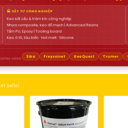
🏭 VẬT TƯ CÔNG NGHIỆP
Keo kết cấu & trám kín công nghiệp
Nhựa composite, keo đổ mạch | Advanced Resins
Tấm PU, Epoxy | Tooling board
Keo ô tô, tàu biển · Hot melt · Silicone
Sika
Freyssinet
GeoQuest
Trumer
 CHÍNH HÃNG:
st seller