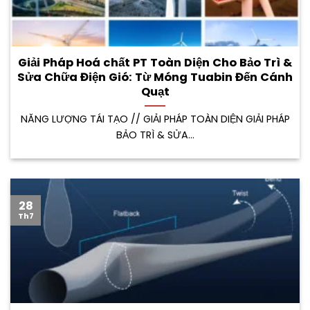
Giải Pháp Hoá chất PT Toàn Diện Cho Bảo Trì &
Sửa Chữa Điện Gió: Từ Móng Tuabin Đến Cánh
Quạt
NĂNG LƯỢNG TÁI TẠO // GIẢI PHÁP TOÀN DIỆN GIẢI PHÁP
BẢO TRÌ & SỬA...
28
Th7