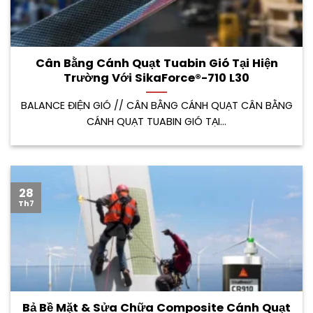
Cân Bằng Cánh Quạt Tuabin Gió Tại Hiện
Trường Với SikaForce®-710 L30
BALANCE ĐIỆN GIÓ // CÂN BẰNG CÁNH QUẠT CÂN BẰNG
CÁNH QUẠT TUABIN GIÓ TẠI...
28
Th7
Bả Bề Mặt & Sửa Chữa Composite Cánh Quạt