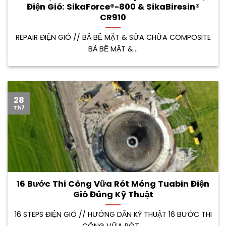
Điện Gió: SikaForce®-800 & SikaBiresin®
CR910
REPAIR ĐIỆN GIÓ // BẢ BỀ MẶT & SỬA CHỮA COMPOSITE
BẢ BỀ MẶT &...
28
Th7
16 Bước Thi Công Vữa Rót Móng Tuabin Điện
Gió Đúng Kỹ Thuật
16 STEPS ĐIỆN GIÓ // HƯỚNG DẪN KỸ THUẬT 16 BƯỚC THI
CÔNG VỮA RÓT...