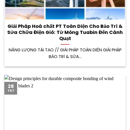
Giải Pháp Hoá chất PT Toàn Diện Cho Bảo Trì &
Sửa Chữa Điện Gió: Từ Móng Tuabin Đến Cánh
Quạt
NĂNG LƯỢNG TÁI TẠO // GIẢI PHÁP TOÀN DIỆN GIẢI PHÁP
BẢO TRÌ & SỬA...
28
Th7