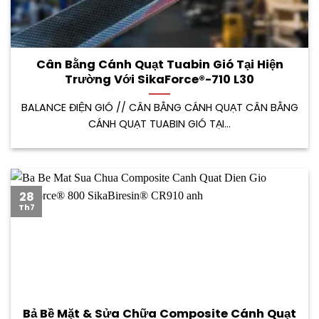
Cân Bằng Cánh Quạt Tuabin Gió Tại Hiện
Trường Với SikaForce®-710 L30
BALANCE ĐIỆN GIÓ // CÂN BẰNG CÁNH QUẠT CÂN BẰNG
CÁNH QUẠT TUABIN GIÓ TẠI...
28
Th7
Bả Bề Mặt & Sửa Chữa Composite Cánh Quạt