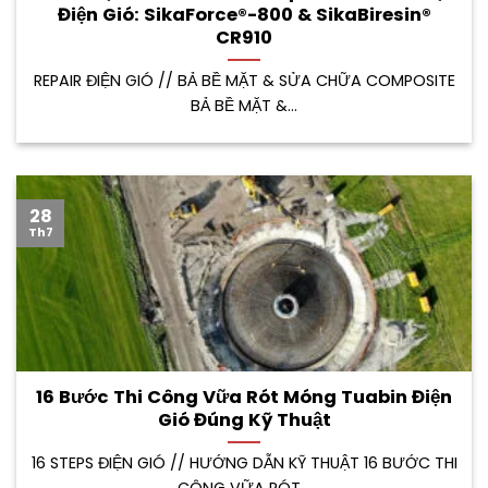
Điện Gió: SikaForce®-800 & SikaBiresin®
CR910
REPAIR ĐIỆN GIÓ // BẢ BỀ MẶT & SỬA CHỮA COMPOSITE
BẢ BỀ MẶT &...
28
Th7
16 Bước Thi Công Vữa Rót Móng Tuabin Điện
Gió Đúng Kỹ Thuật
16 STEPS ĐIỆN GIÓ // HƯỚNG DẪN KỸ THUẬT 16 BƯỚC THI