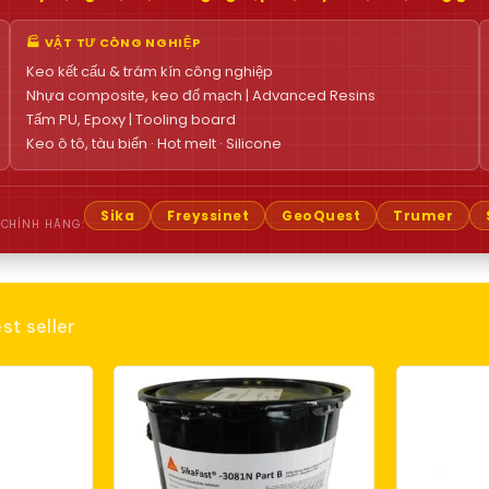
🏭 VẬT TƯ CÔNG NGHIỆP
Keo kết cấu & trám kín công nghiệp
Nhựa composite, keo đổ mạch | Advanced Resins
Tấm PU, Epoxy | Tooling board
Keo ô tô, tàu biển · Hot melt · Silicone
Sika
Freyssinet
GeoQuest
Trumer
 CHÍNH HÃNG:
st seller