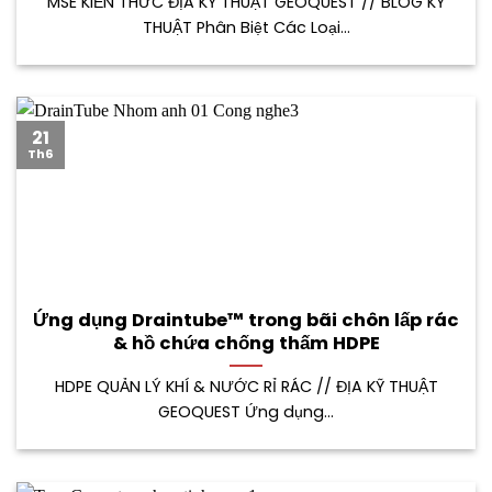
MSE KIẾN THỨC ĐỊA KỸ THUẬT GEOQUEST // BLOG KỸ
THUẬT Phân Biệt Các Loại...
21
Th6
Ứng dụng Draintube™ trong bãi chôn lấp rác
& hồ chứa chống thấm HDPE
HDPE QUẢN LÝ KHÍ & NƯỚC RỈ RÁC // ĐỊA KỸ THUẬT
GEOQUEST Ứng dụng...