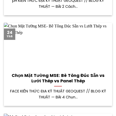
pH KIẾN THỨC ĐỊA KỸ THUẬT GEOQUEST // BLOG KỸ
THUẬT — BÀI 2 Cách...
24
Th6
Chọn Mặt Tường MSE: Bê Tông Đúc Sẵn vs
Lưới Thép vs Panel Thép
FACE KIẾN THỨC ĐỊA KỸ THUẬT GEOQUEST // BLOG KỸ
THUẬT — BÀI 4 Chọn...