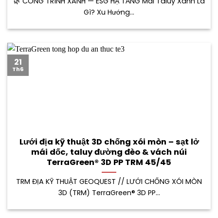
🌿 CÔNG TRÌNH XANH — ESG HẠ TẦNG Mái Taluy Xanh Là
Gì? Xu Hướng...
21
Th6
Lưới địa kỹ thuật 3D chống xói mòn – sạt lở
mái dốc, taluy đường đèo & vách núi
TerraGreen® 3D PP TRM 45/45
TRM ĐỊA KỸ THUẬT GEOQUEST // LƯỚI CHỐNG XÓI MÒN
3D (TRM) TerraGreen® 3D PP...