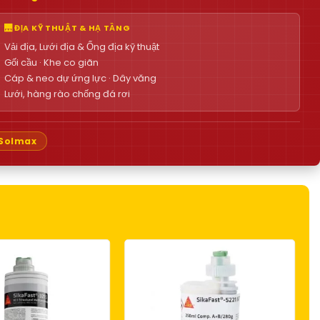
🌉 ĐỊA KỸ THUẬT & HẠ TẦNG
Vải địa, Lưới địa & Ống địa kỹ thuật
Gối cầu · Khe co giãn
Cáp & neo dự ứng lực · Dây văng
Lưới, hàng rào chống đá rơi
Solmax