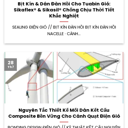
Bịt Kín & Dán Đàn Hồi Cho Tuabin Gió:
Sikaflex® & Sikasil® Chống Chịu Thời Tiết
Khắc Nghiệt
SEALING ĐIỆN GIÓ // BỊT KÍN ĐÀN HỒI BỊT KÍN ĐÀN HỒI
NACELLE · CÁNH...
28
Th7
Nguyên Tắc Thiết Kế Mối Dán Kết Cấu
Composite Bền Vững Cho Cánh Quạt Điện Gió
BONDING DESIGN ĐIỆN GIÓ // KỸ THUẬT KẾT CẤU NGUYÊN