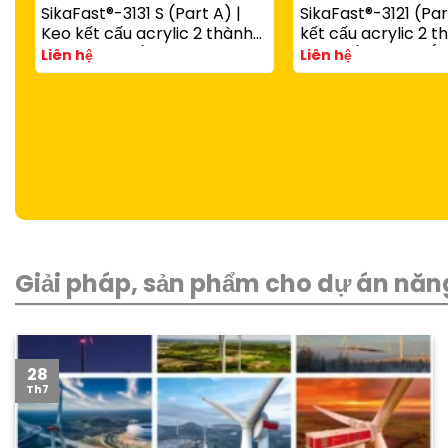
SikaFast®-3131 S (Part A) |
SikaFast®-3121 (Par
Keo kết cấu acrylic 2 thành
kết cấu acrylic 2 
phần đóng rắn nhanh dùng
đóng rắn nhanh (d
Liên hệ
Liên hệ
với SikaFast®-3081 N (Part B)
SikaFast®-3081 N P
Giải pháp, sản phẩm cho dự án năng
28
Th7