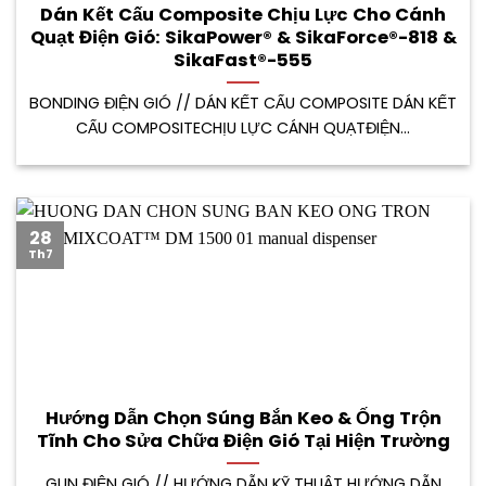
Dán Kết Cấu Composite Chịu Lực Cho Cánh
Quạt Điện Gió: SikaPower® & SikaForce®-818 &
SikaFast®-555
BONDING ĐIỆN GIÓ // DÁN KẾT CẤU COMPOSITE DÁN KẾT
CẤU COMPOSITECHỊU LỰC CÁNH QUẠTĐIỆN...
28
Th7
Hướng Dẫn Chọn Súng Bắn Keo & Ống Trộn
Tĩnh Cho Sửa Chữa Điện Gió Tại Hiện Trường
GUN ĐIỆN GIÓ // HƯỚNG DẪN KỸ THUẬT HƯỚNG DẪN