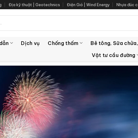
g
Địa kỹ thuật | Geotechnics
Điện Gió | Wind Energy
Nhựa đúc c
 dẫn
Dịch vụ
Chống thấm
Bê tông, Sữa chửa,
Vật tư cầu đường