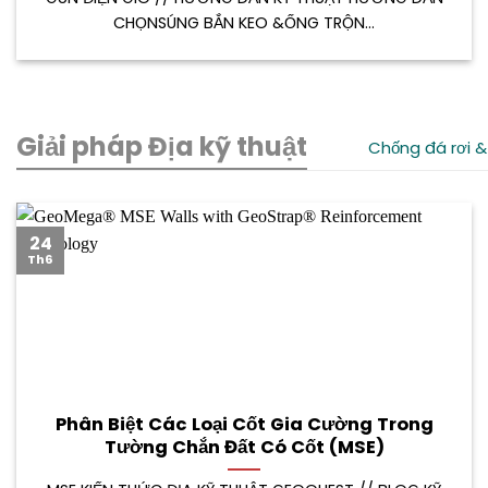
CHỌNSÚNG BẮN KEO &ỐNG TRỘN...
Giải pháp Địa kỹ thuật
Chống đá rơi &
24
Th6
Phân Biệt Các Loại Cốt Gia Cường Trong
Tường Chắn Đất Có Cốt (MSE)