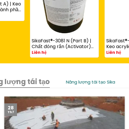
t A) | Keo
thành phần
ùng với
art B)
SikaFast®-3081 N (Part B) |
SikaFast®-
Chất đóng rắn (Activator)
Keo acryli
cho keo acrylic kết cấu
phần đóng
Liên hệ
Liên hệ
SikaFast® 3100 Series
chêm dùn
SikaFast®
 lượng tái tạo
Năng lượng tái tạo Sika
28
Th7