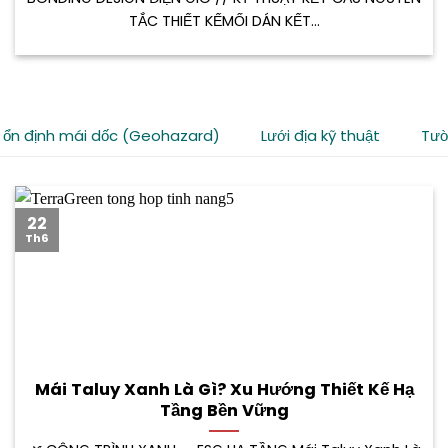
TẮC THIẾT KẾMỐI DÁN KẾT...
 ổn định mái dốc (Geohazard)
Lưới địa kỹ thuật
Tườ
22
Th6
Mái Taluy Xanh Là Gì? Xu Hướng Thiết Kế Hạ
Tầng Bền Vững