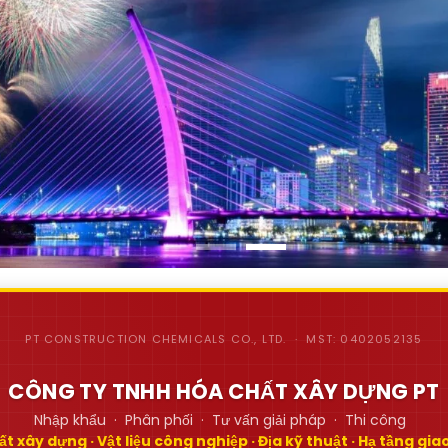
PT CONSTRUCTION CHEMICALS CO., LTD. · MST: 0402052135
CÔNG TY TNHH HÓA CHẤT XÂY DỰNG PT
Nhập khẩu · Phân phối · Tư vấn giải pháp · Thi công
t xây dựng · Vật liệu công nghiệp · Địa kỹ thuật · Hạ tầng gi