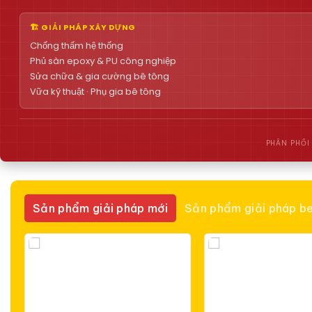
🏗 GIẢI PHÁP XÂY DỰNG
Chống thấm hệ thống
Phủ sàn epoxy & PU công nghiệp
Sửa chữa & gia cường bê tông
Vữa kỹ thuật · Phụ gia bê tông
PHÂN PHỐI
Sản phẩm giải pháp mới
Sản phẩm giải pháp be