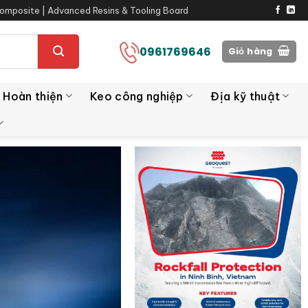
omposite | Advanced Resins & Tooling Board
0961769646
Giỏ hàng
 Hoàn thiện
Keo công nghiệp
Địa kỹ thuật