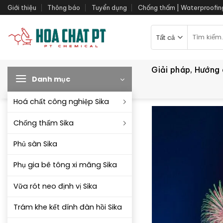
Bỏ
Giới thiệu
Thông báo
Tuyển dụng
Chống thấm | Waterproofin
qua
nội
Tìm
kiếm:
dung
Giải pháp, Hướng
Danh mục
Hoá chất công nghiệp Sika
Chống thấm Sika
Phủ sàn Sika
Phụ gia bê tông xi măng Sika
Vữa rót neo định vị Sika
Trám khe kết dính đàn hồi Sika