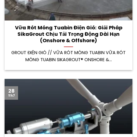
Vữa Rót Móng Tuabin Điện Gió: Giải Pháp
SikaGrout Chịu Tải Trọng Động Dài Hạn
(Onshore & Offshore)
GROUT ĐIỆN GIÓ // VỮA RÓT MÓNG TUABIN VỮA RÓT
MÓNG TUABIN SIKAGROUT® ONSHORE &...
28
Th7