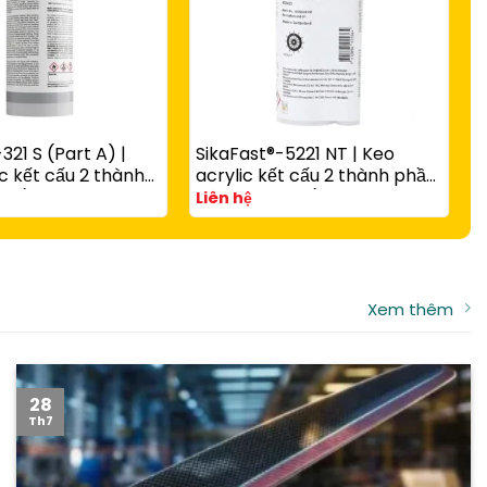
321 S (Part A) |
SikaFast®-5221 NT | Keo
S
c kết cấu 2 thành
acrylic kết cấu 2 thành phần
c
 rắn nhanh có hạt
A và B đóng rắn nhanh cho
v
Liên hệ
L
g với
composite, kim loại và nhựa
t
-3081 N Part B
kỹ thuật
Xem thêm
28
Th7