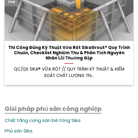
Th6
Thi Công Đúng Kỹ Thuật Vữa Rót SikaGrout® Quy Trình
Chuẩn, Checklist Nghiệm Thu & Phân Tích Nguyên
Nhân Lỗi Thường Gặp
QC/QS SIKA® VỮA RÓT // QUY TRÌNH KỸ THUẬT & KIỂM
SOÁT CHẤT LƯỢNG Thi...
Giải pháp phủ sàn công nghiệp
Chất tăng cứng sàn bê tông Sika
Phủ sàn Sika