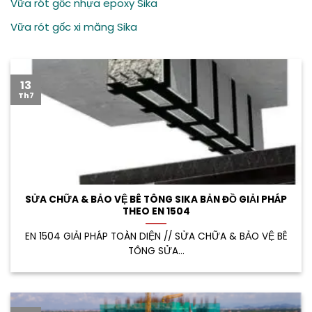
Vữa rót gốc nhựa epoxy Sika
Vữa rót gốc xi măng Sika
13
Th7
SỬA CHỮA & BẢO VỆ BÊ TÔNG SIKA BẢN ĐỒ GIẢI PHÁP
THEO EN 1504
EN 1504 GIẢI PHÁP TOÀN DIỆN // SỬA CHỮA & BẢO VỆ BÊ
TÔNG SỬA...