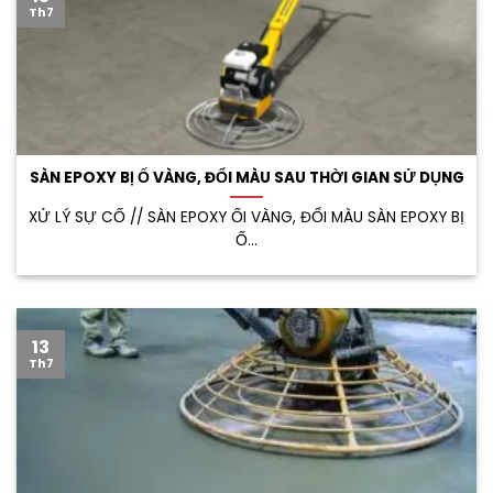
Th7
SÀN EPOXY BỊ Ố VÀNG, ĐỔI MÀU SAU THỜI GIAN SỬ DỤNG
XỬ LÝ SỰ CỐ // SÀN EPOXY ỐI VÀNG, ĐỔI MÀU SÀN EPOXY BỊ
Ố...
13
Th7