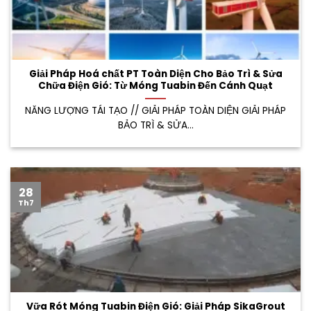
Giải Pháp Hoá chất PT Toàn Diện Cho Bảo Trì & Sửa
Chữa Điện Gió: Từ Móng Tuabin Đến Cánh Quạt
NĂNG LƯỢNG TÁI TẠO // GIẢI PHÁP TOÀN DIỆN GIẢI PHÁP
BẢO TRÌ & SỬA...
28
Th7
Vữa Rót Móng Tuabin Điện Gió: Giải Pháp SikaGrout