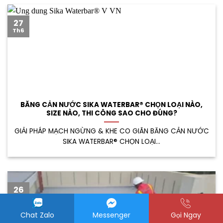
27
Th6
BĂNG CẢN NƯỚC SIKA WATERBAR® CHỌN LOẠI NÀO,
SIZE NÀO, THI CÔNG SAO CHO ĐÚNG?
GIẢI PHÁP MẠCH NGỪNG & KHE CO GIÃN BĂNG CẢN NƯỚC
SIKA WATERBAR® CHỌN LOẠI...
26
Th6
Chat Zalo
Messenger
Gọi Ngay