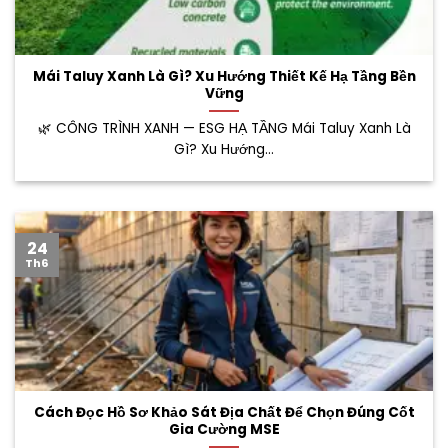
Mái Taluy Xanh Là Gì? Xu Hướng Thiết Kế Hạ Tầng Bền
Vững
🌿 CÔNG TRÌNH XANH — ESG HẠ TẦNG Mái Taluy Xanh Là
Gì? Xu Hướng...
24
Th6
Cách Đọc Hồ Sơ Khảo Sát Địa Chất Để Chọn Đúng Cốt
Gia Cường MSE