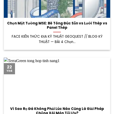
Chọn Mặt Tường MSE: Bê Tông Đúc Sẵn vs Lưới Thép vs
Panel Thép
FACE KIẾN THỨC ĐỊA KỸ THUẬT GEOQUEST // BLOG KỸ
THUẬT — BÀI 4 Chọn...
22
Th6
Vì Sao Rọ Đá Không Phải Lúc Nào Cũng Là Giải Pháp
Chống Xói Mòn Tối Ưu?