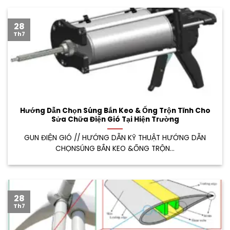
28
Th7
Hướng Dẫn Chọn Súng Bắn Keo & Ống Trộn Tĩnh Cho
Sửa Chữa Điện Gió Tại Hiện Trường
GUN ĐIỆN GIÓ // HƯỚNG DẪN KỸ THUẬT HƯỚNG DẪN
CHỌNSÚNG BẮN KEO &ỐNG TRỘN...
28
Th7