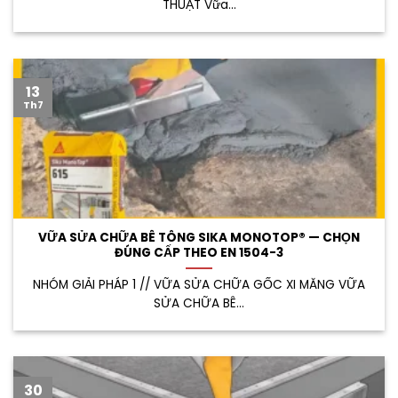
THUẬT Vữa...
13
Th7
VỮA SỬA CHỮA BÊ TÔNG SIKA MONOTOP® — CHỌN
ĐÚNG CẤP THEO EN 1504-3
NHÓM GIẢI PHÁP 1 // VỮA SỬA CHỮA GỐC XI MĂNG VỮA
SỬA CHỮA BÊ...
30