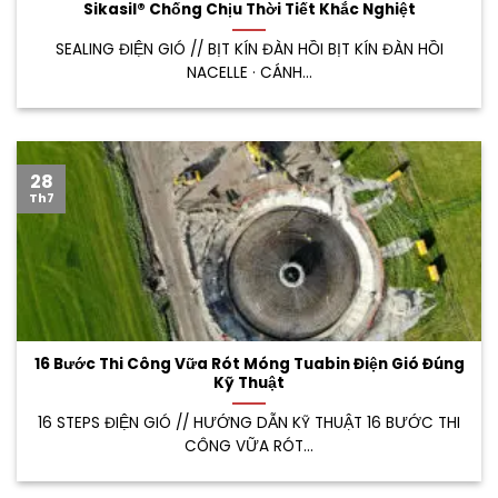
Sikasil® Chống Chịu Thời Tiết Khắc Nghiệt
SEALING ĐIỆN GIÓ // BỊT KÍN ĐÀN HỒI BỊT KÍN ĐÀN HỒI
NACELLE · CÁNH...
28
Th7
16 Bước Thi Công Vữa Rót Móng Tuabin Điện Gió Đúng
Kỹ Thuật
16 STEPS ĐIỆN GIÓ // HƯỚNG DẪN KỸ THUẬT 16 BƯỚC THI
CÔNG VỮA RÓT...