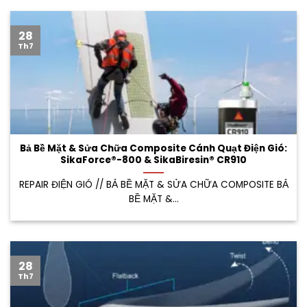
28
Th7
Bả Bề Mặt & Sửa Chữa Composite Cánh Quạt Điện Gió:
SikaForce®-800 & SikaBiresin® CR910
REPAIR ĐIỆN GIÓ // BẢ BỀ MẶT & SỬA CHỮA COMPOSITE BẢ
BỀ MẶT &...
28
Th7