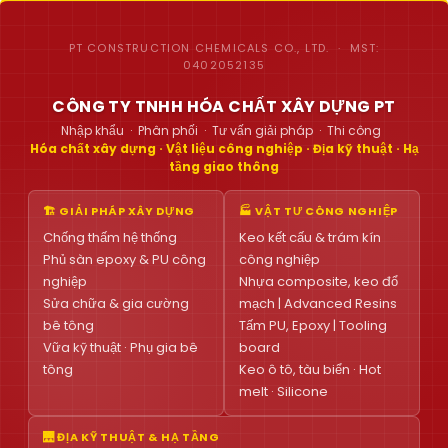
PT CONSTRUCTION CHEMICALS CO., LTD. · MST:
0402052135
CÔNG TY TNHH HÓA CHẤT XÂY DỰNG PT
Nhập khẩu · Phân phối · Tư vấn giải pháp · Thi công
Hóa chất xây dựng · Vật liệu công nghiệp · Địa kỹ thuật · Hạ
tầng giao thông
🏗 GIẢI PHÁP XÂY DỰNG
🏭 VẬT TƯ CÔNG NGHIỆP
Chống thấm hệ thống
Keo kết cấu & trám kín
Phủ sàn epoxy & PU công
công nghiệp
nghiệp
Nhựa composite, keo đổ
Sửa chữa & gia cường
mạch | Advanced Resins
bê tông
Tấm PU, Epoxy | Tooling
Vữa kỹ thuật · Phụ gia bê
board
tông
Keo ô tô, tàu biển · Hot
melt · Silicone
🌉 ĐỊA KỸ THUẬT & HẠ TẦNG