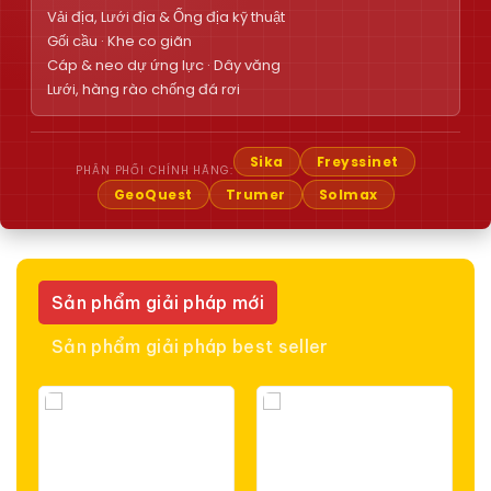
Vải địa, Lưới địa & Ống địa kỹ thuật
Gối cầu · Khe co giãn
Cáp & neo dự ứng lực · Dây văng
Lưới, hàng rào chống đá rơi
Sika
Freyssinet
PHÂN PHỐI CHÍNH HÃNG:
GeoQuest
Trumer
Solmax
Sản phẩm giải pháp mới
Sản phẩm giải pháp best seller