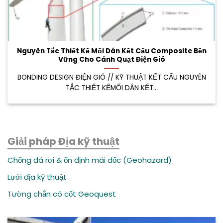
Nguyên Tắc Thiết Kế Mối Dán Kết Cấu Composite Bền
Vững Cho Cánh Quạt Điện Gió
BONDING DESIGN ĐIỆN GIÓ // KỸ THUẬT KẾT CẤU NGUYÊN
TẮC THIẾT KẾMỐI DÁN KẾT...
Giải pháp Địa kỹ thuật
Chống đá rơi & ổn định mái dốc (Geohazard)
Lưới địa kỹ thuật
Tường chắn có cốt Geoquest