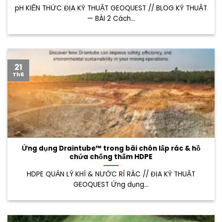
pH KIẾN THỨC ĐỊA KỸ THUẬT GEOQUEST // BLOG KỸ THUẬT
— BÀI 2 Cách...
21
Th6
Ứng dụng Draintube™ trong bãi chôn lấp rác & hồ
chứa chống thấm HDPE
HDPE QUẢN LÝ KHÍ & NƯỚC RỈ RÁC // ĐỊA KỸ THUẬT
GEOQUEST Ứng dụng...