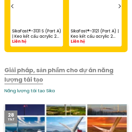
SikaFast®-3131 S (Part A)
SikaFast®-3121 (Part A) |
| Keo kết cấu acrylic 2
Keo kết cấu acrylic 2
Liên hệ
Liên hệ
thành phần đóng rắn
thành phần đóng rắn
nhanh dùng với
nhanh (dùng với
SikaFast®-3081 N (Part
SikaFast®-3081 N Part B)
B)
Giải pháp, sản phẩm cho dự án năng
lượng tái tạo
Năng lượng tái tạo Sika
28
Th7