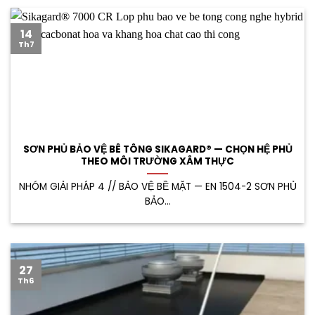
14
Th7
SƠN PHỦ BẢO VỆ BÊ TÔNG SIKAGARD® — CHỌN HỆ PHỦ
THEO MÔI TRƯỜNG XÂM THỰC
NHÓM GIẢI PHÁP 4 // BẢO VỆ BỀ MẶT — EN 1504-2 SƠN PHỦ
BẢO...
27
Th6