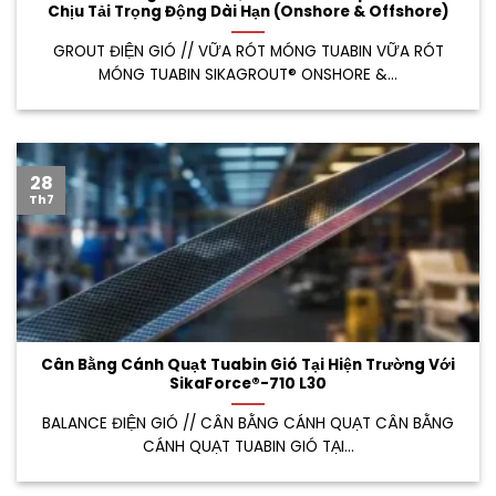
Chịu Tải Trọng Động Dài Hạn (Onshore & Offshore)
GROUT ĐIỆN GIÓ // VỮA RÓT MÓNG TUABIN VỮA RÓT
MÓNG TUABIN SIKAGROUT® ONSHORE &...
28
Th7
Cân Bằng Cánh Quạt Tuabin Gió Tại Hiện Trường Với
SikaForce®-710 L30
BALANCE ĐIỆN GIÓ // CÂN BẰNG CÁNH QUẠT CÂN BẰNG
CÁNH QUẠT TUABIN GIÓ TẠI...