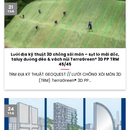
21
Th6
Lưới địa kỹ thuật 3D chống xói mòn – sạt lở mái dốc,
taluy đường đèo & vách núi TerraGreen® 3D PP TRM
45/45
TRM ĐỊA KỸ THUẬT GEOQUEST // LƯỚI CHỐNG XÓI MÒN 3D
(TRM) TerraGreen® 3D PP...
24
Th6