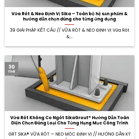
Vữa Rót & Neo Định Vị Sika – Toàn bộ hệ sản phẩm &
hướng dẫn chọn đúng cho từng ứng dụng
39 GIẢI PHÁP KẾT CẤU // VỮA RÓT & NEO ĐỊNH VỊ Vữa Rót
&...
30
Th6
Vữa Rót Không Co Ngót SikaGrout® Hướng Dẫn Toàn
Diện Chọn Đúng Loại Cho Từng Hạng Mục Công Trình
GRT SIKA® VỮA RÓT — NEO MÓC ĐỊNH VỊ // HƯỚNG DẪN KỸ