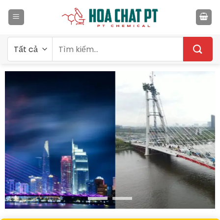
Bỏ
qua
nội
dung
Tìm
kiếm: