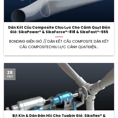
Dán Kết Cấu Composite Chịu Lực Cho Cánh Quạt Điện
Gió: SikaPower® & SikaForce®-818 & SikaFast®-555
BONDING ĐIỆN GIÓ // DÁN KẾT CẤU COMPOSITE DÁN KẾT
CẤU COMPOSITECHỊU LỰC CÁNH QUẠTĐIỆN...
28
Th7
Bịt Kín & Dán Đàn Hồi Cho Tuabin Gió: Sikaflex® &