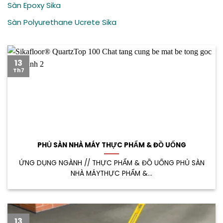
Sàn Epoxy Sika
Sàn Polyurethane Ucrete Sika
13
Th7
PHỦ SÀN NHÀ MÁY THỰC PHẨM & ĐỒ UỐNG
ỨNG DỤNG NGÀNH // THỰC PHẨM & ĐỒ UỐNG PHỦ SÀN
NHÀ MÁYTHỰC PHẨM &...
13