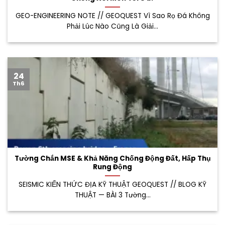
GEO-ENGINEERING NOTE // GEOQUEST Vì Sao Rọ Đá Không
Phải Lúc Nào Cũng Là Giải...
24
Th6
Tường Chắn MSE & Khả Năng Chống Động Đất, Hấp Thụ
Rung Động
SEISMIC KIẾN THỨC ĐỊA KỸ THUẬT GEOQUEST // BLOG KỸ
THUẬT — BÀI 3 Tường...