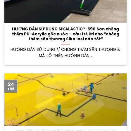
HƯỚNG DẪN SỬ DỤNG SIKALASTIC®-590 Sơn chống
thấm PU-Acrylic gốc nước – câu trả lời cho “chống
thấm sân thượng Sika loại nào tốt”
HƯỚNG DẪN SỬ DỤNG // CHỐNG THẤM SÂN THƯỢNG &
MÁI LỘ THIÊN HƯỚNG DẪN...
24
Th6