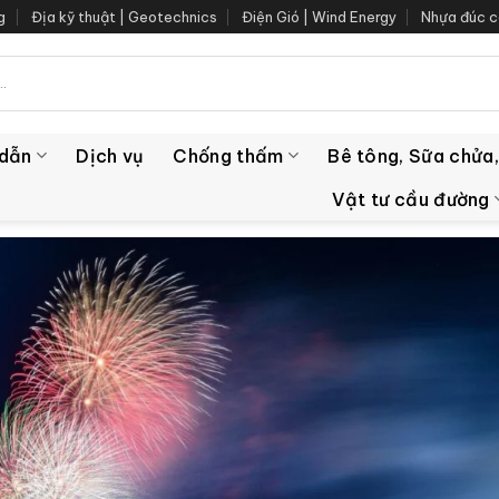
g
Địa kỹ thuật | Geotechnics
Điện Gió | Wind Energy
Nhựa đúc c
 dẫn
Dịch vụ
Chống thấm
Bê tông, Sữa chửa,
Vật tư cầu đường