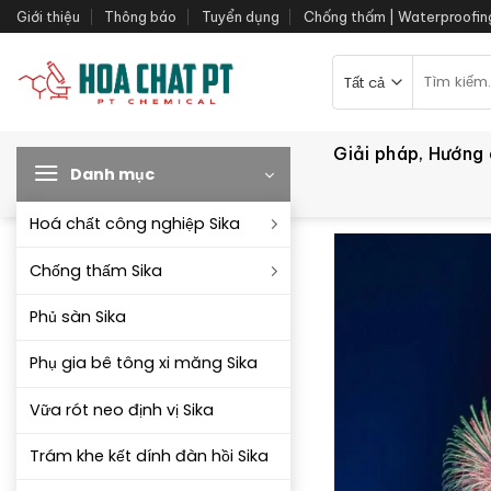
Bỏ
Giới thiệu
Thông báo
Tuyển dụng
Chống thấm | Waterproofin
qua
nội
Tìm
kiếm:
dung
Giải pháp, Hướng
Danh mục
Hoá chất công nghiệp Sika
Chống thấm Sika
Phủ sàn Sika
Phụ gia bê tông xi măng Sika
Vữa rót neo định vị Sika
Trám khe kết dính đàn hồi Sika