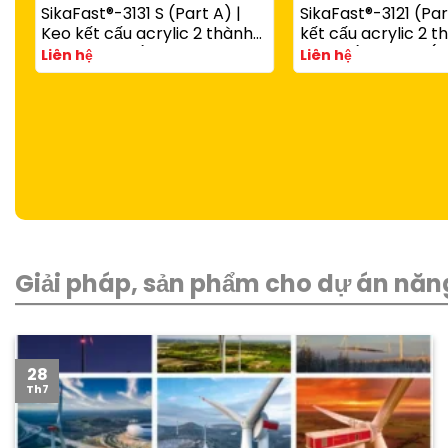
SikaFast®-3131 S (Part A) |
SikaFast®-3121 (Par
Keo kết cấu acrylic 2 thành
kết cấu acrylic 2 
phần đóng rắn nhanh dùng
đóng rắn nhanh (d
Liên hệ
Liên hệ
với SikaFast®-3081 N (Part B)
SikaFast®-3081 N P
Giải pháp, sản phẩm cho dự án năng
28
Th7