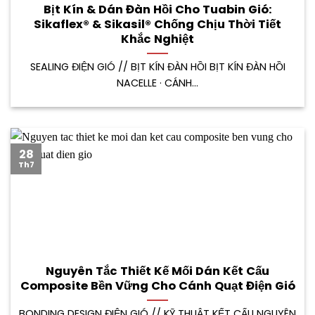
Bịt Kín & Dán Đàn Hồi Cho Tuabin Gió:
Sikaflex® & Sikasil® Chống Chịu Thời Tiết
Khắc Nghiệt
SEALING ĐIỆN GIÓ // BỊT KÍN ĐÀN HỒI BỊT KÍN ĐÀN HỒI
NACELLE · CÁNH...
28
Th7
Nguyên Tắc Thiết Kế Mối Dán Kết Cấu
Composite Bền Vững Cho Cánh Quạt Điện Gió
BONDING DESIGN ĐIỆN GIÓ // KỸ THUẬT KẾT CẤU NGUYÊN