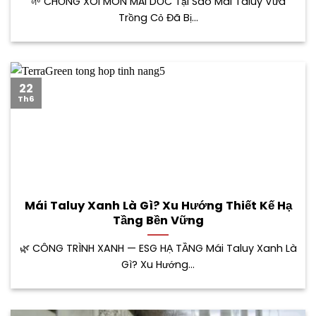
🌱 CHỐNG XÓI MÒN MÁI DỐC Tại Sao Mái Taluy Vừa
Trồng Cỏ Đã Bị...
22
Th6
Mái Taluy Xanh Là Gì? Xu Hướng Thiết Kế Hạ
Tầng Bền Vững
🌿 CÔNG TRÌNH XANH — ESG HẠ TẦNG Mái Taluy Xanh Là
Gì? Xu Hướng...