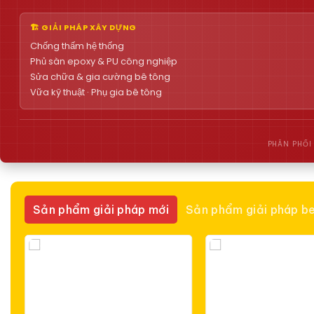
🏗 GIẢI PHÁP XÂY DỰNG
Chống thấm hệ thống
Phủ sàn epoxy & PU công nghiệp
Sửa chữa & gia cường bê tông
Vữa kỹ thuật · Phụ gia bê tông
PHÂN PHỐI
Sản phẩm giải pháp mới
Sản phẩm giải pháp be