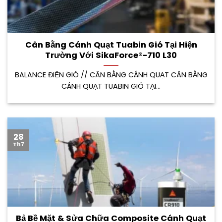
Cân Bằng Cánh Quạt Tuabin Gió Tại Hiện
Trường Với SikaForce®-710 L30
BALANCE ĐIỆN GIÓ // CÂN BẰNG CÁNH QUẠT CÂN BẰNG
CÁNH QUẠT TUABIN GIÓ TẠI...
28
Th7
Bả Bề Mặt & Sửa Chữa Composite Cánh Quạt