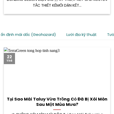
TẮC THIẾT KẾMỐI DÁN KẾT...
 ổn định mái dốc (Geohazard)
Lưới địa kỹ thuật
Tườ
22
Th6
Tại Sao Mái Taluy Vừa Trồng Cỏ Đã Bị Xói Mòn
Sau Một Mùa Mưa?