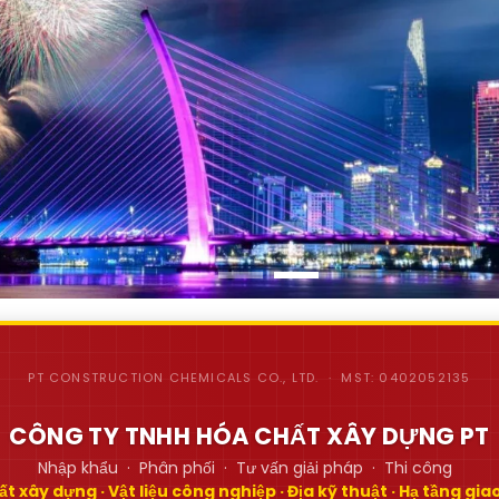
PT CONSTRUCTION CHEMICALS CO., LTD. · MST: 0402052135
CÔNG TY TNHH HÓA CHẤT XÂY DỰNG PT
Nhập khẩu · Phân phối · Tư vấn giải pháp · Thi công
t xây dựng · Vật liệu công nghiệp · Địa kỹ thuật · Hạ tầng gi