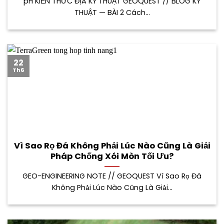
pH KIẾN THỨC ĐỊA KỸ THUẬT GEOQUEST // BLOG KỸ
THUẬT — BÀI 2 Cách...
22
Th6
Vì Sao Rọ Đá Không Phải Lúc Nào Cũng Là Giải
Pháp Chống Xói Mòn Tối Ưu?
GEO-ENGINEERING NOTE // GEOQUEST Vì Sao Rọ Đá
Không Phải Lúc Nào Cũng Là Giải...