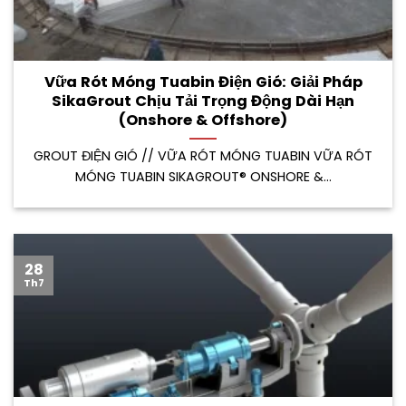
Vữa Rót Móng Tuabin Điện Gió: Giải Pháp
SikaGrout Chịu Tải Trọng Động Dài Hạn
(Onshore & Offshore)
GROUT ĐIỆN GIÓ // VỮA RÓT MÓNG TUABIN VỮA RÓT
MÓNG TUABIN SIKAGROUT® ONSHORE &...
28
Th7