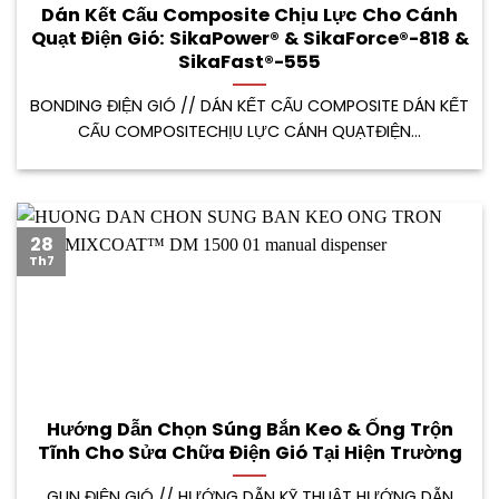
Dán Kết Cấu Composite Chịu Lực Cho Cánh
Quạt Điện Gió: SikaPower® & SikaForce®-818 &
SikaFast®-555
BONDING ĐIỆN GIÓ // DÁN KẾT CẤU COMPOSITE DÁN KẾT
CẤU COMPOSITECHỊU LỰC CÁNH QUẠTĐIỆN...
28
Th7
Hướng Dẫn Chọn Súng Bắn Keo & Ống Trộn
Tĩnh Cho Sửa Chữa Điện Gió Tại Hiện Trường
GUN ĐIỆN GIÓ // HƯỚNG DẪN KỸ THUẬT HƯỚNG DẪN