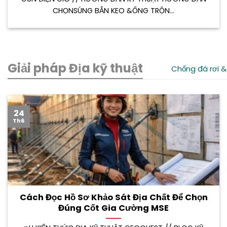
CHỌNSÚNG BẮN KEO &ỐNG TRỘN...
Giải pháp Địa kỹ thuật
Chống đá rơi &
24
Th6
Cách Đọc Hồ Sơ Khảo Sát Địa Chất Để Chọn
Đúng Cốt Gia Cường MSE