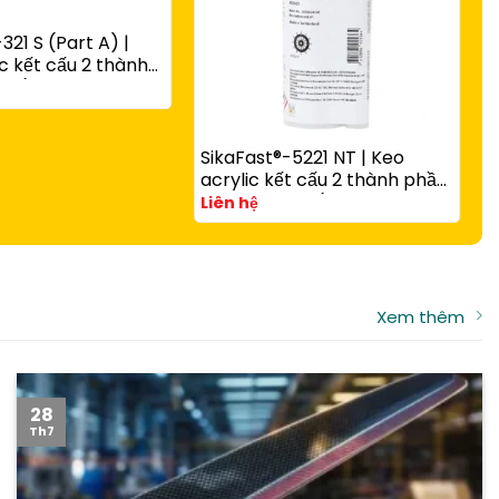
321 S (Part A) |
c kết cấu 2 thành
 rắn nhanh có hạt
g với
-3081 N Part B
SikaFast®-5221 NT | Keo
S
acrylic kết cấu 2 thành phần
c
A và B đóng rắn nhanh cho
v
Liên hệ
L
composite, kim loại và nhựa
t
kỹ thuật
Xem thêm
28
Th7