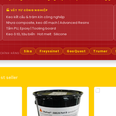
🏭 VẬT TƯ CÔNG NGHIỆP
Keo kết cấu & trám kín công nghiệp
Nhựa composite, keo đổ mạch | Advanced Resins
Tấm PU, Epoxy | Tooling board
Keo ô tô, tàu biển · Hot melt · Silicone
Sika
Freyssinet
GeoQuest
Trumer
 CHÍNH HÃNG:
st seller