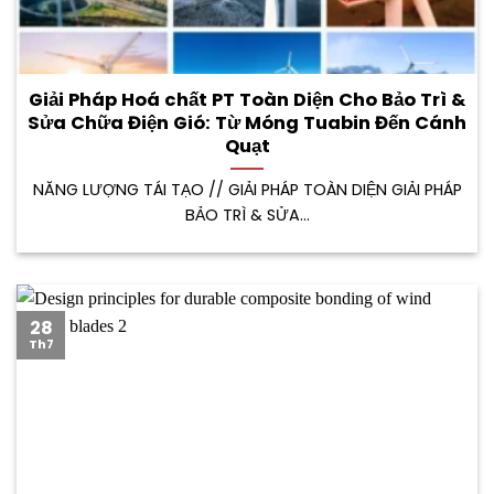
Giải Pháp Hoá chất PT Toàn Diện Cho Bảo Trì &
Sửa Chữa Điện Gió: Từ Móng Tuabin Đến Cánh
Quạt
NĂNG LƯỢNG TÁI TẠO // GIẢI PHÁP TOÀN DIỆN GIẢI PHÁP
BẢO TRÌ & SỬA...
28
Th7