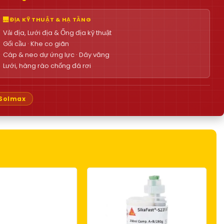
🌉 ĐỊA KỸ THUẬT & HẠ TẦNG
Vải địa, Lưới địa & Ống địa kỹ thuật
Gối cầu · Khe co giãn
Cáp & neo dự ứng lực · Dây văng
Lưới, hàng rào chống đá rơi
Solmax