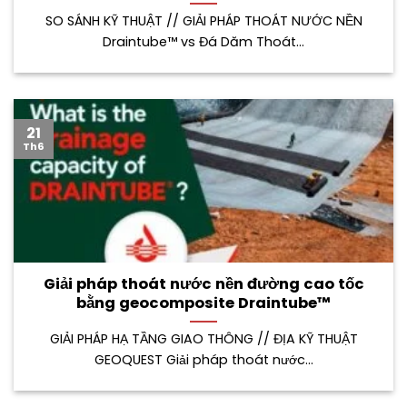
SO SÁNH KỸ THUẬT // GIẢI PHÁP THOÁT NƯỚC NỀN
Draintube™ vs Đá Dăm Thoát...
21
Th6
Giải pháp thoát nước nền đường cao tốc
bằng geocomposite Draintube™
GIẢI PHÁP HẠ TẦNG GIAO THÔNG // ĐỊA KỸ THUẬT
GEOQUEST Giải pháp thoát nước...