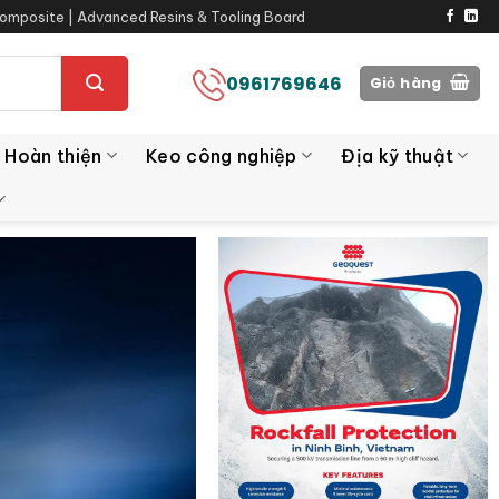
omposite | Advanced Resins & Tooling Board
0961769646
Giỏ hàng
 Hoàn thiện
Keo công nghiệp
Địa kỹ thuật