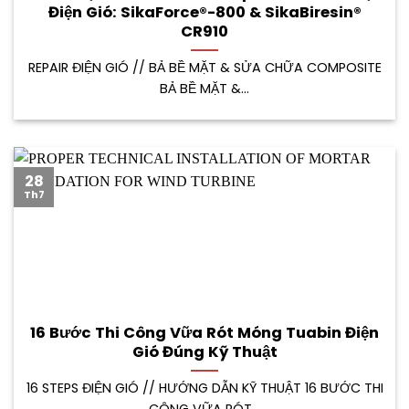
Điện Gió: SikaForce®-800 & SikaBiresin®
CR910
REPAIR ĐIỆN GIÓ // BẢ BỀ MẶT & SỬA CHỮA COMPOSITE
BẢ BỀ MẶT &...
28
Th7
16 Bước Thi Công Vữa Rót Móng Tuabin Điện
Gió Đúng Kỹ Thuật
16 STEPS ĐIỆN GIÓ // HƯỚNG DẪN KỸ THUẬT 16 BƯỚC THI
CÔNG VỮA RÓT...