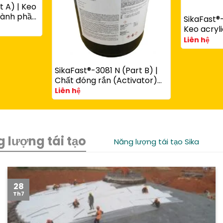
t A) | Keo
thành phần
SikaFast®-
ùng với
Keo acryli
art B)
phần đóng
Liên hệ
chêm dùn
SikaFast®
SikaFast®-3081 N (Part B) |
Chất đóng rắn (Activator)
cho keo acrylic kết cấu
Liên hệ
SikaFast® 3100 Series
 lượng tái tạo
Năng lượng tái tạo Sika
28
Th7