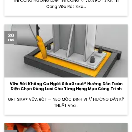
THI CÔNG HƯỚNG DẪN THI CÔNG // VỮA RÓT SIKA Thi
Công Vữa Rót Sika...
30
Th6
Vữa Rót Không Co Ngót SikaGrout® Hướng Dẫn Toàn
Diện Chọn Đúng Loại Cho Từng Hạng Mục Công Trình
GRT SIKA® VỮA RÓT — NEO MÓC ĐỊNH VỊ // HƯỚNG DẪN KỸ
THUẬT Vữa...