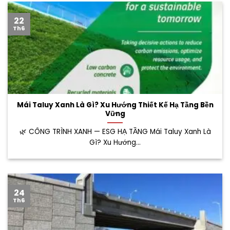
22
Th6
Mái Taluy Xanh Là Gì? Xu Hướng Thiết Kế Hạ Tầng Bền
Vững
🌿 CÔNG TRÌNH XANH — ESG HẠ TẦNG Mái Taluy Xanh Là
Gì? Xu Hướng...
24
Th6