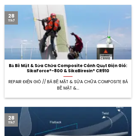
28
Th7
Bả Bề Mặt & Sửa Chữa Composite Cánh Quạt Điện Gió:
SikaForce®-800 & SikaBiresin® CR910
REPAIR ĐIỆN GIÓ // BẢ BỀ MẶT & SỬA CHỮA COMPOSITE BẢ
BỀ MẶT &...
28
Th7