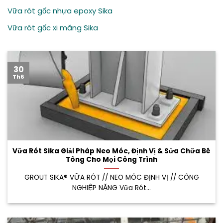
Vữa rót gốc nhựa epoxy Sika
Vữa rót gốc xi măng Sika
30
Th6
Vữa Rót Sika Giải Pháp Neo Móc, Định Vị & Sửa Chữa Bê
Tông Cho Mọi Công Trình
GROUT SIKA® VỮA RÓT // NEO MÓC ĐỊNH VỊ // CÔNG
NGHIỆP NẶNG Vữa Rót...