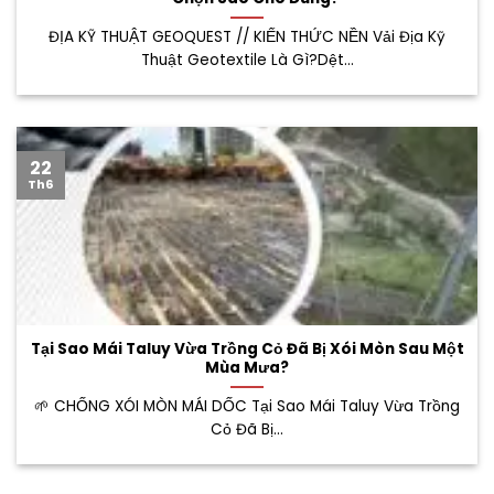
ĐỊA KỸ THUẬT GEOQUEST // KIẾN THỨC NỀN Vải Địa Kỹ
Thuật Geotextile Là Gì?Dệt...
22
Th6
Tại Sao Mái Taluy Vừa Trồng Cỏ Đã Bị Xói Mòn Sau Một
Mùa Mưa?
🌱 CHỐNG XÓI MÒN MÁI DỐC Tại Sao Mái Taluy Vừa Trồng
Cỏ Đã Bị...