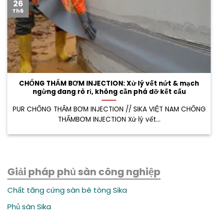
26
Th6
CHỐNG THẤM BƠM INJECTION: Xử lý vết nứt & mạch
ngừng đang rò rỉ, không cần phá dỡ kết cấu
PUR CHỐNG THẤM BƠM INJECTION // SIKA VIỆT NAM CHỐNG
THẤMBƠM INJECTION Xử lý vết...
Giải pháp phủ sàn công nghiệp
Chất tăng cứng sàn bê tông Sika
Phủ sàn Sika