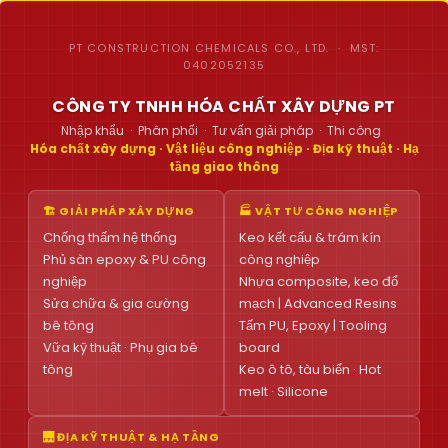
PT CONSTRUCTION CHEMICALS CO., LTD. · MST:
0402052135
CÔNG TY TNHH HÓA CHẤT XÂY DỰNG PT
Nhập khẩu · Phân phối · Tư vấn giải pháp · Thi công
Hóa chất xây dựng · Vật liệu công nghiệp · Địa kỹ thuật · Hạ
tầng giao thông
🏗 GIẢI PHÁP XÂY DỰNG
🏭 VẬT TƯ CÔNG NGHIỆP
Chống thấm hệ thống
Keo kết cấu & trám kín
Phủ sàn epoxy & PU công
công nghiệp
nghiệp
Nhựa composite, keo đổ
Sửa chữa & gia cường
mạch | Advanced Resins
bê tông
Tấm PU, Epoxy | Tooling
Vữa kỹ thuật · Phụ gia bê
board
tông
Keo ô tô, tàu biển · Hot
melt · Silicone
🌉 ĐỊA KỸ THUẬT & HẠ TẦNG