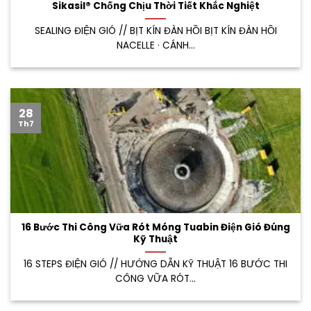
Sikasil® Chống Chịu Thời Tiết Khắc Nghiệt
SEALING ĐIỆN GIÓ // BỊT KÍN ĐÀN HỒI BỊT KÍN ĐÀN HỒI
NACELLE · CÁNH...
28
Th7
16 Bước Thi Công Vữa Rót Móng Tuabin Điện Gió Đúng
Kỹ Thuật
16 STEPS ĐIỆN GIÓ // HƯỚNG DẪN KỸ THUẬT 16 BƯỚC THI
CÔNG VỮA RÓT...