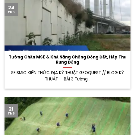
24
Th6
Tường Chắn MSE & Khả Năng Chống Động Đất, Hấp Thụ
Rung Động
SEISMIC KIẾN THỨC ĐỊA KỸ THUẬT GEOQUEST // BLOG KỸ
THUẬT — BÀI 3 Tường...
21
Th6