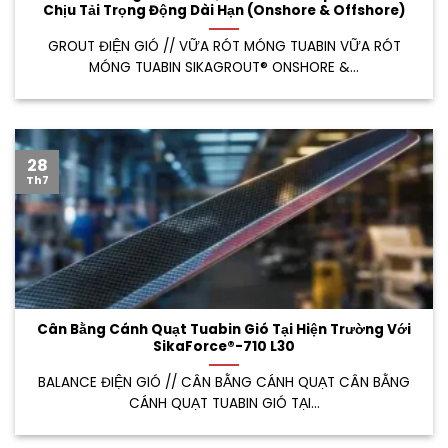
Chịu Tải Trọng Động Dài Hạn (Onshore & Offshore)
GROUT ĐIỆN GIÓ // VỮA RÓT MÓNG TUABIN VỮA RÓT
MÓNG TUABIN SIKAGROUT® ONSHORE &...
28
Th7
Cân Bằng Cánh Quạt Tuabin Gió Tại Hiện Trường Với
SikaForce®-710 L30
BALANCE ĐIỆN GIÓ // CÂN BẰNG CÁNH QUẠT CÂN BẰNG
CÁNH QUẠT TUABIN GIÓ TẠI...