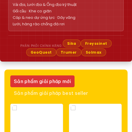
Vải địa, Lưới địa & Ống địa kỹ thuật
Gối cầu · Khe co giãn
Cáp & neo dự ứng lực · Dây văng
Lưới, hàng rào chống đá rơi
Sika
Freyssinet
PHÂN PHỐI CHÍNH HÃNG:
GeoQuest
Trumer
Solmax
Sản phẩm giải pháp mới
Sản phẩm giải pháp best seller