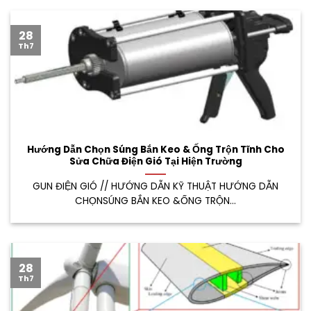
28
Th7
Hướng Dẫn Chọn Súng Bắn Keo & Ống Trộn Tĩnh Cho
Sửa Chữa Điện Gió Tại Hiện Trường
GUN ĐIỆN GIÓ // HƯỚNG DẪN KỸ THUẬT HƯỚNG DẪN
CHỌNSÚNG BẮN KEO &ỐNG TRỘN...
28
Th7