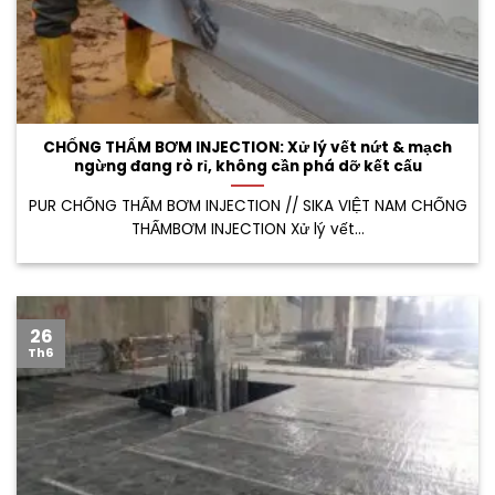
CHỐNG THẤM BƠM INJECTION: Xử lý vết nứt & mạch
ngừng đang rò rỉ, không cần phá dỡ kết cấu
PUR CHỐNG THẤM BƠM INJECTION // SIKA VIỆT NAM CHỐNG
THẤMBƠM INJECTION Xử lý vết...
26
Th6