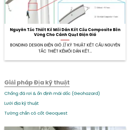
Nguyên Tắc Thiết Kế Mối Dán Kết Cấu Composite Bền
Vững Cho Cánh Quạt Điện Gió
BONDING DESIGN ĐIỆN GIÓ // KỸ THUẬT KẾT CẤU NGUYÊN
TẮC THIẾT KẾMỐI DÁN KẾT...
Giải pháp Địa kỹ thuật
Chống đá rơi & ổn định mái dốc (Geohazard)
Lưới địa kỹ thuật
Tường chắn có cốt Geoquest