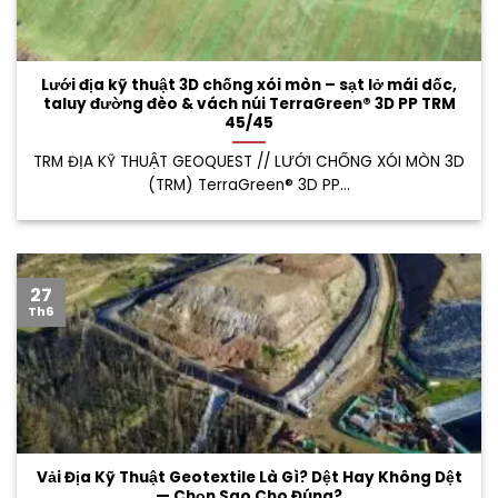
Lưới địa kỹ thuật 3D chống xói mòn – sạt lở mái dốc,
taluy đường đèo & vách núi TerraGreen® 3D PP TRM
45/45
TRM ĐỊA KỸ THUẬT GEOQUEST // LƯỚI CHỐNG XÓI MÒN 3D
(TRM) TerraGreen® 3D PP...
27
Th6
Vải Địa Kỹ Thuật Geotextile Là Gì? Dệt Hay Không Dệt
— Chọn Sao Cho Đúng?