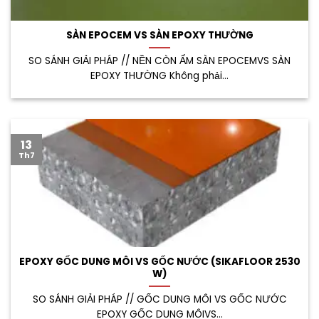
SÀN EPOCEM VS SÀN EPOXY THƯỜNG
SO SÁNH GIẢI PHÁP // NỀN CÒN ẨM SÀN EPOCEMVS SÀN
EPOXY THƯỜNG Không phải...
13
Th7
EPOXY GỐC DUNG MÔI VS GỐC NƯỚC (SIKAFLOOR 2530
W)
SO SÁNH GIẢI PHÁP // GỐC DUNG MÔI VS GỐC NƯỚC
EPOXY GỐC DUNG MÔIVS...