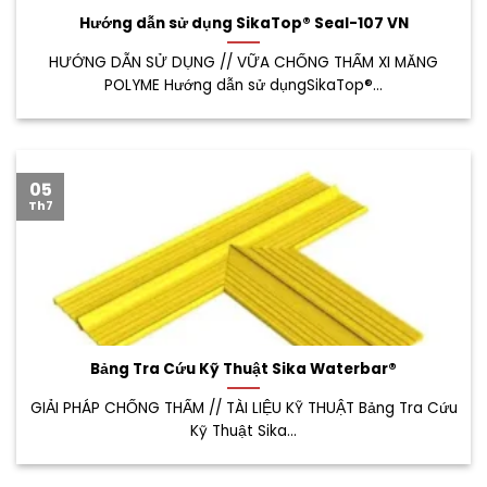
Hướng dẫn sử dụng SikaTop® Seal-107 VN
HƯỚNG DẪN SỬ DỤNG // VỮA CHỐNG THẤM XI MĂNG
POLYME Hướng dẫn sử dụngSikaTop®...
05
Th7
Bảng Tra Cứu Kỹ Thuật Sika Waterbar®
GIẢI PHÁP CHỐNG THẤM // TÀI LIỆU KỸ THUẬT Bảng Tra Cứu
Kỹ Thuật Sika...