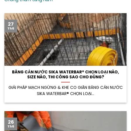
27
Th6
BĂNG CẢN NƯỚC SIKA WATERBAR® CHỌN LOẠI NÀO,
SIZE NÀO, THI CÔNG SAO CHO ĐÚNG?
GIẢI PHÁP MẠCH NGỪNG & KHE CO GIÃN BĂNG CẢN NƯỚC
SIKA WATERBAR® CHỌN LOẠI...
26
Th6