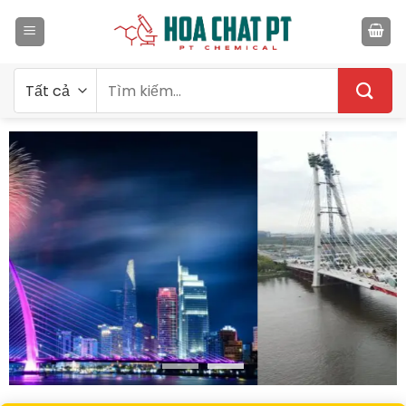
Bỏ
qua
nội
dung
Tìm
kiếm: