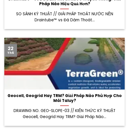
Pháp Nào Hiệu Quả Hơn?
SO SÁNH KỸ THUẬT // GIẢI PHÁP THOÁT NƯỚC NỀN
Draintube™ vs Đá Dăm Thoát...
22
Th6
Geocell, Geogrid Hay TRM? Giải Pháp Nào Phù Hợp Cho
Mái Taluy?
DRAWING NO. GEO-SLOPE-03 // KIẾN THỨC KỸ THUẬT
Geocell, Geogrid Hay TRM? Giải Pháp Nào...