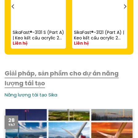
SikaFast®-3131 S (Part A)
SikaFast®-3121 (Part A) |
| Keo kết cấu acrylic 2
Keo kết cấu acrylic 2
Liên hệ
Liên hệ
thành phần đóng rắn
thành phần đóng rắn
nhanh dùng với
nhanh (dùng với
SikaFast®-3081 N (Part
SikaFast®-3081 N Part B)
B)
Giải pháp, sản phẩm cho dự án năng
lượng tái tạo
Năng lượng tái tạo Sika
28
Th7