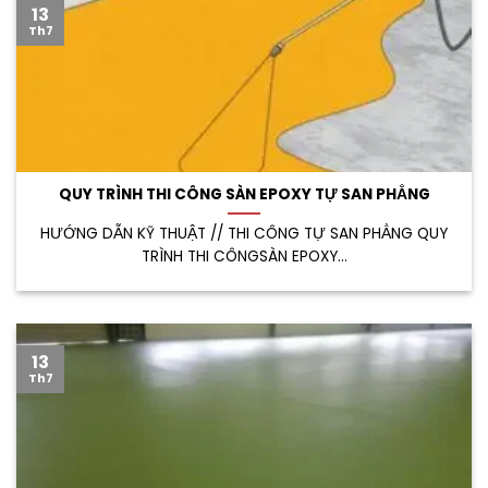
13
Th7
QUY TRÌNH THI CÔNG SÀN EPOXY TỰ SAN PHẲNG
HƯỚNG DẪN KỸ THUẬT // THI CÔNG TỰ SAN PHẲNG QUY
TRÌNH THI CÔNGSÀN EPOXY...
13
Th7