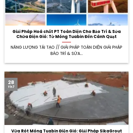
Giải Pháp Hoá chất PT Toàn Diện Cho Bảo Trì & Sửa
Chữa Điện Gió: Từ Móng Tuabin Đến Cánh Quạt
NĂNG LƯỢNG TÁI TẠO // GIẢI PHÁP TOÀN DIỆN GIẢI PHÁP
BẢO TRÌ & SỬA...
28
Th7
Vữa Rót Móng Tuabin Điện Gió: Giải Pháp SikaGrout