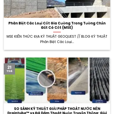
Phân Biệt Các Loại Cốt Gia Cường Trong Tường Chắn
Đất Có Cốt (MSE)
MSE KIẾN THỨC ĐỊA KỸ THUẬT GEOQUEST // BLOG KỸ THUẬT
Phân Biệt Các Loại...
21
Th6
SO SÁNH KỸ THUẬT GIẢI PHÁP THOÁT NƯỚC NỀN
Draintube™ vs Đá Dăm Thoát Nước Truyền Thống: Giải