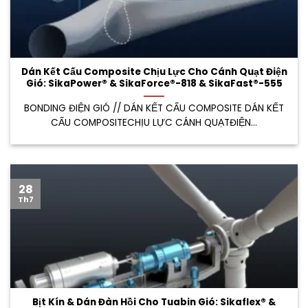
Dán Kết Cấu Composite Chịu Lực Cho Cánh Quạt Điện
Gió: SikaPower® & SikaForce®-818 & SikaFast®-555
BONDING ĐIỆN GIÓ // DÁN KẾT CẤU COMPOSITE DÁN KẾT
CẤU COMPOSITECHỊU LỰC CÁNH QUẠTĐIỆN...
28
Th7
Bịt Kín & Dán Đàn Hồi Cho Tuabin Gió: Sikaflex® &