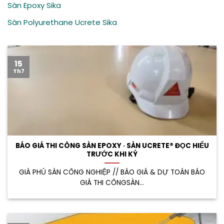
Sàn Epoxy Sika
Sàn Polyurethane Ucrete Sika
15
Th7
BÁO GIÁ THI CÔNG SÀN EPOXY · SÀN UCRETE® ĐỌC HIỂU
TRƯỚC KHI KÝ
GIÁ PHỦ SÀN CÔNG NGHIỆP // BÁO GIÁ & DỰ TOÁN BÁO
GIÁ THI CÔNGSÀN...