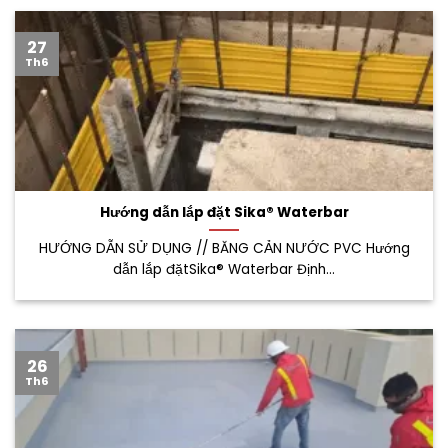
27
Th6
Hướng dẫn lắp đặt Sika® Waterbar
HƯỚNG DẪN SỬ DỤNG // BĂNG CẢN NƯỚC PVC Hướng
dẫn lắp đặtSika® Waterbar Định...
26
Th6