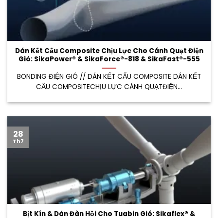
Dán Kết Cấu Composite Chịu Lực Cho Cánh Quạt Điện
Gió: SikaPower® & SikaForce®-818 & SikaFast®-555
BONDING ĐIỆN GIÓ // DÁN KẾT CẤU COMPOSITE DÁN KẾT
CẤU COMPOSITECHỊU LỰC CÁNH QUẠTĐIỆN...
28
Th7
Bịt Kín & Dán Đàn Hồi Cho Tuabin Gió: Sikaflex® &