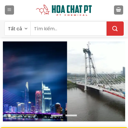
Bỏ
qua
nội
dung
Tìm
kiếm: