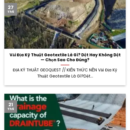
27
Th6
Vải Địa Kỹ Thuật Geotextile Là Gì? Dệt Hay Không Dệt
— Chọn Sao Cho Đúng?
ĐỊA KỸ THUẬT GEOQUEST // KIẾN THỨC NỀN Vải Địa Kỹ
Thuật Geotextile Là Gì?Dệt...
21
Th6