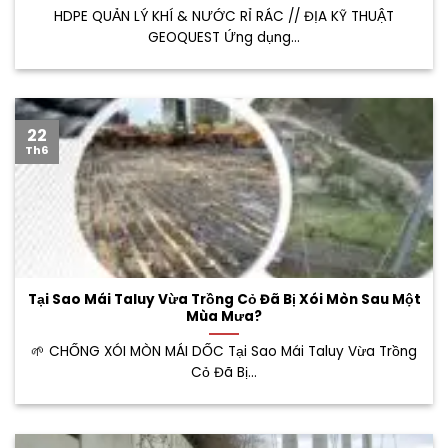
HDPE QUẢN LÝ KHÍ & NƯỚC RỈ RÁC // ĐỊA KỸ THUẬT
GEOQUEST Ứng dụng...
22
Th6
Tại Sao Mái Taluy Vừa Trồng Cỏ Đã Bị Xói Mòn Sau Một
Mùa Mưa?
🌱 CHỐNG XÓI MÒN MÁI DỐC Tại Sao Mái Taluy Vừa Trồng
Cỏ Đã Bị...