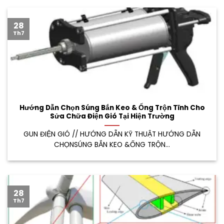
28
Th7
Hướng Dẫn Chọn Súng Bắn Keo & Ống Trộn Tĩnh Cho
Sửa Chữa Điện Gió Tại Hiện Trường
GUN ĐIỆN GIÓ // HƯỚNG DẪN KỸ THUẬT HƯỚNG DẪN
CHỌNSÚNG BẮN KEO &ỐNG TRỘN...
28
Th7