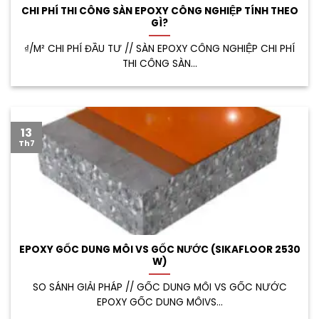
CHI PHÍ THI CÔNG SÀN EPOXY CÔNG NGHIỆP TÍNH THEO
GÌ?
₫/M² CHI PHÍ ĐẦU TƯ // SÀN EPOXY CÔNG NGHIỆP CHI PHÍ
THI CÔNG SÀN...
13
Th7
EPOXY GỐC DUNG MÔI VS GỐC NƯỚC (SIKAFLOOR 2530
W)
SO SÁNH GIẢI PHÁP // GỐC DUNG MÔI VS GỐC NƯỚC
EPOXY GỐC DUNG MÔIVS...