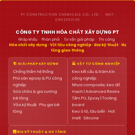
PT CONSTRUCTION CHEMICALS CO., LTD. · MST:
0402052135
CÔNG TY TNHH HÓA CHẤT XÂY DỰNG PT
Nhập khẩu · Phân phối · Tư vấn giải pháp · Thi công
Hóa chất xây dựng · Vật liệu công nghiệp · Địa kỹ thuật · Hạ
tầng giao thông
🏗 GIẢI PHÁP XÂY DỰNG
🏭 VẬT TƯ CÔNG NGHIỆP
Chống thấm hệ thống
Keo kết cấu & trám kín
Phủ sàn epoxy & PU công
công nghiệp
nghiệp
Nhựa composite, keo đổ
Sửa chữa & gia cường
mạch | Advanced Resins
bê tông
Tấm PU, Epoxy | Tooling
Vữa kỹ thuật · Phụ gia bê
board
tông
Keo ô tô, tàu biển · Hot
melt · Silicone
🌉 ĐỊA KỸ THUẬT & HẠ TẦNG