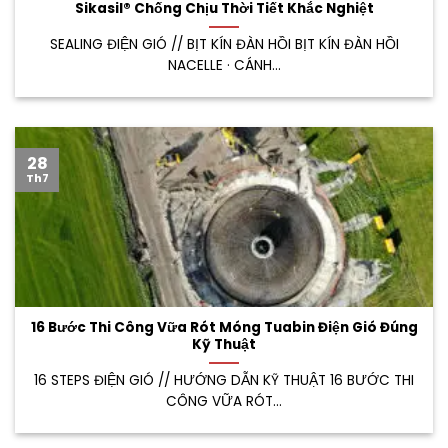
Sikasil® Chống Chịu Thời Tiết Khắc Nghiệt
SEALING ĐIỆN GIÓ // BỊT KÍN ĐÀN HỒI BỊT KÍN ĐÀN HỒI
NACELLE · CÁNH...
28
Th7
16 Bước Thi Công Vữa Rót Móng Tuabin Điện Gió Đúng
Kỹ Thuật
16 STEPS ĐIỆN GIÓ // HƯỚNG DẪN KỸ THUẬT 16 BƯỚC THI
CÔNG VỮA RÓT...