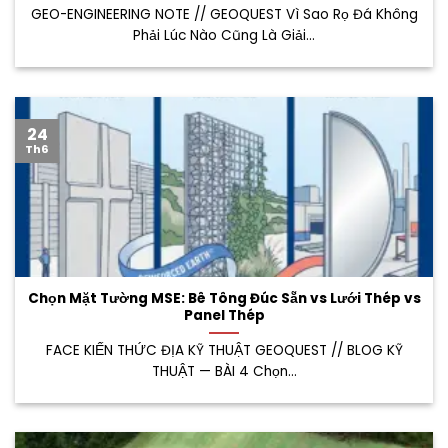
GEO-ENGINEERING NOTE // GEOQUEST Vì Sao Rọ Đá Không
Phải Lúc Nào Cũng Là Giải...
24
Th6
Chọn Mặt Tường MSE: Bê Tông Đúc Sẵn vs Lưới Thép vs
Panel Thép
FACE KIẾN THỨC ĐỊA KỸ THUẬT GEOQUEST // BLOG KỸ
THUẬT — BÀI 4 Chọn...