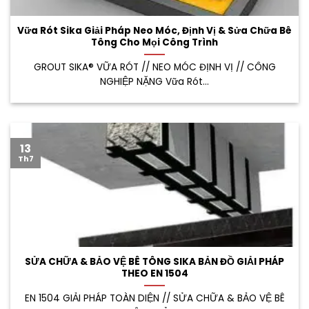
Vữa Rót Sika Giải Pháp Neo Móc, Định Vị & Sửa Chữa Bê
Tông Cho Mọi Công Trình
GROUT SIKA® VỮA RÓT // NEO MÓC ĐỊNH VỊ // CÔNG
NGHIỆP NẶNG Vữa Rót...
13
Th7
SỬA CHỮA & BẢO VỆ BÊ TÔNG SIKA BẢN ĐỒ GIẢI PHÁP
THEO EN 1504
EN 1504 GIẢI PHÁP TOÀN DIỆN // SỬA CHỮA & BẢO VỆ BÊ