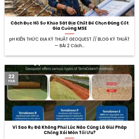
Cách Đọc Hồ Sơ Khảo Sát Địa Chất Để Chọn Đúng Cốt
Gia Cường MSE
pH KIẾN THỨC ĐỊA KỸ THUẬT GEOQUEST // BLOG KỸ THUẬT
— BÀI 2 Cách...
22
Th6
Vì Sao Rọ Đá Không Phải Lúc Nào Cũng Là Giải Pháp
Chống Xói Mòn Tối Ưu?