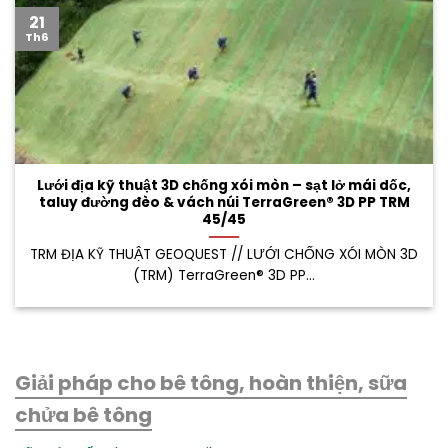
21
Th6
Lưới địa kỹ thuật 3D chống xói mòn – sạt lở mái dốc,
taluy đường đèo & vách núi TerraGreen® 3D PP TRM
45/45
TRM ĐỊA KỸ THUẬT GEOQUEST // LƯỚI CHỐNG XÓI MÒN 3D
(TRM) TerraGreen® 3D PP...
Giải pháp cho bê tông, hoàn thiện, sữa
chửa bê tông