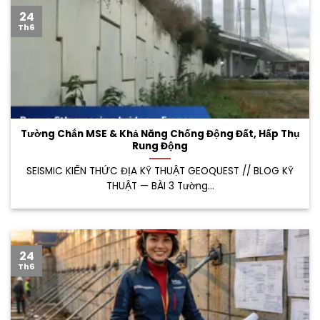
24
Th6
Tường Chắn MSE & Khả Năng Chống Động Đất, Hấp Thụ
Rung Động
SEISMIC KIẾN THỨC ĐỊA KỸ THUẬT GEOQUEST // BLOG KỸ
THUẬT — BÀI 3 Tường...
24
Th6