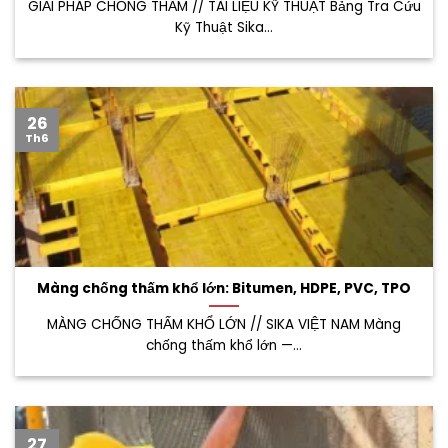
GIẢI PHÁP CHỐNG THẤM // TÀI LIỆU KỸ THUẬT Bảng Tra Cứu
Kỹ Thuật Sika...
26
Th6
Màng chống thấm khổ lớn: Bitumen, HDPE, PVC, TPO
MÀNG CHỐNG THẤM KHỔ LỚN // SIKA VIỆT NAM Màng
chống thấm khổ lớn —...
27