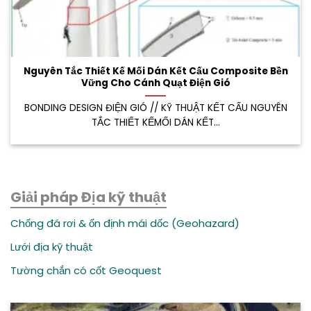
Nguyên Tắc Thiết Kế Mối Dán Kết Cấu Composite Bền
Vững Cho Cánh Quạt Điện Gió
BONDING DESIGN ĐIỆN GIÓ // KỸ THUẬT KẾT CẤU NGUYÊN
TẮC THIẾT KẾMỐI DÁN KẾT...
Giải pháp Địa kỹ thuật
Chống đá rơi & ổn định mái dốc (Geohazard)
Lưới địa kỹ thuật
Tường chắn có cốt Geoquest