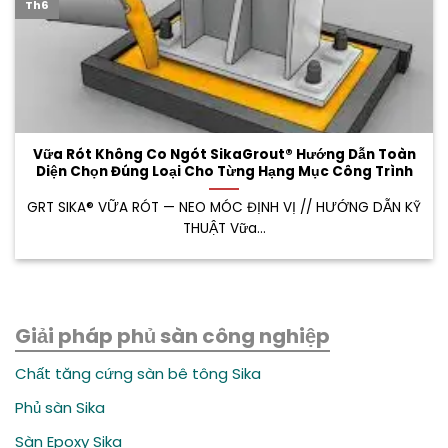
Th6
Vữa Rót Không Co Ngót SikaGrout® Hướng Dẫn Toàn
Diện Chọn Đúng Loại Cho Từng Hạng Mục Công Trình
GRT SIKA® VỮA RÓT — NEO MÓC ĐỊNH VỊ // HƯỚNG DẪN KỸ
THUẬT Vữa...
Giải pháp phủ sàn công nghiệp
Chất tăng cứng sàn bê tông Sika
Phủ sàn Sika
Sàn Epoxy Sika