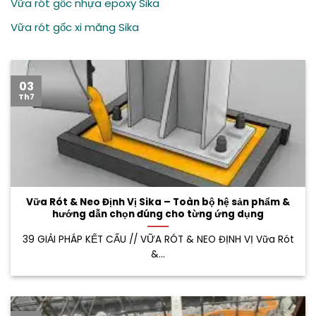
Vữa rót gốc nhựa epoxy Sika
Vữa rót gốc xi măng Sika
03
Th7
Vữa Rót & Neo Định Vị Sika – Toàn bộ hệ sản phẩm &
hướng dẫn chọn đúng cho từng ứng dụng
39 GIẢI PHÁP KẾT CẤU // VỮA RÓT & NEO ĐỊNH VỊ Vữa Rót
&...