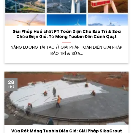
Giải Pháp Hoá chất PT Toàn Diện Cho Bảo Trì & Sửa
Chữa Điện Gió: Từ Móng Tuabin Đến Cánh Quạt
NĂNG LƯỢNG TÁI TẠO // GIẢI PHÁP TOÀN DIỆN GIẢI PHÁP
BẢO TRÌ & SỬA...
28
Th7
Vữa Rót Móng Tuabin Điện Gió: Giải Pháp SikaGrout