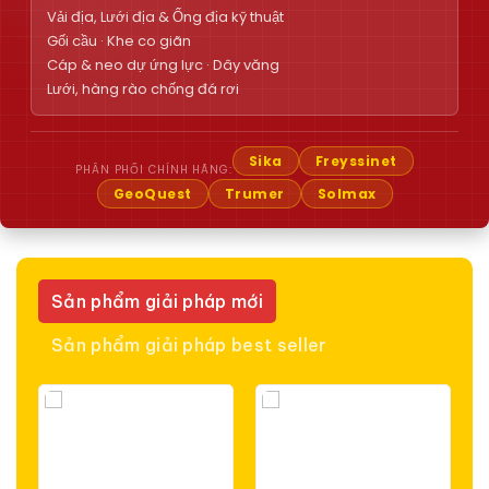
Vải địa, Lưới địa & Ống địa kỹ thuật
Gối cầu · Khe co giãn
Cáp & neo dự ứng lực · Dây văng
Lưới, hàng rào chống đá rơi
Sika
Freyssinet
PHÂN PHỐI CHÍNH HÃNG:
GeoQuest
Trumer
Solmax
Sản phẩm giải pháp mới
Sản phẩm giải pháp best seller