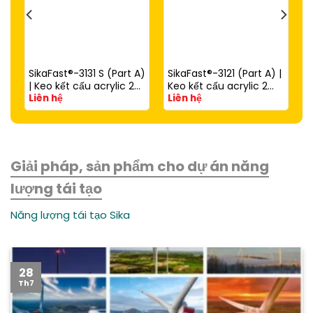
SikaFast®-3131 S (Part A)
SikaFast®-3121 (Part A) |
| Keo kết cấu acrylic 2
Keo kết cấu acrylic 2
Liên hệ
Liên hệ
thành phần đóng rắn
thành phần đóng rắn
nhanh dùng với
nhanh (dùng với
SikaFast®-3081 N (Part
SikaFast®-3081 N Part B)
B)
Giải pháp, sản phẩm cho dự án năng
lượng tái tạo
Năng lượng tái tạo Sika
28
Th7