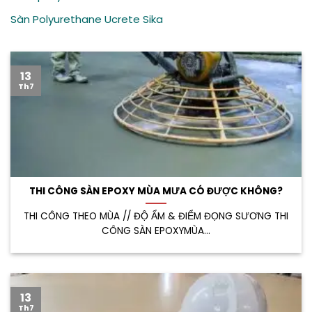
Sàn Polyurethane Ucrete Sika
13
Th7
THI CÔNG SÀN EPOXY MÙA MƯA CÓ ĐƯỢC KHÔNG?
THI CÔNG THEO MÙA // ĐỘ ẨM & ĐIỂM ĐỌNG SƯƠNG THI
CÔNG SÀN EPOXYMÙA...
13
Th7