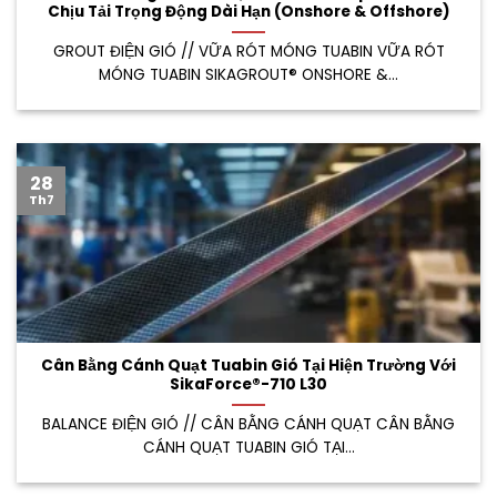
Chịu Tải Trọng Động Dài Hạn (Onshore & Offshore)
GROUT ĐIỆN GIÓ // VỮA RÓT MÓNG TUABIN VỮA RÓT
MÓNG TUABIN SIKAGROUT® ONSHORE &...
28
Th7
Cân Bằng Cánh Quạt Tuabin Gió Tại Hiện Trường Với
SikaForce®-710 L30
BALANCE ĐIỆN GIÓ // CÂN BẰNG CÁNH QUẠT CÂN BẰNG
CÁNH QUẠT TUABIN GIÓ TẠI...