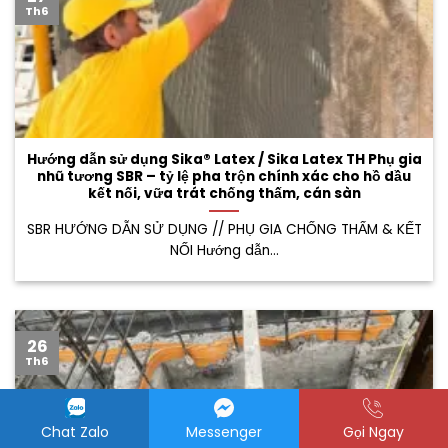
Th6
Hướng dẫn sử dụng Sika® Latex / Sika Latex TH Phụ gia
nhũ tương SBR – tỷ lệ pha trộn chính xác cho hồ dầu
kết nối, vữa trát chống thấm, cán sàn
SBR HƯỚNG DẪN SỬ DỤNG // PHỤ GIA CHỐNG THẤM & KẾT
NỐI Hướng dẫn...
26
Th6
Chat Zalo
Messenger
Gọi Ngay