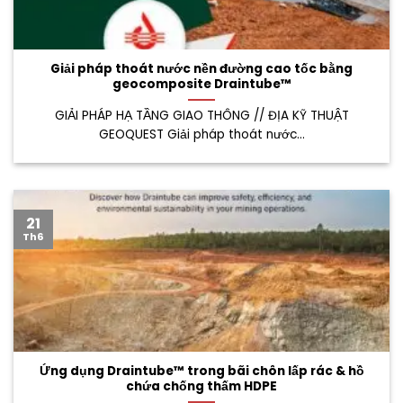
Giải pháp thoát nước nền đường cao tốc bằng
geocomposite Draintube™
GIẢI PHÁP HẠ TẦNG GIAO THÔNG // ĐỊA KỸ THUẬT
GEOQUEST Giải pháp thoát nước...
21
Th6
Ứng dụng Draintube™ trong bãi chôn lấp rác & hồ
chứa chống thấm HDPE