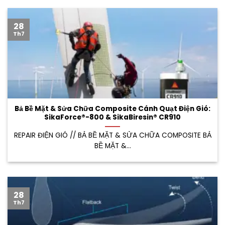
28
Th7
Bả Bề Mặt & Sửa Chữa Composite Cánh Quạt Điện Gió:
SikaForce®-800 & SikaBiresin® CR910
REPAIR ĐIỆN GIÓ // BẢ BỀ MẶT & SỬA CHỮA COMPOSITE BẢ
BỀ MẶT &...
28
Th7