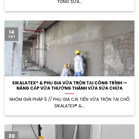
TÔNG SỬA...
14
Th7
SIKALATEX® & PHỤ GIA VỮA TRỘN TẠI CÔNG TRÌNH —
NÂNG CẤP VỮA THƯỜNG THÀNH VỮA SỬA CHỮA
NHÓM GIẢI PHÁP 5 // PHỤ GIA CẢI TIẾN VỮA TRỘN TẠI CHỖ
SIKALATEX® &...
30