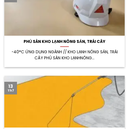
PHỦ SÀN KHO LẠNH NÔNG SẢN, TRÁI CÂY
-40°C ỨNG DỤNG NGÀNH // KHO LẠNH NÔNG SẢN, TRÁI
CÂY PHỦ SÀN KHO LẠNHNÔNG...
13
Th7