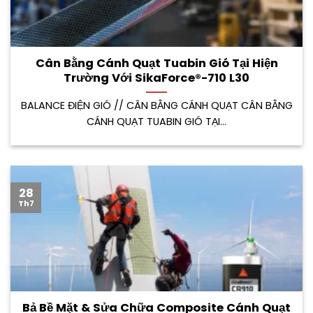
Cân Bằng Cánh Quạt Tuabin Gió Tại Hiện
Trường Với SikaForce®-710 L30
BALANCE ĐIỆN GIÓ // CÂN BẰNG CÁNH QUẠT CÂN BẰNG
CÁNH QUẠT TUABIN GIÓ TẠI...
28
Th7
Bả Bề Mặt & Sửa Chữa Composite Cánh Quạt