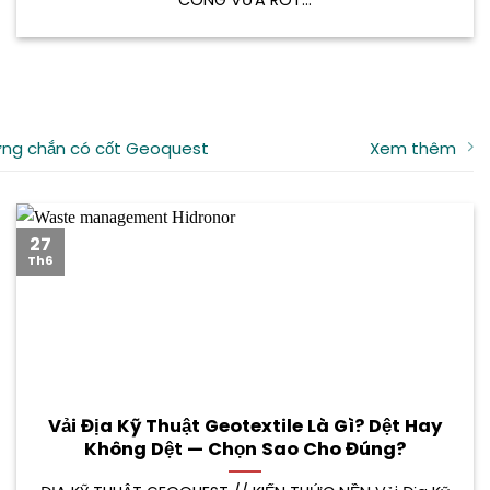
CÔNG VỮA RÓT...
ng chắn có cốt Geoquest
Xem thêm
27
Th6
Vải Địa Kỹ Thuật Geotextile Là Gì? Dệt Hay
Không Dệt — Chọn Sao Cho Đúng?