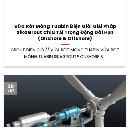
Vữa Rót Móng Tuabin Điện Gió: Giải Pháp
SikaGrout Chịu Tải Trọng Động Dài Hạn
(Onshore & Offshore)
GROUT ĐIỆN GIÓ // VỮA RÓT MÓNG TUABIN VỮA RÓT
MÓNG TUABIN SIKAGROUT® ONSHORE &...
28
Th7