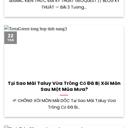
SEISMIC KIẾN THỨC ĐỊA KỸ THUẬT GEOQUEST // BLOG KỸ
THUẬT — BÀI 3 Tường...
22
Th6
Tại Sao Mái Taluy Vừa Trồng Cỏ Đã Bị Xói Mòn
Sau Một Mùa Mưa?
🌱 CHỐNG XÓI MÒN MÁI DỐC Tại Sao Mái Taluy Vừa
Trồng Cỏ Đã Bị...