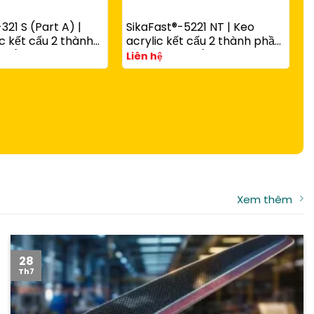
321 S (Part A) |
SikaFast®-5221 NT | Keo
c kết cấu 2 thành
acrylic kết cấu 2 thành phần
 rắn nhanh có hạt
A và B đóng rắn nhanh cho
Liên hệ
g với
composite, kim loại và nhựa
-3081 N Part B
kỹ thuật
S
c
v
L
t
Xem thêm
28
Th7