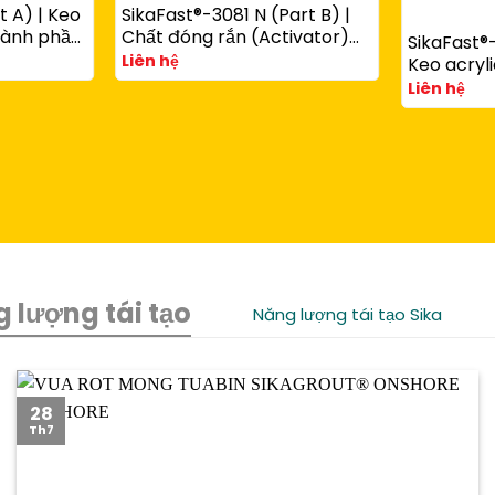
t A) | Keo
SikaFast®-3081 N (Part B) |
thành phần
Chất đóng rắn (Activator)
SikaFast®-
ùng với
cho keo acrylic kết cấu
Liên hệ
Keo acryli
art B)
SikaFast® 3100 Series
phần đóng
Liên hệ
chêm dùn
SikaFast®
 lượng tái tạo
Năng lượng tái tạo Sika
28
Th7