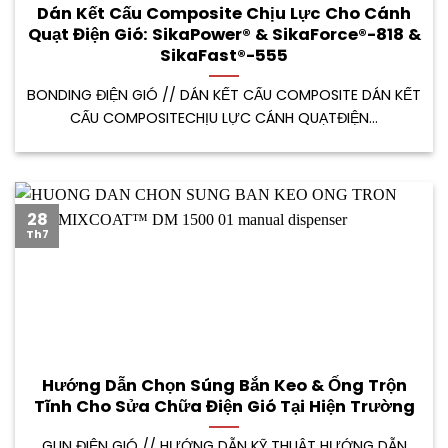
Dán Kết Cấu Composite Chịu Lực Cho Cánh
Quạt Điện Gió: SikaPower® & SikaForce®-818 &
SikaFast®-555
BONDING ĐIỆN GIÓ // DÁN KẾT CẤU COMPOSITE DÁN KẾT
CẤU COMPOSITECHỊU LỰC CÁNH QUẠTĐIỆN...
28
Th7
Hướng Dẫn Chọn Súng Bắn Keo & Ống Trộn
Tĩnh Cho Sửa Chữa Điện Gió Tại Hiện Trường
GUN ĐIỆN GIÓ // HƯỚNG DẪN KỸ THUẬT HƯỚNG DẪN