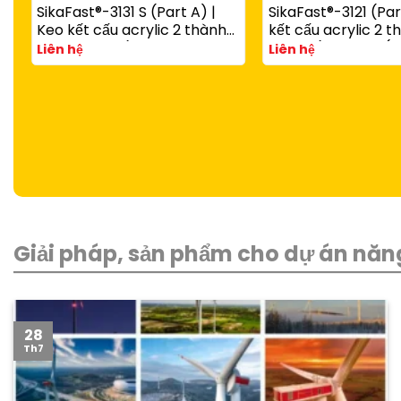
SikaFast®-3131 S (Part A) |
SikaFast®-3121 (Par
Keo kết cấu acrylic 2 thành
kết cấu acrylic 2 
phần đóng rắn nhanh dùng
đóng rắn nhanh (d
Liên hệ
Liên hệ
với SikaFast®-3081 N (Part B)
SikaFast®-3081 N P
Giải pháp, sản phẩm cho dự án năng
28
Th7