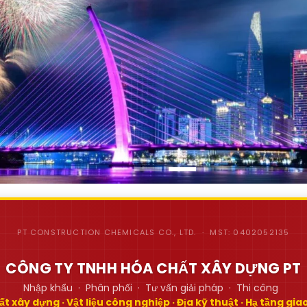
PT CONSTRUCTION CHEMICALS CO., LTD. · MST: 0402052135
CÔNG TY TNHH HÓA CHẤT XÂY DỰNG PT
Nhập khẩu · Phân phối · Tư vấn giải pháp · Thi công
t xây dựng · Vật liệu công nghiệp · Địa kỹ thuật · Hạ tầng gi