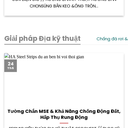
CHỌNSÚNG BẮN KEO &ỐNG TRỘN...
Giải pháp Địa kỹ thuật
Chống đá rơi &
24
Th6
Tường Chắn MSE & Khả Năng Chống Động Đất,
Hấp Thụ Rung Động