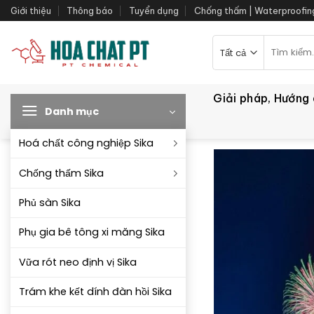
Bỏ
Giới thiệu
Thông báo
Tuyển dụng
Chống thấm | Waterproofin
qua
nội
Tìm
kiếm:
dung
Giải pháp, Hướng
Danh mục
Hoá chất công nghiệp Sika
Chống thấm Sika
Phủ sàn Sika
Phụ gia bê tông xi măng Sika
Vữa rót neo định vị Sika
Trám khe kết dính đàn hồi Sika