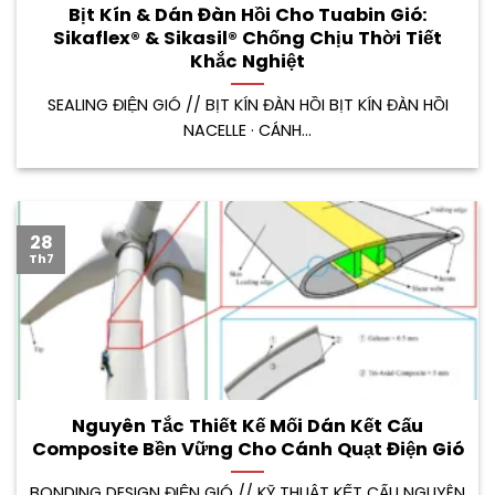
Bịt Kín & Dán Đàn Hồi Cho Tuabin Gió:
Sikaflex® & Sikasil® Chống Chịu Thời Tiết
Khắc Nghiệt
SEALING ĐIỆN GIÓ // BỊT KÍN ĐÀN HỒI BỊT KÍN ĐÀN HỒI
NACELLE · CÁNH...
28
Th7
Nguyên Tắc Thiết Kế Mối Dán Kết Cấu
Composite Bền Vững Cho Cánh Quạt Điện Gió
BONDING DESIGN ĐIỆN GIÓ // KỸ THUẬT KẾT CẤU NGUYÊN