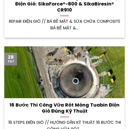
Điện Gió: SikaForce®-800 & SikaBiresin®
CR910
REPAIR ĐIỆN GIÓ // BẢ BỀ MẶT & SỬA CHỮA COMPOSITE
BẢ BỀ MẶT &...
28
Th7
16 Bước Thi Công Vữa Rót Móng Tuabin Điện
Gió Đúng Kỹ Thuật
16 STEPS ĐIỆN GIÓ // HƯỚNG DẪN KỸ THUẬT 16 BƯỚC THI