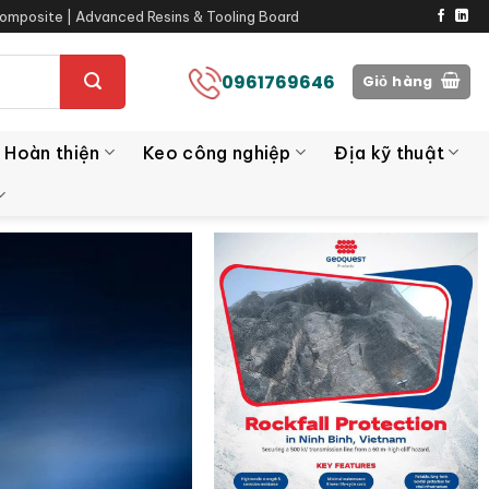
omposite | Advanced Resins & Tooling Board
0961769646
Giỏ hàng
 Hoàn thiện
Keo công nghiệp
Địa kỹ thuật