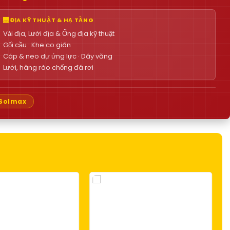
🌉 ĐỊA KỸ THUẬT & HẠ TẦNG
Vải địa, Lưới địa & Ống địa kỹ thuật
Gối cầu · Khe co giãn
Cáp & neo dự ứng lực · Dây văng
Lưới, hàng rào chống đá rơi
Solmax