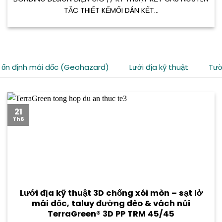
TẮC THIẾT KẾMỐI DÁN KẾT...
 ổn định mái dốc (Geohazard)
Lưới địa kỹ thuật
Tườ
21
Th6
Lưới địa kỹ thuật 3D chống xói mòn – sạt lở
mái dốc, taluy đường đèo & vách núi
TerraGreen® 3D PP TRM 45/45