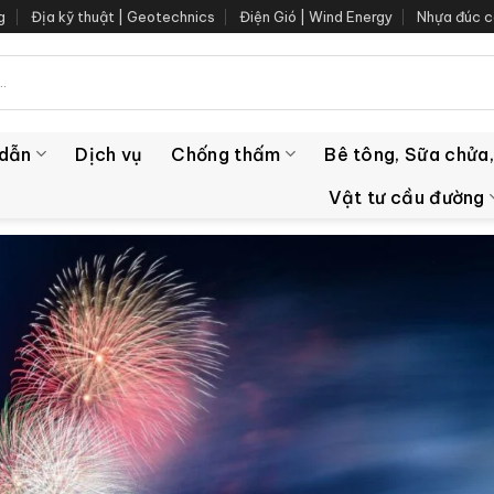
g
Địa kỹ thuật | Geotechnics
Điện Gió | Wind Energy
Nhựa đúc c
 dẫn
Dịch vụ
Chống thấm
Bê tông, Sữa chửa,
Vật tư cầu đường