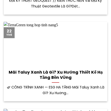
ĐỊA KỸ THUẬT GEOQUEST // KIẾN THỨC NỀN Vải Địa Kỹ
Thuật Geotextile Là Gì?Dệt...
22
Th6
Mái Taluy Xanh Là Gì? Xu Hướng Thiết Kế Hạ
Tầng Bền Vững
🌿 CÔNG TRÌNH XANH — ESG HẠ TẦNG Mái Taluy Xanh Là
Gì? Xu Hướng...