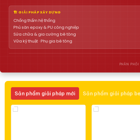
🏗 GIẢI PHÁP XÂY DỰNG
Chống thấm hệ thống
Phủ sàn epoxy & PU công nghiệp
Sửa chữa & gia cường bê tông
Vữa kỹ thuật · Phụ gia bê tông
PHÂN PHỐI
Sản phẩm giải pháp mới
Sản phẩm giải pháp be