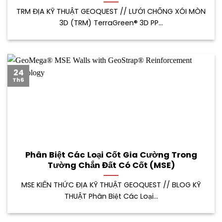
TRM ĐỊA KỸ THUẬT GEOQUEST // LƯỚI CHỐNG XÓI MÒN
3D (TRM) TerraGreen® 3D PP...
24
Th6
Phân Biệt Các Loại Cốt Gia Cường Trong
Tường Chắn Đất Có Cốt (MSE)
MSE KIẾN THỨC ĐỊA KỸ THUẬT GEOQUEST // BLOG KỸ
THUẬT Phân Biệt Các Loại...