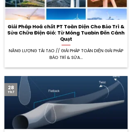
Giải Pháp Hoá chất PT Toàn Diện Cho Bảo Trì &
Sửa Chữa Điện Gió: Từ Móng Tuabin Đến Cánh
Quạt
NĂNG LƯỢNG TÁI TẠO // GIẢI PHÁP TOÀN DIỆN GIẢI PHÁP
BẢO TRÌ & SỬA...
28
Th7