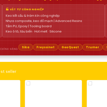
🏭 VẬT TƯ CÔNG NGHIỆP
Keo kết cấu & trám kín công nghiệp
Nhựa composite, keo đổ mạch | Advanced Resins
Tấm PU, Epoxy | Tooling board
Keo ô tô, tàu biển · Hot melt · Silicone
Sika
Freyssinet
GeoQuest
Trumer
 CHÍNH HÃNG:
st seller