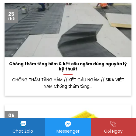
25
Th6
Chống thấm tầng hầm & kết cấu ngầm đúng nguyên lý
kỹ thuật
CHỐNG THẤM TẦNG HẦM // KẾT CẤU NGẦM // SIKA VIỆT
NAM Chống thấm tầng...
05
Th7
Chat Zalo
Messenger
Gọi Ngay