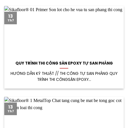
13
Th7
QUY TRÌNH THI CÔNG SÀN EPOXY TỰ SAN PHẲNG
HƯỚNG DẪN KỸ THUẬT // THI CÔNG TỰ SAN PHẲNG QUY
TRÌNH THI CÔNGSÀN EPOXY...
13
Th7