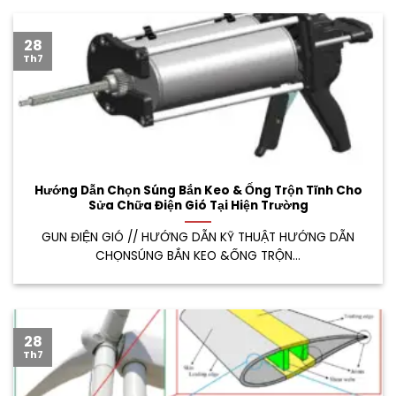
28
Th7
Hướng Dẫn Chọn Súng Bắn Keo & Ống Trộn Tĩnh Cho
Sửa Chữa Điện Gió Tại Hiện Trường
GUN ĐIỆN GIÓ // HƯỚNG DẪN KỸ THUẬT HƯỚNG DẪN
CHỌNSÚNG BẮN KEO &ỐNG TRỘN...
28
Th7