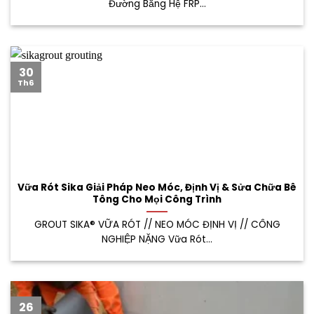
Đường Bằng Hệ FRP...
30
Th6
Vữa Rót Sika Giải Pháp Neo Móc, Định Vị & Sửa Chữa Bê
Tông Cho Mọi Công Trình
GROUT SIKA® VỮA RÓT // NEO MÓC ĐỊNH VỊ // CÔNG
NGHIỆP NẶNG Vữa Rót...
26