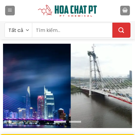
Bỏ
qua
nội
dung
Tìm
kiếm: