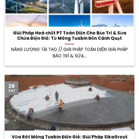
Giải Pháp Hoá chất PT Toàn Diện Cho Bảo Trì & Sửa
Chữa Điện Gió: Từ Móng Tuabin Đến Cánh Quạt
NĂNG LƯỢNG TÁI TẠO // GIẢI PHÁP TOÀN DIỆN GIẢI PHÁP
BẢO TRÌ & SỬA...
28
Th7
Vữa Rót Móng Tuabin Điện Gió: Giải Pháp SikaGrout