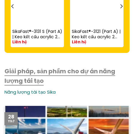
SikaFast®-3131 S (Part A)
SikaFast®-3121 (Part A) |
| Keo kết cấu acrylic 2
Keo kết cấu acrylic 2
Liên hệ
Liên hệ
thành phần đóng rắn
thành phần đóng rắn
nhanh dùng với
nhanh (dùng với
SikaFast®-3081 N (Part
SikaFast®-3081 N Part B)
B)
Giải pháp, sản phẩm cho dự án năng
lượng tái tạo
Năng lượng tái tạo Sika
28
Th7