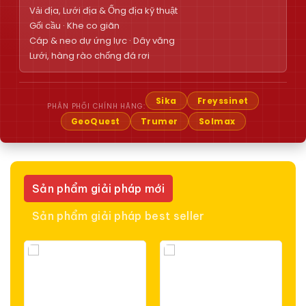
Vải địa, Lưới địa & Ống địa kỹ thuật
Gối cầu · Khe co giãn
Cáp & neo dự ứng lực · Dây văng
Lưới, hàng rào chống đá rơi
Sika
Freyssinet
PHÂN PHỐI CHÍNH HÃNG:
GeoQuest
Trumer
Solmax
Sản phẩm giải pháp mới
Sản phẩm giải pháp best seller