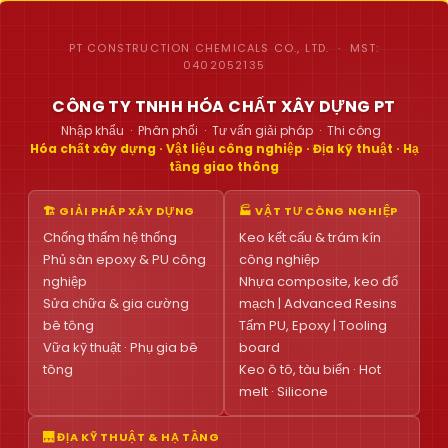
PT CONSTRUCTION CHEMICALS CO., LTD. · MST:
0402052135
CÔNG TY TNHH HÓA CHẤT XÂY DỰNG PT
Nhập khẩu · Phân phối · Tư vấn giải pháp · Thi công
Hóa chất xây dựng · Vật liệu công nghiệp · Địa kỹ thuật · Hạ
tầng giao thông
🏗 GIẢI PHÁP XÂY DỰNG
🏭 VẬT TƯ CÔNG NGHIỆP
Chống thấm hệ thống
Keo kết cấu & trám kín
Phủ sàn epoxy & PU công
công nghiệp
nghiệp
Nhựa composite, keo đổ
Sửa chữa & gia cường
mạch | Advanced Resins
bê tông
Tấm PU, Epoxy | Tooling
Vữa kỹ thuật · Phụ gia bê
board
tông
Keo ô tô, tàu biển · Hot
melt · Silicone
🌉 ĐỊA KỸ THUẬT & HẠ TẦNG