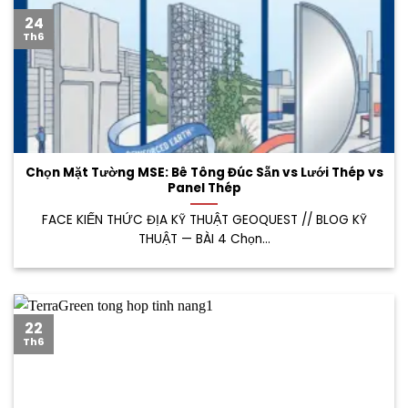
24
Th6
Chọn Mặt Tường MSE: Bê Tông Đúc Sẵn vs Lưới Thép vs
Panel Thép
FACE KIẾN THỨC ĐỊA KỸ THUẬT GEOQUEST // BLOG KỸ
THUẬT — BÀI 4 Chọn...
22
Th6