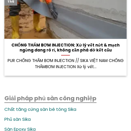
Th6
CHỐNG THẤM BƠM INJECTION: Xử lý vết nứt & mạch
ngừng đang rò rỉ, không cần phá dỡ kết cấu
PUR CHỐNG THẤM BƠM INJECTION // SIKA VIỆT NAM CHỐNG
THẤMBƠM INJECTION Xử lý vết...
Giải pháp phủ sàn công nghiệp
Chất tăng cứng sàn bê tông Sika
Phủ sàn Sika
Sàn Epoxy Sika