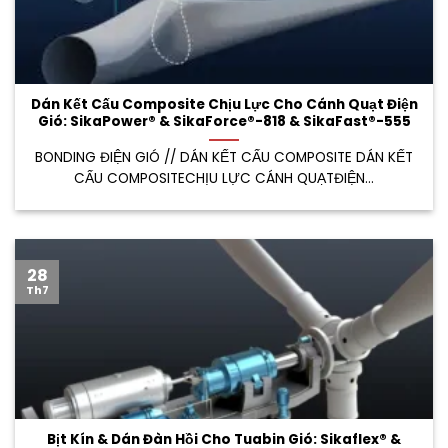
Dán Kết Cấu Composite Chịu Lực Cho Cánh Quạt Điện
Gió: SikaPower® & SikaForce®-818 & SikaFast®-555
BONDING ĐIỆN GIÓ // DÁN KẾT CẤU COMPOSITE DÁN KẾT
CẤU COMPOSITECHỊU LỰC CÁNH QUẠTĐIỆN...
28
Th7
Bịt Kín & Dán Đàn Hồi Cho Tuabin Gió: Sikaflex® &