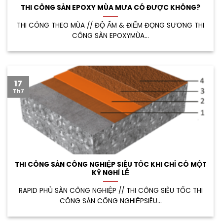
THI CÔNG SÀN EPOXY MÙA MƯA CÓ ĐƯỢC KHÔNG?
THI CÔNG THEO MÙA // ĐỘ ẨM & ĐIỂM ĐỌNG SƯƠNG THI
CÔNG SÀN EPOXYMÙA...
17
Th7
THI CÔNG SÀN CÔNG NGHIỆP SIÊU TỐC KHI CHỈ CÓ MỘT
KỲ NGHỈ LỄ
RAPID PHỦ SÀN CÔNG NGHIỆP // THI CÔNG SIÊU TỐC THI
CÔNG SÀN CÔNG NGHIỆPSIÊU...