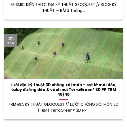
SEISMIC KIẾN THỨC ĐỊA KỸ THUẬT GEOQUEST // BLOG KỸ
THUẬT — BÀI 3 Tường...
21
Th6
Lưới địa kỹ thuật 3D chống xói mòn – sạt lở mái dốc,
taluy đường đèo & vách núi TerraGreen® 3D PP TRM
45/45
TRM ĐỊA KỸ THUẬT GEOQUEST // LƯỚI CHỐNG XÓI MÒN 3D
(TRM) TerraGreen® 3D PP...