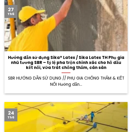
27
Th6
Hướng dẫn sử dụng Sika® Latex / Sika Latex TH Phụ gia
nhũ tương SBR – tỷ lệ pha trộn chính xác cho hồ dầu
kết nối, vữa trát chống thấm, cán sàn
SBR HƯỚNG DẪN SỬ DỤNG // PHỤ GIA CHỐNG THẤM & KẾT
NỐI Hướng dẫn...
24
Th6