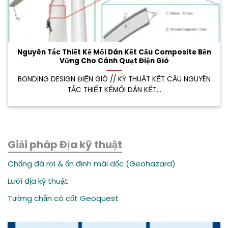
Nguyên Tắc Thiết Kế Mối Dán Kết Cấu Composite Bền
Vững Cho Cánh Quạt Điện Gió
BONDING DESIGN ĐIỆN GIÓ // KỸ THUẬT KẾT CẤU NGUYÊN
TẮC THIẾT KẾMỐI DÁN KẾT...
Giải pháp Địa kỹ thuật
Chống đá rơi & ổn định mái dốc (Geohazard)
Lưới địa kỹ thuật
Tường chắn có cốt Geoquest