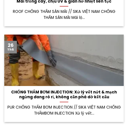
Mái trồng cây, chịu UV & giãn nở nhiệt liên tục
ROOF CHỐNG THẤM SÀN MÁI // SIKA VIỆT NAM CHỐNG
THẤM SÀN MÁI Mái lộ...
26
Th6
CHỐNG THẤM BƠM INJECTION: Xử lý vết nứt & mạch
ngừng đang rò rỉ, không cần phá dỡ kết cấu
PUR CHỐNG THẤM BƠM INJECTION // SIKA VIỆT NAM CHỐNG
THẤMBƠM INJECTION Xử lý vết...