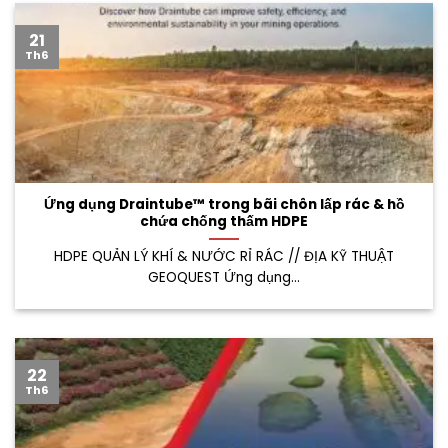
21
Th6
Ứng dụng Draintube™ trong bãi chôn lấp rác & hồ
chứa chống thấm HDPE
HDPE QUẢN LÝ KHÍ & NƯỚC RỈ RÁC // ĐỊA KỸ THUẬT
GEOQUEST Ứng dụng...
22
Th6