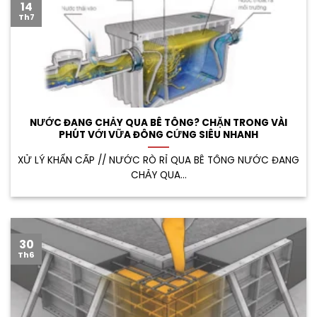
14
Th7
NƯỚC ĐANG CHẢY QUA BÊ TÔNG? CHẶN TRONG VÀI
PHÚT VỚI VỮA ĐÔNG CỨNG SIÊU NHANH
XỬ LÝ KHẨN CẤP // NƯỚC RÒ RỈ QUA BÊ TÔNG NƯỚC ĐANG
CHẢY QUA...
30
Th6