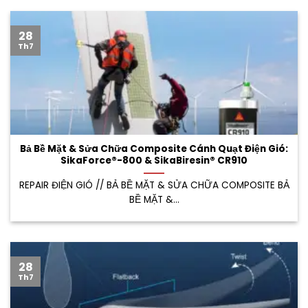
28
Th7
Bả Bề Mặt & Sửa Chữa Composite Cánh Quạt Điện Gió:
SikaForce®-800 & SikaBiresin® CR910
REPAIR ĐIỆN GIÓ // BẢ BỀ MẶT & SỬA CHỮA COMPOSITE BẢ
BỀ MẶT &...
28
Th7