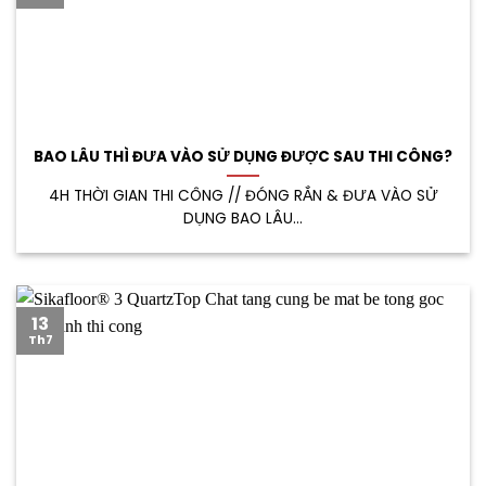
BAO LÂU THÌ ĐƯA VÀO SỬ DỤNG ĐƯỢC SAU THI CÔNG?
4H THỜI GIAN THI CÔNG // ĐÓNG RẮN & ĐƯA VÀO SỬ
DỤNG BAO LÂU...
13
Th7