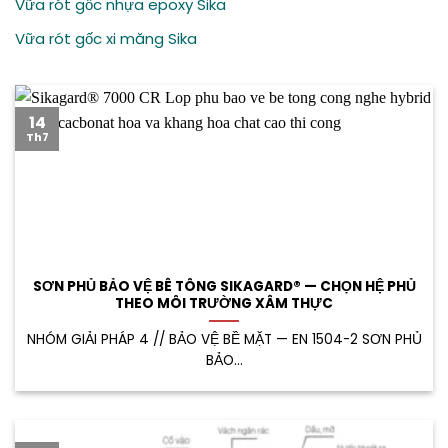
Vữa rót gốc nhựa epoxy Sika
Vữa rót gốc xi măng Sika
14
Th7
SƠN PHỦ BẢO VỆ BÊ TÔNG SIKAGARD® — CHỌN HỆ PHỦ
THEO MÔI TRƯỜNG XÂM THỰC
NHÓM GIẢI PHÁP 4 // BẢO VỆ BỀ MẶT — EN 1504-2 SƠN PHỦ
BẢO...