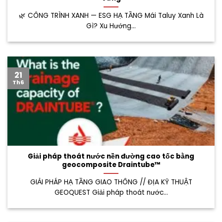
🌿 CÔNG TRÌNH XANH — ESG HẠ TẦNG Mái Taluy Xanh Là
Gì? Xu Hướng...
21
Th6
Giải pháp thoát nước nền đường cao tốc bằng
geocomposite Draintube™
GIẢI PHÁP HẠ TẦNG GIAO THÔNG // ĐỊA KỸ THUẬT
GEOQUEST Giải pháp thoát nước...