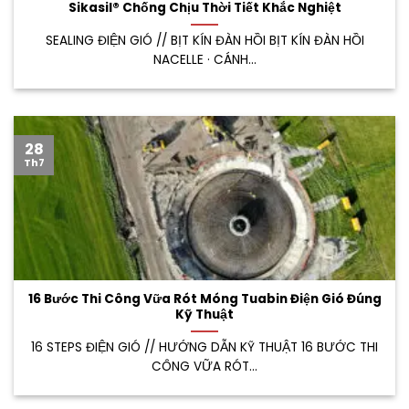
Sikasil® Chống Chịu Thời Tiết Khắc Nghiệt
SEALING ĐIỆN GIÓ // BỊT KÍN ĐÀN HỒI BỊT KÍN ĐÀN HỒI
NACELLE · CÁNH...
28
Th7
16 Bước Thi Công Vữa Rót Móng Tuabin Điện Gió Đúng
Kỹ Thuật
16 STEPS ĐIỆN GIÓ // HƯỚNG DẪN KỸ THUẬT 16 BƯỚC THI
CÔNG VỮA RÓT...