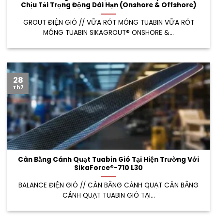
Chịu Tải Trọng Động Dài Hạn (Onshore & Offshore)
GROUT ĐIỆN GIÓ // VỮA RÓT MÓNG TUABIN VỮA RÓT
MÓNG TUABIN SIKAGROUT® ONSHORE &...
28
Th7
Cân Bằng Cánh Quạt Tuabin Gió Tại Hiện Trường Với
SikaForce®-710 L30
BALANCE ĐIỆN GIÓ // CÂN BẰNG CÁNH QUẠT CÂN BẰNG
CÁNH QUẠT TUABIN GIÓ TẠI...