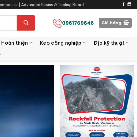
omposite | Advanced Resins & Tooling Board
0961769646
Giỏ hàng
 Hoàn thiện
Keo công nghiệp
Địa kỹ thuật