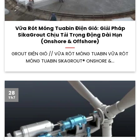
Vữa Rót Móng Tuabin Điện Gió: Giải Pháp
SikaGrout Chịu Tải Trọng Động Dài Hạn
(Onshore & Offshore)
GROUT ĐIỆN GIÓ // VỮA RÓT MÓNG TUABIN VỮA RÓT
MÓNG TUABIN SIKAGROUT® ONSHORE &...
28
Th7