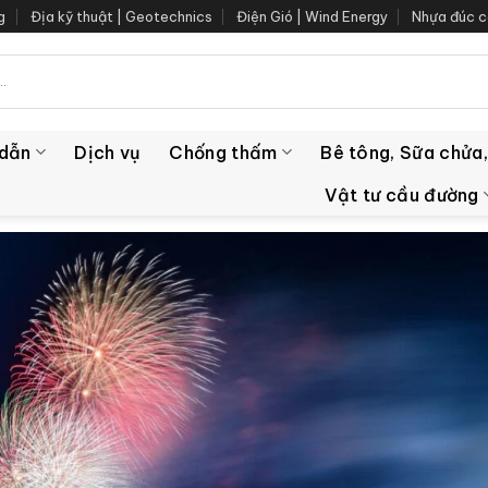
g
Địa kỹ thuật | Geotechnics
Điện Gió | Wind Energy
Nhựa đúc c
 dẫn
Dịch vụ
Chống thấm
Bê tông, Sữa chửa,
Vật tư cầu đường