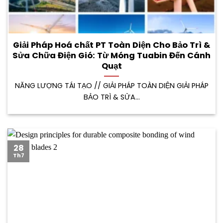
Giải Pháp Hoá chất PT Toàn Diện Cho Bảo Trì &
Sửa Chữa Điện Gió: Từ Móng Tuabin Đến Cánh
Quạt
NĂNG LƯỢNG TÁI TẠO // GIẢI PHÁP TOÀN DIỆN GIẢI PHÁP
BẢO TRÌ & SỬA...
28
Th7