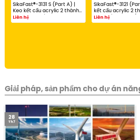
SikaFast®-3131 S (Part A) |
SikaFast®-3121 (Par
Keo kết cấu acrylic 2 thành
kết cấu acrylic 2 
phần đóng rắn nhanh dùng
đóng rắn nhanh (d
Liên hệ
Liên hệ
với SikaFast®-3081 N (Part B)
SikaFast®-3081 N P
Giải pháp, sản phẩm cho dự án năng
28
Th7