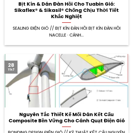
Bịt Kín & Dán Đàn Hồi Cho Tuabin Gió:
Sikaflex® & Sikasil® Chống Chịu Thời Tiết
Khắc Nghiệt
SEALING ĐIỆN GIÓ // BỊT KÍN ĐÀN HỒI BỊT KÍN ĐÀN HỒI
NACELLE · CÁNH...
28
Th7
Nguyên Tắc Thiết Kế Mối Dán Kết Cấu
Composite Bền Vững Cho Cánh Quạt Điện Gió
BONDING DESIGN ĐIỆN GIÓ // KỸ THUẬT KẾT CẤU NGUYÊN