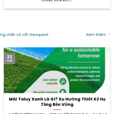
CÔNG VỮA RÓT...
ng chắn có cốt Geoquest
Xem thêm
22
Th6
Mái Taluy Xanh Là Gì? Xu Hướng Thiết Kế Hạ
Tầng Bền Vững