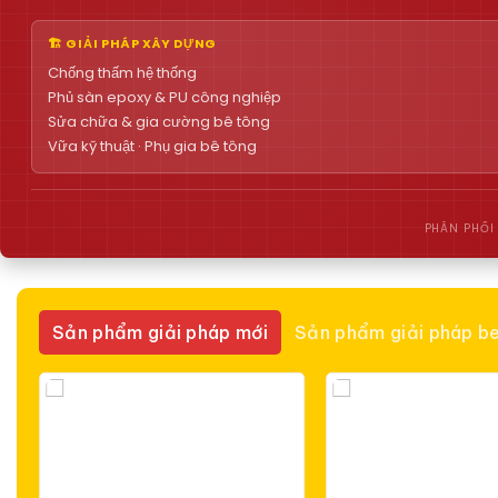
🏗 GIẢI PHÁP XÂY DỰNG
Chống thấm hệ thống
Phủ sàn epoxy & PU công nghiệp
Sửa chữa & gia cường bê tông
Vữa kỹ thuật · Phụ gia bê tông
PHÂN PHỐI
Sản phẩm giải pháp mới
Sản phẩm giải pháp be