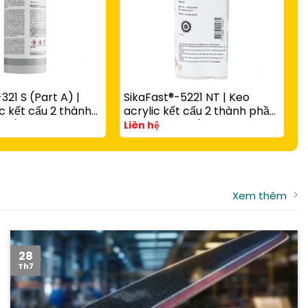
S
c
v
L
t
321 S (Part A) |
SikaFast®-5221 NT | Keo
c kết cấu 2 thành
acrylic kết cấu 2 thành phần
 rắn nhanh có hạt
A và B đóng rắn nhanh cho
Liên hệ
g với
composite, kim loại và nhựa
-3081 N Part B
kỹ thuật
Xem thêm
28
Th7