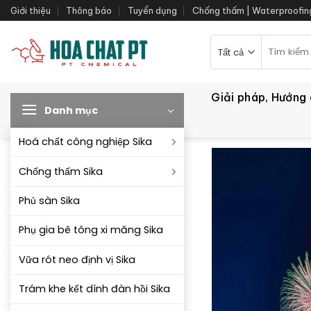
Bỏ
Giới thiệu
Thông báo
Tuyển dụng
Chống thấm | Waterproofin
qua
nội
Tìm
kiếm:
dung
Giải pháp, Hướng
Danh mục
Hoá chất công nghiệp Sika
Chống thấm Sika
Phủ sàn Sika
Phụ gia bê tông xi măng Sika
Vữa rót neo định vị Sika
Trám khe kết dính đàn hồi Sika