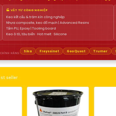
🏭 VẬT TƯ CÔNG NGHIỆP
Keo kết cấu & trám kín công nghiệp
Nhựa composite, keo đổ mạch | Advanced Resins
Tấm PU, Epoxy | Tooling board
Keo ô tô, tàu biển · Hot melt · Silicone
Sika
Freyssinet
GeoQuest
Trumer
 CHÍNH HÃNG:
st seller