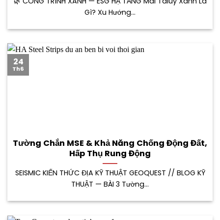
🌿 CÔNG TRÌNH XANH — ESG HẠ TẦNG Mái Taluy Xanh Là
Gì? Xu Hướng...
24
Th6
Tường Chắn MSE & Khả Năng Chống Động Đất,
Hấp Thụ Rung Động
SEISMIC KIẾN THỨC ĐỊA KỸ THUẬT GEOQUEST // BLOG KỸ
THUẬT — BÀI 3 Tường...