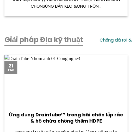
CHỌNSÚNG BẮN KEO &ỐNG TRỘN...
Giải pháp Địa kỹ thuật
Chống đá rơi &
21
Th6
Ứng dụng Draintube™ trong bãi chôn lấp rác
& hồ chứa chống thấm HDPE