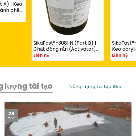
t A) | Keo
thành phần
ùng với
art B)
SikaFast®-3081 N (Part B) |
SikaFast®-
Chất đóng rắn (Activator)
Keo acryli
cho keo acrylic kết cấu
phần đóng
Liên hệ
Liên hệ
SikaFast® 3100 Series
chêm dùn
SikaFast®
 lượng tái tạo
Năng lượng tái tạo Sika
28
Th7