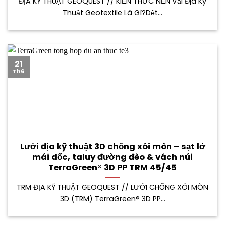
ĐỊA KỸ THUẬT GEOQUEST // KIẾN THỨC NỀN Vải Địa Kỹ
Thuật Geotextile Là Gì?Dệt...
21
Th6
Lưới địa kỹ thuật 3D chống xói mòn – sạt lở
mái dốc, taluy đường đèo & vách núi
TerraGreen® 3D PP TRM 45/45
TRM ĐỊA KỸ THUẬT GEOQUEST // LƯỚI CHỐNG XÓI MÒN
3D (TRM) TerraGreen® 3D PP...