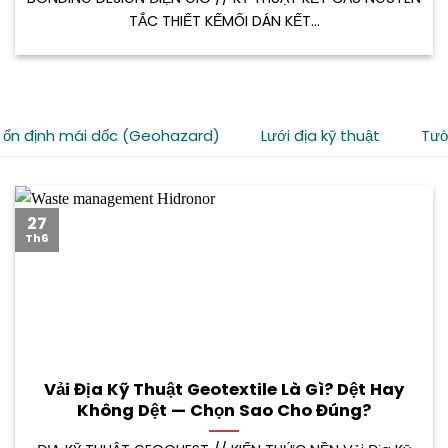
TẮC THIẾT KẾMỐI DÁN KẾT...
 ổn định mái dốc (Geohazard)
Lưới địa kỹ thuật
Tườ
27
Th6
Vải Địa Kỹ Thuật Geotextile Là Gì? Dệt Hay
Không Dệt — Chọn Sao Cho Đúng?