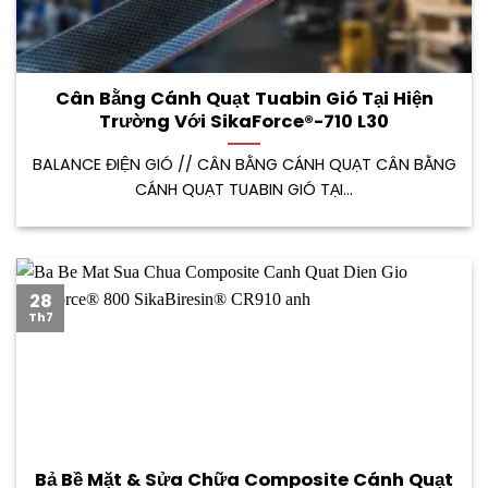
Cân Bằng Cánh Quạt Tuabin Gió Tại Hiện
Trường Với SikaForce®-710 L30
BALANCE ĐIỆN GIÓ // CÂN BẰNG CÁNH QUẠT CÂN BẰNG
CÁNH QUẠT TUABIN GIÓ TẠI...
28
Th7
Bả Bề Mặt & Sửa Chữa Composite Cánh Quạt