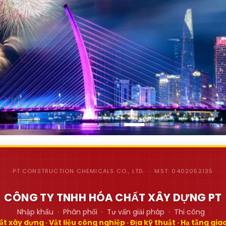
PT CONSTRUCTION CHEMICALS CO., LTD. · MST: 0402052135
CÔNG TY TNHH HÓA CHẤT XÂY DỰNG PT
Nhập khẩu · Phân phối · Tư vấn giải pháp · Thi công
t xây dựng · Vật liệu công nghiệp · Địa kỹ thuật · Hạ tầng gi