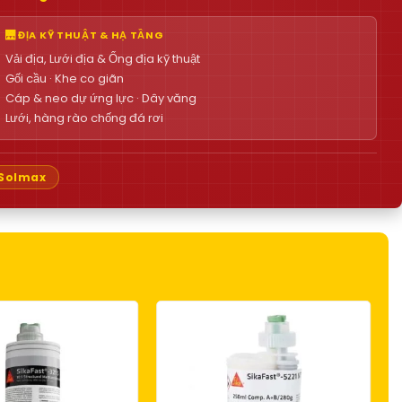
🌉 ĐỊA KỸ THUẬT & HẠ TẦNG
Vải địa, Lưới địa & Ống địa kỹ thuật
Gối cầu · Khe co giãn
Cáp & neo dự ứng lực · Dây văng
Lưới, hàng rào chống đá rơi
Solmax