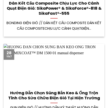
Dán Kết Cấu Composite Chịu Lực Cho Cánh
Quạt Điện Gió: SikaPower® & SikaForce®-818 &
SikaFast®-555
BONDING ĐIỆN GIÓ // DÁN KẾT CẤU COMPOSITE DÁN KẾT
CẤU COMPOSITECHỊU LỰC CÁNH QUẠTĐIỆN...
28
Th7
Hướng Dẫn Chọn Súng Bắn Keo & Ống Trộn
Tĩnh Cho Sửa Chữa Điện Gió Tại Hiện Trường
GUN ĐIỆN GIÓ // HƯỚNG DẪN KỸ THUẬT HƯỚNG DẪN