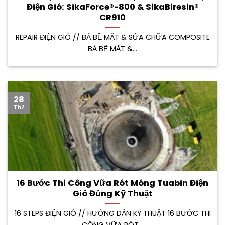
Điện Gió: SikaForce®-800 & SikaBiresin®
CR910
REPAIR ĐIỆN GIÓ // BẢ BỀ MẶT & SỬA CHỮA COMPOSITE
BẢ BỀ MẶT &...
28
Th7
16 Bước Thi Công Vữa Rót Móng Tuabin Điện
Gió Đúng Kỹ Thuật
16 STEPS ĐIỆN GIÓ // HƯỚNG DẪN KỸ THUẬT 16 BƯỚC THI