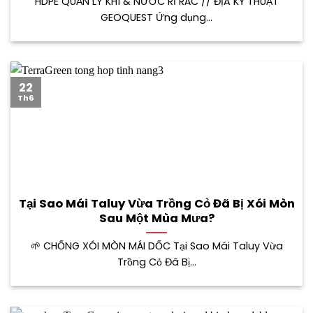
HDPE QUẢN LÝ KHÍ & NƯỚC RỈ RÁC // ĐỊA KỸ THUẬT
GEOQUEST Ứng dụng...
22
Th6
Tại Sao Mái Taluy Vừa Trồng Cỏ Đã Bị Xói Mòn
Sau Một Mùa Mưa?
🌱 CHỐNG XÓI MÒN MÁI DỐC Tại Sao Mái Taluy Vừa
Trồng Cỏ Đã Bị...