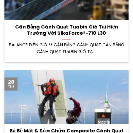
Cân Bằng Cánh Quạt Tuabin Gió Tại Hiện
Trường Với SikaForce®-710 L30
BALANCE ĐIỆN GIÓ // CÂN BẰNG CÁNH QUẠT CÂN BẰNG
CÁNH QUẠT TUABIN GIÓ TẠI...
28
Th7
Bả Bề Mặt & Sửa Chữa Composite Cánh Quạt