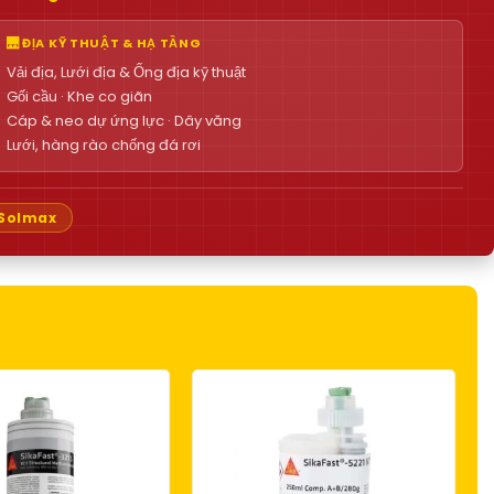
🌉 ĐỊA KỸ THUẬT & HẠ TẦNG
Vải địa, Lưới địa & Ống địa kỹ thuật
Gối cầu · Khe co giãn
Cáp & neo dự ứng lực · Dây văng
Lưới, hàng rào chống đá rơi
Solmax