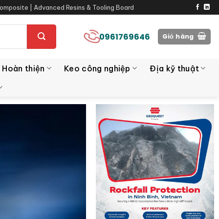
omposite | Advanced Resins & Tooling Board
0961769646
Giỏ hàng
 Hoàn thiện
Keo công nghiệp
Địa kỹ thuật