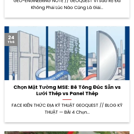
GEO-ENGINEERING NOTE // GEOQUEST Vì Sao Rọ Đá
Không Phải Lúc Nào Cũng Là Giải...
24
Th6
Chọn Mặt Tường MSE: Bê Tông Đúc Sẵn vs
Lưới Thép vs Panel Thép
FACE KIẾN THỨC ĐỊA KỸ THUẬT GEOQUEST // BLOG KỸ
THUẬT — BÀI 4 Chọn...