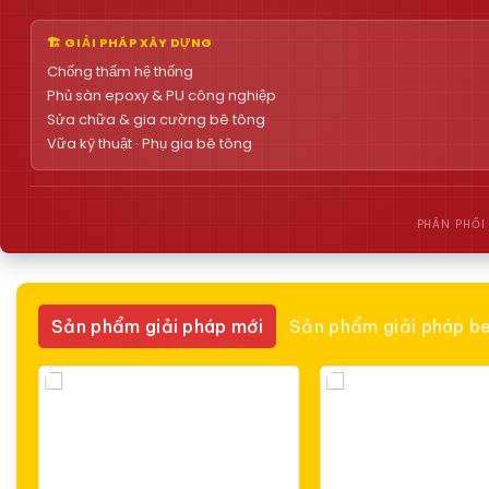
🏗 GIẢI PHÁP XÂY DỰNG
Chống thấm hệ thống
Phủ sàn epoxy & PU công nghiệp
Sửa chữa & gia cường bê tông
Vữa kỹ thuật · Phụ gia bê tông
PHÂN PHỐI
Sản phẩm giải pháp mới
Sản phẩm giải pháp be