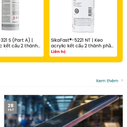
321 S (Part A) |
SikaFast®-5221 NT | Keo
S
c kết cấu 2 thành
acrylic kết cấu 2 thành phần
c
 rắn nhanh có hạt
A và B đóng rắn nhanh cho
v
Liên hệ
L
g với
composite, kim loại và nhựa
t
-3081 N Part B
kỹ thuật
Xem thêm
28
Th7