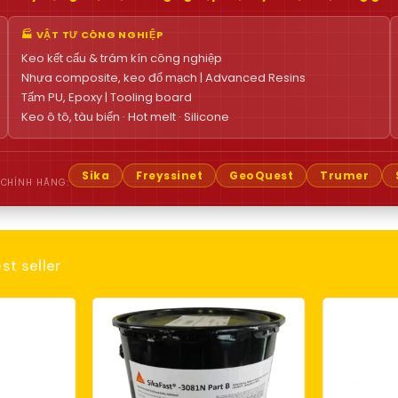
🏭 VẬT TƯ CÔNG NGHIỆP
Keo kết cấu & trám kín công nghiệp
Nhựa composite, keo đổ mạch | Advanced Resins
Tấm PU, Epoxy | Tooling board
Keo ô tô, tàu biển · Hot melt · Silicone
Sika
Freyssinet
GeoQuest
Trumer
 CHÍNH HÃNG:
st seller