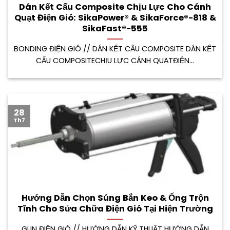
Dán Kết Cấu Composite Chịu Lực Cho Cánh
Quạt Điện Gió: SikaPower® & SikaForce®-818 &
SikaFast®-555
BONDING ĐIỆN GIÓ // DÁN KẾT CẤU COMPOSITE DÁN KẾT
CẤU COMPOSITECHỊU LỰC CÁNH QUẠTĐIỆN...
28
Th7
Hướng Dẫn Chọn Súng Bắn Keo & Ống Trộn
Tĩnh Cho Sửa Chữa Điện Gió Tại Hiện Trường
GUN ĐIỆN GIÓ // HƯỚNG DẪN KỸ THUẬT HƯỚNG DẪN