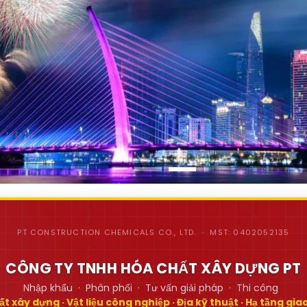
PT CONSTRUCTION CHEMICALS CO., LTD. · MST: 0402052135
CÔNG TY TNHH HÓA CHẤT XÂY DỰNG PT
Nhập khẩu · Phân phối · Tư vấn giải pháp · Thi công
t xây dựng · Vật liệu công nghiệp · Địa kỹ thuật · Hạ tầng gi