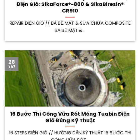
Điện Gió: SikaForce®-800 & SikaBiresin®
CR910
REPAIR ĐIỆN GIÓ // BẢ BỀ MẶT & SỬA CHỮA COMPOSITE
BẢ BỀ MẶT &...
28
Th7
16 Bước Thi Công Vữa Rót Móng Tuabin Điện
Gió Đúng Kỹ Thuật
16 STEPS ĐIỆN GIÓ // HƯỚNG DẪN KỸ THUẬT 16 BƯỚC THI
CÔNG VỮA RÓT...