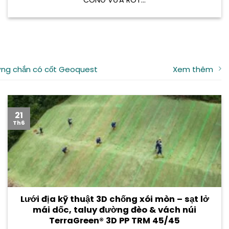
ng chắn có cốt Geoquest
Xem thêm
21
Th6
Lưới địa kỹ thuật 3D chống xói mòn – sạt lở
mái dốc, taluy đường đèo & vách núi
TerraGreen® 3D PP TRM 45/45