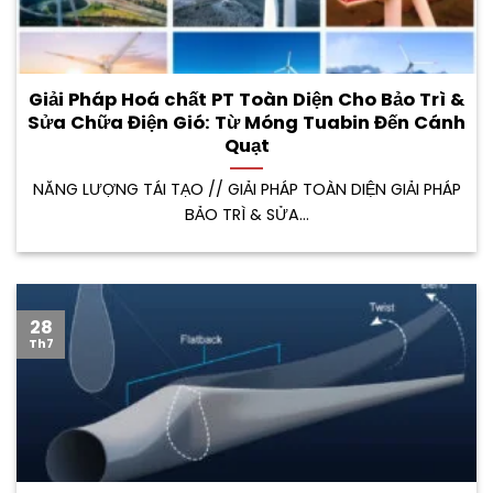
Giải Pháp Hoá chất PT Toàn Diện Cho Bảo Trì &
Sửa Chữa Điện Gió: Từ Móng Tuabin Đến Cánh
Quạt
NĂNG LƯỢNG TÁI TẠO // GIẢI PHÁP TOÀN DIỆN GIẢI PHÁP
BẢO TRÌ & SỬA...
28
Th7