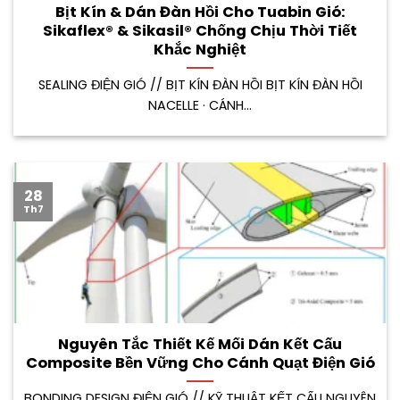
Bịt Kín & Dán Đàn Hồi Cho Tuabin Gió:
Sikaflex® & Sikasil® Chống Chịu Thời Tiết
Khắc Nghiệt
SEALING ĐIỆN GIÓ // BỊT KÍN ĐÀN HỒI BỊT KÍN ĐÀN HỒI
NACELLE · CÁNH...
28
Th7
Nguyên Tắc Thiết Kế Mối Dán Kết Cấu
Composite Bền Vững Cho Cánh Quạt Điện Gió
BONDING DESIGN ĐIỆN GIÓ // KỸ THUẬT KẾT CẤU NGUYÊN