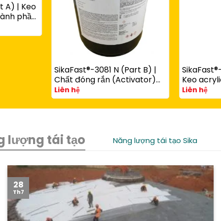
t A) | Keo
thành phần
ùng với
art B)
SikaFast®-3081 N (Part B) |
SikaFast®-
Chất đóng rắn (Activator)
Keo acryli
cho keo acrylic kết cấu
phần đóng
Liên hệ
Liên hệ
SikaFast® 3100 Series
chêm dùn
SikaFast®
 lượng tái tạo
Năng lượng tái tạo Sika
28
Th7