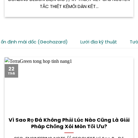
TẮC THIẾT KẾMỐI DÁN KẾT...
 ổn định mái dốc (Geohazard)
Lưới địa kỹ thuật
Tườ
22
Th6
Vì Sao Rọ Đá Không Phải Lúc Nào Cũng Là Giải
Pháp Chống Xói Mòn Tối Ưu?