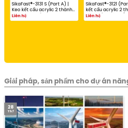
SikaFast®-3131 S (Part A) |
SikaFast®-3121 (Par
Keo kết cấu acrylic 2 thành
kết cấu acrylic 2 
phần đóng rắn nhanh dùng
đóng rắn nhanh (d
Liên hệ
Liên hệ
với SikaFast®-3081 N (Part B)
SikaFast®-3081 N P
Giải pháp, sản phẩm cho dự án năng
28
Th7