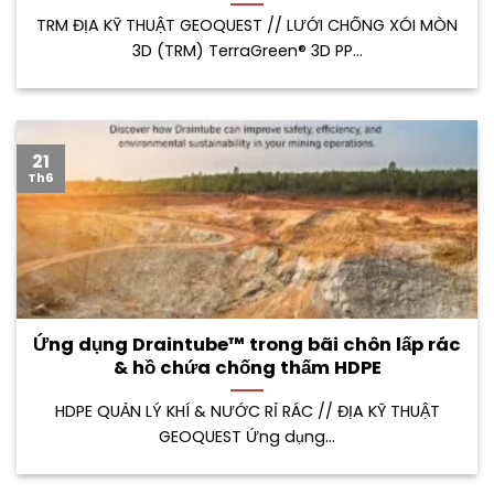
TRM ĐỊA KỸ THUẬT GEOQUEST // LƯỚI CHỐNG XÓI MÒN
3D (TRM) TerraGreen® 3D PP...
21
Th6
Ứng dụng Draintube™ trong bãi chôn lấp rác
& hồ chứa chống thấm HDPE
HDPE QUẢN LÝ KHÍ & NƯỚC RỈ RÁC // ĐỊA KỸ THUẬT
GEOQUEST Ứng dụng...