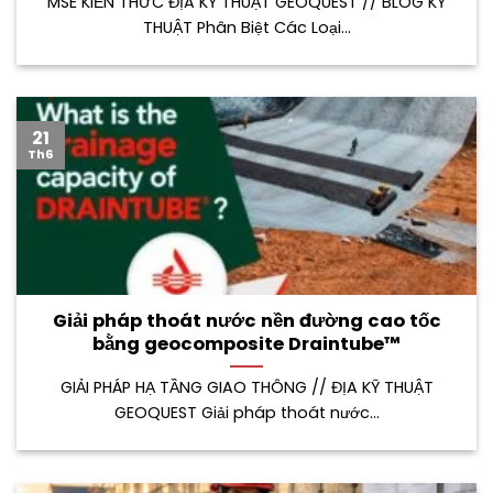
MSE KIẾN THỨC ĐỊA KỸ THUẬT GEOQUEST // BLOG KỸ
THUẬT Phân Biệt Các Loại...
21
Th6
Giải pháp thoát nước nền đường cao tốc
bằng geocomposite Draintube™
GIẢI PHÁP HẠ TẦNG GIAO THÔNG // ĐỊA KỸ THUẬT
GEOQUEST Giải pháp thoát nước...