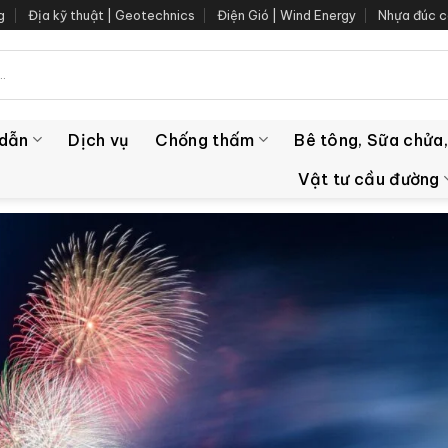
g
Địa kỹ thuật | Geotechnics
Điện Gió | Wind Energy
Nhựa đúc c
 dẫn
Dịch vụ
Chống thấm
Bê tông, Sữa chửa,
Vật tư cầu đường