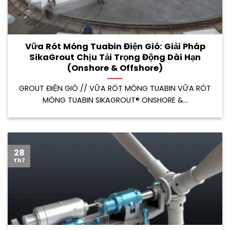
Vữa Rót Móng Tuabin Điện Gió: Giải Pháp
SikaGrout Chịu Tải Trọng Động Dài Hạn
(Onshore & Offshore)
GROUT ĐIỆN GIÓ // VỮA RÓT MÓNG TUABIN VỮA RÓT
MÓNG TUABIN SIKAGROUT® ONSHORE &...
28
Th7