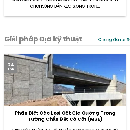
CHỌNSÚNG BẮN KEO &ỐNG TRỘN...
Giải pháp Địa kỹ thuật
Chống đá rơi &
24
Th6
Phân Biệt Các Loại Cốt Gia Cường Trong
Tường Chắn Đất Có Cốt (MSE)