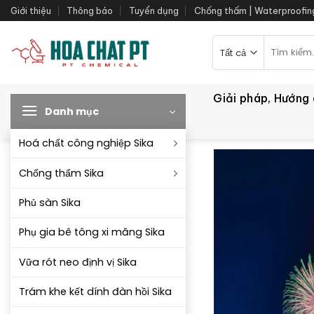
Bỏ
Giới thiệu
Thông báo
Tuyển dụng
Chống thấm | Waterproofin
qua
nội
Tìm
kiếm:
dung
Giải pháp, Hướng
Danh mục
Hoá chất công nghiệp Sika
Chống thấm Sika
Phủ sàn Sika
Phụ gia bê tông xi măng Sika
Vữa rót neo định vị Sika
Trám khe kết dính đàn hồi Sika