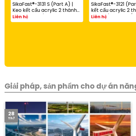
SikaFast®-3131 S (Part A) |
SikaFast®-3121 (Par
Keo kết cấu acrylic 2 thành
kết cấu acrylic 2 
phần đóng rắn nhanh dùng
đóng rắn nhanh (d
Liên hệ
Liên hệ
với SikaFast®-3081 N (Part B)
SikaFast®-3081 N P
Giải pháp, sản phẩm cho dự án năng
28
Th7