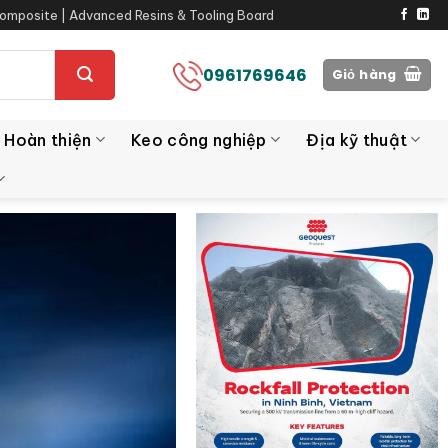
omposite | Advanced Resins & Tooling Board
0961769646
Giỏ hàng
 Hoàn thiện
Keo công nghiệp
Địa kỹ thuật