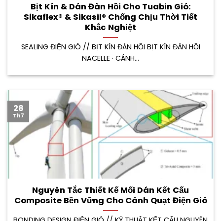
Bịt Kín & Dán Đàn Hồi Cho Tuabin Gió:
Sikaflex® & Sikasil® Chống Chịu Thời Tiết
Khắc Nghiệt
SEALING ĐIỆN GIÓ // BỊT KÍN ĐÀN HỒI BỊT KÍN ĐÀN HỒI
NACELLE · CÁNH...
28
Th7
Nguyên Tắc Thiết Kế Mối Dán Kết Cấu
Composite Bền Vững Cho Cánh Quạt Điện Gió
BONDING DESIGN ĐIỆN GIÓ // KỸ THUẬT KẾT CẤU NGUYÊN