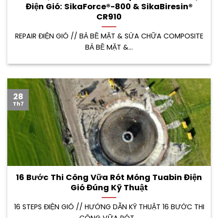
Điện Gió: SikaForce®-800 & SikaBiresin®
CR910
REPAIR ĐIỆN GIÓ // BẢ BỀ MẶT & SỬA CHỮA COMPOSITE
BẢ BỀ MẶT &...
28
Th7
16 Bước Thi Công Vữa Rót Móng Tuabin Điện
Gió Đúng Kỹ Thuật
16 STEPS ĐIỆN GIÓ // HƯỚNG DẪN KỸ THUẬT 16 BƯỚC THI
CÔNG VỮA RÓT...