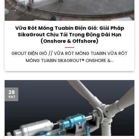
Vữa Rót Móng Tuabin Điện Gió: Giải Pháp
SikaGrout Chịu Tải Trọng Động Dài Hạn
(Onshore & Offshore)
GROUT ĐIỆN GIÓ // VỮA RÓT MÓNG TUABIN VỮA RÓT
MÓNG TUABIN SIKAGROUT® ONSHORE &...
28
Th7