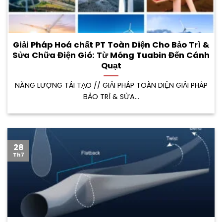
Giải Pháp Hoá chất PT Toàn Diện Cho Bảo Trì &
Sửa Chữa Điện Gió: Từ Móng Tuabin Đến Cánh
Quạt
NĂNG LƯỢNG TÁI TẠO // GIẢI PHÁP TOÀN DIỆN GIẢI PHÁP
BẢO TRÌ & SỬA...
28
Th7