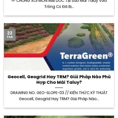
🌱 CHỐNG XÓI MÒN MÁI DỐC Tại Sao Mái Taluy Vừa
Trồng Cỏ Đã Bị...
22
Th6
Geocell, Geogrid Hay TRM? Giải Pháp Nào Phù
Hợp Cho Mái Taluy?
DRAWING NO. GEO-SLOPE-03 // KIẾN THỨC KỸ THUẬT
Geocell, Geogrid Hay TRM? Giải Pháp Nào...