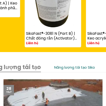
t A) | Keo
thành phần
ùng với
art B)
SikaFast®-3081 N (Part B) |
SikaFast®-
Chất đóng rắn (Activator)
Keo acryli
cho keo acrylic kết cấu
phần đóng
Liên hệ
Liên hệ
SikaFast® 3100 Series
chêm dùn
SikaFast®
 lượng tái tạo
Năng lượng tái tạo Sika
28
Th7