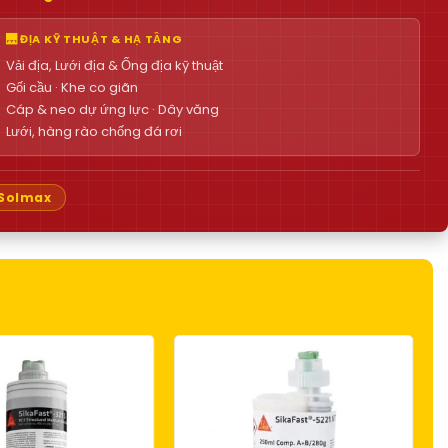
🌉 ĐỊA KỸ THUẬT & HẠ TẦNG
Vải địa, Lưới địa & Ống địa kỹ thuật
Gối cầu · Khe co giãn
Cáp & neo dự ứng lực · Dây văng
Lưới, hàng rào chống đá rơi
Solmax