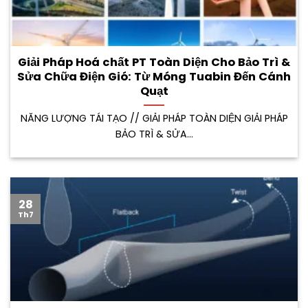
Giải Pháp Hoá chất PT Toàn Diện Cho Bảo Trì &
Sửa Chữa Điện Gió: Từ Móng Tuabin Đến Cánh
Quạt
NĂNG LƯỢNG TÁI TẠO // GIẢI PHÁP TOÀN DIỆN GIẢI PHÁP
BẢO TRÌ & SỬA...
28
Th7