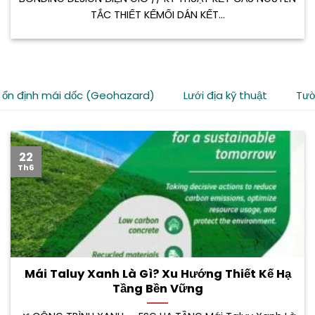
TẮC THIẾT KẾMỐI DÁN KẾT...
 ổn định mái dốc (Geohazard)
Lưới địa kỹ thuật
Tườ
22
Th6
Mái Taluy Xanh Là Gì? Xu Hướng Thiết Kế Hạ
Tầng Bền Vững