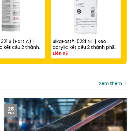
321 S (Part A) |
SikaFast®-5221 NT | Keo
S
c kết cấu 2 thành
acrylic kết cấu 2 thành phần
c
 rắn nhanh có hạt
A và B đóng rắn nhanh cho
v
Liên hệ
L
g với
composite, kim loại và nhựa
t
-3081 N Part B
kỹ thuật
Xem thêm
28
Th7