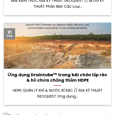
MSE KIẾN THỨC ĐỊA KỸ THUẬT GEOQUEST // BLOG KỸ
THUẬT Phân Biệt Các Loại...
21
Th6
Ứng dụng Draintube™ trong bãi chôn lấp rác
& hồ chứa chống thấm HDPE
HDPE QUẢN LÝ KHÍ & NƯỚC RỈ RÁC // ĐỊA KỸ THUẬT
GEOQUEST Ứng dụng...