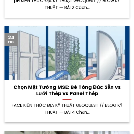
pH KIẾN THỨC ĐỊA KỸ THUẬT GEOQUEST // BLOG KỸ
THUẬT — BÀI 2 Cách...
24
Th6
Chọn Mặt Tường MSE: Bê Tông Đúc Sẵn vs
Lưới Thép vs Panel Thép
FACE KIẾN THỨC ĐỊA KỸ THUẬT GEOQUEST // BLOG KỸ
THUẬT — BÀI 4 Chọn...