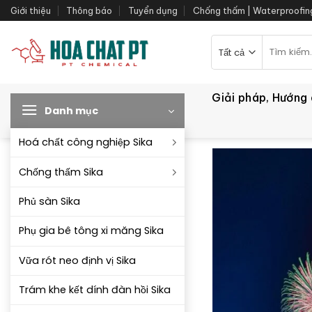
Bỏ
Giới thiệu
Thông báo
Tuyển dụng
Chống thấm | Waterproofin
qua
nội
Tìm
kiếm:
dung
Giải pháp, Hướng
Danh mục
Hoá chất công nghiệp Sika
Chống thấm Sika
Phủ sàn Sika
Phụ gia bê tông xi măng Sika
Vữa rót neo định vị Sika
Trám khe kết dính đàn hồi Sika