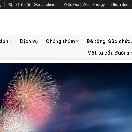
g
Địa kỹ thuật | Geotechnics
Điện Gió | Wind Energy
Nhựa đúc c
 dẫn
Dịch vụ
Chống thấm
Bê tông, Sữa chửa,
Vật tư cầu đường