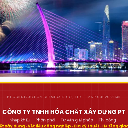
PT CONSTRUCTION CHEMICALS CO., LTD. · MST: 0402052135
CÔNG TY TNHH HÓA CHẤT XÂY DỰNG PT
Nhập khẩu · Phân phối · Tư vấn giải pháp · Thi công
t xây dựng · Vật liệu công nghiệp · Địa kỹ thuật · Hạ tầng gi