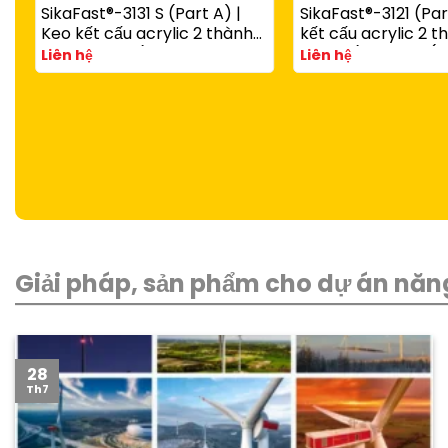
SikaFast®-3131 S (Part A) |
SikaFast®-3121 (Par
Keo kết cấu acrylic 2 thành
kết cấu acrylic 2 
phần đóng rắn nhanh dùng
đóng rắn nhanh (d
Liên hệ
Liên hệ
với SikaFast®-3081 N (Part B)
SikaFast®-3081 N P
Giải pháp, sản phẩm cho dự án năng
28
Th7