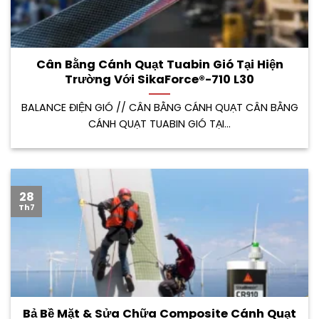
Cân Bằng Cánh Quạt Tuabin Gió Tại Hiện
Trường Với SikaForce®-710 L30
BALANCE ĐIỆN GIÓ // CÂN BẰNG CÁNH QUẠT CÂN BẰNG
CÁNH QUẠT TUABIN GIÓ TẠI...
28
Th7
Bả Bề Mặt & Sửa Chữa Composite Cánh Quạt