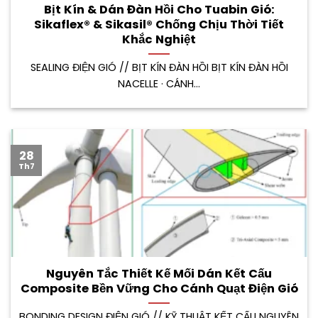
Bịt Kín & Dán Đàn Hồi Cho Tuabin Gió:
Sikaflex® & Sikasil® Chống Chịu Thời Tiết
Khắc Nghiệt
SEALING ĐIỆN GIÓ // BỊT KÍN ĐÀN HỒI BỊT KÍN ĐÀN HỒI
NACELLE · CÁNH...
28
Th7
Nguyên Tắc Thiết Kế Mối Dán Kết Cấu
Composite Bền Vững Cho Cánh Quạt Điện Gió
BONDING DESIGN ĐIỆN GIÓ // KỸ THUẬT KẾT CẤU NGUYÊN