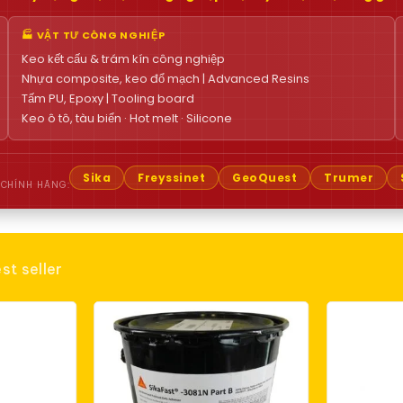
🏭 VẬT TƯ CÔNG NGHIỆP
Keo kết cấu & trám kín công nghiệp
Nhựa composite, keo đổ mạch | Advanced Resins
Tấm PU, Epoxy | Tooling board
Keo ô tô, tàu biển · Hot melt · Silicone
Sika
Freyssinet
GeoQuest
Trumer
 CHÍNH HÃNG:
st seller