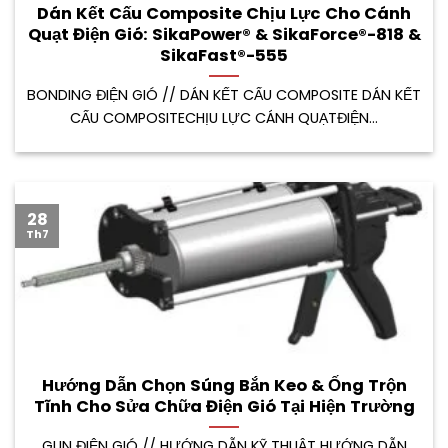
Dán Kết Cấu Composite Chịu Lực Cho Cánh
Quạt Điện Gió: SikaPower® & SikaForce®-818 &
SikaFast®-555
BONDING ĐIỆN GIÓ // DÁN KẾT CẤU COMPOSITE DÁN KẾT
CẤU COMPOSITECHỊU LỰC CÁNH QUẠTĐIỆN...
28
Th7
Hướng Dẫn Chọn Súng Bắn Keo & Ống Trộn
Tĩnh Cho Sửa Chữa Điện Gió Tại Hiện Trường
GUN ĐIỆN GIÓ // HƯỚNG DẪN KỸ THUẬT HƯỚNG DẪN