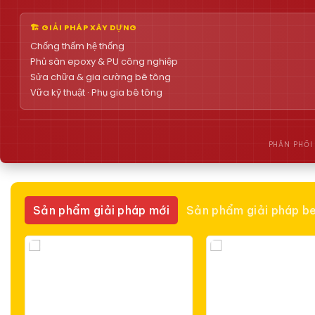
🏗 GIẢI PHÁP XÂY DỰNG
Chống thấm hệ thống
Phủ sàn epoxy & PU công nghiệp
Sửa chữa & gia cường bê tông
Vữa kỹ thuật · Phụ gia bê tông
PHÂN PHỐI
Sản phẩm giải pháp mới
Sản phẩm giải pháp be