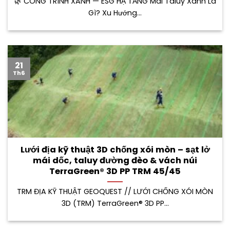
🌿 CÔNG TRÌNH XANH — ESG HẠ TẦNG Mái Taluy Xanh Là
Gì? Xu Hướng...
21
Th6
Lưới địa kỹ thuật 3D chống xói mòn – sạt lở
mái dốc, taluy đường đèo & vách núi
TerraGreen® 3D PP TRM 45/45
TRM ĐỊA KỸ THUẬT GEOQUEST // LƯỚI CHỐNG XÓI MÒN
3D (TRM) TerraGreen® 3D PP...