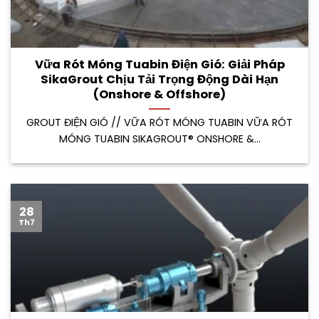
Vữa Rót Móng Tuabin Điện Gió: Giải Pháp
SikaGrout Chịu Tải Trọng Động Dài Hạn
(Onshore & Offshore)
GROUT ĐIỆN GIÓ // VỮA RÓT MÓNG TUABIN VỮA RÓT
MÓNG TUABIN SIKAGROUT® ONSHORE &...
28
Th7