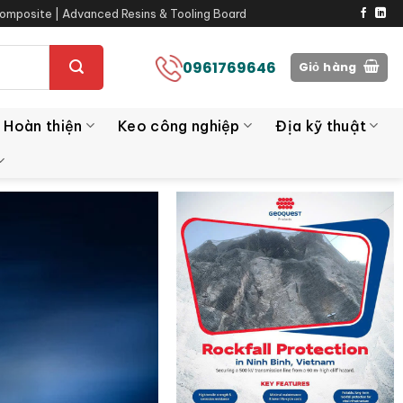
omposite | Advanced Resins & Tooling Board
0961769646
Giỏ hàng
 Hoàn thiện
Keo công nghiệp
Địa kỹ thuật