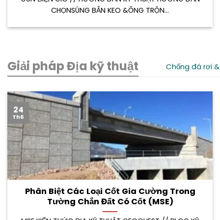
CHỌNSÚNG BẮN KEO &ỐNG TRỘN...
Giải pháp Địa kỹ thuật
Chống đá rơi &
24
Th6
Phân Biệt Các Loại Cốt Gia Cường Trong
Tường Chắn Đất Có Cốt (MSE)