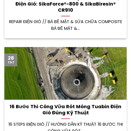
Điện Gió: SikaForce®-800 & SikaBiresin®
CR910
REPAIR ĐIỆN GIÓ // BẢ BỀ MẶT & SỬA CHỮA COMPOSITE
BẢ BỀ MẶT &...
28
Th7
16 Bước Thi Công Vữa Rót Móng Tuabin Điện
Gió Đúng Kỹ Thuật
16 STEPS ĐIỆN GIÓ // HƯỚNG DẪN KỸ THUẬT 16 BƯỚC THI
CÔNG VỮA RÓT...