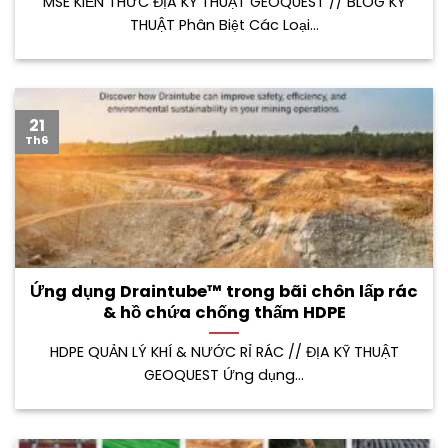
MSE KIẾN THỨC ĐỊA KỸ THUẬT GEOQUEST // BLOG KỸ
THUẬT Phân Biệt Các Loại...
21
Th6
Ứng dụng Draintube™ trong bãi chôn lấp rác
& hồ chứa chống thấm HDPE
HDPE QUẢN LÝ KHÍ & NƯỚC RỈ RÁC // ĐỊA KỸ THUẬT
GEOQUEST Ứng dụng...