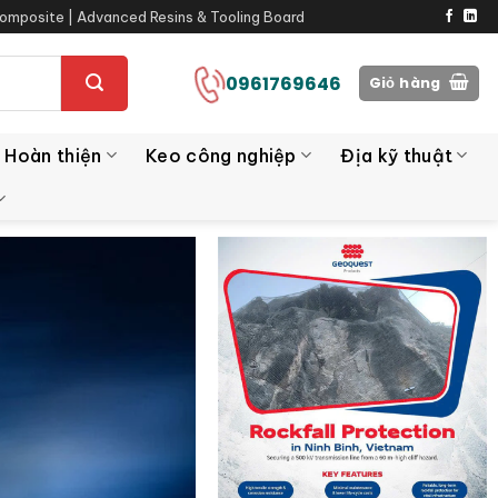
omposite | Advanced Resins & Tooling Board
0961769646
Giỏ hàng
 Hoàn thiện
Keo công nghiệp
Địa kỹ thuật