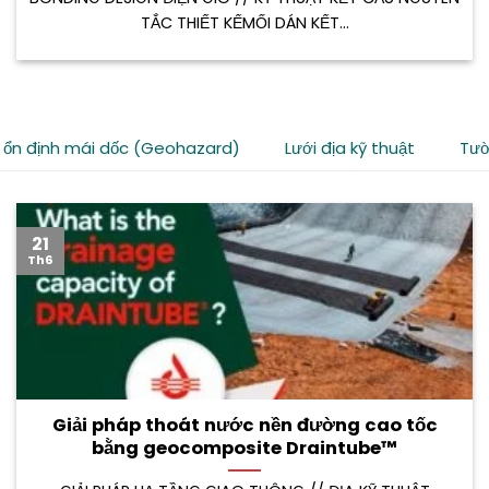
TẮC THIẾT KẾMỐI DÁN KẾT...
 ổn định mái dốc (Geohazard)
Lưới địa kỹ thuật
Tườ
21
Th6
Giải pháp thoát nước nền đường cao tốc
bằng geocomposite Draintube™