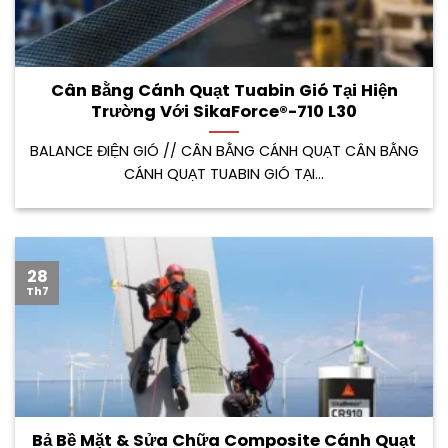
Cân Bằng Cánh Quạt Tuabin Gió Tại Hiện
Trường Với SikaForce®-710 L30
BALANCE ĐIỆN GIÓ // CÂN BẰNG CÁNH QUẠT CÂN BẰNG
CÁNH QUẠT TUABIN GIÓ TẠI...
28
Th7
Bả Bề Mặt & Sửa Chữa Composite Cánh Quạt