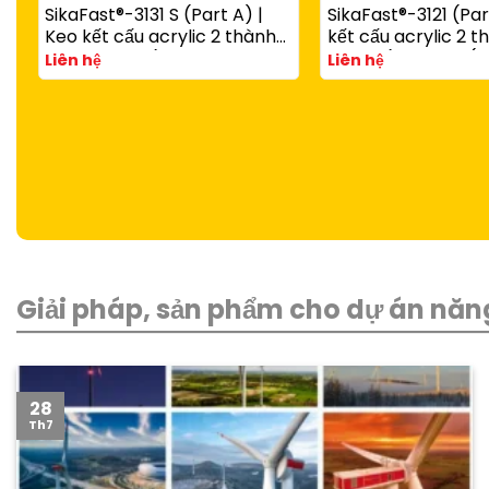
SikaFast®-3131 S (Part A) |
SikaFast®-3121 (Par
Keo kết cấu acrylic 2 thành
kết cấu acrylic 2 
phần đóng rắn nhanh dùng
đóng rắn nhanh (d
Liên hệ
Liên hệ
với SikaFast®-3081 N (Part B)
SikaFast®-3081 N P
Giải pháp, sản phẩm cho dự án năng
28
Th7