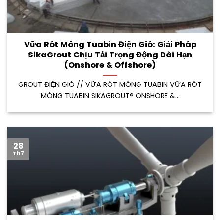
Vữa Rót Móng Tuabin Điện Gió: Giải Pháp
SikaGrout Chịu Tải Trọng Động Dài Hạn
(Onshore & Offshore)
GROUT ĐIỆN GIÓ // VỮA RÓT MÓNG TUABIN VỮA RÓT
MÓNG TUABIN SIKAGROUT® ONSHORE &...
28
Th7