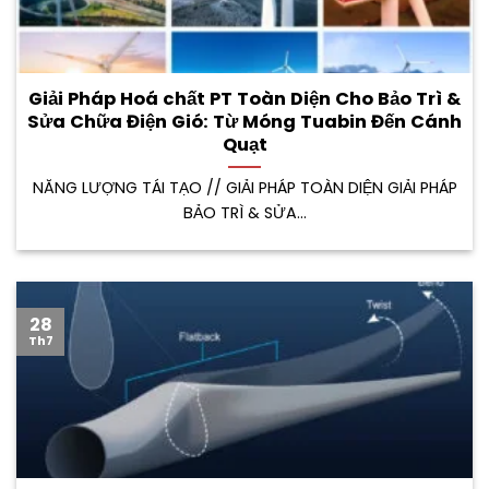
Giải Pháp Hoá chất PT Toàn Diện Cho Bảo Trì &
Sửa Chữa Điện Gió: Từ Móng Tuabin Đến Cánh
Quạt
NĂNG LƯỢNG TÁI TẠO // GIẢI PHÁP TOÀN DIỆN GIẢI PHÁP
BẢO TRÌ & SỬA...
28
Th7