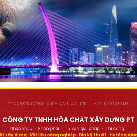
PT CONSTRUCTION CHEMICALS CO., LTD. · MST: 0402052135
CÔNG TY TNHH HÓA CHẤT XÂY DỰNG PT
Nhập khẩu · Phân phối · Tư vấn giải pháp · Thi công
t xây dựng · Vật liệu công nghiệp · Địa kỹ thuật · Hạ tầng gi