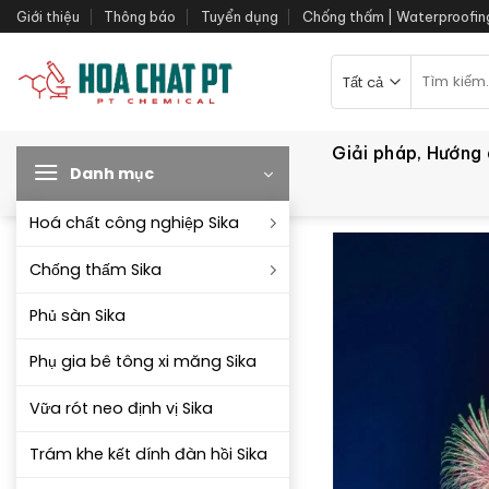
Bỏ
Giới thiệu
Thông báo
Tuyển dụng
Chống thấm | Waterproofin
qua
nội
Tìm
kiếm:
dung
Giải pháp, Hướng
Danh mục
Hoá chất công nghiệp Sika
Chống thấm Sika
Phủ sàn Sika
Phụ gia bê tông xi măng Sika
Vữa rót neo định vị Sika
Trám khe kết dính đàn hồi Sika