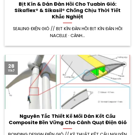
Bịt Kín & Dán Đàn Hồi Cho Tuabin Gió:
Sikaflex® & Sikasil® Chống Chịu Thời Tiết
Khắc Nghiệt
SEALING ĐIỆN GIÓ // BỊT KÍN ĐÀN HỒI BỊT KÍN ĐÀN HỒI
NACELLE · CÁNH...
28
Th7
Nguyên Tắc Thiết Kế Mối Dán Kết Cấu
Composite Bền Vững Cho Cánh Quạt Điện Gió
BONDING DESIGN ĐIỆN GIÓ // KỸ THUẬT KẾT CẤU NGUYÊN