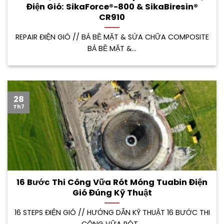
Điện Gió: SikaForce®-800 & SikaBiresin®
CR910
REPAIR ĐIỆN GIÓ // BẢ BỀ MẶT & SỬA CHỮA COMPOSITE
BẢ BỀ MẶT &...
28
Th7
16 Bước Thi Công Vữa Rót Móng Tuabin Điện
Gió Đúng Kỹ Thuật
16 STEPS ĐIỆN GIÓ // HƯỚNG DẪN KỸ THUẬT 16 BƯỚC THI
CÔNG VỮA RÓT...