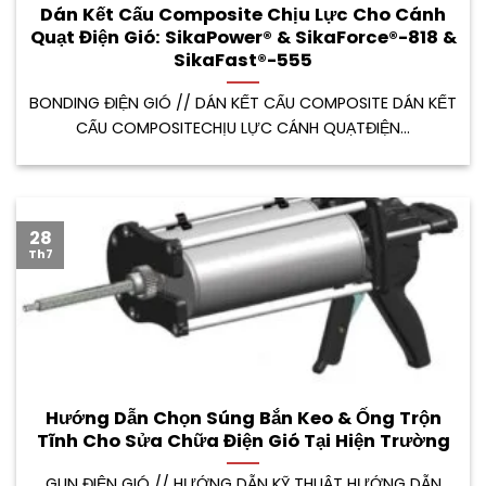
Dán Kết Cấu Composite Chịu Lực Cho Cánh
Quạt Điện Gió: SikaPower® & SikaForce®-818 &
SikaFast®-555
BONDING ĐIỆN GIÓ // DÁN KẾT CẤU COMPOSITE DÁN KẾT
CẤU COMPOSITECHỊU LỰC CÁNH QUẠTĐIỆN...
28
Th7
Hướng Dẫn Chọn Súng Bắn Keo & Ống Trộn
Tĩnh Cho Sửa Chữa Điện Gió Tại Hiện Trường
GUN ĐIỆN GIÓ // HƯỚNG DẪN KỸ THUẬT HƯỚNG DẪN