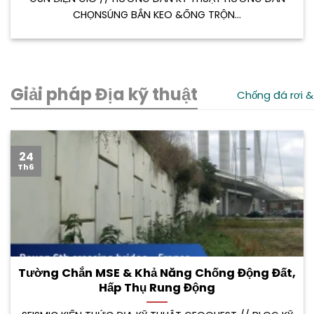
CHỌNSÚNG BẮN KEO &ỐNG TRỘN...
Giải pháp Địa kỹ thuật
Chống đá rơi &
24
Th6
Tường Chắn MSE & Khả Năng Chống Động Đất,
Hấp Thụ Rung Động