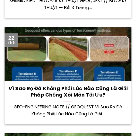
SEISMIC KIẾN THỨC ĐỊA KỸ THUẬT GEOQUEST // BLOG KỸ
THUẬT — BÀI 3 Tường...
22
Th6
Vì Sao Rọ Đá Không Phải Lúc Nào Cũng Là Giải
Pháp Chống Xói Mòn Tối Ưu?
GEO-ENGINEERING NOTE // GEOQUEST Vì Sao Rọ Đá
Không Phải Lúc Nào Cũng Là Giải...