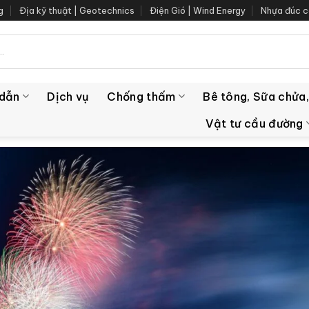
g
Địa kỹ thuật | Geotechnics
Điện Gió | Wind Energy
Nhựa đúc c
 dẫn
Dịch vụ
Chống thấm
Bê tông, Sữa chửa,
Vật tư cầu đường