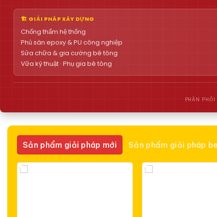
🏗 GIẢI PHÁP XÂY DỰNG
Chống thấm hệ thống
Phủ sàn epoxy & PU công nghiệp
Sửa chữa & gia cường bê tông
Vữa kỹ thuật · Phụ gia bê tông
PHÂN PHỐI
Sản phẩm giải pháp mới
Sản phẩm giải pháp be