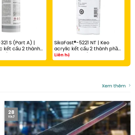
321 S (Part A) |
SikaFast®-5221 NT | Keo
S
c kết cấu 2 thành
acrylic kết cấu 2 thành phần
c
 rắn nhanh có hạt
A và B đóng rắn nhanh cho
v
Liên hệ
L
g với
composite, kim loại và nhựa
t
-3081 N Part B
kỹ thuật
Xem thêm
28
Th7