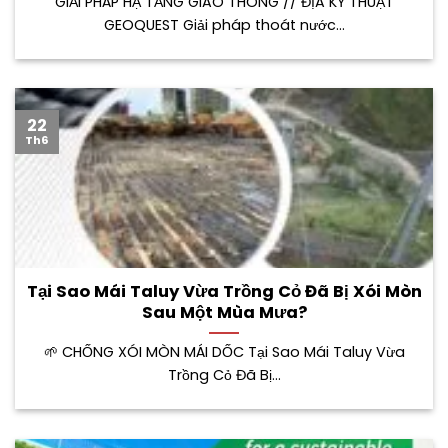
GIẢI PHÁP HẠ TẦNG GIAO THÔNG // ĐỊA KỸ THUẬT
GEOQUEST Giải pháp thoát nước...
22
Th6
Tại Sao Mái Taluy Vừa Trồng Cỏ Đã Bị Xói Mòn
Sau Một Mùa Mưa?
🌱 CHỐNG XÓI MÒN MÁI DỐC Tại Sao Mái Taluy Vừa
Trồng Cỏ Đã Bị...