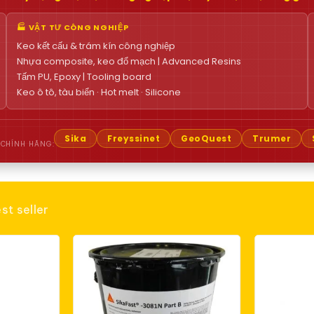
🏭 VẬT TƯ CÔNG NGHIỆP
Keo kết cấu & trám kín công nghiệp
Nhựa composite, keo đổ mạch | Advanced Resins
Tấm PU, Epoxy | Tooling board
Keo ô tô, tàu biển · Hot melt · Silicone
Sika
Freyssinet
GeoQuest
Trumer
 CHÍNH HÃNG:
st seller