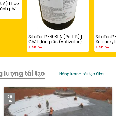
t A) | Keo
thành phần
ùng với
art B)
SikaFast®-3081 N (Part B) |
SikaFast®-
Chất đóng rắn (Activator)
Keo acryli
cho keo acrylic kết cấu
phần đóng
Liên hệ
Liên hệ
SikaFast® 3100 Series
chêm dùn
SikaFast®
 lượng tái tạo
Năng lượng tái tạo Sika
28
Th7