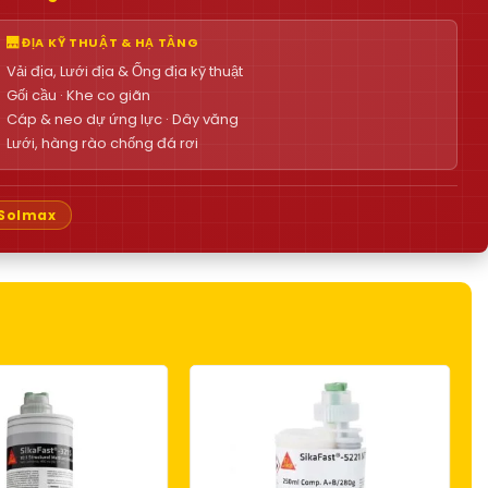
🌉 ĐỊA KỸ THUẬT & HẠ TẦNG
Vải địa, Lưới địa & Ống địa kỹ thuật
Gối cầu · Khe co giãn
Cáp & neo dự ứng lực · Dây văng
Lưới, hàng rào chống đá rơi
Solmax