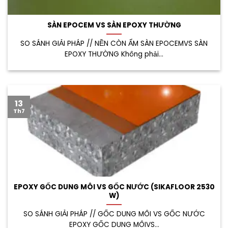
SÀN EPOCEM VS SÀN EPOXY THƯỜNG
SO SÁNH GIẢI PHÁP // NỀN CÒN ẨM SÀN EPOCEMVS SÀN
EPOXY THƯỜNG Không phải...
13
Th7
EPOXY GỐC DUNG MÔI VS GỐC NƯỚC (SIKAFLOOR 2530
W)
SO SÁNH GIẢI PHÁP // GỐC DUNG MÔI VS GỐC NƯỚC
EPOXY GỐC DUNG MÔIVS...