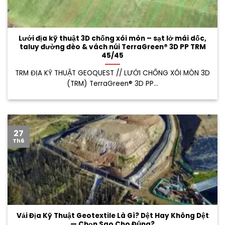
Lưới địa kỹ thuật 3D chống xói mòn – sạt lở mái dốc,
taluy đường đèo & vách núi TerraGreen® 3D PP TRM
45/45
TRM ĐỊA KỸ THUẬT GEOQUEST // LƯỚI CHỐNG XÓI MÒN 3D
(TRM) TerraGreen® 3D PP...
27
Th6
Vải Địa Kỹ Thuật Geotextile Là Gì? Dệt Hay Không Dệt
— Chọn Sao Cho Đúng?