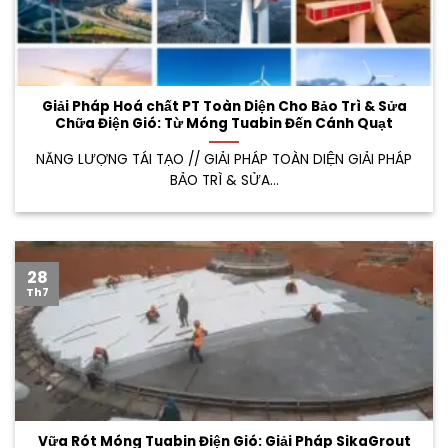
Giải Pháp Hoá chất PT Toàn Diện Cho Bảo Trì & Sửa
Chữa Điện Gió: Từ Móng Tuabin Đến Cánh Quạt
NĂNG LƯỢNG TÁI TẠO // GIẢI PHÁP TOÀN DIỆN GIẢI PHÁP
BẢO TRÌ & SỬA...
28
Th7
Vữa Rót Móng Tuabin Điện Gió: Giải Pháp SikaGrout