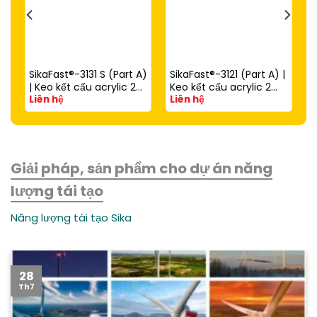
SikaFast®-3131 S (Part A)
SikaFast®-3121 (Part A) |
| Keo kết cấu acrylic 2
Keo kết cấu acrylic 2
Liên hệ
Liên hệ
thành phần đóng rắn
thành phần đóng rắn
nhanh dùng với
nhanh (dùng với
SikaFast®-3081 N (Part
SikaFast®-3081 N Part B)
B)
Giải pháp, sản phẩm cho dự án năng
lượng tái tạo
Năng lượng tái tạo Sika
28
Th7