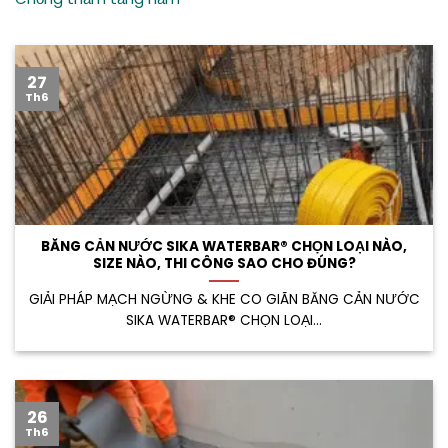
27
Th6
BĂNG CẢN NƯỚC SIKA WATERBAR® CHỌN LOẠI NÀO,
SIZE NÀO, THI CÔNG SAO CHO ĐÚNG?
GIẢI PHÁP MẠCH NGỪNG & KHE CO GIÃN BĂNG CẢN NƯỚC
SIKA WATERBAR® CHỌN LOẠI...
26
Th6