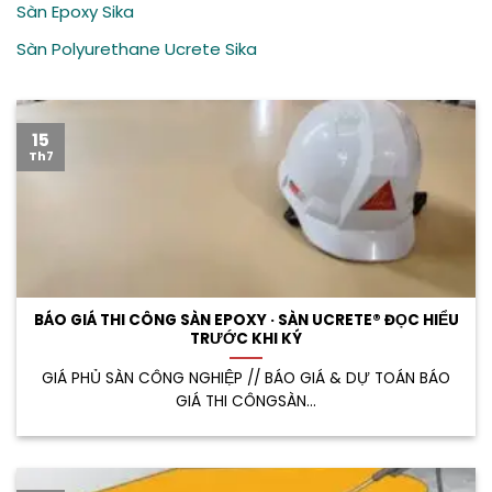
Sàn Epoxy Sika
Sàn Polyurethane Ucrete Sika
15
Th7
BÁO GIÁ THI CÔNG SÀN EPOXY · SÀN UCRETE® ĐỌC HIỂU
TRƯỚC KHI KÝ
GIÁ PHỦ SÀN CÔNG NGHIỆP // BÁO GIÁ & DỰ TOÁN BÁO
GIÁ THI CÔNGSÀN...