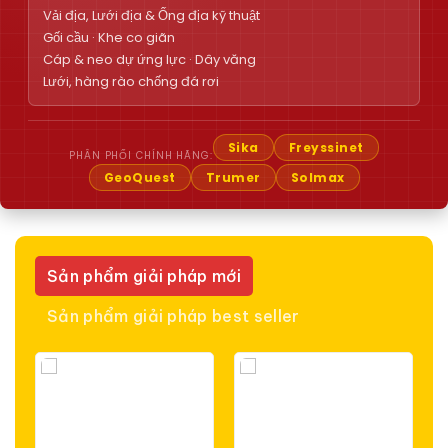
Vải địa, Lưới địa & Ống địa kỹ thuật
Gối cầu · Khe co giãn
Cáp & neo dự ứng lực · Dây văng
Lưới, hàng rào chống đá rơi
Sika
Freyssinet
PHÂN PHỐI CHÍNH HÃNG:
GeoQuest
Trumer
Solmax
Sản phẩm giải pháp mới
Sản phẩm giải pháp best seller