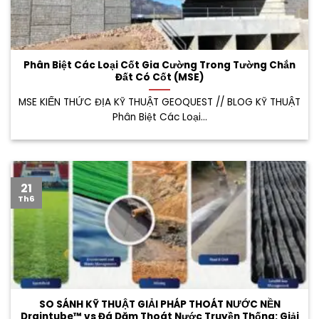
Phân Biệt Các Loại Cốt Gia Cường Trong Tường Chắn
Đất Có Cốt (MSE)
MSE KIẾN THỨC ĐỊA KỸ THUẬT GEOQUEST // BLOG KỸ THUẬT
Phân Biệt Các Loại...
21
Th6
SO SÁNH KỸ THUẬT GIẢI PHÁP THOÁT NƯỚC NỀN
Draintube™ vs Đá Dăm Thoát Nước Truyền Thống: Giải