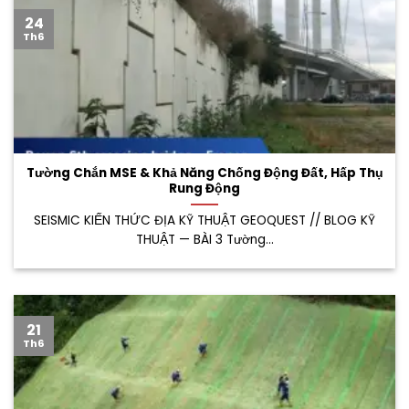
24
Th6
Tường Chắn MSE & Khả Năng Chống Động Đất, Hấp Thụ
Rung Động
SEISMIC KIẾN THỨC ĐỊA KỸ THUẬT GEOQUEST // BLOG KỸ
THUẬT — BÀI 3 Tường...
21
Th6