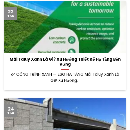
22
Th6
Mái Taluy Xanh Là Gì? Xu Hướng Thiết Kế Hạ Tầng Bền
Vững
🌿 CÔNG TRÌNH XANH — ESG HẠ TẦNG Mái Taluy Xanh Là
Gì? Xu Hướng...
24
Th6