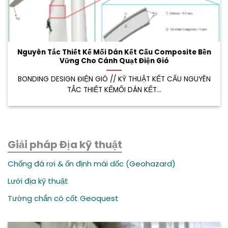
Nguyên Tắc Thiết Kế Mối Dán Kết Cấu Composite Bền
Vững Cho Cánh Quạt Điện Gió
BONDING DESIGN ĐIỆN GIÓ // KỸ THUẬT KẾT CẤU NGUYÊN
TẮC THIẾT KẾMỐI DÁN KẾT...
Giải pháp Địa kỹ thuật
Chống đá rơi & ổn định mái dốc (Geohazard)
Lưới địa kỹ thuật
Tường chắn có cốt Geoquest