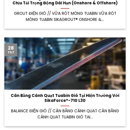
Chịu Tải Trọng Động Dài Hạn (Onshore & Offshore)
GROUT ĐIỆN GIÓ // VỮA RÓT MÓNG TUABIN VỮA RÓT
MÓNG TUABIN SIKAGROUT® ONSHORE &...
28
Th7
Cân Bằng Cánh Quạt Tuabin Gió Tại Hiện Trường Với
SikaForce®-710 L30
BALANCE ĐIỆN GIÓ // CÂN BẰNG CÁNH QUẠT CÂN BẰNG
CÁNH QUẠT TUABIN GIÓ TẠI...