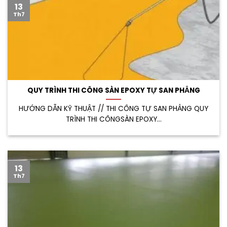
13
Th7
QUY TRÌNH THI CÔNG SÀN EPOXY TỰ SAN PHẲNG
HƯỚNG DẪN KỸ THUẬT // THI CÔNG TỰ SAN PHẲNG QUY
TRÌNH THI CÔNGSÀN EPOXY...
13
Th7