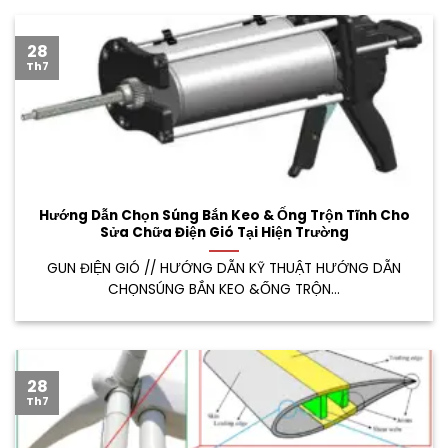
28
Th7
Hướng Dẫn Chọn Súng Bắn Keo & Ống Trộn Tĩnh Cho
Sửa Chữa Điện Gió Tại Hiện Trường
GUN ĐIỆN GIÓ // HƯỚNG DẪN KỸ THUẬT HƯỚNG DẪN
CHỌNSÚNG BẮN KEO &ỐNG TRỘN...
28
Th7