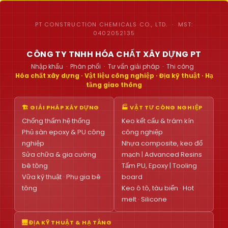
PT CONSTRUCTION CHEMICALS CO., LTD. · MST:
0402052135
CÔNG TY TNHH HÓA CHẤT XÂY DỰNG PT
Nhập khẩu · Phân phối · Tư vấn giải pháp · Thi công
Hóa chất xây dựng · Vật liệu công nghiệp · Địa kỹ thuật · Hạ
tầng giao thông
🏗 GIẢI PHÁP XÂY DỰNG
🏭 VẬT TƯ CÔNG NGHIỆP
Chống thấm hệ thống
Keo kết cấu & trám kín
Phủ sàn epoxy & PU công
công nghiệp
nghiệp
Nhựa composite, keo đổ
Sửa chữa & gia cường
mạch | Advanced Resins
bê tông
Tấm PU, Epoxy | Tooling
Vữa kỹ thuật · Phụ gia bê
board
tông
Keo ô tô, tàu biển · Hot
melt · Silicone
🌉 ĐỊA KỸ THUẬT & HẠ TẦNG