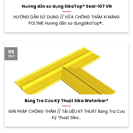
Hướng dẫn sử dụng SikaTop® Seal-107 VN
HƯỚNG DẪN SỬ DỤNG // VỮA CHỐNG THẤM XI MĂNG
POLYME Hướng dẫn sử dụngSikaTop®...
05
Th7
Bảng Tra Cứu Kỹ Thuật Sika Waterbar®
GIẢI PHÁP CHỐNG THẤM // TÀI LIỆU KỸ THUẬT Bảng Tra Cứu
Kỹ Thuật Sika...