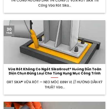
THI CÔNG HƯỚNG DẪN THI CÔNG // VỮA RÓT SIKA Thi
Công Vữa Rót Sika...
30
Th6
Vữa Rót Không Co Ngót SikaGrout® Hướng Dẫn Toàn
Diện Chọn Đúng Loại Cho Từng Hạng Mục Công Trình
GRT SIKA® VỮA RÓT — NEO MÓC ĐỊNH VỊ // HƯỚNG DẪN KỸ
THUẬT Vữa...