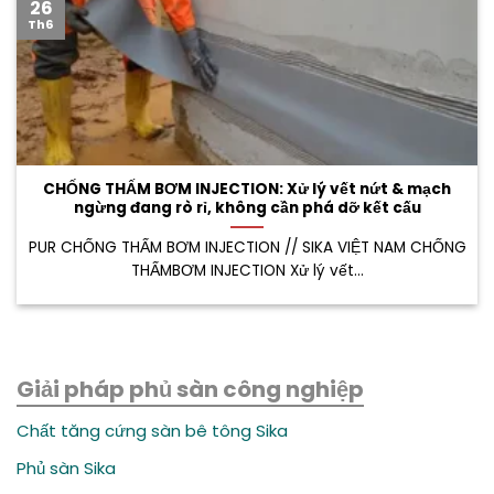
26
Th6
CHỐNG THẤM BƠM INJECTION: Xử lý vết nứt & mạch
ngừng đang rò rỉ, không cần phá dỡ kết cấu
PUR CHỐNG THẤM BƠM INJECTION // SIKA VIỆT NAM CHỐNG
THẤMBƠM INJECTION Xử lý vết...
Giải pháp phủ sàn công nghiệp
Chất tăng cứng sàn bê tông Sika
Phủ sàn Sika