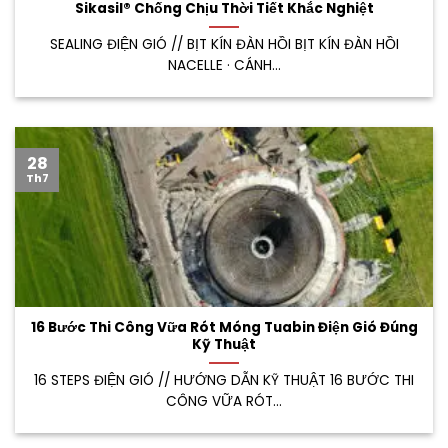
Sikasil® Chống Chịu Thời Tiết Khắc Nghiệt
SEALING ĐIỆN GIÓ // BỊT KÍN ĐÀN HỒI BỊT KÍN ĐÀN HỒI
NACELLE · CÁNH...
28
Th7
16 Bước Thi Công Vữa Rót Móng Tuabin Điện Gió Đúng
Kỹ Thuật
16 STEPS ĐIỆN GIÓ // HƯỚNG DẪN KỸ THUẬT 16 BƯỚC THI
CÔNG VỮA RÓT...