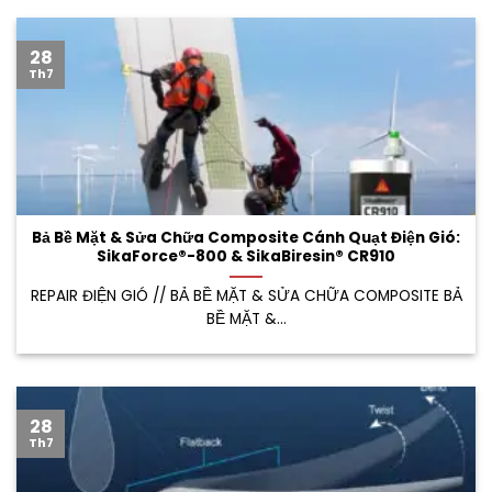
28
Th7
Bả Bề Mặt & Sửa Chữa Composite Cánh Quạt Điện Gió:
SikaForce®-800 & SikaBiresin® CR910
REPAIR ĐIỆN GIÓ // BẢ BỀ MẶT & SỬA CHỮA COMPOSITE BẢ
BỀ MẶT &...
28
Th7