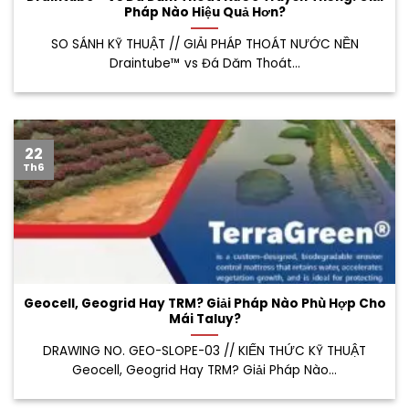
Pháp Nào Hiệu Quả Hơn?
SO SÁNH KỸ THUẬT // GIẢI PHÁP THOÁT NƯỚC NỀN
Draintube™ vs Đá Dăm Thoát...
22
Th6
Geocell, Geogrid Hay TRM? Giải Pháp Nào Phù Hợp Cho
Mái Taluy?
DRAWING NO. GEO-SLOPE-03 // KIẾN THỨC KỸ THUẬT
Geocell, Geogrid Hay TRM? Giải Pháp Nào...