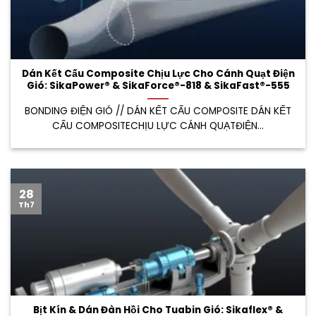
Dán Kết Cấu Composite Chịu Lực Cho Cánh Quạt Điện
Gió: SikaPower® & SikaForce®-818 & SikaFast®-555
BONDING ĐIỆN GIÓ // DÁN KẾT CẤU COMPOSITE DÁN KẾT
CẤU COMPOSITECHỊU LỰC CÁNH QUẠTĐIỆN...
28
Th7
Bịt Kín & Dán Đàn Hồi Cho Tuabin Gió: Sikaflex® &