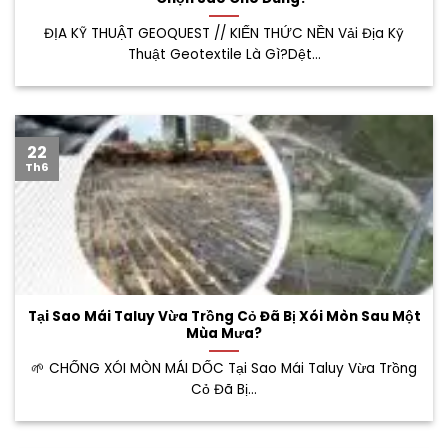
ĐỊA KỸ THUẬT GEOQUEST // KIẾN THỨC NỀN Vải Địa Kỹ
Thuật Geotextile Là Gì?Dệt...
22
Th6
Tại Sao Mái Taluy Vừa Trồng Cỏ Đã Bị Xói Mòn Sau Một
Mùa Mưa?
🌱 CHỐNG XÓI MÒN MÁI DỐC Tại Sao Mái Taluy Vừa Trồng
Cỏ Đã Bị...