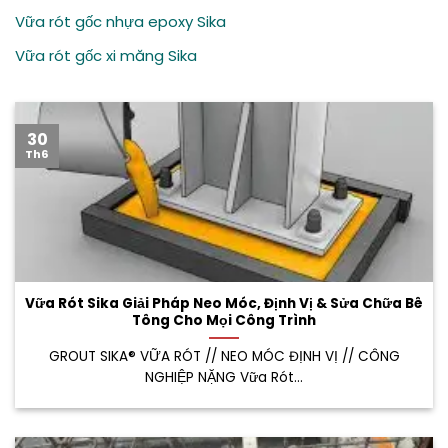
Vữa rót gốc nhựa epoxy Sika
Vữa rót gốc xi măng Sika
30
Th6
Vữa Rót Sika Giải Pháp Neo Móc, Định Vị & Sửa Chữa Bê
Tông Cho Mọi Công Trình
GROUT SIKA® VỮA RÓT // NEO MÓC ĐỊNH VỊ // CÔNG
NGHIỆP NẶNG Vữa Rót...