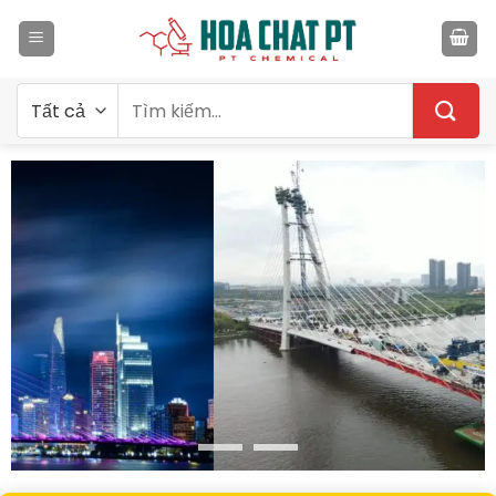
Bỏ
qua
nội
dung
Tìm
kiếm: