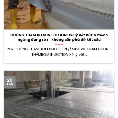
CHỐNG THẤM BƠM INJECTION: Xử lý vết nứt & mạch
ngừng đang rò rỉ, không cần phá dỡ kết cấu
PUR CHỐNG THẤM BƠM INJECTION // SIKA VIỆT NAM CHỐNG
THẤMBƠM INJECTION Xử lý vết...
26
Th6