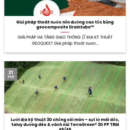
Giải pháp thoát nước nền đường cao tốc bằng
geocomposite Draintube™
GIẢI PHÁP HẠ TẦNG GIAO THÔNG // ĐỊA KỸ THUẬT
GEOQUEST Giải pháp thoát nước...
21
Th6
Lưới địa kỹ thuật 3D chống xói mòn – sạt lở mái dốc,
taluy đường đèo & vách núi TerraGreen® 3D PP TRM
45/45