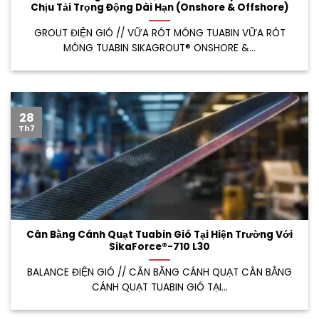
Chịu Tải Trọng Động Dài Hạn (Onshore & Offshore)
GROUT ĐIỆN GIÓ // VỮA RÓT MÓNG TUABIN VỮA RÓT
MÓNG TUABIN SIKAGROUT® ONSHORE &...
28
Th7
Cân Bằng Cánh Quạt Tuabin Gió Tại Hiện Trường Với
SikaForce®-710 L30
BALANCE ĐIỆN GIÓ // CÂN BẰNG CÁNH QUẠT CÂN BẰNG
CÁNH QUẠT TUABIN GIÓ TẠI...