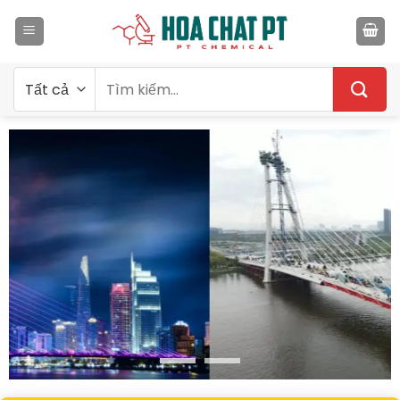
Bỏ
qua
nội
dung
Tìm
kiếm: