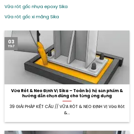
Vữa rót gốc nhựa epoxy Sika
Vữa rót gốc xi măng Sika
03
Th7
Vữa Rót & Neo Định Vị Sika – Toàn bộ hệ sản phẩm &
hướng dẫn chọn đúng cho từng ứng dụng
39 GIẢI PHÁP KẾT CẤU // VỮA RÓT & NEO ĐỊNH VỊ Vữa Rót
&...