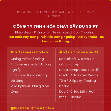
PT CONSTRUCTION CHEMICALS CO., LTD. · MST:
0402052135
CÔNG TY TNHH HÓA CHẤT XÂY DỰNG PT
Nhập khẩu · Phân phối · Tư vấn giải pháp · Thi công
Hóa chất xây dựng · Vật liệu công nghiệp · Địa kỹ thuật · Hạ
tầng giao thông
🏗 GIẢI PHÁP XÂY DỰNG
🏭 VẬT TƯ CÔNG NGHIỆP
Chống thấm hệ thống
Keo kết cấu & trám kín
Phủ sàn epoxy & PU công
công nghiệp
nghiệp
Nhựa composite, keo đổ
Sửa chữa & gia cường
mạch | Advanced Resins
bê tông
Tấm PU, Epoxy | Tooling
Vữa kỹ thuật · Phụ gia bê
board
tông
Keo ô tô, tàu biển · Hot
melt · Silicone
🌉 ĐỊA KỸ THUẬT & HẠ TẦNG