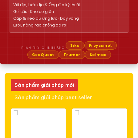
Vải địa, Lưới địa & Ống địa kỹ thuật
Gối cầu · Khe co giãn
Cáp & neo dự ứng lực · Dây văng
Lưới, hàng rào chống đá rơi
Sika
Freyssinet
PHÂN PHỐI CHÍNH HÃNG:
GeoQuest
Trumer
Solmax
Sản phẩm giải pháp mới
Sản phẩm giải pháp best seller