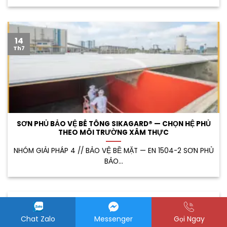
14
Th7
SƠN PHỦ BẢO VỆ BÊ TÔNG SIKAGARD® — CHỌN HỆ PHỦ
THEO MÔI TRƯỜNG XÂM THỰC
NHÓM GIẢI PHÁP 4 // BẢO VỆ BỀ MẶT — EN 1504-2 SƠN PHỦ
BẢO...
05
Th7
Chat Zalo
Messenger
Gọi Ngay