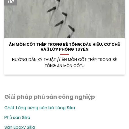
Th7
ĂN MÒN CỐT THÉP TRONG BÊ TÔNG: DẤU HIỆU, CƠ CHẾ
VÀ 3 LỚP PHÒNG TUYẾN
HƯỚNG DẪN KỸ THUẬT // ĂN MÒN CỐT THÉP TRONG BÊ
TÔNG ĂN MÒN CỐT...
Giải pháp phủ sàn công nghiệp
Chất tăng cứng sàn bê tông Sika
Phủ sàn Sika
Sàn Epoxy Sika