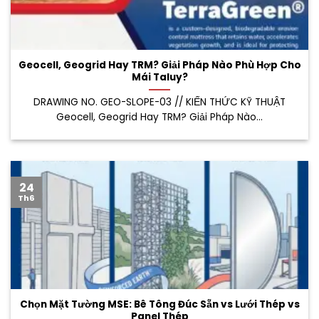
Geocell, Geogrid Hay TRM? Giải Pháp Nào Phù Hợp Cho
Mái Taluy?
DRAWING NO. GEO-SLOPE-03 // KIẾN THỨC KỸ THUẬT
Geocell, Geogrid Hay TRM? Giải Pháp Nào...
24
Th6
Chọn Mặt Tường MSE: Bê Tông Đúc Sẵn vs Lưới Thép vs
Panel Thép