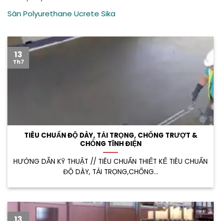
Sàn Polyurethane Ucrete Sika
13
Th7
TIÊU CHUẨN ĐỘ DÀY, TẢI TRỌNG, CHỐNG TRƯỢT &
CHỐNG TĨNH ĐIỆN
HƯỚNG DẪN KỸ THUẬT // TIÊU CHUẨN THIẾT KẾ TIÊU CHUẨN
ĐỘ DÀY, TẢI TRỌNG,CHỐNG...
13