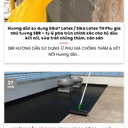
Hướng dẫn sử dụng Sika® Latex / Sika Latex TH Phụ gia
nhũ tương SBR – tỷ lệ pha trộn chính xác cho hồ dầu
kết nối, vữa trát chống thấm, cán sàn
SBR HƯỚNG DẪN SỬ DỤNG // PHỤ GIA CHỐNG THẤM & KẾT
NỐI Hướng dẫn...
27
Th6