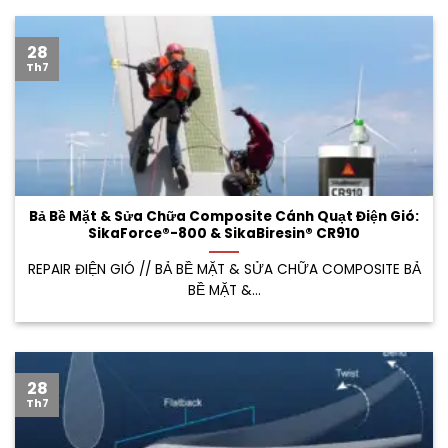
28
Th7
Bả Bề Mặt & Sửa Chữa Composite Cánh Quạt Điện Gió:
SikaForce®-800 & SikaBiresin® CR910
REPAIR ĐIỆN GIÓ // BẢ BỀ MẶT & SỬA CHỮA COMPOSITE BẢ
BỀ MẶT &...
28
Th7