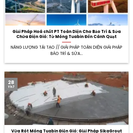
Giải Pháp Hoá chất PT Toàn Diện Cho Bảo Trì & Sửa
Chữa Điện Gió: Từ Móng Tuabin Đến Cánh Quạt
NĂNG LƯỢNG TÁI TẠO // GIẢI PHÁP TOÀN DIỆN GIẢI PHÁP
BẢO TRÌ & SỬA...
28
Th7
Vữa Rót Móng Tuabin Điện Gió: Giải Pháp SikaGrout