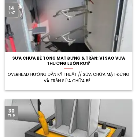
14
Th7
SỬA CHỮA BÊ TÔNG MẶT ĐỨNG & TRẦN: VÌ SAO VỮA
THƯỜNG LUÔN RƠI?
OVERHEAD HƯỚNG DẪN KỸ THUẬT // SỬA CHỮA MẶT ĐỨNG
VÀ TRẦN SỬA CHỮA BÊ...
30
Th6