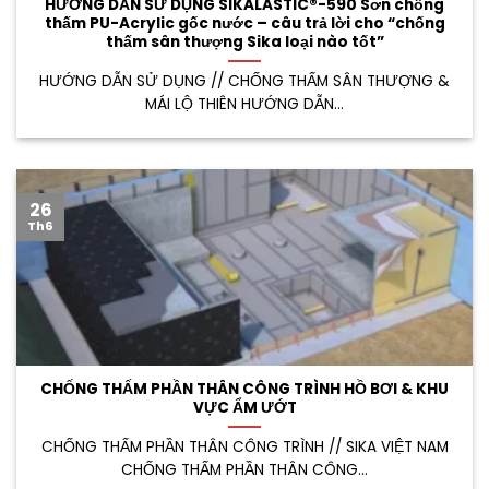
HƯỚNG DẪN SỬ DỤNG SIKALASTIC®-590 Sơn chống
thấm PU-Acrylic gốc nước – câu trả lời cho “chống
thấm sân thượng Sika loại nào tốt”
HƯỚNG DẪN SỬ DỤNG // CHỐNG THẤM SÂN THƯỢNG &
MÁI LỘ THIÊN HƯỚNG DẪN...
26
Th6
CHỐNG THẤM PHẦN THÂN CÔNG TRÌNH HỒ BƠI & KHU
VỰC ẨM ƯỚT
CHỐNG THẤM PHẦN THÂN CÔNG TRÌNH // SIKA VIỆT NAM
CHỐNG THẤM PHẦN THÂN CÔNG...