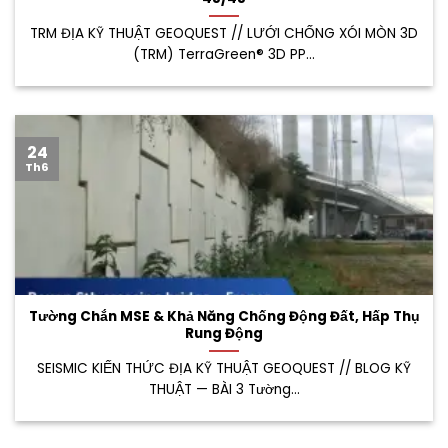
TRM ĐỊA KỸ THUẬT GEOQUEST // LƯỚI CHỐNG XÓI MÒN 3D
(TRM) TerraGreen® 3D PP...
24
Th6
Tường Chắn MSE & Khả Năng Chống Động Đất, Hấp Thụ
Rung Động
SEISMIC KIẾN THỨC ĐỊA KỸ THUẬT GEOQUEST // BLOG KỸ
THUẬT — BÀI 3 Tường...