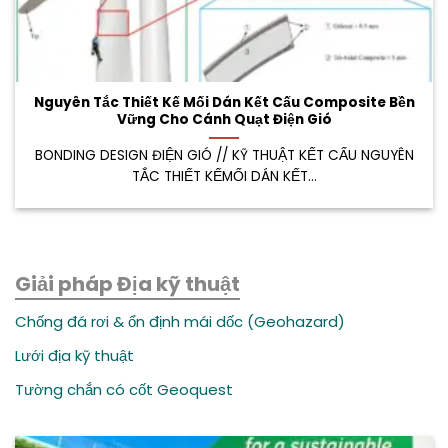
Nguyên Tắc Thiết Kế Mối Dán Kết Cấu Composite Bền
Vững Cho Cánh Quạt Điện Gió
BONDING DESIGN ĐIỆN GIÓ // KỸ THUẬT KẾT CẤU NGUYÊN
TẮC THIẾT KẾMỐI DÁN KẾT...
Giải pháp Địa kỹ thuật
Chống đá rơi & ổn định mái dốc (Geohazard)
Lưới địa kỹ thuật
Tường chắn có cốt Geoquest