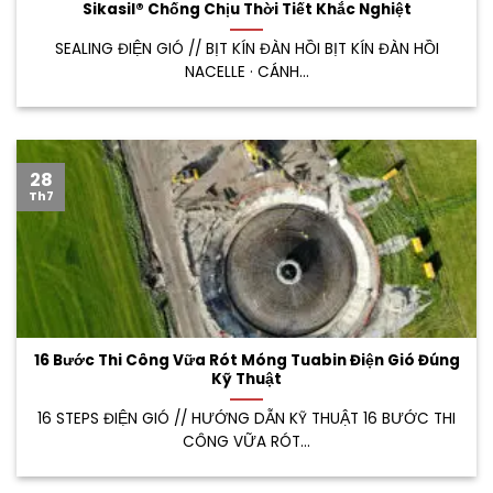
Sikasil® Chống Chịu Thời Tiết Khắc Nghiệt
SEALING ĐIỆN GIÓ // BỊT KÍN ĐÀN HỒI BỊT KÍN ĐÀN HỒI
NACELLE · CÁNH...
28
Th7
16 Bước Thi Công Vữa Rót Móng Tuabin Điện Gió Đúng
Kỹ Thuật
16 STEPS ĐIỆN GIÓ // HƯỚNG DẪN KỸ THUẬT 16 BƯỚC THI
CÔNG VỮA RÓT...