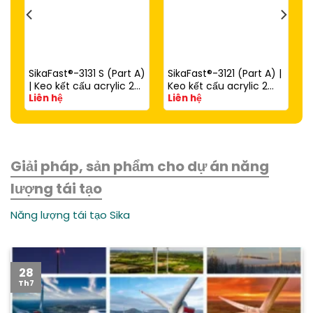
SikaFast®-3131 S (Part A)
SikaFast®-3121 (Part A) |
| Keo kết cấu acrylic 2
Keo kết cấu acrylic 2
Liên hệ
Liên hệ
thành phần đóng rắn
thành phần đóng rắn
nhanh dùng với
nhanh (dùng với
SikaFast®-3081 N (Part
SikaFast®-3081 N Part B)
B)
Giải pháp, sản phẩm cho dự án năng
lượng tái tạo
Năng lượng tái tạo Sika
28
Th7