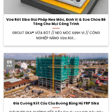
Vữa Rót Sika Giải Pháp Neo Móc, Định Vị & Sửa Chữa Bê
Tông Cho Mọi Công Trình
GROUT SIKA® VỮA RÓT // NEO MÓC ĐỊNH VỊ // CÔNG
NGHIỆP NẶNG Vữa Rót...
05
Th7
Gia Cường Kết Cấu Cầu Đường Bằng Hệ FRP Sika