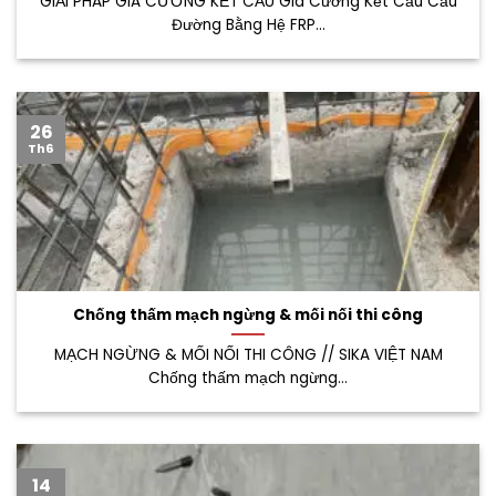
GIẢI PHÁP GIA CƯỜNG KẾT CẤU Gia Cường Kết Cấu Cầu
Đường Bằng Hệ FRP...
26
Th6
Chống thấm mạch ngừng & mối nối thi công
MẠCH NGỪNG & MỐI NỐI THI CÔNG // SIKA VIỆT NAM
Chống thấm mạch ngừng...
14