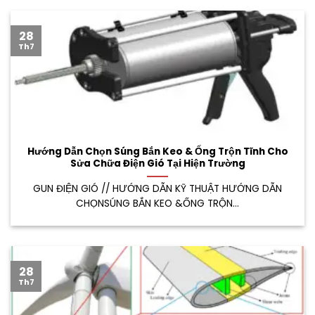
28
Th7
Hướng Dẫn Chọn Súng Bắn Keo & Ống Trộn Tĩnh Cho
Sửa Chữa Điện Gió Tại Hiện Trường
GUN ĐIỆN GIÓ // HƯỚNG DẪN KỸ THUẬT HƯỚNG DẪN
CHỌNSÚNG BẮN KEO &ỐNG TRỘN...
28
Th7