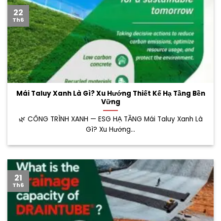
22
Th6
Mái Taluy Xanh Là Gì? Xu Hướng Thiết Kế Hạ Tầng Bền
Vững
🌿 CÔNG TRÌNH XANH — ESG HẠ TẦNG Mái Taluy Xanh Là
Gì? Xu Hướng...
21
Th6