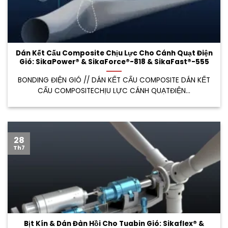
Dán Kết Cấu Composite Chịu Lực Cho Cánh Quạt Điện
Gió: SikaPower® & SikaForce®-818 & SikaFast®-555
BONDING ĐIỆN GIÓ // DÁN KẾT CẤU COMPOSITE DÁN KẾT
CẤU COMPOSITECHỊU LỰC CÁNH QUẠTĐIỆN...
28
Th7
Bịt Kín & Dán Đàn Hồi Cho Tuabin Gió: Sikaflex® &