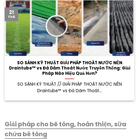
21
Th6
SO SÁNH KỸ THUẬT GIẢI PHÁP THOÁT NƯỚC NỀN
Draintube™ vs Đá Dăm Thoát Nước Truyền Thống: Giải
Pháp Nào Hiệu Quả Hơn?
SO SÁNH KỸ THUẬT // GIẢI PHÁP THOÁT NƯỚC NỀN
Draintube™ vs Đá Dăm Thoát...
Giải pháp cho bê tông, hoàn thiện, sữa
chửa bê tông