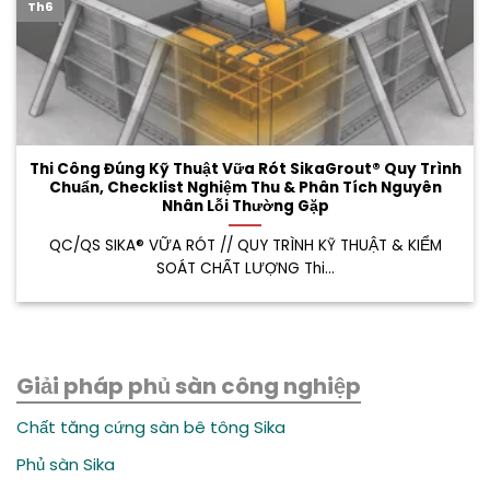
Th6
Thi Công Đúng Kỹ Thuật Vữa Rót SikaGrout® Quy Trình
Chuẩn, Checklist Nghiệm Thu & Phân Tích Nguyên
Nhân Lỗi Thường Gặp
QC/QS SIKA® VỮA RÓT // QUY TRÌNH KỸ THUẬT & KIỂM
SOÁT CHẤT LƯỢNG Thi...
Giải pháp phủ sàn công nghiệp
Chất tăng cứng sàn bê tông Sika
Phủ sàn Sika