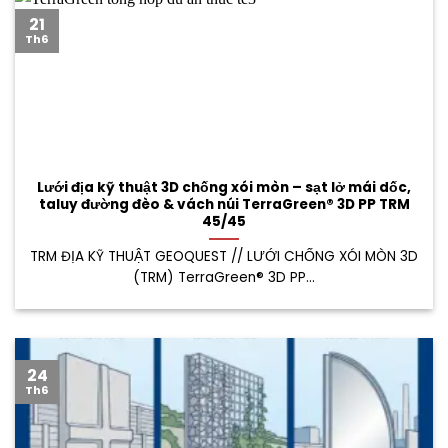
21
Th6
Lưới địa kỹ thuật 3D chống xói mòn – sạt lở mái dốc,
taluy đường đèo & vách núi TerraGreen® 3D PP TRM
45/45
TRM ĐỊA KỸ THUẬT GEOQUEST // LƯỚI CHỐNG XÓI MÒN 3D
(TRM) TerraGreen® 3D PP...
24
Th6