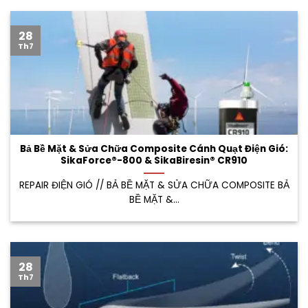
28
Th7
Bả Bề Mặt & Sửa Chữa Composite Cánh Quạt Điện Gió:
SikaForce®-800 & SikaBiresin® CR910
REPAIR ĐIỆN GIÓ // BẢ BỀ MẶT & SỬA CHỮA COMPOSITE BẢ
BỀ MẶT &...
28
Th7