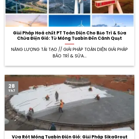
Giải Pháp Hoá chất PT Toàn Diện Cho Bảo Trì & Sửa
Chữa Điện Gió: Từ Móng Tuabin Đến Cánh Quạt
NĂNG LƯỢNG TÁI TẠO // GIẢI PHÁP TOÀN DIỆN GIẢI PHÁP
BẢO TRÌ & SỬA...
28
Th7
Vữa Rót Móng Tuabin Điện Gió: Giải Pháp SikaGrout