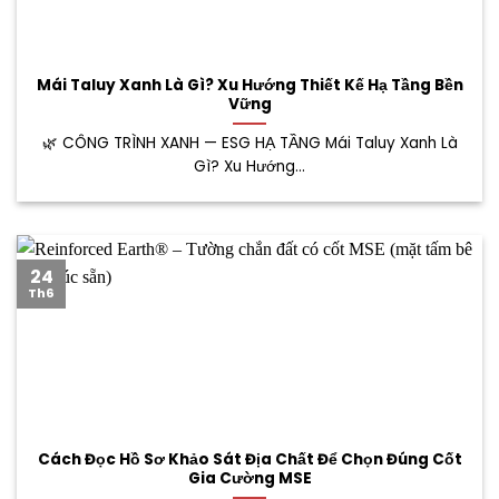
Mái Taluy Xanh Là Gì? Xu Hướng Thiết Kế Hạ Tầng Bền
Vững
🌿 CÔNG TRÌNH XANH — ESG HẠ TẦNG Mái Taluy Xanh Là
Gì? Xu Hướng...
24
Th6
Cách Đọc Hồ Sơ Khảo Sát Địa Chất Để Chọn Đúng Cốt
Gia Cường MSE