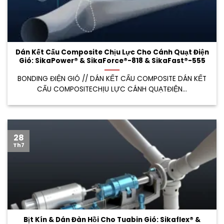
Dán Kết Cấu Composite Chịu Lực Cho Cánh Quạt Điện
Gió: SikaPower® & SikaForce®-818 & SikaFast®-555
BONDING ĐIỆN GIÓ // DÁN KẾT CẤU COMPOSITE DÁN KẾT
CẤU COMPOSITECHỊU LỰC CÁNH QUẠTĐIỆN...
28
Th7
Bịt Kín & Dán Đàn Hồi Cho Tuabin Gió: Sikaflex® &