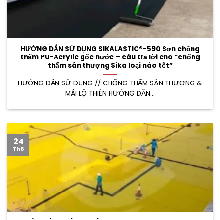
HƯỚNG DẪN SỬ DỤNG SIKALASTIC®-590 Sơn chống
thấm PU-Acrylic gốc nước – câu trả lời cho “chống
thấm sân thượng Sika loại nào tốt”
HƯỚNG DẪN SỬ DỤNG // CHỐNG THẤM SÂN THƯỢNG &
MÁI LỘ THIÊN HƯỚNG DẪN...
24
Th6