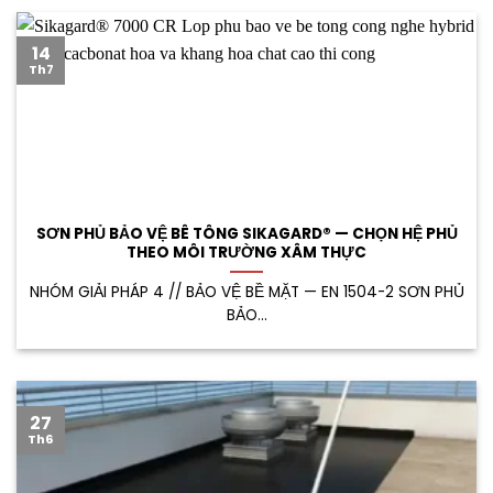
14
Th7
SƠN PHỦ BẢO VỆ BÊ TÔNG SIKAGARD® — CHỌN HỆ PHỦ
THEO MÔI TRƯỜNG XÂM THỰC
NHÓM GIẢI PHÁP 4 // BẢO VỆ BỀ MẶT — EN 1504-2 SƠN PHỦ
BẢO...
27
Th6