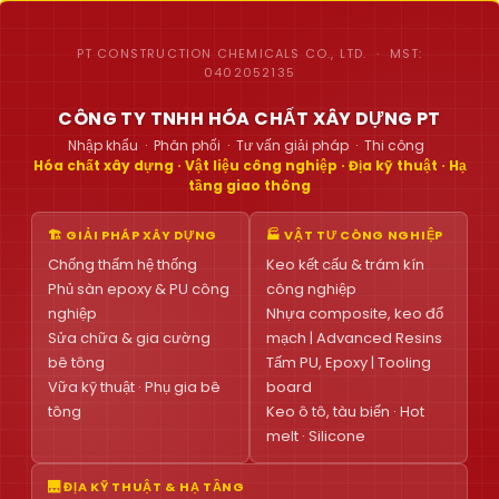
PT CONSTRUCTION CHEMICALS CO., LTD. · MST:
0402052135
CÔNG TY TNHH HÓA CHẤT XÂY DỰNG PT
Nhập khẩu · Phân phối · Tư vấn giải pháp · Thi công
Hóa chất xây dựng · Vật liệu công nghiệp · Địa kỹ thuật · Hạ
tầng giao thông
🏗 GIẢI PHÁP XÂY DỰNG
🏭 VẬT TƯ CÔNG NGHIỆP
Chống thấm hệ thống
Keo kết cấu & trám kín
Phủ sàn epoxy & PU công
công nghiệp
nghiệp
Nhựa composite, keo đổ
Sửa chữa & gia cường
mạch | Advanced Resins
bê tông
Tấm PU, Epoxy | Tooling
Vữa kỹ thuật · Phụ gia bê
board
tông
Keo ô tô, tàu biển · Hot
melt · Silicone
🌉 ĐỊA KỸ THUẬT & HẠ TẦNG