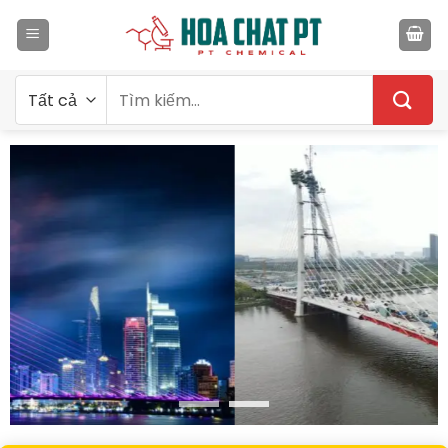
Bỏ
qua
nội
dung
Tìm
kiếm: