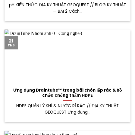
pH KIẾN THỨC ĐỊA KỸ THUẬT GEOQUEST // BLOG KỸ THUẬT
— BÀI 2 Cách...
21
Th6
Ứng dụng Draintube™ trong bãi chôn lấp rác & hồ
chứa chống thấm HDPE
HDPE QUẢN LÝ KHÍ & NƯỚC RỈ RÁC // ĐỊA KỸ THUẬT
GEOQUEST Ứng dụng...