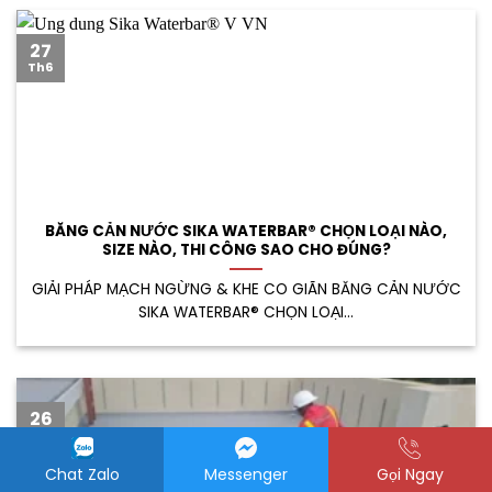
27
Th6
BĂNG CẢN NƯỚC SIKA WATERBAR® CHỌN LOẠI NÀO,
SIZE NÀO, THI CÔNG SAO CHO ĐÚNG?
GIẢI PHÁP MẠCH NGỪNG & KHE CO GIÃN BĂNG CẢN NƯỚC
SIKA WATERBAR® CHỌN LOẠI...
26
Th6
Chat Zalo
Messenger
Gọi Ngay