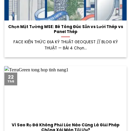
Chọn Mặt Tường MSE: Bê Tông Đúc Sẵn vs Lưới Thép vs
Panel Thép
FACE KIẾN THỨC ĐỊA KỸ THUẬT GEOQUEST // BLOG KỸ
THUẬT — BÀI 4 Chọn...
22
Th6
Vì Sao Rọ Đá Không Phải Lúc Nào Cũng Là Giải Pháp
Chống Xói Mòn Tối Ưu?