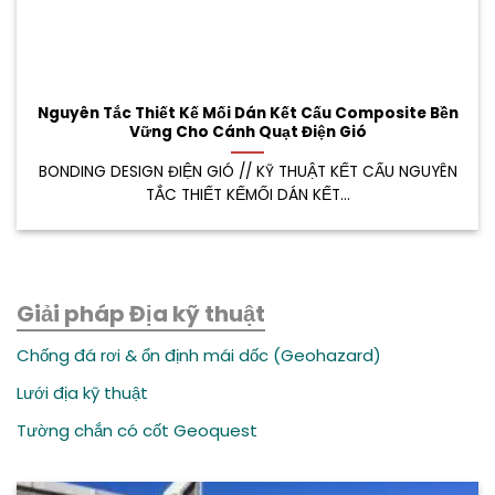
Nguyên Tắc Thiết Kế Mối Dán Kết Cấu Composite Bền
Vững Cho Cánh Quạt Điện Gió
BONDING DESIGN ĐIỆN GIÓ // KỸ THUẬT KẾT CẤU NGUYÊN
TẮC THIẾT KẾMỐI DÁN KẾT...
Giải pháp Địa kỹ thuật
Chống đá rơi & ổn định mái dốc (Geohazard)
Lưới địa kỹ thuật
Tường chắn có cốt Geoquest