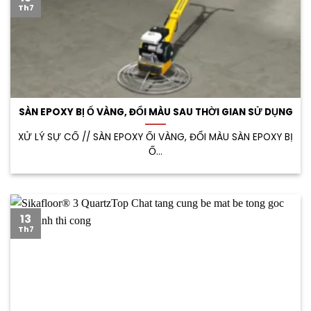
Th7
SÀN EPOXY BỊ Ố VÀNG, ĐỔI MÀU SAU THỜI GIAN SỬ DỤNG
XỬ LÝ SỰ CỐ // SÀN EPOXY ỐI VÀNG, ĐỔI MÀU SÀN EPOXY BỊ
Ố...
13
Th7