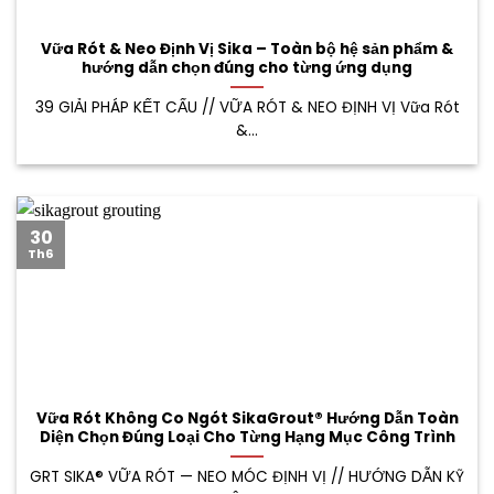
Vữa Rót & Neo Định Vị Sika – Toàn bộ hệ sản phẩm &
hướng dẫn chọn đúng cho từng ứng dụng
39 GIẢI PHÁP KẾT CẤU // VỮA RÓT & NEO ĐỊNH VỊ Vữa Rót
&...
30
Th6
Vữa Rót Không Co Ngót SikaGrout® Hướng Dẫn Toàn
Diện Chọn Đúng Loại Cho Từng Hạng Mục Công Trình
GRT SIKA® VỮA RÓT — NEO MÓC ĐỊNH VỊ // HƯỚNG DẪN KỸ