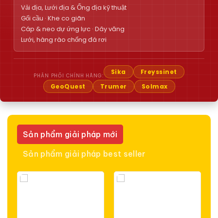
Vải địa, Lưới địa & Ống địa kỹ thuật
Gối cầu · Khe co giãn
Cáp & neo dự ứng lực · Dây văng
Lưới, hàng rào chống đá rơi
Sika
Freyssinet
PHÂN PHỐI CHÍNH HÃNG:
GeoQuest
Trumer
Solmax
Sản phẩm giải pháp mới
Sản phẩm giải pháp best seller