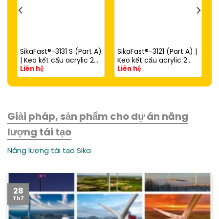
SikaFast®-3131 S (Part A)
SikaFast®-3121 (Part A) |
| Keo kết cấu acrylic 2
Keo kết cấu acrylic 2
Liên hệ
Liên hệ
thành phần đóng rắn
thành phần đóng rắn
nhanh dùng với
nhanh (dùng với
SikaFast®-3081 N (Part
SikaFast®-3081 N Part B)
B)
Giải pháp, sản phẩm cho dự án năng
lượng tái tạo
Năng lượng tái tạo Sika
28
Th7