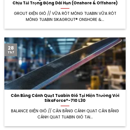
Chịu Tải Trọng Động Dài Hạn (Onshore & Offshore)
GROUT ĐIỆN GIÓ // VỮA RÓT MÓNG TUABIN VỮA RÓT
MÓNG TUABIN SIKAGROUT® ONSHORE &...
28
Th7
Cân Bằng Cánh Quạt Tuabin Gió Tại Hiện Trường Với
SikaForce®-710 L30
BALANCE ĐIỆN GIÓ // CÂN BẰNG CÁNH QUẠT CÂN BẰNG
CÁNH QUẠT TUABIN GIÓ TẠI...