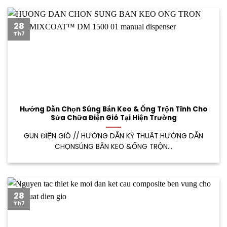
28
Th7
Hướng Dẫn Chọn Súng Bắn Keo & Ống Trộn Tĩnh Cho
Sửa Chữa Điện Gió Tại Hiện Trường
GUN ĐIỆN GIÓ // HƯỚNG DẪN KỸ THUẬT HƯỚNG DẪN
CHỌNSÚNG BẮN KEO &ỐNG TRỘN...
28
Th7