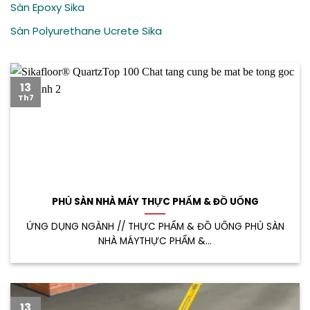
Sàn Epoxy Sika
Sàn Polyurethane Ucrete Sika
13
Th7
PHỦ SÀN NHÀ MÁY THỰC PHẨM & ĐỒ UỐNG
ỨNG DỤNG NGÀNH // THỰC PHẨM & ĐỒ UỐNG PHỦ SÀN
NHÀ MÁYTHỰC PHẨM &...
13