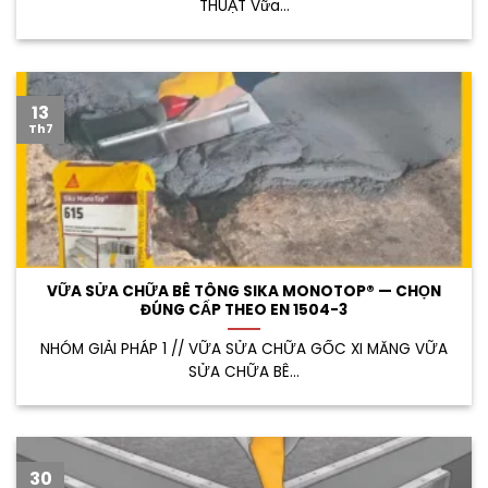
THUẬT Vữa...
13
Th7
VỮA SỬA CHỮA BÊ TÔNG SIKA MONOTOP® — CHỌN
ĐÚNG CẤP THEO EN 1504-3
NHÓM GIẢI PHÁP 1 // VỮA SỬA CHỮA GỐC XI MĂNG VỮA
SỬA CHỮA BÊ...
30