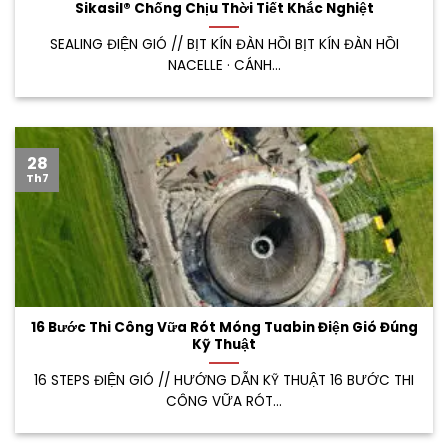
Sikasil® Chống Chịu Thời Tiết Khắc Nghiệt
SEALING ĐIỆN GIÓ // BỊT KÍN ĐÀN HỒI BỊT KÍN ĐÀN HỒI
NACELLE · CÁNH...
28
Th7
16 Bước Thi Công Vữa Rót Móng Tuabin Điện Gió Đúng
Kỹ Thuật
16 STEPS ĐIỆN GIÓ // HƯỚNG DẪN KỸ THUẬT 16 BƯỚC THI
CÔNG VỮA RÓT...