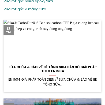
Vữa rót gốc nhựa epoxy Sika
Vữa rót gốc xi măng Sika
13
Th7
SỬA CHỮA & BẢO VỆ BÊ TÔNG SIKA BẢN ĐỒ GIẢI PHÁP
THEO EN 1504
EN 1504 GIẢI PHÁP TOÀN DIỆN // SỬA CHỮA & BẢO VỆ BÊ
TÔNG SỬA...