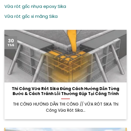
Vữa rót gốc nhựa epoxy Sika
Vữa rót gốc xi măng Sika
30
Th6
Thi Công Vữa Rót Sika Đúng Cách Hướng Dẫn Từng
Bước & Cách Tránh Lỗi Thường Gặp Tại Công Trình
THI CÔNG HƯỚNG DẪN THI CÔNG // VỮA RÓT SIKA Thi
Công Vữa Rót Sika...