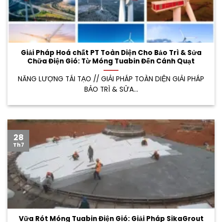
Giải Pháp Hoá chất PT Toàn Diện Cho Bảo Trì & Sửa
Chữa Điện Gió: Từ Móng Tuabin Đến Cánh Quạt
NĂNG LƯỢNG TÁI TẠO // GIẢI PHÁP TOÀN DIỆN GIẢI PHÁP
BẢO TRÌ & SỬA...
28
Th7
Vữa Rót Móng Tuabin Điện Gió: Giải Pháp SikaGrout