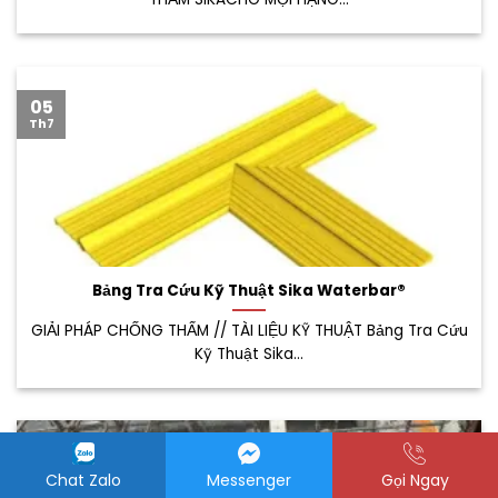
05
Th7
Bảng Tra Cứu Kỹ Thuật Sika Waterbar®
GIẢI PHÁP CHỐNG THẤM // TÀI LIỆU KỸ THUẬT Bảng Tra Cứu
Kỹ Thuật Sika...
05
Th7
Chat Zalo
Messenger
Gọi Ngay