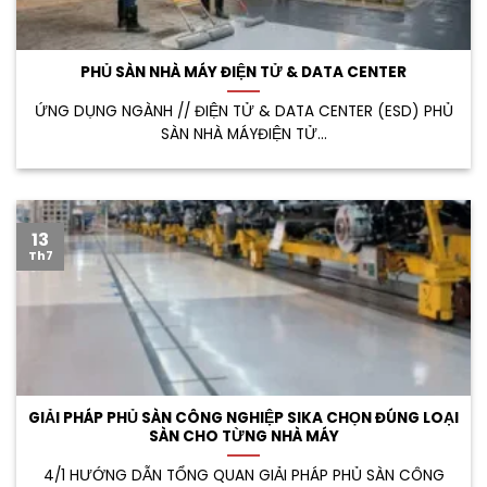
PHỦ SÀN NHÀ MÁY ĐIỆN TỬ & DATA CENTER
ỨNG DỤNG NGÀNH // ĐIỆN TỬ & DATA CENTER (ESD) PHỦ
SÀN NHÀ MÁYĐIỆN TỬ...
13
Th7
GIẢI PHÁP PHỦ SÀN CÔNG NGHIỆP SIKA CHỌN ĐÚNG LOẠI
SÀN CHO TỪNG NHÀ MÁY
4/1 HƯỚNG DẪN TỔNG QUAN GIẢI PHÁP PHỦ SÀN CÔNG