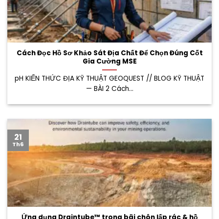
Cách Đọc Hồ Sơ Khảo Sát Địa Chất Để Chọn Đúng Cốt
Gia Cường MSE
pH KIẾN THỨC ĐỊA KỸ THUẬT GEOQUEST // BLOG KỸ THUẬT
— BÀI 2 Cách...
21
Th6
Ứng dụng Draintube™ trong bãi chôn lấp rác & hồ