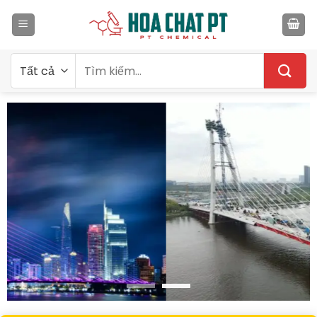
Bỏ
qua
nội
dung
Tìm
kiếm: