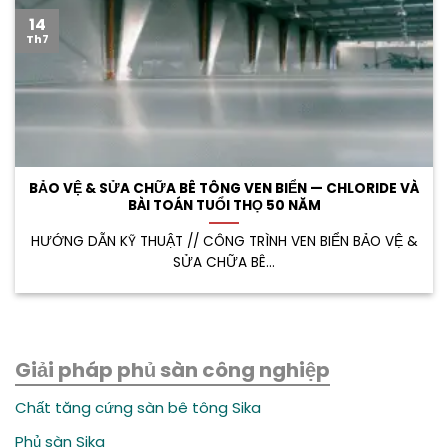
14
Th7
BẢO VỆ & SỬA CHỮA BÊ TÔNG VEN BIỂN — CHLORIDE VÀ
BÀI TOÁN TUỔI THỌ 50 NĂM
HƯỚNG DẪN KỸ THUẬT // CÔNG TRÌNH VEN BIỂN BẢO VỆ &
SỬA CHỮA BÊ...
Giải pháp phủ sàn công nghiệp
Chất tăng cứng sàn bê tông Sika
Phủ sàn Sika