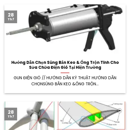
28
Th7
Hướng Dẫn Chọn Súng Bắn Keo & Ống Trộn Tĩnh Cho
Sửa Chữa Điện Gió Tại Hiện Trường
GUN ĐIỆN GIÓ // HƯỚNG DẪN KỸ THUẬT HƯỚNG DẪN
CHỌNSÚNG BẮN KEO &ỐNG TRỘN...
28
Th7