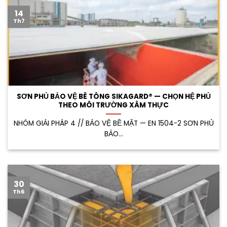
14
Th7
SƠN PHỦ BẢO VỆ BÊ TÔNG SIKAGARD® — CHỌN HỆ PHỦ
THEO MÔI TRƯỜNG XÂM THỰC
NHÓM GIẢI PHÁP 4 // BẢO VỆ BỀ MẶT — EN 1504-2 SƠN PHỦ
BẢO...
30
Th6