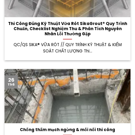
Thi Công Đúng Kỹ Thuật Vữa Rót SikaGrout® Quy Trình
Chuẩn, Checklist Nghiệm Thu & Phân Tích Nguyên
Nhân Lỗi Thường Gặp
QC/QS SIKA® VỮA RÓT // QUY TRÌNH KỸ THUẬT & KIỂM
SOÁT CHẤT LƯỢNG Thi...
26
Th6
Chống thấm mạch ngừng & mối nối thi công