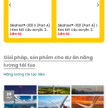
SikaFast®-3131 S (Part A)
SikaFast®-3121 (Part A) |
| Keo kết cấu acrylic 2
Keo kết cấu acrylic 2
Liên hệ
Liên hệ
thành phần đóng rắn
thành phần đóng rắn
nhanh dùng với
nhanh (dùng với
SikaFast®-3081 N (Part
SikaFast®-3081 N Part B)
B)
Giải pháp, sản phẩm cho dự án năng
lượng tái tạo
Năng lượng tái tạo Sika
28
Th7