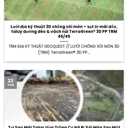
Lưới địa kỹ thuật 3D chống xói mòn – sạt lở mái dốc,
taluy đường đèo & vách núi TerraGreen® 3D PP TRM
45/45
TRM ĐỊA KỸ THUẬT GEOQUEST // LƯỚI CHỐNG XÓI MÒN 3D
(TRM) TerraGreen® 3D PP...
22
Th6
Tại Sao Mái Taluy Vừa Trồng Cỏ Đã Bị Xói Mòn Sau Một