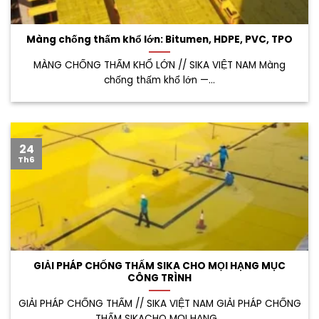
Màng chống thấm khổ lớn: Bitumen, HDPE, PVC, TPO
MÀNG CHỐNG THẤM KHỔ LỚN // SIKA VIỆT NAM Màng
chống thấm khổ lớn —...
24
Th6
GIẢI PHÁP CHỐNG THẤM SIKA CHO MỌI HẠNG MỤC
CÔNG TRÌNH
GIẢI PHÁP CHỐNG THẤM // SIKA VIỆT NAM GIẢI PHÁP CHỐNG
THẤM SIKACHO MỌI HẠNG...