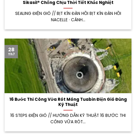
Sikasil® Chống Chịu Thời Tiết Khắc Nghiệt
SEALING ĐIỆN GIÓ // BỊT KÍN ĐÀN HỒI BỊT KÍN ĐÀN HỒI
NACELLE · CÁNH...
28
Th7
16 Bước Thi Công Vữa Rót Móng Tuabin Điện Gió Đúng
Kỹ Thuật
16 STEPS ĐIỆN GIÓ // HƯỚNG DẪN KỸ THUẬT 16 BƯỚC THI
CÔNG VỮA RÓT...