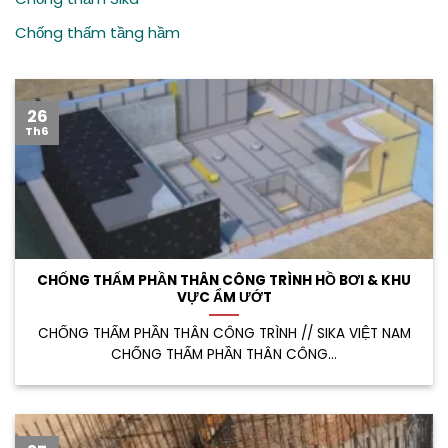
Chống thấm tầng hầm
26
Th6
CHỐNG THẤM PHẦN THÂN CÔNG TRÌNH HỒ BƠI & KHU
VỰC ẨM ƯỚT
CHỐNG THẤM PHẦN THÂN CÔNG TRÌNH // SIKA VIỆT NAM
CHỐNG THẤM PHẦN THÂN CÔNG...