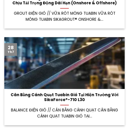
Chịu Tải Trọng Động Dài Hạn (Onshore & Offshore)
GROUT ĐIỆN GIÓ // VỮA RÓT MÓNG TUABIN VỮA RÓT
MÓNG TUABIN SIKAGROUT® ONSHORE &...
28
Th7
Cân Bằng Cánh Quạt Tuabin Gió Tại Hiện Trường Với
SikaForce®-710 L30
BALANCE ĐIỆN GIÓ // CÂN BẰNG CÁNH QUẠT CÂN BẰNG
CÁNH QUẠT TUABIN GIÓ TẠI...