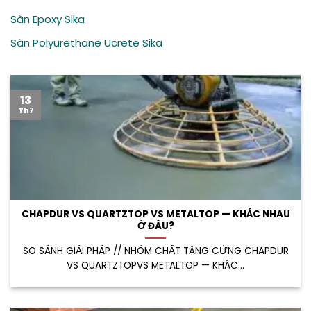
Sàn Epoxy Sika
Sàn Polyurethane Ucrete Sika
13
Th7
CHAPDUR VS QUARTZTOP VS METALTOP — KHÁC NHAU
Ở ĐÂU?
SO SÁNH GIẢI PHÁP // NHÓM CHẤT TĂNG CỨNG CHAPDUR
VS QUARTZTOPVS METALTOP — KHÁC...