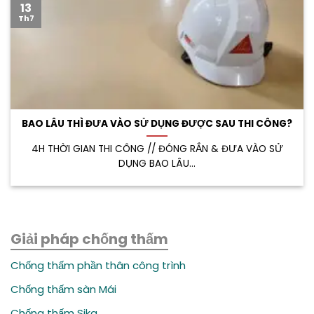
13
Th7
BAO LÂU THÌ ĐƯA VÀO SỬ DỤNG ĐƯỢC SAU THI CÔNG?
4H THỜI GIAN THI CÔNG // ĐÓNG RẮN & ĐƯA VÀO SỬ
DỤNG BAO LÂU...
Giải pháp chống thấm
Chống thấm phần thân công trình
Chống thấm sàn Mái
Chống thấm Sika