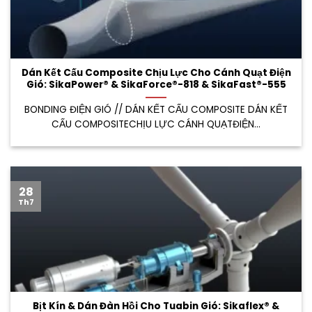
Dán Kết Cấu Composite Chịu Lực Cho Cánh Quạt Điện
Gió: SikaPower® & SikaForce®-818 & SikaFast®-555
BONDING ĐIỆN GIÓ // DÁN KẾT CẤU COMPOSITE DÁN KẾT
CẤU COMPOSITECHỊU LỰC CÁNH QUẠTĐIỆN...
28
Th7
Bịt Kín & Dán Đàn Hồi Cho Tuabin Gió: Sikaflex® &