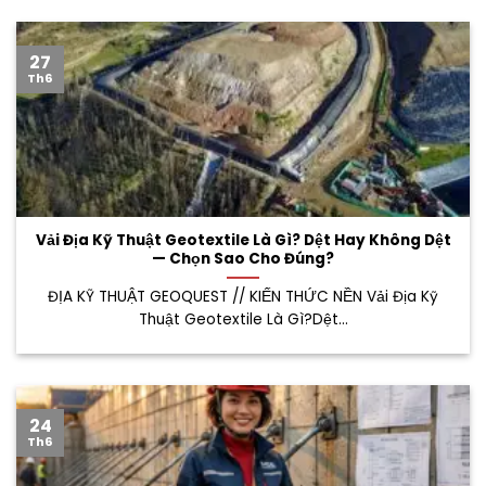
27
Th6
Vải Địa Kỹ Thuật Geotextile Là Gì? Dệt Hay Không Dệt
— Chọn Sao Cho Đúng?
ĐỊA KỸ THUẬT GEOQUEST // KIẾN THỨC NỀN Vải Địa Kỹ
Thuật Geotextile Là Gì?Dệt...
24
Th6