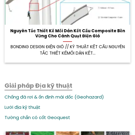
Nguyên Tắc Thiết Kế Mối Dán Kết Cấu Composite Bền
Vững Cho Cánh Quạt Điện Gió
BONDING DESIGN ĐIỆN GIÓ // KỸ THUẬT KẾT CẤU NGUYÊN
TẮC THIẾT KẾMỐI DÁN KẾT...
Giải pháp Địa kỹ thuật
Chống đá rơi & ổn định mái dốc (Geohazard)
Lưới địa kỹ thuật
Tường chắn có cốt Geoquest