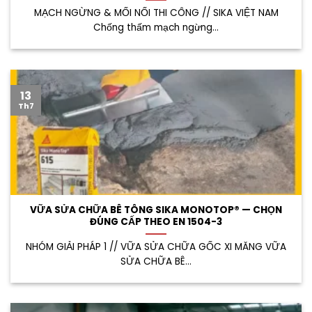
MẠCH NGỪNG & MỐI NỐI THI CÔNG // SIKA VIỆT NAM
Chống thấm mạch ngừng...
13
Th7
VỮA SỬA CHỮA BÊ TÔNG SIKA MONOTOP® — CHỌN
ĐÚNG CẤP THEO EN 1504-3
NHÓM GIẢI PHÁP 1 // VỮA SỬA CHỮA GỐC XI MĂNG VỮA
SỬA CHỮA BÊ...