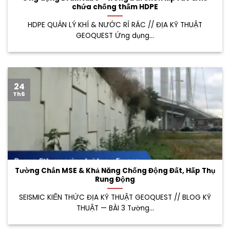
chứa chống thấm HDPE
HDPE QUẢN LÝ KHÍ & NƯỚC RỈ RÁC // ĐỊA KỸ THUẬT
GEOQUEST Ứng dụng...
24
Th6
Tường Chắn MSE & Khả Năng Chống Động Đất, Hấp Thụ
Rung Động
SEISMIC KIẾN THỨC ĐỊA KỸ THUẬT GEOQUEST // BLOG KỸ
THUẬT — BÀI 3 Tường...