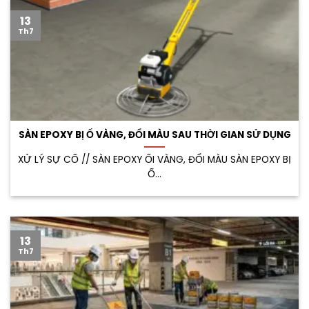
13
Th7
SÀN EPOXY BỊ Ố VÀNG, ĐỔI MÀU SAU THỜI GIAN SỬ DỤNG
XỬ LÝ SỰ CỐ // SÀN EPOXY ỐI VÀNG, ĐỔI MÀU SÀN EPOXY BỊ
Ố...
13
Th7