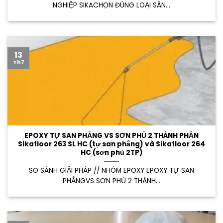
NGHIỆP SIKACHỌN ĐÚNG LOẠI SÀN...
13
Th7
EPOXY TỰ SAN PHẲNG VS SƠN PHỦ 2 THÀNH PHẦN
Sikafloor 263 SL HC (tự san phẳng) và Sikafloor 264
HC (sơn phủ 2TP)
SO SÁNH GIẢI PHÁP // NHÓM EPOXY EPOXY TỰ SAN
PHẲNGVS SƠN PHỦ 2 THÀNH...