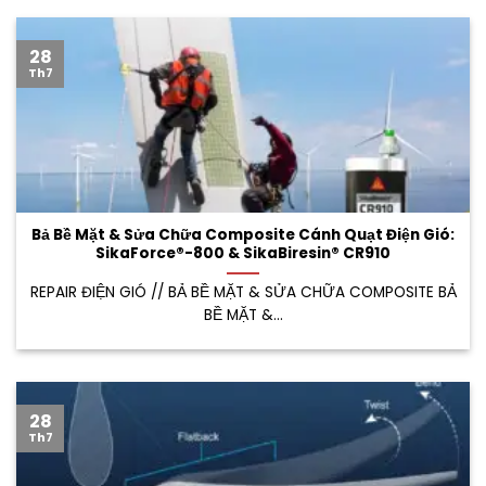
28
Th7
Bả Bề Mặt & Sửa Chữa Composite Cánh Quạt Điện Gió:
SikaForce®-800 & SikaBiresin® CR910
REPAIR ĐIỆN GIÓ // BẢ BỀ MẶT & SỬA CHỮA COMPOSITE BẢ
BỀ MẶT &...
28
Th7