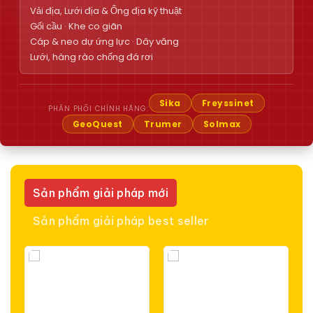
Vải địa, Lưới địa & Ống địa kỹ thuật
Gối cầu · Khe co giãn
Cáp & neo dự ứng lực · Dây văng
Lưới, hàng rào chống đá rơi
Sika
Freyssinet
PHÂN PHỐI CHÍNH HÃNG:
GeoQuest
Trumer
Solmax
Sản phẩm giải pháp mới
Sản phẩm giải pháp best seller