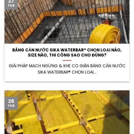
27
Th6
BĂNG CẢN NƯỚC SIKA WATERBAR® CHỌN LOẠI NÀO,
SIZE NÀO, THI CÔNG SAO CHO ĐÚNG?
GIẢI PHÁP MẠCH NGỪNG & KHE CO GIÃN BĂNG CẢN NƯỚC
SIKA WATERBAR® CHỌN LOẠI...
26
Th6