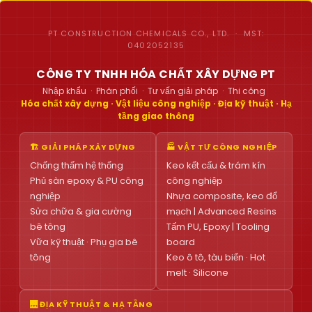
PT CONSTRUCTION CHEMICALS CO., LTD. · MST:
0402052135
CÔNG TY TNHH HÓA CHẤT XÂY DỰNG PT
Nhập khẩu · Phân phối · Tư vấn giải pháp · Thi công
Hóa chất xây dựng · Vật liệu công nghiệp · Địa kỹ thuật · Hạ
tầng giao thông
🏗 GIẢI PHÁP XÂY DỰNG
🏭 VẬT TƯ CÔNG NGHIỆP
Chống thấm hệ thống
Keo kết cấu & trám kín
Phủ sàn epoxy & PU công
công nghiệp
nghiệp
Nhựa composite, keo đổ
Sửa chữa & gia cường
mạch | Advanced Resins
bê tông
Tấm PU, Epoxy | Tooling
Vữa kỹ thuật · Phụ gia bê
board
tông
Keo ô tô, tàu biển · Hot
melt · Silicone
🌉 ĐỊA KỸ THUẬT & HẠ TẦNG