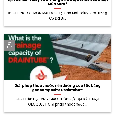
Mùa Mưa?
🌱 CHỐNG XÓI MÒN MÁI DỐC Tại Sao Mái Taluy Vừa Trồng
Cỏ Đã Bị...
21
Th6
Giải pháp thoát nước nền đường cao tốc bằng
geocomposite Draintube™
GIẢI PHÁP HẠ TẦNG GIAO THÔNG // ĐỊA KỸ THUẬT
GEOQUEST Giải pháp thoát nước...