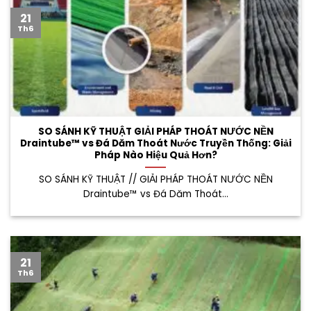
21
Th6
SO SÁNH KỸ THUẬT GIẢI PHÁP THOÁT NƯỚC NỀN
Draintube™ vs Đá Dăm Thoát Nước Truyền Thống: Giải
Pháp Nào Hiệu Quả Hơn?
SO SÁNH KỸ THUẬT // GIẢI PHÁP THOÁT NƯỚC NỀN
Draintube™ vs Đá Dăm Thoát...
21
Th6