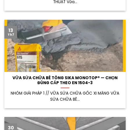
THUẬT Vữa...
13
Th7
VỮA SỬA CHỮA BÊ TÔNG SIKA MONOTOP® — CHỌN
ĐÚNG CẤP THEO EN 1504-3
NHÓM GIẢI PHÁP 1 // VỮA SỬA CHỮA GỐC XI MĂNG VỮA
SỬA CHỮA BÊ...
30