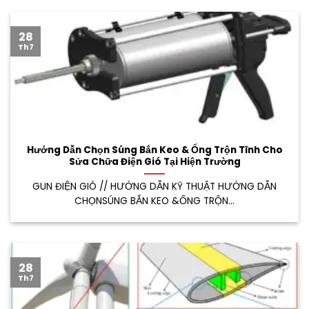
28
Th7
Hướng Dẫn Chọn Súng Bắn Keo & Ống Trộn Tĩnh Cho
Sửa Chữa Điện Gió Tại Hiện Trường
GUN ĐIỆN GIÓ // HƯỚNG DẪN KỸ THUẬT HƯỚNG DẪN
CHỌNSÚNG BẮN KEO &ỐNG TRỘN...
28
Th7