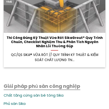
Th6
Thi Công Đúng Kỹ Thuật Vữa Rót SikaGrout® Quy Trình
Chuẩn, Checklist Nghiệm Thu & Phân Tích Nguyên
Nhân Lỗi Thường Gặp
QC/QS SIKA® VỮA RÓT // QUY TRÌNH KỸ THUẬT & KIỂM
SOÁT CHẤT LƯỢNG Thi...
Giải pháp phủ sàn công nghiệp
Chất tăng cứng sàn bê tông Sika
Phủ sàn Sika