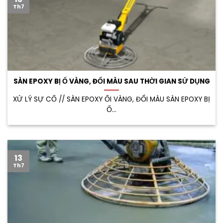
Th7
SÀN EPOXY BỊ Ố VÀNG, ĐỔI MÀU SAU THỜI GIAN SỬ DỤNG
XỬ LÝ SỰ CỐ // SÀN EPOXY ỐI VÀNG, ĐỔI MÀU SÀN EPOXY BỊ
Ố...
13
Th7