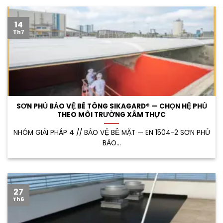
14
Th7
SƠN PHỦ BẢO VỆ BÊ TÔNG SIKAGARD® — CHỌN HỆ PHỦ
THEO MÔI TRƯỜNG XÂM THỰC
NHÓM GIẢI PHÁP 4 // BẢO VỆ BỀ MẶT — EN 1504-2 SƠN PHỦ
BẢO...
27
Th6