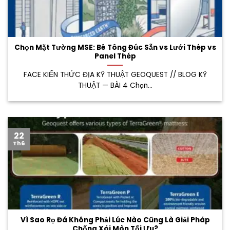
Chọn Mặt Tường MSE: Bê Tông Đúc Sẵn vs Lưới Thép vs
Panel Thép
FACE KIẾN THỨC ĐỊA KỸ THUẬT GEOQUEST // BLOG KỸ
THUẬT — BÀI 4 Chọn...
22
Th6
Vì Sao Rọ Đá Không Phải Lúc Nào Cũng Là Giải Pháp
Chống Xói Mòn Tối Ưu?