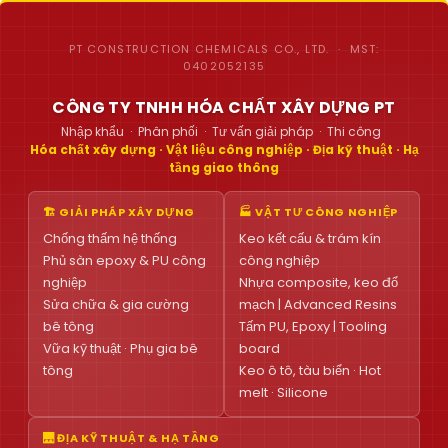
PT CONSTRUCTION CHEMICALS CO., LTD. · MST:
0402052135
CÔNG TY TNHH HÓA CHẤT XÂY DỰNG PT
Nhập khẩu · Phân phối · Tư vấn giải pháp · Thi công
Hóa chất xây dựng · Vật liệu công nghiệp · Địa kỹ thuật · Hạ
tầng giao thông
🏗 GIẢI PHÁP XÂY DỰNG
🏭 VẬT TƯ CÔNG NGHIỆP
Chống thấm hệ thống
Keo kết cấu & trám kín
Phủ sàn epoxy & PU công
công nghiệp
nghiệp
Nhựa composite, keo đổ
Sửa chữa & gia cường
mạch | Advanced Resins
bê tông
Tấm PU, Epoxy | Tooling
Vữa kỹ thuật · Phụ gia bê
board
tông
Keo ô tô, tàu biển · Hot
melt · Silicone
🌉 ĐỊA KỸ THUẬT & HẠ TẦNG