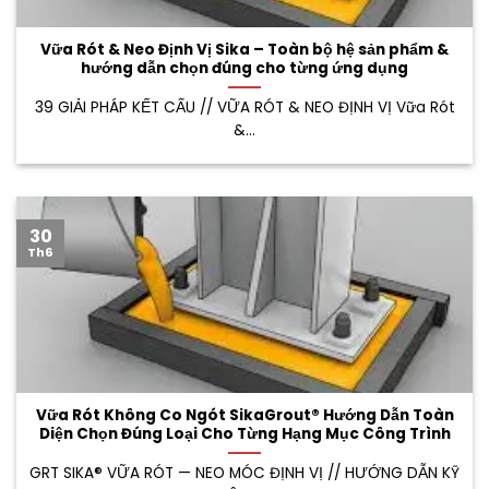
Vữa Rót & Neo Định Vị Sika – Toàn bộ hệ sản phẩm &
hướng dẫn chọn đúng cho từng ứng dụng
39 GIẢI PHÁP KẾT CẤU // VỮA RÓT & NEO ĐỊNH VỊ Vữa Rót
&...
30
Th6
Vữa Rót Không Co Ngót SikaGrout® Hướng Dẫn Toàn
Diện Chọn Đúng Loại Cho Từng Hạng Mục Công Trình
GRT SIKA® VỮA RÓT — NEO MÓC ĐỊNH VỊ // HƯỚNG DẪN KỸ