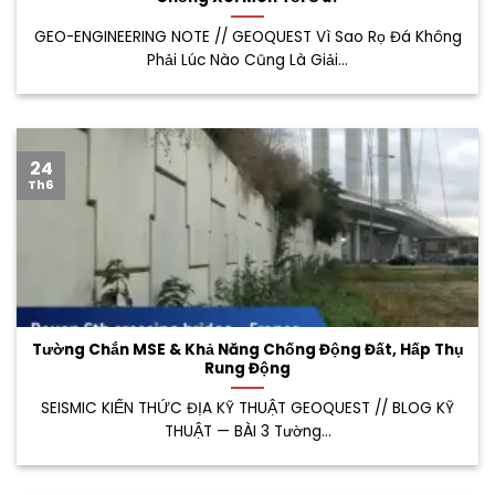
GEO-ENGINEERING NOTE // GEOQUEST Vì Sao Rọ Đá Không
Phải Lúc Nào Cũng Là Giải...
24
Th6
Tường Chắn MSE & Khả Năng Chống Động Đất, Hấp Thụ
Rung Động
SEISMIC KIẾN THỨC ĐỊA KỸ THUẬT GEOQUEST // BLOG KỸ
THUẬT — BÀI 3 Tường...