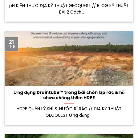
pH KIẾN THỨC ĐỊA KỸ THUẬT GEOQUEST // BLOG KỸ THUẬT
— BÀI 2 Cách...
21
Th6
Ứng dụng Draintube™ trong bãi chôn lấp rác & hồ
chứa chống thấm HDPE
HDPE QUẢN LÝ KHÍ & NƯỚC RỈ RÁC // ĐỊA KỸ THUẬT
GEOQUEST Ứng dụng...