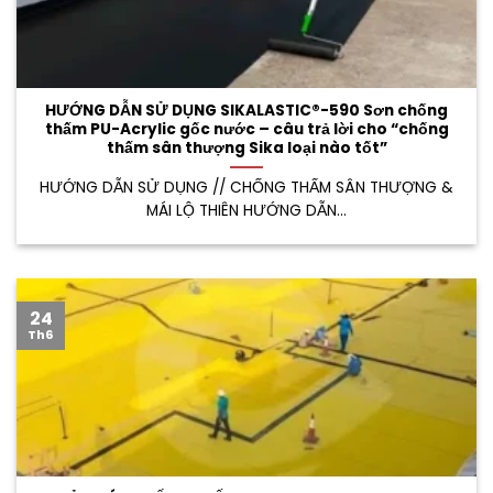
HƯỚNG DẪN SỬ DỤNG SIKALASTIC®-590 Sơn chống
thấm PU-Acrylic gốc nước – câu trả lời cho “chống
thấm sân thượng Sika loại nào tốt”
HƯỚNG DẪN SỬ DỤNG // CHỐNG THẤM SÂN THƯỢNG &
MÁI LỘ THIÊN HƯỚNG DẪN...
24
Th6