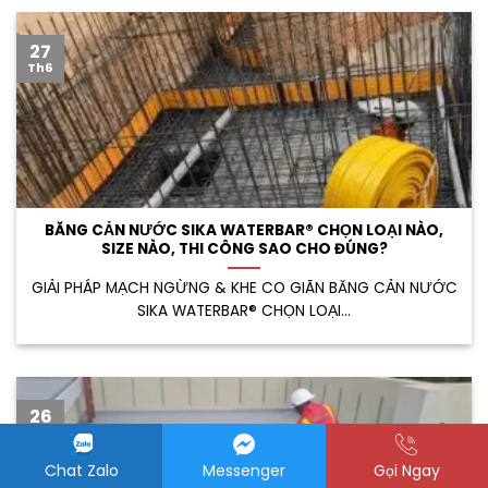
27
Th6
BĂNG CẢN NƯỚC SIKA WATERBAR® CHỌN LOẠI NÀO,
SIZE NÀO, THI CÔNG SAO CHO ĐÚNG?
GIẢI PHÁP MẠCH NGỪNG & KHE CO GIÃN BĂNG CẢN NƯỚC
SIKA WATERBAR® CHỌN LOẠI...
26
Th6
Chat Zalo
Messenger
Gọi Ngay