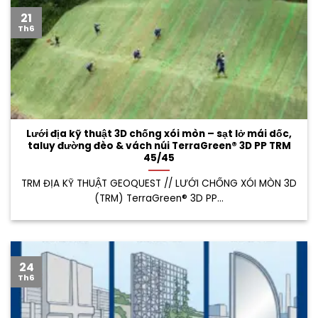
21
Th6
Lưới địa kỹ thuật 3D chống xói mòn – sạt lở mái dốc,
taluy đường đèo & vách núi TerraGreen® 3D PP TRM
45/45
TRM ĐỊA KỸ THUẬT GEOQUEST // LƯỚI CHỐNG XÓI MÒN 3D
(TRM) TerraGreen® 3D PP...
24
Th6