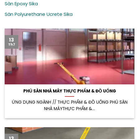
Sàn Epoxy Sika
Sàn Polyurethane Ucrete Sika
13
Th7
PHỦ SÀN NHÀ MÁY THỰC PHẨM & ĐỒ UỐNG
ỨNG DỤNG NGÀNH // THỰC PHẨM & ĐỒ UỐNG PHỦ SÀN
NHÀ MÁYTHỰC PHẨM &...
13