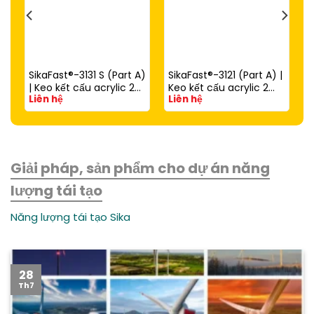
SikaFast®-3131 S (Part A)
SikaFast®-3121 (Part A) |
| Keo kết cấu acrylic 2
Keo kết cấu acrylic 2
Liên hệ
Liên hệ
thành phần đóng rắn
thành phần đóng rắn
nhanh dùng với
nhanh (dùng với
SikaFast®-3081 N (Part
SikaFast®-3081 N Part B)
B)
Giải pháp, sản phẩm cho dự án năng
lượng tái tạo
Năng lượng tái tạo Sika
28
Th7