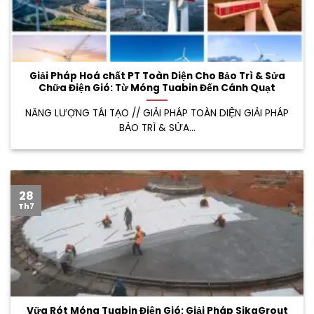
Giải Pháp Hoá chất PT Toàn Diện Cho Bảo Trì & Sửa
Chữa Điện Gió: Từ Móng Tuabin Đến Cánh Quạt
NĂNG LƯỢNG TÁI TẠO // GIẢI PHÁP TOÀN DIỆN GIẢI PHÁP
BẢO TRÌ & SỬA...
28
Th7
Vữa Rót Móng Tuabin Điện Gió: Giải Pháp SikaGrout