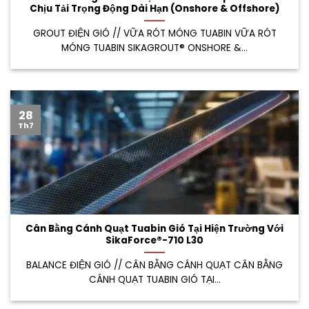
Chịu Tải Trọng Động Dài Hạn (Onshore & Offshore)
GROUT ĐIỆN GIÓ // VỮA RÓT MÓNG TUABIN VỮA RÓT
MÓNG TUABIN SIKAGROUT® ONSHORE &...
28
Th7
Cân Bằng Cánh Quạt Tuabin Gió Tại Hiện Trường Với
SikaForce®-710 L30
BALANCE ĐIỆN GIÓ // CÂN BẰNG CÁNH QUẠT CÂN BẰNG
CÁNH QUẠT TUABIN GIÓ TẠI...