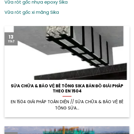
Vữa rót gốc nhựa epoxy Sika
Vữa rót gốc xi măng Sika
13
Th7
SỬA CHỮA & BẢO VỆ BÊ TÔNG SIKA BẢN ĐỒ GIẢI PHÁP
THEO EN 1504
EN 1504 GIẢI PHÁP TOÀN DIỆN // SỬA CHỮA & BẢO VỆ BÊ
TÔNG SỬA...