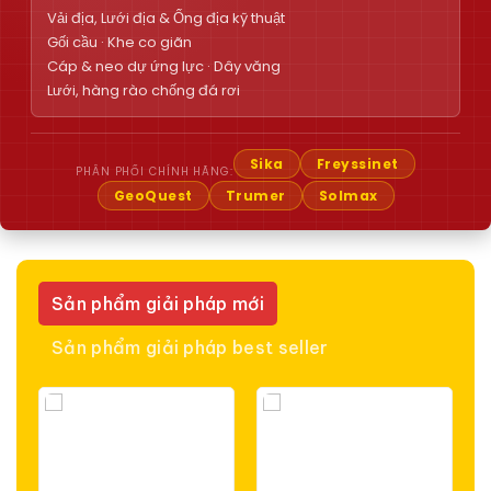
Vải địa, Lưới địa & Ống địa kỹ thuật
Gối cầu · Khe co giãn
Cáp & neo dự ứng lực · Dây văng
Lưới, hàng rào chống đá rơi
Sika
Freyssinet
PHÂN PHỐI CHÍNH HÃNG:
GeoQuest
Trumer
Solmax
Sản phẩm giải pháp mới
Sản phẩm giải pháp best seller