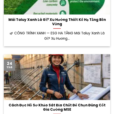
Mái Taluy Xanh Là Gì? Xu Hướng Thiết Kế Hạ Tầng Bền
Vững
🌿 CÔNG TRÌNH XANH — ESG HẠ TẦNG Mái Taluy Xanh Là
Gì? Xu Hướng...
24
Th6
Cách Đọc Hồ Sơ Khảo Sát Địa Chất Để Chọn Đúng Cốt
Gia Cường MSE