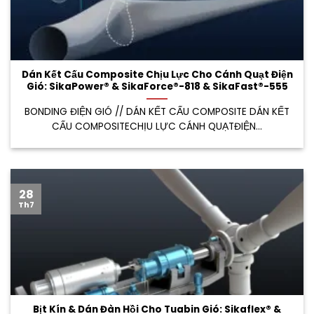
Dán Kết Cấu Composite Chịu Lực Cho Cánh Quạt Điện
Gió: SikaPower® & SikaForce®-818 & SikaFast®-555
BONDING ĐIỆN GIÓ // DÁN KẾT CẤU COMPOSITE DÁN KẾT
CẤU COMPOSITECHỊU LỰC CÁNH QUẠTĐIỆN...
28
Th7
Bịt Kín & Dán Đàn Hồi Cho Tuabin Gió: Sikaflex® &