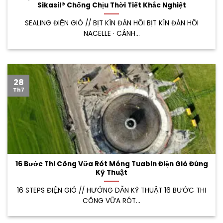
Sikasil® Chống Chịu Thời Tiết Khắc Nghiệt
SEALING ĐIỆN GIÓ // BỊT KÍN ĐÀN HỒI BỊT KÍN ĐÀN HỒI
NACELLE · CÁNH...
28
Th7
16 Bước Thi Công Vữa Rót Móng Tuabin Điện Gió Đúng
Kỹ Thuật
16 STEPS ĐIỆN GIÓ // HƯỚNG DẪN KỸ THUẬT 16 BƯỚC THI
CÔNG VỮA RÓT...