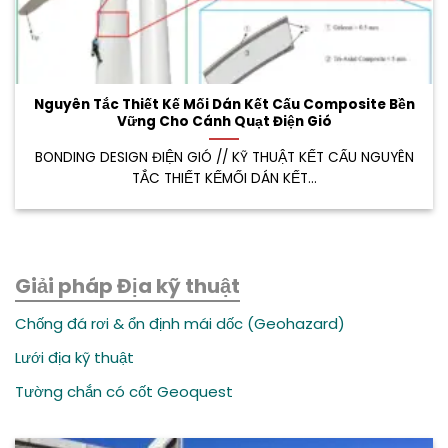
Nguyên Tắc Thiết Kế Mối Dán Kết Cấu Composite Bền
Vững Cho Cánh Quạt Điện Gió
BONDING DESIGN ĐIỆN GIÓ // KỸ THUẬT KẾT CẤU NGUYÊN
TẮC THIẾT KẾMỐI DÁN KẾT...
Giải pháp Địa kỹ thuật
Chống đá rơi & ổn định mái dốc (Geohazard)
Lưới địa kỹ thuật
Tường chắn có cốt Geoquest