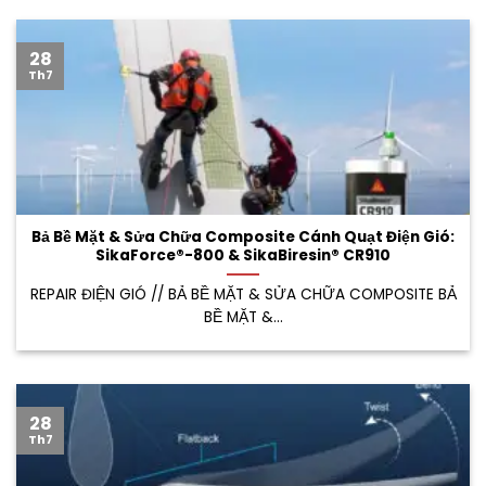
28
Th7
Bả Bề Mặt & Sửa Chữa Composite Cánh Quạt Điện Gió:
SikaForce®-800 & SikaBiresin® CR910
REPAIR ĐIỆN GIÓ // BẢ BỀ MẶT & SỬA CHỮA COMPOSITE BẢ
BỀ MẶT &...
28
Th7