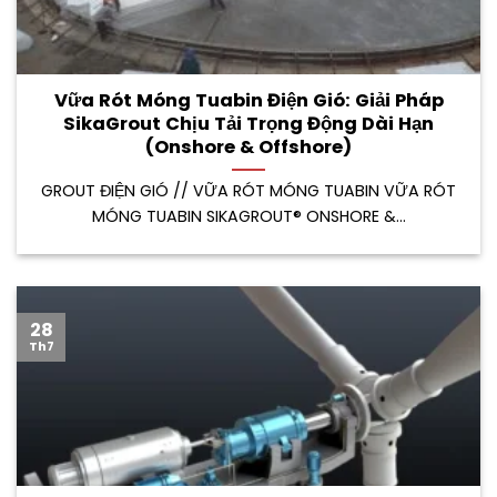
Vữa Rót Móng Tuabin Điện Gió: Giải Pháp
SikaGrout Chịu Tải Trọng Động Dài Hạn
(Onshore & Offshore)
GROUT ĐIỆN GIÓ // VỮA RÓT MÓNG TUABIN VỮA RÓT
MÓNG TUABIN SIKAGROUT® ONSHORE &...
28
Th7