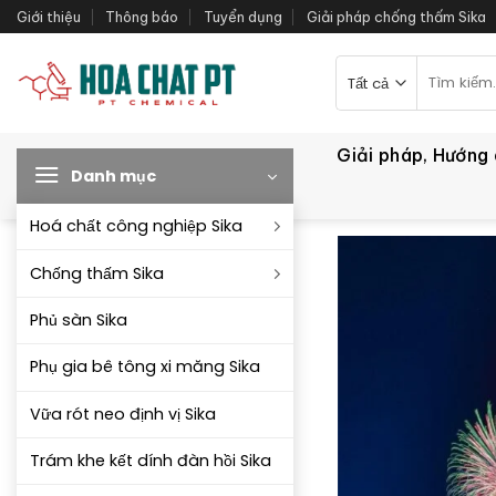
Bỏ
Giới thiệu
Thông báo
Tuyển dụng
Giải pháp chống thấm Sika
qua
nội
Tìm
kiếm:
dung
Giải pháp, Hướng
Danh mục
Hoá chất công nghiệp Sika
Chống thấm Sika
Phủ sàn Sika
Phụ gia bê tông xi măng Sika
Vữa rót neo định vị Sika
Trám khe kết dính đàn hồi Sika