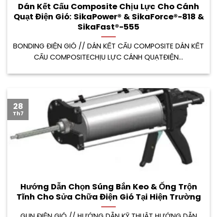
Dán Kết Cấu Composite Chịu Lực Cho Cánh
Quạt Điện Gió: SikaPower® & SikaForce®-818 &
SikaFast®-555
BONDING ĐIỆN GIÓ // DÁN KẾT CẤU COMPOSITE DÁN KẾT
CẤU COMPOSITECHỊU LỰC CÁNH QUẠTĐIỆN...
28
Th7
Hướng Dẫn Chọn Súng Bắn Keo & Ống Trộn
Tĩnh Cho Sửa Chữa Điện Gió Tại Hiện Trường
GUN ĐIỆN GIÓ // HƯỚNG DẪN KỸ THUẬT HƯỚNG DẪN