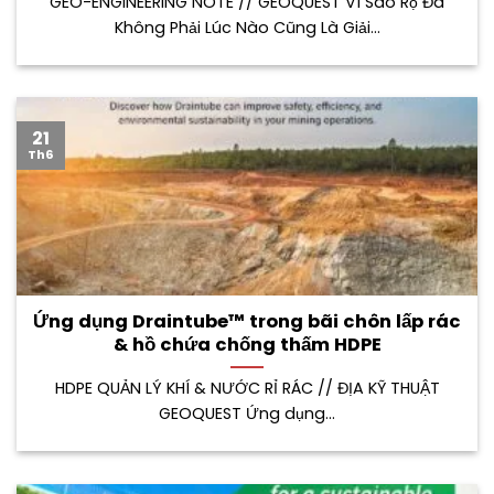
GEO-ENGINEERING NOTE // GEOQUEST Vì Sao Rọ Đá
Không Phải Lúc Nào Cũng Là Giải...
21
Th6
Ứng dụng Draintube™ trong bãi chôn lấp rác
& hồ chứa chống thấm HDPE
HDPE QUẢN LÝ KHÍ & NƯỚC RỈ RÁC // ĐỊA KỸ THUẬT
GEOQUEST Ứng dụng...