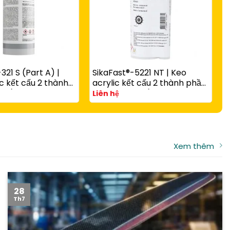
321 S (Part A) |
SikaFast®-5221 NT | Keo
S
c kết cấu 2 thành
acrylic kết cấu 2 thành phần
c
 rắn nhanh có hạt
A và B đóng rắn nhanh cho
v
Liên hệ
L
g với
composite, kim loại và nhựa
t
-3081 N Part B
kỹ thuật
Xem thêm
28
Th7