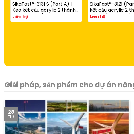
SikaFast®-3131 S (Part A) |
SikaFast®-3121 (Par
Keo kết cấu acrylic 2 thành
kết cấu acrylic 2 
phần đóng rắn nhanh dùng
đóng rắn nhanh (d
Liên hệ
Liên hệ
với SikaFast®-3081 N (Part B)
SikaFast®-3081 N P
Giải pháp, sản phẩm cho dự án năng
28
Th7