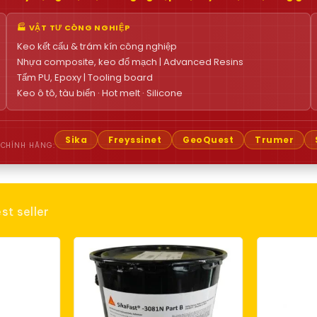
🏭 VẬT TƯ CÔNG NGHIỆP
Keo kết cấu & trám kín công nghiệp
Nhựa composite, keo đổ mạch | Advanced Resins
Tấm PU, Epoxy | Tooling board
Keo ô tô, tàu biển · Hot melt · Silicone
Sika
Freyssinet
GeoQuest
Trumer
 CHÍNH HÃNG:
st seller