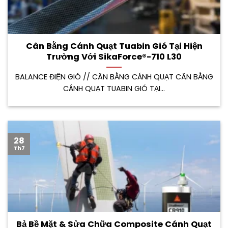
Cân Bằng Cánh Quạt Tuabin Gió Tại Hiện
Trường Với SikaForce®-710 L30
BALANCE ĐIỆN GIÓ // CÂN BẰNG CÁNH QUẠT CÂN BẰNG
CÁNH QUẠT TUABIN GIÓ TẠI...
28
Th7
Bả Bề Mặt & Sửa Chữa Composite Cánh Quạt