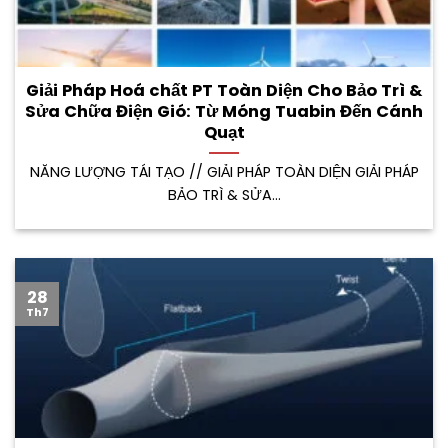
Giải Pháp Hoá chất PT Toàn Diện Cho Bảo Trì &
Sửa Chữa Điện Gió: Từ Móng Tuabin Đến Cánh
Quạt
NĂNG LƯỢNG TÁI TẠO // GIẢI PHÁP TOÀN DIỆN GIẢI PHÁP
BẢO TRÌ & SỬA...
28
Th7