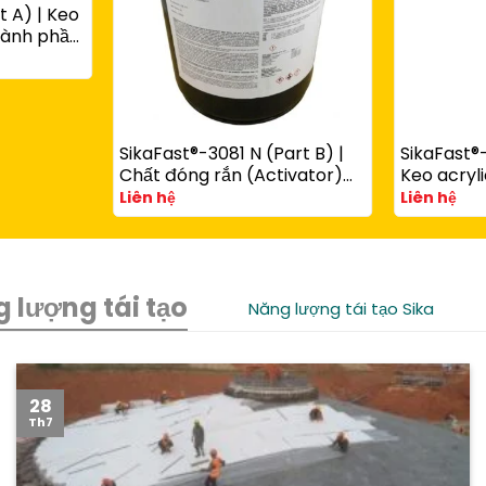
t A) | Keo
thành phần
ùng với
art B)
SikaFast®-3081 N (Part B) |
SikaFast®-
Chất đóng rắn (Activator)
Keo acryli
cho keo acrylic kết cấu
phần đóng
Liên hệ
Liên hệ
SikaFast® 3100 Series
chêm dùn
SikaFast®
 lượng tái tạo
Năng lượng tái tạo Sika
28
Th7