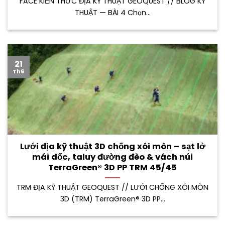
FACE KIẾN THỨC ĐỊA KỸ THUẬT GEOQUEST // BLOG KỸ
THUẬT — BÀI 4 Chọn...
21
Th6
Lưới địa kỹ thuật 3D chống xói mòn – sạt lở
mái dốc, taluy đường đèo & vách núi
TerraGreen® 3D PP TRM 45/45
TRM ĐỊA KỸ THUẬT GEOQUEST // LƯỚI CHỐNG XÓI MÒN
3D (TRM) TerraGreen® 3D PP...