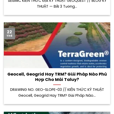
SEISMIC KIẾN THỨC ĐỊA KỸ THUẬT GEOQUEST // BLOG KỸ
THUẬT — BÀI 3 Tường...
22
Th6
Geocell, Geogrid Hay TRM? Giải Pháp Nào Phù
Hợp Cho Mái Taluy?
DRAWING NO. GEO-SLOPE-03 // KIẾN THỨC KỸ THUẬT
Geocell, Geogrid Hay TRM? Giải Pháp Nào...