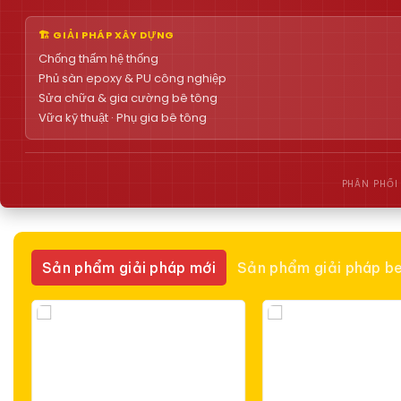
🏗 GIẢI PHÁP XÂY DỰNG
Chống thấm hệ thống
Phủ sàn epoxy & PU công nghiệp
Sửa chữa & gia cường bê tông
Vữa kỹ thuật · Phụ gia bê tông
PHÂN PHỐI
Sản phẩm giải pháp mới
Sản phẩm giải pháp be