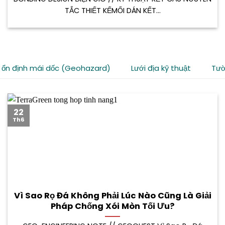
TẮC THIẾT KẾMỐI DÁN KẾT...
 ổn định mái dốc (Geohazard)
Lưới địa kỹ thuật
Tườ
22
Th6
Vì Sao Rọ Đá Không Phải Lúc Nào Cũng Là Giải
Pháp Chống Xói Mòn Tối Ưu?