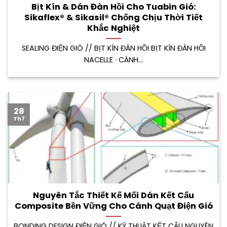
Bịt Kín & Dán Đàn Hồi Cho Tuabin Gió:
Sikaflex® & Sikasil® Chống Chịu Thời Tiết
Khắc Nghiệt
SEALING ĐIỆN GIÓ // BỊT KÍN ĐÀN HỒI BỊT KÍN ĐÀN HỒI
NACELLE · CÁNH...
28
Th7
Nguyên Tắc Thiết Kế Mối Dán Kết Cấu
Composite Bền Vững Cho Cánh Quạt Điện Gió
BONDING DESIGN ĐIỆN GIÓ // KỸ THUẬT KẾT CẤU NGUYÊN