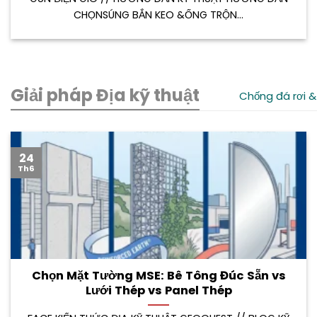
CHỌNSÚNG BẮN KEO &ỐNG TRỘN...
Giải pháp Địa kỹ thuật
Chống đá rơi &
24
Th6
Chọn Mặt Tường MSE: Bê Tông Đúc Sẵn vs
Lưới Thép vs Panel Thép