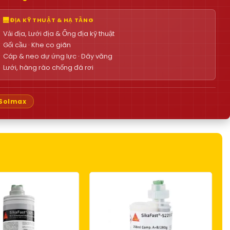
🌉 ĐỊA KỸ THUẬT & HẠ TẦNG
Vải địa, Lưới địa & Ống địa kỹ thuật
Gối cầu · Khe co giãn
Cáp & neo dự ứng lực · Dây văng
Lưới, hàng rào chống đá rơi
Solmax