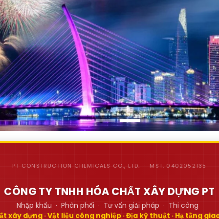
PT CONSTRUCTION CHEMICALS CO., LTD. · MST: 0402052135
CÔNG TY TNHH HÓA CHẤT XÂY DỰNG PT
Nhập khẩu · Phân phối · Tư vấn giải pháp · Thi công
t xây dựng · Vật liệu công nghiệp · Địa kỹ thuật · Hạ tầng gi