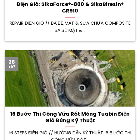
Điện Gió: SikaForce®-800 & SikaBiresin®
CR910
REPAIR ĐIỆN GIÓ // BẢ BỀ MẶT & SỬA CHỮA COMPOSITE
BẢ BỀ MẶT &...
28
Th7
16 Bước Thi Công Vữa Rót Móng Tuabin Điện
Gió Đúng Kỹ Thuật
16 STEPS ĐIỆN GIÓ // HƯỚNG DẪN KỸ THUẬT 16 BƯỚC THI
CÔNG VỮA RÓT...