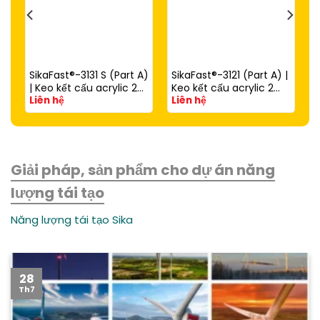
SikaFast®-3131 S (Part A)
SikaFast®-3121 (Part A) |
| Keo kết cấu acrylic 2
Keo kết cấu acrylic 2
Liên hệ
Liên hệ
thành phần đóng rắn
thành phần đóng rắn
nhanh dùng với
nhanh (dùng với
SikaFast®-3081 N (Part
SikaFast®-3081 N Part B)
B)
Giải pháp, sản phẩm cho dự án năng
lượng tái tạo
Năng lượng tái tạo Sika
28
Th7