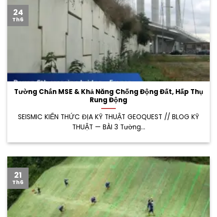
24
Th6
Tường Chắn MSE & Khả Năng Chống Động Đất, Hấp Thụ
Rung Động
SEISMIC KIẾN THỨC ĐỊA KỸ THUẬT GEOQUEST // BLOG KỸ
THUẬT — BÀI 3 Tường...
21
Th6