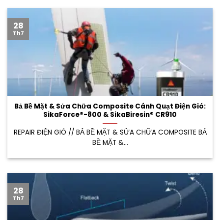
28
Th7
Bả Bề Mặt & Sửa Chữa Composite Cánh Quạt Điện Gió:
SikaForce®-800 & SikaBiresin® CR910
REPAIR ĐIỆN GIÓ // BẢ BỀ MẶT & SỬA CHỮA COMPOSITE BẢ
BỀ MẶT &...
28
Th7