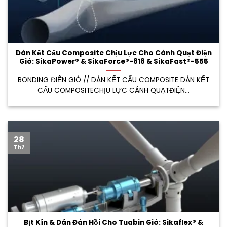
Dán Kết Cấu Composite Chịu Lực Cho Cánh Quạt Điện
Gió: SikaPower® & SikaForce®-818 & SikaFast®-555
BONDING ĐIỆN GIÓ // DÁN KẾT CẤU COMPOSITE DÁN KẾT
CẤU COMPOSITECHỊU LỰC CÁNH QUẠTĐIỆN...
28
Th7
Bịt Kín & Dán Đàn Hồi Cho Tuabin Gió: Sikaflex® &