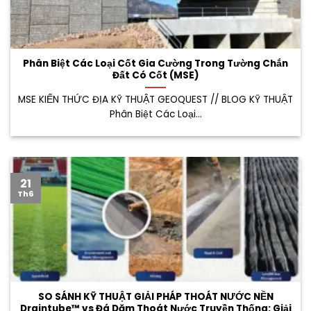
Phân Biệt Các Loại Cốt Gia Cường Trong Tường Chắn
Đất Có Cốt (MSE)
MSE KIẾN THỨC ĐỊA KỸ THUẬT GEOQUEST // BLOG KỸ THUẬT
Phân Biệt Các Loại...
21
Th6
SO SÁNH KỸ THUẬT GIẢI PHÁP THOÁT NƯỚC NỀN
Draintube™ vs Đá Dăm Thoát Nước Truyền Thống: Giải