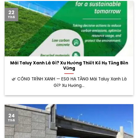
22
Th6
Mái Taluy Xanh Là Gì? Xu Hướng Thiết Kế Hạ Tầng Bền
Vững
🌿 CÔNG TRÌNH XANH — ESG HẠ TẦNG Mái Taluy Xanh Là
Gì? Xu Hướng...
24
Th6