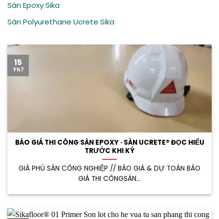
Sàn Epoxy Sika
Sàn Polyurethane Ucrete Sika
15
Th7
BÁO GIÁ THI CÔNG SÀN EPOXY · SÀN UCRETE® ĐỌC HIỂU
TRƯỚC KHI KÝ
GIÁ PHỦ SÀN CÔNG NGHIỆP // BÁO GIÁ & DỰ TOÁN BÁO
GIÁ THI CÔNGSÀN...