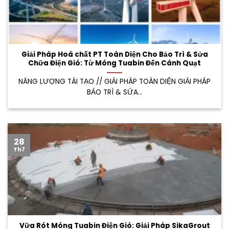
Giải Pháp Hoá chất PT Toàn Diện Cho Bảo Trì & Sửa
Chữa Điện Gió: Từ Móng Tuabin Đến Cánh Quạt
NĂNG LƯỢNG TÁI TẠO // GIẢI PHÁP TOÀN DIỆN GIẢI PHÁP
BẢO TRÌ & SỬA...
28
Th7
Vữa Rót Móng Tuabin Điện Gió: Giải Pháp SikaGrout