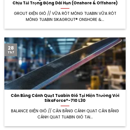
Chịu Tải Trọng Động Dài Hạn (Onshore & Offshore)
GROUT ĐIỆN GIÓ // VỮA RÓT MÓNG TUABIN VỮA RÓT
MÓNG TUABIN SIKAGROUT® ONSHORE &...
28
Th7
Cân Bằng Cánh Quạt Tuabin Gió Tại Hiện Trường Với
SikaForce®-710 L30
BALANCE ĐIỆN GIÓ // CÂN BẰNG CÁNH QUẠT CÂN BẰNG
CÁNH QUẠT TUABIN GIÓ TẠI...