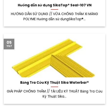
Hướng dẫn sử dụng SikaTop® Seal-107 VN
HƯỚNG DẪN SỬ DỤNG // VỮA CHỐNG THẤM XI MĂNG
POLYME Hướng dẫn sử dụngSikaTop®...
05
Th7
Bảng Tra Cứu Kỹ Thuật Sika Waterbar®
GIẢI PHÁP CHỐNG THẤM // TÀI LIỆU KỸ THUẬT Bảng Tra Cứu
Kỹ Thuật Sika...