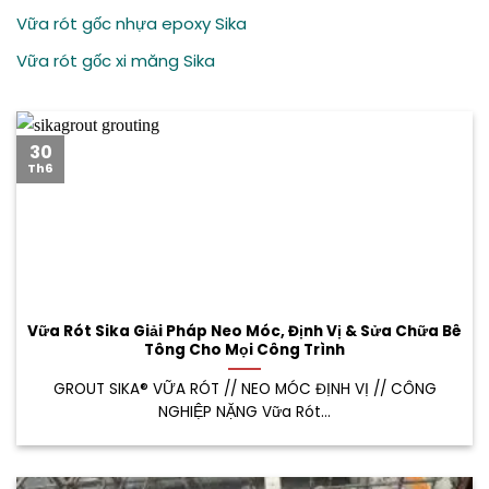
Vữa rót gốc nhựa epoxy Sika
Vữa rót gốc xi măng Sika
30
Th6
Vữa Rót Sika Giải Pháp Neo Móc, Định Vị & Sửa Chữa Bê
Tông Cho Mọi Công Trình
GROUT SIKA® VỮA RÓT // NEO MÓC ĐỊNH VỊ // CÔNG
NGHIỆP NẶNG Vữa Rót...