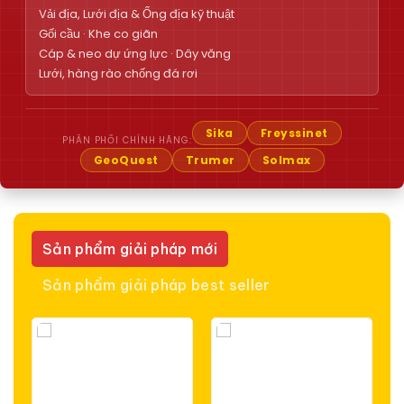
Vải địa, Lưới địa & Ống địa kỹ thuật
Gối cầu · Khe co giãn
Cáp & neo dự ứng lực · Dây văng
Lưới, hàng rào chống đá rơi
Sika
Freyssinet
PHÂN PHỐI CHÍNH HÃNG:
GeoQuest
Trumer
Solmax
Sản phẩm giải pháp mới
Sản phẩm giải pháp best seller