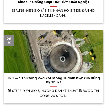
Sikasil® Chống Chịu Thời Tiết Khắc Nghiệt
SEALING ĐIỆN GIÓ // BỊT KÍN ĐÀN HỒI BỊT KÍN ĐÀN HỒI
NACELLE · CÁNH...
28
Th7
16 Bước Thi Công Vữa Rót Móng Tuabin Điện Gió Đúng
Kỹ Thuật
16 STEPS ĐIỆN GIÓ // HƯỚNG DẪN KỸ THUẬT 16 BƯỚC THI
CÔNG VỮA RÓT...