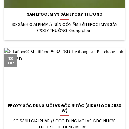
SÀN EPOCEM VS SÀN EPOXY THƯỜNG
SO SÁNH GIẢI PHÁP // NỀN CÒN ẨM SÀN EPOCEMVS SÀN
EPOXY THƯỜNG Không phải...
13
Th7
EPOXY GỐC DUNG MÔI VS GỐC NƯỚC (SIKAFLOOR 2530
W)
SO SÁNH GIẢI PHÁP // GỐC DUNG MÔI VS GỐC NƯỚC
EPOXY GỐC DUNG MÔIVS...