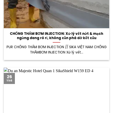
CHỐNG THẤM BƠM INJECTION: Xử lý vết nứt & mạch
ngừng đang rò rỉ, không cần phá dỡ kết cấu
PUR CHỐNG THẤM BƠM INJECTION // SIKA VIỆT NAM CHỐNG
THẤMBƠM INJECTION Xử lý vết...
26
Th6