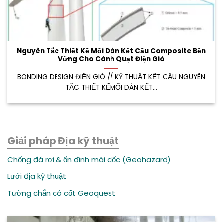
Nguyên Tắc Thiết Kế Mối Dán Kết Cấu Composite Bền
Vững Cho Cánh Quạt Điện Gió
BONDING DESIGN ĐIỆN GIÓ // KỸ THUẬT KẾT CẤU NGUYÊN
TẮC THIẾT KẾMỐI DÁN KẾT...
Giải pháp Địa kỹ thuật
Chống đá rơi & ổn định mái dốc (Geohazard)
Lưới địa kỹ thuật
Tường chắn có cốt Geoquest