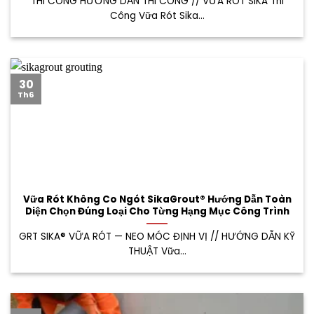
THI CÔNG HƯỚNG DẪN THI CÔNG // VỮA RÓT SIKA Thi
Công Vữa Rót Sika...
30
Th6
Vữa Rót Không Co Ngót SikaGrout® Hướng Dẫn Toàn
Diện Chọn Đúng Loại Cho Từng Hạng Mục Công Trình
GRT SIKA® VỮA RÓT — NEO MÓC ĐỊNH VỊ // HƯỚNG DẪN KỸ
THUẬT Vữa...