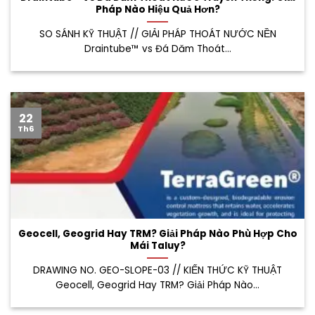
Pháp Nào Hiệu Quả Hơn?
SO SÁNH KỸ THUẬT // GIẢI PHÁP THOÁT NƯỚC NỀN
Draintube™ vs Đá Dăm Thoát...
22
Th6
Geocell, Geogrid Hay TRM? Giải Pháp Nào Phù Hợp Cho
Mái Taluy?
DRAWING NO. GEO-SLOPE-03 // KIẾN THỨC KỸ THUẬT
Geocell, Geogrid Hay TRM? Giải Pháp Nào...