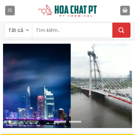
Bỏ
qua
nội
dung
Tìm
kiếm: