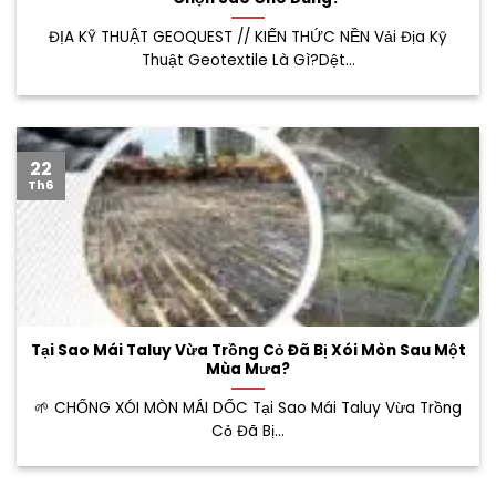
ĐỊA KỸ THUẬT GEOQUEST // KIẾN THỨC NỀN Vải Địa Kỹ
Thuật Geotextile Là Gì?Dệt...
22
Th6
Tại Sao Mái Taluy Vừa Trồng Cỏ Đã Bị Xói Mòn Sau Một
Mùa Mưa?
🌱 CHỐNG XÓI MÒN MÁI DỐC Tại Sao Mái Taluy Vừa Trồng
Cỏ Đã Bị...