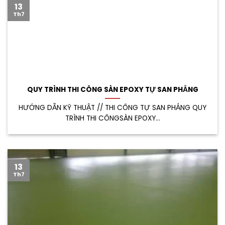
13
Th7
QUY TRÌNH THI CÔNG SÀN EPOXY TỰ SAN PHẲNG
HƯỚNG DẪN KỸ THUẬT // THI CÔNG TỰ SAN PHẲNG QUY
TRÌNH THI CÔNGSÀN EPOXY...
13
Th7