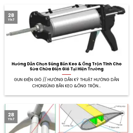
28
Th7
Hướng Dẫn Chọn Súng Bắn Keo & Ống Trộn Tĩnh Cho
Sửa Chữa Điện Gió Tại Hiện Trường
GUN ĐIỆN GIÓ // HƯỚNG DẪN KỸ THUẬT HƯỚNG DẪN
CHỌNSÚNG BẮN KEO &ỐNG TRỘN...
28
Th7