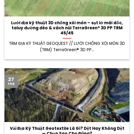
Lưới địa kỹ thuật 3D chống xói mòn – sạt lở mái dốc,
taluy đường đèo & vách núi TerraGreen® 3D PP TRM
45/45
TRM ĐỊA KỸ THUẬT GEOQUEST // LƯỚI CHỐNG XÓI MÒN 3D
(TRM) TerraGreen® 3D PP...
27
Th6
Vải Địa Kỹ Thuật Geotextile Là Gì? Dệt Hay Không Dệt
— Chọn Sao Cho Đúng?