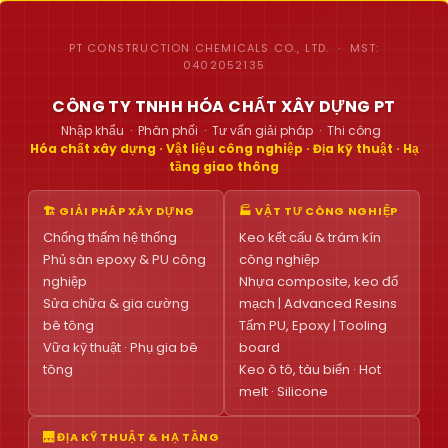
PT CONSTRUCTION CHEMICALS CO., LTD. · MST:
0402052135
CÔNG TY TNHH HÓA CHẤT XÂY DỰNG PT
Nhập khẩu · Phân phối · Tư vấn giải pháp · Thi công
Hóa chất xây dựng · Vật liệu công nghiệp · Địa kỹ thuật · Hạ
tầng giao thông
🏗 GIẢI PHÁP XÂY DỰNG
🏭 VẬT TƯ CÔNG NGHIỆP
Chống thấm hệ thống
Keo kết cấu & trám kín
Phủ sàn epoxy & PU công
công nghiệp
nghiệp
Nhựa composite, keo đổ
Sửa chữa & gia cường
mạch | Advanced Resins
bê tông
Tấm PU, Epoxy | Tooling
Vữa kỹ thuật · Phụ gia bê
board
tông
Keo ô tô, tàu biển · Hot
melt · Silicone
🌉 ĐỊA KỸ THUẬT & HẠ TẦNG