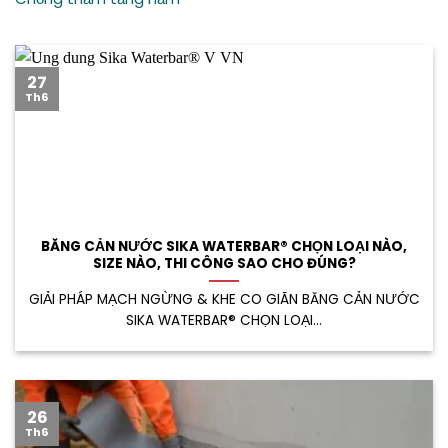
27
Th6
BĂNG CẢN NƯỚC SIKA WATERBAR® CHỌN LOẠI NÀO,
SIZE NÀO, THI CÔNG SAO CHO ĐÚNG?
GIẢI PHÁP MẠCH NGỪNG & KHE CO GIÃN BĂNG CẢN NƯỚC
SIKA WATERBAR® CHỌN LOẠI...
26
Th6