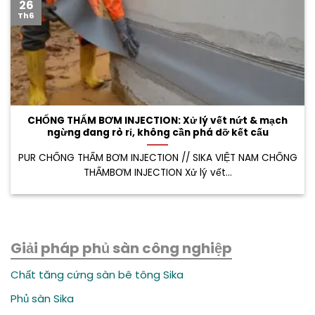
26
Th6
CHỐNG THẤM BƠM INJECTION: Xử lý vết nứt & mạch
ngừng đang rò rỉ, không cần phá dỡ kết cấu
PUR CHỐNG THẤM BƠM INJECTION // SIKA VIỆT NAM CHỐNG
THẤMBƠM INJECTION Xử lý vết...
Giải pháp phủ sàn công nghiệp
Chất tăng cứng sàn bê tông Sika
Phủ sàn Sika