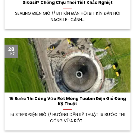
Sikasil® Chống Chịu Thời Tiết Khắc Nghiệt
SEALING ĐIỆN GIÓ // BỊT KÍN ĐÀN HỒI BỊT KÍN ĐÀN HỒI
NACELLE · CÁNH...
28
Th7
16 Bước Thi Công Vữa Rót Móng Tuabin Điện Gió Đúng
Kỹ Thuật
16 STEPS ĐIỆN GIÓ // HƯỚNG DẪN KỸ THUẬT 16 BƯỚC THI
CÔNG VỮA RÓT...