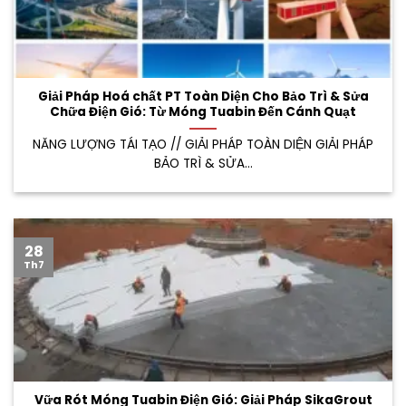
Giải Pháp Hoá chất PT Toàn Diện Cho Bảo Trì & Sửa
Chữa Điện Gió: Từ Móng Tuabin Đến Cánh Quạt
NĂNG LƯỢNG TÁI TẠO // GIẢI PHÁP TOÀN DIỆN GIẢI PHÁP
BẢO TRÌ & SỬA...
28
Th7
Vữa Rót Móng Tuabin Điện Gió: Giải Pháp SikaGrout