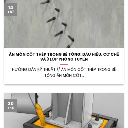
14
Th7
ĂN MÒN CỐT THÉP TRONG BÊ TÔNG: DẤU HIỆU, CƠ CHẾ
VÀ 3 LỚP PHÒNG TUYẾN
HƯỚNG DẪN KỸ THUẬT // ĂN MÒN CỐT THÉP TRONG BÊ
TÔNG ĂN MÒN CỐT...
30
Th6