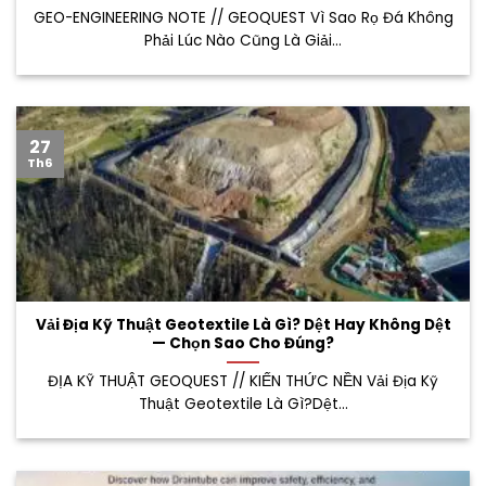
GEO-ENGINEERING NOTE // GEOQUEST Vì Sao Rọ Đá Không
Phải Lúc Nào Cũng Là Giải...
27
Th6
Vải Địa Kỹ Thuật Geotextile Là Gì? Dệt Hay Không Dệt
— Chọn Sao Cho Đúng?
ĐỊA KỸ THUẬT GEOQUEST // KIẾN THỨC NỀN Vải Địa Kỹ
Thuật Geotextile Là Gì?Dệt...