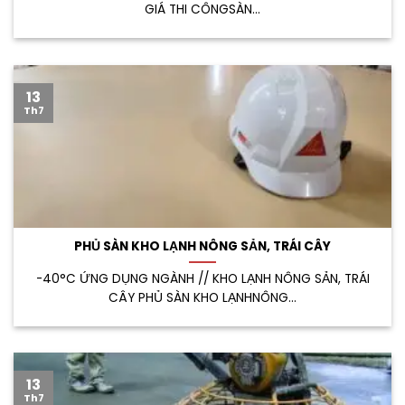
GIÁ THI CÔNGSÀN...
13
Th7
PHỦ SÀN KHO LẠNH NÔNG SẢN, TRÁI CÂY
-40°C ỨNG DỤNG NGÀNH // KHO LẠNH NÔNG SẢN, TRÁI
CÂY PHỦ SÀN KHO LẠNHNÔNG...
13
Th7