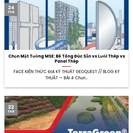
24
Th6
Chọn Mặt Tường MSE: Bê Tông Đúc Sẵn vs Lưới Thép vs
Panel Thép
FACE KIẾN THỨC ĐỊA KỸ THUẬT GEOQUEST // BLOG KỸ
THUẬT — BÀI 4 Chọn...
22
Th6