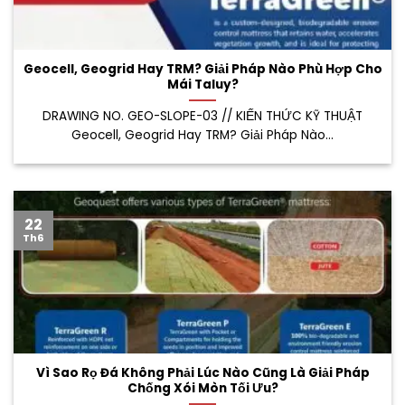
Geocell, Geogrid Hay TRM? Giải Pháp Nào Phù Hợp Cho
Mái Taluy?
DRAWING NO. GEO-SLOPE-03 // KIẾN THỨC KỸ THUẬT
Geocell, Geogrid Hay TRM? Giải Pháp Nào...
22
Th6
Vì Sao Rọ Đá Không Phải Lúc Nào Cũng Là Giải Pháp
Chống Xói Mòn Tối Ưu?