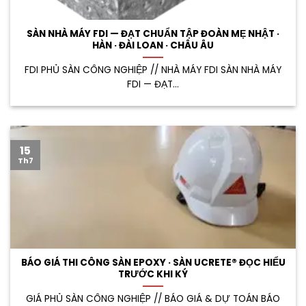
SÀN NHÀ MÁY FDI — ĐẠT CHUẨN TẬP ĐOÀN MẸ NHẬT ·
HÀN · ĐÀI LOAN · CHÂU ÂU
FDI PHỦ SÀN CÔNG NGHIỆP // NHÀ MÁY FDI SÀN NHÀ MÁY
FDI — ĐẠT...
15
Th7
BÁO GIÁ THI CÔNG SÀN EPOXY · SÀN UCRETE® ĐỌC HIỂU
TRƯỚC KHI KÝ
GIÁ PHỦ SÀN CÔNG NGHIỆP // BÁO GIÁ & DỰ TOÁN BÁO