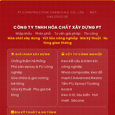
PT CONSTRUCTION CHEMICALS CO., LTD. · MST:
0402052135
CÔNG TY TNHH HÓA CHẤT XÂY DỰNG PT
Nhập khẩu · Phân phối · Tư vấn giải pháp · Thi công
Hóa chất xây dựng · Vật liệu công nghiệp · Địa kỹ thuật · Hạ
tầng giao thông
🏗 GIẢI PHÁP XÂY DỰNG
🏭 VẬT TƯ CÔNG NGHIỆP
Chống thấm hệ thống
Keo kết cấu & trám kín
Phủ sàn epoxy & PU công
công nghiệp
nghiệp
Nhựa composite, keo đổ
Sửa chữa & gia cường
mạch | Advanced Resins
bê tông
Tấm PU, Epoxy | Tooling
Vữa kỹ thuật · Phụ gia bê
board
tông
Keo ô tô, tàu biển · Hot
melt · Silicone
🌉 ĐỊA KỸ THUẬT & HẠ TẦNG