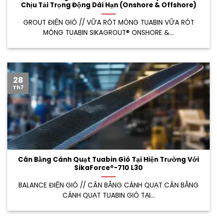
Chịu Tải Trọng Động Dài Hạn (Onshore & Offshore)
GROUT ĐIỆN GIÓ // VỮA RÓT MÓNG TUABIN VỮA RÓT
MÓNG TUABIN SIKAGROUT® ONSHORE &...
28
Th7
Cân Bằng Cánh Quạt Tuabin Gió Tại Hiện Trường Với
SikaForce®-710 L30
BALANCE ĐIỆN GIÓ // CÂN BẰNG CÁNH QUẠT CÂN BẰNG
CÁNH QUẠT TUABIN GIÓ TẠI...