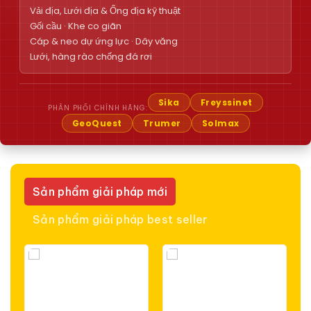
Vải địa, Lưới địa & Ống địa kỹ thuật
Gối cầu · Khe co giãn
Cáp & neo dự ứng lực · Dây văng
Lưới, hàng rào chống đá rơi
Sika
Freyssinet
PHÂN PHỐI CHÍNH HÃNG:
GeoQuest
Trumer
Solmax
Sản phẩm giải pháp mới
Sản phẩm giải pháp best seller