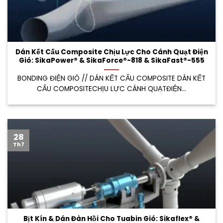
Dán Kết Cấu Composite Chịu Lực Cho Cánh Quạt Điện
Gió: SikaPower® & SikaForce®-818 & SikaFast®-555
BONDING ĐIỆN GIÓ // DÁN KẾT CẤU COMPOSITE DÁN KẾT
CẤU COMPOSITECHỊU LỰC CÁNH QUẠTĐIỆN...
28
Th7
Bịt Kín & Dán Đàn Hồi Cho Tuabin Gió: Sikaflex® &