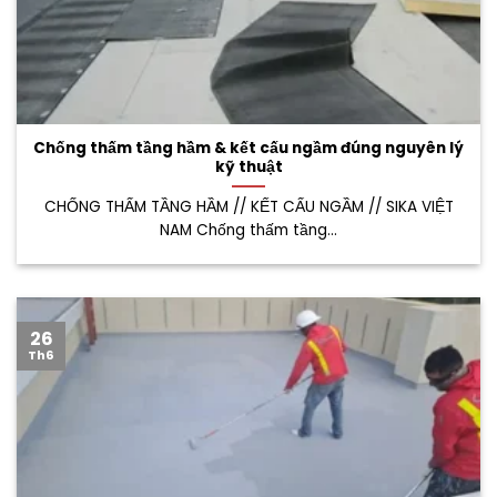
Chống thấm tầng hầm & kết cấu ngầm đúng nguyên lý
kỹ thuật
CHỐNG THẤM TẦNG HẦM // KẾT CẤU NGẦM // SIKA VIỆT
NAM Chống thấm tầng...
26
Th6