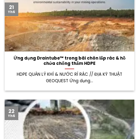
21
Th6
Ứng dụng Draintube™ trong bãi chôn lấp rác & hồ
chứa chống thấm HDPE
HDPE QUẢN LÝ KHÍ & NƯỚC RỈ RÁC // ĐỊA KỸ THUẬT
GEOQUEST Ứng dụng...
22
Th6