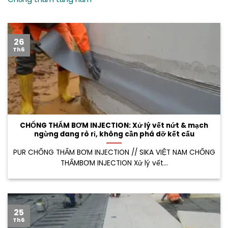
26
Th6
CHỐNG THẤM BƠM INJECTION: Xử lý vết nứt & mạch
ngừng đang rò rỉ, không cần phá dỡ kết cấu
PUR CHỐNG THẤM BƠM INJECTION // SIKA VIỆT NAM CHỐNG
THẤMBƠM INJECTION Xử lý vết...
25
Th6