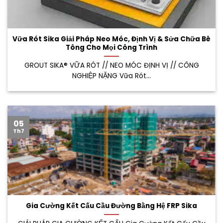
Vữa Rót Sika Giải Pháp Neo Móc, Định Vị & Sửa Chữa Bê
Tông Cho Mọi Công Trình
GROUT SIKA® VỮA RÓT // NEO MÓC ĐỊNH VỊ // CÔNG
NGHIỆP NẶNG Vữa Rót...
05
Th7
Gia Cường Kết Cấu Cầu Đường Bằng Hệ FRP Sika