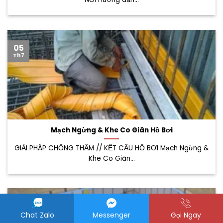
05
Th7
Mạch Ngừng & Khe Co Giãn Hồ Bơi
GIẢI PHÁP CHỐNG THẤM // KẾT CẤU HỒ BƠI Mạch Ngừng &
Khe Co Giãn...
26
Th6
Chat Zalo
Messenger
Gọi Ngay