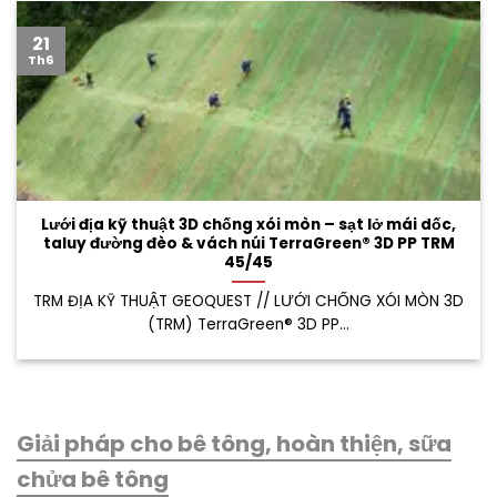
21
Th6
Lưới địa kỹ thuật 3D chống xói mòn – sạt lở mái dốc,
taluy đường đèo & vách núi TerraGreen® 3D PP TRM
45/45
TRM ĐỊA KỸ THUẬT GEOQUEST // LƯỚI CHỐNG XÓI MÒN 3D
(TRM) TerraGreen® 3D PP...
Giải pháp cho bê tông, hoàn thiện, sữa
chửa bê tông