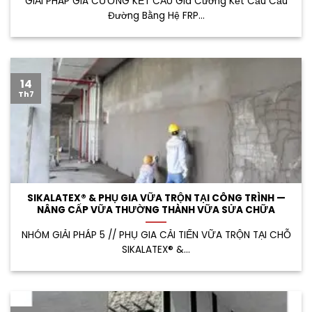
GIẢI PHÁP GIA CƯỜNG KẾT CẤU Gia Cường Kết Cấu Cầu
Đường Bằng Hệ FRP...
14
Th7
SIKALATEX® & PHỤ GIA VỮA TRỘN TẠI CÔNG TRÌNH —
NÂNG CẤP VỮA THƯỜNG THÀNH VỮA SỬA CHỮA
NHÓM GIẢI PHÁP 5 // PHỤ GIA CẢI TIẾN VỮA TRỘN TẠI CHỖ
SIKALATEX® &...