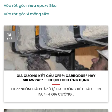
Vữa rót gốc nhựa epoxy Sika
Vữa rót gốc xi măng Sika
14
Th7
GIA CƯỜNG KẾT CẤU CFRP: CARBODUR® HAY
SIKAWRAP® — CHỌN THEO ỨNG DỤNG
CFRP NHÓM GIẢI PHÁP 3 // GIA CƯỜNG KẾT CẤU — EN
1504-4 GIA CƯỜNG...