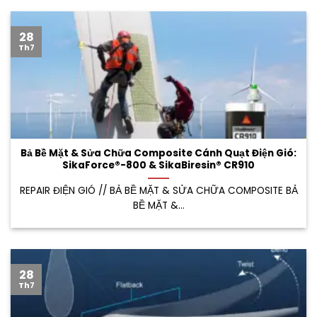
28
Th7
Bả Bề Mặt & Sửa Chữa Composite Cánh Quạt Điện Gió:
SikaForce®-800 & SikaBiresin® CR910
REPAIR ĐIỆN GIÓ // BẢ BỀ MẶT & SỬA CHỮA COMPOSITE BẢ
BỀ MẶT &...
28
Th7