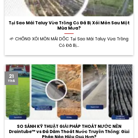
Tại Sao Mái Taluy Vừa Trồng Cỏ Đã Bị Xói Mòn Sau Một
Mùa Mưa?
🌱 CHỐNG XÓI MÒN MÁI DỐC Tại Sao Mái Taluy Vừa Trồng
Cỏ Đã Bị...
21
Th6
SO SÁNH KỸ THUẬT GIẢI PHÁP THOÁT NƯỚC NỀN
Draintube™ vs Đá Dăm Thoát Nước Truyền Thống: Giải
Pháp Nào Hiệu Quả Hơn?