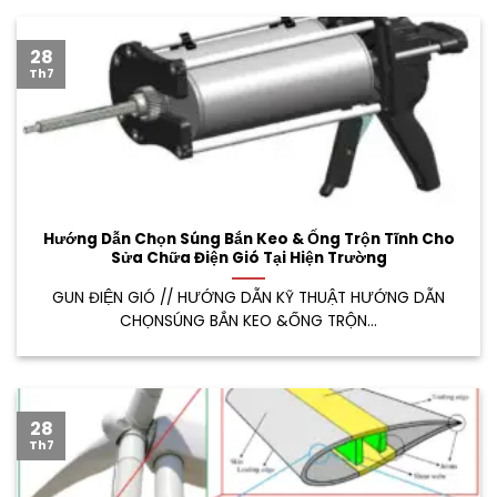
28
Th7
Hướng Dẫn Chọn Súng Bắn Keo & Ống Trộn Tĩnh Cho
Sửa Chữa Điện Gió Tại Hiện Trường
GUN ĐIỆN GIÓ // HƯỚNG DẪN KỸ THUẬT HƯỚNG DẪN
CHỌNSÚNG BẮN KEO &ỐNG TRỘN...
28
Th7