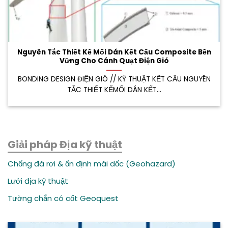
Nguyên Tắc Thiết Kế Mối Dán Kết Cấu Composite Bền
Vững Cho Cánh Quạt Điện Gió
BONDING DESIGN ĐIỆN GIÓ // KỸ THUẬT KẾT CẤU NGUYÊN
TẮC THIẾT KẾMỐI DÁN KẾT...
Giải pháp Địa kỹ thuật
Chống đá rơi & ổn định mái dốc (Geohazard)
Lưới địa kỹ thuật
Tường chắn có cốt Geoquest