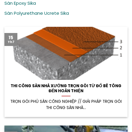
Sàn Epoxy Sika
Sàn Polyurethane Ucrete Sika
15
Th7
THI CÔNG SÀN NHÀ XƯỞNG TRỌN GÓI TỪ ĐỔ BÊ TÔNG
ĐẾN HOÀN THIỆN
TRỌN GÓI PHỦ SÀN CÔNG NGHIỆP // GIẢI PHÁP TRỌN GÓI
THI CÔNG SÀN NHÀ...