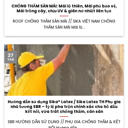
CHỐNG THẤM SÀN MÁI: Mái lộ thiên, Mái phủ bảo vệ,
Mái trồng cây, chịu UV & giãn nở nhiệt liên tục
ROOF CHỐNG THẤM SÀN MÁI // SIKA VIỆT NAM CHỐNG
THẤM SÀN MÁI Mái lộ...
27
Th6
Hướng dẫn sử dụng Sika® Latex / Sika Latex TH Phụ gia
nhũ tương SBR – tỷ lệ pha trộn chính xác cho hồ dầu
kết nối, vữa trát chống thấm, cán sàn
SBR HƯỚNG DẪN SỬ DỤNG // PHỤ GIA CHỐNG THẤM & KẾT
NỐI Hướng dẫn...