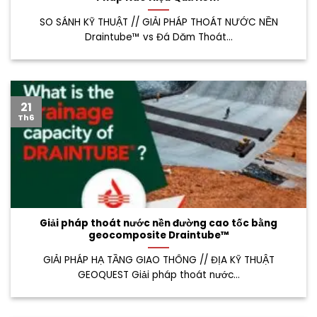
SO SÁNH KỸ THUẬT // GIẢI PHÁP THOÁT NƯỚC NỀN
Draintube™ vs Đá Dăm Thoát...
21
Th6
Giải pháp thoát nước nền đường cao tốc bằng
geocomposite Draintube™
GIẢI PHÁP HẠ TẦNG GIAO THÔNG // ĐỊA KỸ THUẬT
GEOQUEST Giải pháp thoát nước...