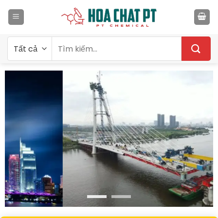
Bỏ
qua
nội
dung
Tìm
kiếm: