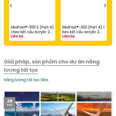
SikaFast®-3131 S (Part A)
SikaFast®-3121 (Part A) |
| Keo kết cấu acrylic 2
Keo kết cấu acrylic 2
Liên hệ
Liên hệ
thành phần đóng rắn
thành phần đóng rắn
nhanh dùng với
nhanh (dùng với
SikaFast®-3081 N (Part
SikaFast®-3081 N Part B)
B)
Giải pháp, sản phẩm cho dự án năng
lượng tái tạo
Năng lượng tái tạo Sika
28
Th7