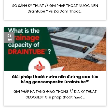
SO SÁNH KỸ THUẬT // GIẢI PHÁP THOÁT NƯỚC NỀN
Draintube™ vs Đá Dăm Thoát...
21
Th6
Giải pháp thoát nước nền đường cao tốc
bằng geocomposite Draintube™
GIẢI PHÁP HẠ TẦNG GIAO THÔNG // ĐỊA KỸ THUẬT
GEOQUEST Giải pháp thoát nước...