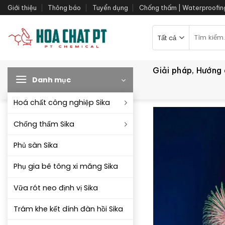
Bỏ
Giới thiệu
Thông báo
Tuyển dụng
Chống thấm | Waterproofin
qua
nội
Tìm
kiếm:
dung
Giải pháp, Hướng
Danh mục
Hoá chất công nghiệp Sika
Chống thấm Sika
Phủ sàn Sika
Phụ gia bê tông xi măng Sika
Vữa rót neo định vị Sika
Trám khe kết dính đàn hồi Sika