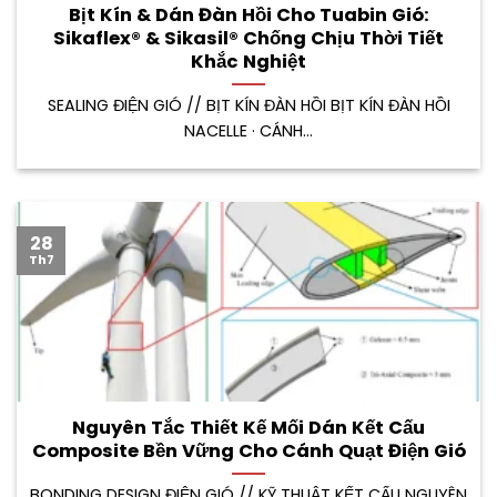
Bịt Kín & Dán Đàn Hồi Cho Tuabin Gió:
Sikaflex® & Sikasil® Chống Chịu Thời Tiết
Khắc Nghiệt
SEALING ĐIỆN GIÓ // BỊT KÍN ĐÀN HỒI BỊT KÍN ĐÀN HỒI
NACELLE · CÁNH...
28
Th7
Nguyên Tắc Thiết Kế Mối Dán Kết Cấu
Composite Bền Vững Cho Cánh Quạt Điện Gió
BONDING DESIGN ĐIỆN GIÓ // KỸ THUẬT KẾT CẤU NGUYÊN