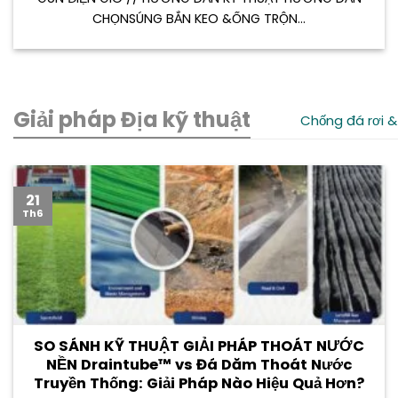
CHỌNSÚNG BẮN KEO &ỐNG TRỘN...
Giải pháp Địa kỹ thuật
Chống đá rơi &
21
Th6
SO SÁNH KỸ THUẬT GIẢI PHÁP THOÁT NƯỚC
NỀN Draintube™ vs Đá Dăm Thoát Nước
Truyền Thống: Giải Pháp Nào Hiệu Quả Hơn?