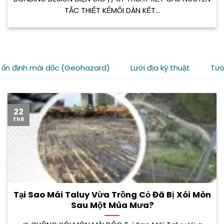
TẮC THIẾT KẾMỐI DÁN KẾT...
 ổn định mái dốc (Geohazard)
Lưới địa kỹ thuật
Tườ
22
Th6
Tại Sao Mái Taluy Vừa Trồng Cỏ Đã Bị Xói Mòn
Sau Một Mùa Mưa?