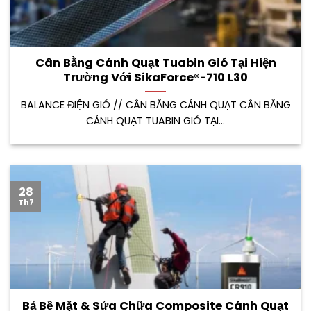
Cân Bằng Cánh Quạt Tuabin Gió Tại Hiện
Trường Với SikaForce®-710 L30
BALANCE ĐIỆN GIÓ // CÂN BẰNG CÁNH QUẠT CÂN BẰNG
CÁNH QUẠT TUABIN GIÓ TẠI...
28
Th7
Bả Bề Mặt & Sửa Chữa Composite Cánh Quạt