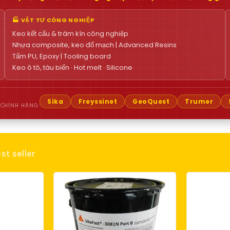
🏭 VẬT TƯ CÔNG NGHIỆP
Keo kết cấu & trám kín công nghiệp
Nhựa composite, keo đổ mạch | Advanced Resins
Tấm PU, Epoxy | Tooling board
Keo ô tô, tàu biển · Hot melt · Silicone
Sika
Freyssinet
GeoQuest
Trumer
 CHÍNH HÃNG:
st seller