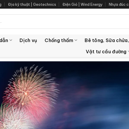
g
Địa kỹ thuật | Geotechnics
Điện Gió | Wind Energy
Nhựa đúc c
 dẫn
Dịch vụ
Chống thấm
Bê tông, Sữa chửa,
Vật tư cầu đường