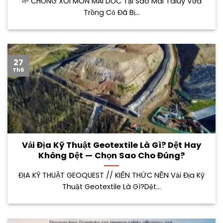
🌱 CHỐNG XÓI MÒN MÁI DỐC Tại Sao Mái Taluy Vừa
Trồng Cỏ Đã Bị...
27
Th6
Vải Địa Kỹ Thuật Geotextile Là Gì? Dệt Hay
Không Dệt — Chọn Sao Cho Đúng?
ĐỊA KỸ THUẬT GEOQUEST // KIẾN THỨC NỀN Vải Địa Kỹ
Thuật Geotextile Là Gì?Dệt...