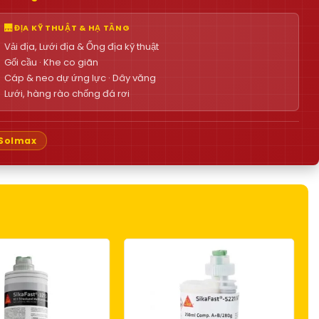
🌉 ĐỊA KỸ THUẬT & HẠ TẦNG
Vải địa, Lưới địa & Ống địa kỹ thuật
Gối cầu · Khe co giãn
Cáp & neo dự ứng lực · Dây văng
Lưới, hàng rào chống đá rơi
Solmax