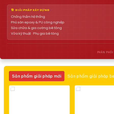
🏗 GIẢI PHÁP XÂY DỰNG
Chống thấm hệ thống
Phủ sàn epoxy & PU công nghiệp
Sửa chữa & gia cường bê tông
Vữa kỹ thuật · Phụ gia bê tông
PHÂN PHỐI
Sản phẩm giải pháp mới
Sản phẩm giải pháp be