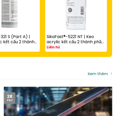
321 S (Part A) |
SikaFast®-5221 NT | Keo
S
c kết cấu 2 thành
acrylic kết cấu 2 thành phần
c
 rắn nhanh có hạt
A và B đóng rắn nhanh cho
v
Liên hệ
L
g với
composite, kim loại và nhựa
t
-3081 N Part B
kỹ thuật
Xem thêm
28
Th7