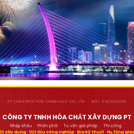
PT CONSTRUCTION CHEMICALS CO., LTD. · MST: 0402052135
CÔNG TY TNHH HÓA CHẤT XÂY DỰNG PT
Nhập khẩu · Phân phối · Tư vấn giải pháp · Thi công
t xây dựng · Vật liệu công nghiệp · Địa kỹ thuật · Hạ tầng gi