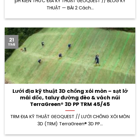
pH KIẾN THỨC ĐỊA KỸ THUẬT GEOQUEST // BLOG KỸ
THUẬT — BÀI 2 Cách...
21
Th6
Lưới địa kỹ thuật 3D chống xói mòn – sạt lở
mái dốc, taluy đường đèo & vách núi
TerraGreen® 3D PP TRM 45/45
TRM ĐỊA KỸ THUẬT GEOQUEST // LƯỚI CHỐNG XÓI MÒN
3D (TRM) TerraGreen® 3D PP...