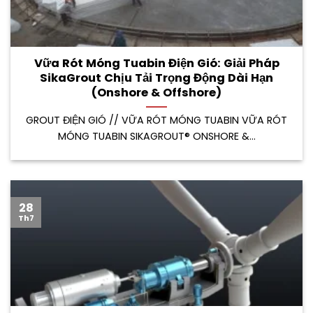
Vữa Rót Móng Tuabin Điện Gió: Giải Pháp
SikaGrout Chịu Tải Trọng Động Dài Hạn
(Onshore & Offshore)
GROUT ĐIỆN GIÓ // VỮA RÓT MÓNG TUABIN VỮA RÓT
MÓNG TUABIN SIKAGROUT® ONSHORE &...
28
Th7