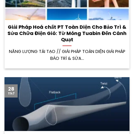
Giải Pháp Hoá chất PT Toàn Diện Cho Bảo Trì &
Sửa Chữa Điện Gió: Từ Móng Tuabin Đến Cánh
Quạt
NĂNG LƯỢNG TÁI TẠO // GIẢI PHÁP TOÀN DIỆN GIẢI PHÁP
BẢO TRÌ & SỬA...
28
Th7