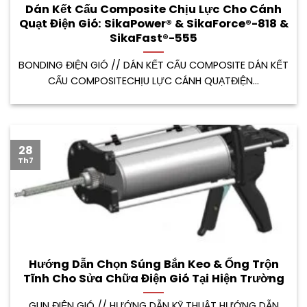
Dán Kết Cấu Composite Chịu Lực Cho Cánh
Quạt Điện Gió: SikaPower® & SikaForce®-818 &
SikaFast®-555
BONDING ĐIỆN GIÓ // DÁN KẾT CẤU COMPOSITE DÁN KẾT
CẤU COMPOSITECHỊU LỰC CÁNH QUẠTĐIỆN...
28
Th7
Hướng Dẫn Chọn Súng Bắn Keo & Ống Trộn
Tĩnh Cho Sửa Chữa Điện Gió Tại Hiện Trường
GUN ĐIỆN GIÓ // HƯỚNG DẪN KỸ THUẬT HƯỚNG DẪN