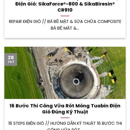
Điện Gió: SikaForce®-800 & SikaBiresin®
CR910
REPAIR ĐIỆN GIÓ // BẢ BỀ MẶT & SỬA CHỮA COMPOSITE
BẢ BỀ MẶT &...
28
Th7
16 Bước Thi Công Vữa Rót Móng Tuabin Điện
Gió Đúng Kỹ Thuật
16 STEPS ĐIỆN GIÓ // HƯỚNG DẪN KỸ THUẬT 16 BƯỚC THI
CÔNG VỮA RÓT...