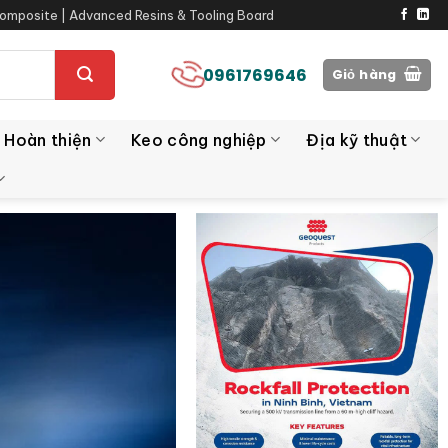
omposite | Advanced Resins & Tooling Board
0961769646
Giỏ hàng
 Hoàn thiện
Keo công nghiệp
Địa kỹ thuật