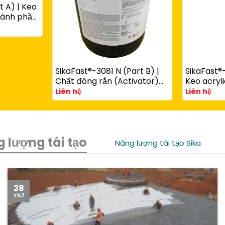
t A) | Keo
thành phần
ùng với
art B)
SikaFast®-3081 N (Part B) |
SikaFast®-
Chất đóng rắn (Activator)
Keo acryli
cho keo acrylic kết cấu
phần đóng
Liên hệ
Liên hệ
SikaFast® 3100 Series
chêm dùn
SikaFast®
 lượng tái tạo
Năng lượng tái tạo Sika
28
Th7