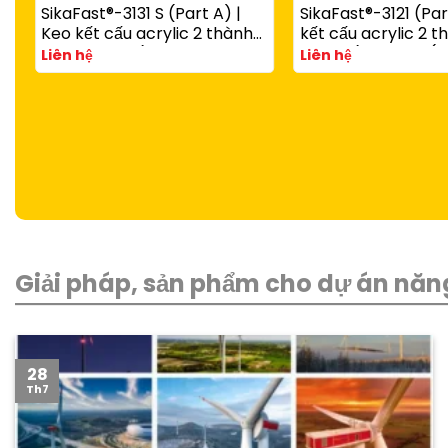
SikaFast®-3131 S (Part A) |
SikaFast®-3121 (Par
Keo kết cấu acrylic 2 thành
kết cấu acrylic 2 
phần đóng rắn nhanh dùng
đóng rắn nhanh (d
Liên hệ
Liên hệ
với SikaFast®-3081 N (Part B)
SikaFast®-3081 N P
Giải pháp, sản phẩm cho dự án năng
28
Th7