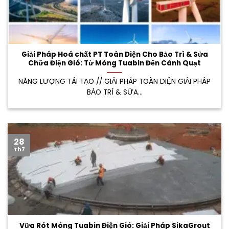
Giải Pháp Hoá chất PT Toàn Diện Cho Bảo Trì & Sửa
Chữa Điện Gió: Từ Móng Tuabin Đến Cánh Quạt
NĂNG LƯỢNG TÁI TẠO // GIẢI PHÁP TOÀN DIỆN GIẢI PHÁP
BẢO TRÌ & SỬA...
28
Th7
Vữa Rót Móng Tuabin Điện Gió: Giải Pháp SikaGrout