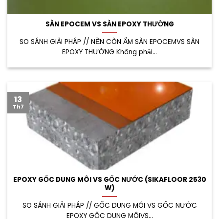
SÀN EPOCEM VS SÀN EPOXY THƯỜNG
SO SÁNH GIẢI PHÁP // NỀN CÒN ẨM SÀN EPOCEMVS SÀN
EPOXY THƯỜNG Không phải...
13
Th7
EPOXY GỐC DUNG MÔI VS GỐC NƯỚC (SIKAFLOOR 2530
W)
SO SÁNH GIẢI PHÁP // GỐC DUNG MÔI VS GỐC NƯỚC
EPOXY GỐC DUNG MÔIVS...