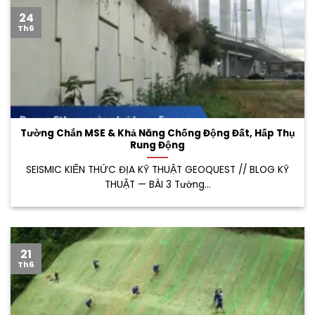
24
Th6
Tường Chắn MSE & Khả Năng Chống Động Đất, Hấp Thụ
Rung Động
SEISMIC KIẾN THỨC ĐỊA KỸ THUẬT GEOQUEST // BLOG KỸ
THUẬT — BÀI 3 Tường...
21
Th6