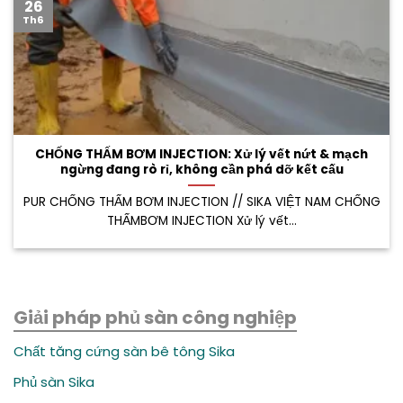
26
Th6
CHỐNG THẤM BƠM INJECTION: Xử lý vết nứt & mạch
ngừng đang rò rỉ, không cần phá dỡ kết cấu
PUR CHỐNG THẤM BƠM INJECTION // SIKA VIỆT NAM CHỐNG
THẤMBƠM INJECTION Xử lý vết...
Giải pháp phủ sàn công nghiệp
Chất tăng cứng sàn bê tông Sika
Phủ sàn Sika