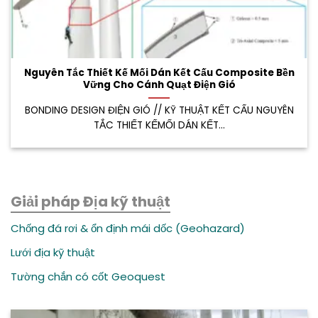
Nguyên Tắc Thiết Kế Mối Dán Kết Cấu Composite Bền
Vững Cho Cánh Quạt Điện Gió
BONDING DESIGN ĐIỆN GIÓ // KỸ THUẬT KẾT CẤU NGUYÊN
TẮC THIẾT KẾMỐI DÁN KẾT...
Giải pháp Địa kỹ thuật
Chống đá rơi & ổn định mái dốc (Geohazard)
Lưới địa kỹ thuật
Tường chắn có cốt Geoquest