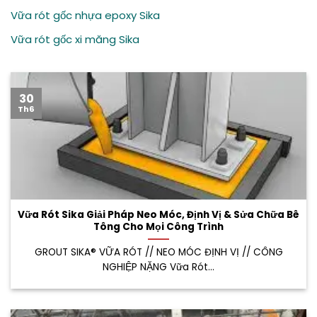
Vữa rót gốc nhựa epoxy Sika
Vữa rót gốc xi măng Sika
30
Th6
Vữa Rót Sika Giải Pháp Neo Móc, Định Vị & Sửa Chữa Bê
Tông Cho Mọi Công Trình
GROUT SIKA® VỮA RÓT // NEO MÓC ĐỊNH VỊ // CÔNG
NGHIỆP NẶNG Vữa Rót...