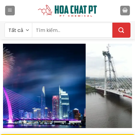
Bỏ
qua
nội
dung
Tìm
kiếm: