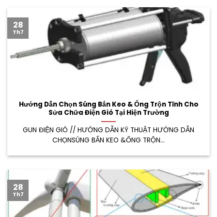
28
Th7
Hướng Dẫn Chọn Súng Bắn Keo & Ống Trộn Tĩnh Cho
Sửa Chữa Điện Gió Tại Hiện Trường
GUN ĐIỆN GIÓ // HƯỚNG DẪN KỸ THUẬT HƯỚNG DẪN
CHỌNSÚNG BẮN KEO &ỐNG TRỘN...
28
Th7