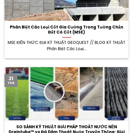
Phân Biệt Các Loại Cốt Gia Cường Trong Tường Chắn
Đất Có Cốt (MSE)
MSE KIẾN THỨC ĐỊA KỸ THUẬT GEOQUEST // BLOG KỸ THUẬT
Phân Biệt Các Loại...
21
Th6
SO SÁNH KỸ THUẬT GIẢI PHÁP THOÁT NƯỚC NỀN
Draintube™ vs Đá Dăm Thoát Nước Truyền Thống: Giải