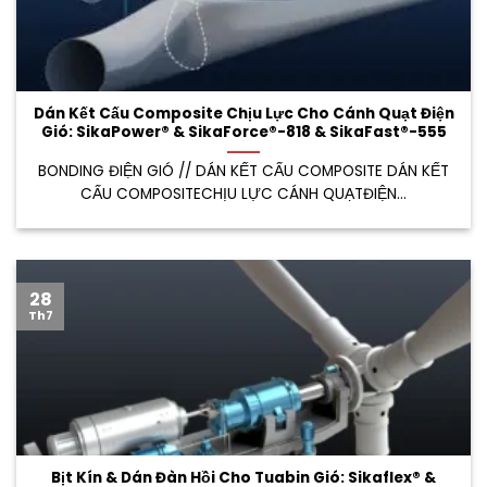
Dán Kết Cấu Composite Chịu Lực Cho Cánh Quạt Điện
Gió: SikaPower® & SikaForce®-818 & SikaFast®-555
BONDING ĐIỆN GIÓ // DÁN KẾT CẤU COMPOSITE DÁN KẾT
CẤU COMPOSITECHỊU LỰC CÁNH QUẠTĐIỆN...
28
Th7
Bịt Kín & Dán Đàn Hồi Cho Tuabin Gió: Sikaflex® &