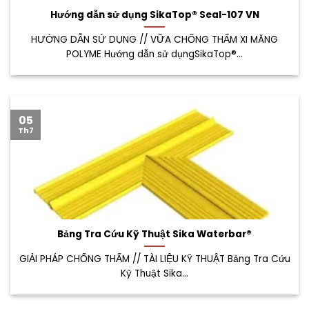
Hướng dẫn sử dụng SikaTop® Seal-107 VN
HƯỚNG DẪN SỬ DỤNG // VỮA CHỐNG THẤM XI MĂNG
POLYME Hướng dẫn sử dụngSikaTop®...
05
Th7
Bảng Tra Cứu Kỹ Thuật Sika Waterbar®
GIẢI PHÁP CHỐNG THẤM // TÀI LIỆU KỸ THUẬT Bảng Tra Cứu
Kỹ Thuật Sika...