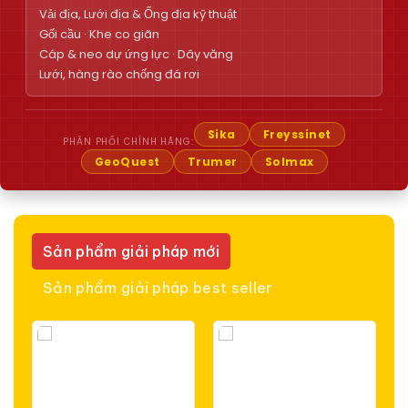
Vải địa, Lưới địa & Ống địa kỹ thuật
Gối cầu · Khe co giãn
Cáp & neo dự ứng lực · Dây văng
Lưới, hàng rào chống đá rơi
Sika
Freyssinet
PHÂN PHỐI CHÍNH HÃNG:
GeoQuest
Trumer
Solmax
Sản phẩm giải pháp mới
Sản phẩm giải pháp best seller