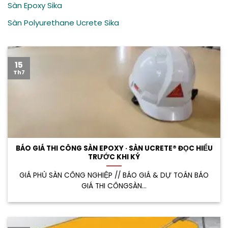
Sàn Epoxy Sika
Sàn Polyurethane Ucrete Sika
15
Th7
BÁO GIÁ THI CÔNG SÀN EPOXY · SÀN UCRETE® ĐỌC HIỂU
TRƯỚC KHI KÝ
GIÁ PHỦ SÀN CÔNG NGHIỆP // BÁO GIÁ & DỰ TOÁN BÁO
GIÁ THI CÔNGSÀN...