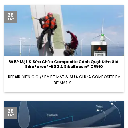
28
Th7
Bả Bề Mặt & Sửa Chữa Composite Cánh Quạt Điện Gió:
SikaForce®-800 & SikaBiresin® CR910
REPAIR ĐIỆN GIÓ // BẢ BỀ MẶT & SỬA CHỮA COMPOSITE BẢ
BỀ MẶT &...
28
Th7