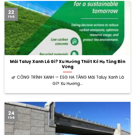
22
Th6
Mái Taluy Xanh Là Gì? Xu Hướng Thiết Kế Hạ Tầng Bền
Vững
🌿 CÔNG TRÌNH XANH — ESG HẠ TẦNG Mái Taluy Xanh Là
Gì? Xu Hướng...
24
Th6