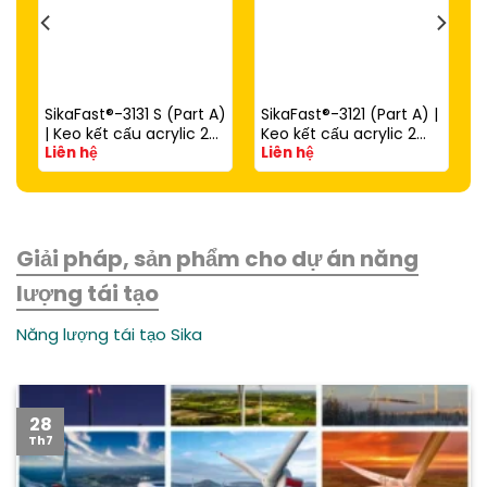
SikaFast®-3131 S (Part A)
SikaFast®-3121 (Part A) |
| Keo kết cấu acrylic 2
Keo kết cấu acrylic 2
Liên hệ
Liên hệ
thành phần đóng rắn
thành phần đóng rắn
nhanh dùng với
nhanh (dùng với
SikaFast®-3081 N (Part
SikaFast®-3081 N Part B)
B)
Giải pháp, sản phẩm cho dự án năng
lượng tái tạo
Năng lượng tái tạo Sika
28
Th7