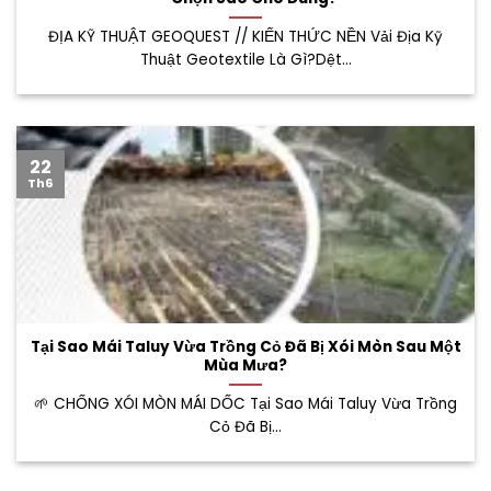
ĐỊA KỸ THUẬT GEOQUEST // KIẾN THỨC NỀN Vải Địa Kỹ
Thuật Geotextile Là Gì?Dệt...
22
Th6
Tại Sao Mái Taluy Vừa Trồng Cỏ Đã Bị Xói Mòn Sau Một
Mùa Mưa?
🌱 CHỐNG XÓI MÒN MÁI DỐC Tại Sao Mái Taluy Vừa Trồng
Cỏ Đã Bị...