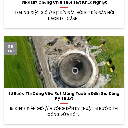
Sikasil® Chống Chịu Thời Tiết Khắc Nghiệt
SEALING ĐIỆN GIÓ // BỊT KÍN ĐÀN HỒI BỊT KÍN ĐÀN HỒI
NACELLE · CÁNH...
28
Th7
16 Bước Thi Công Vữa Rót Móng Tuabin Điện Gió Đúng
Kỹ Thuật
16 STEPS ĐIỆN GIÓ // HƯỚNG DẪN KỸ THUẬT 16 BƯỚC THI
CÔNG VỮA RÓT...