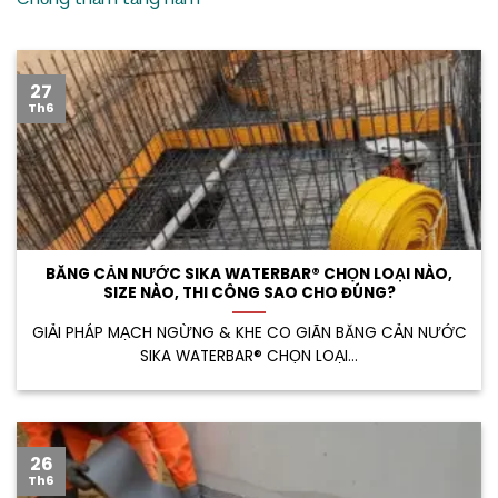
27
Th6
BĂNG CẢN NƯỚC SIKA WATERBAR® CHỌN LOẠI NÀO,
SIZE NÀO, THI CÔNG SAO CHO ĐÚNG?
GIẢI PHÁP MẠCH NGỪNG & KHE CO GIÃN BĂNG CẢN NƯỚC
SIKA WATERBAR® CHỌN LOẠI...
26
Th6