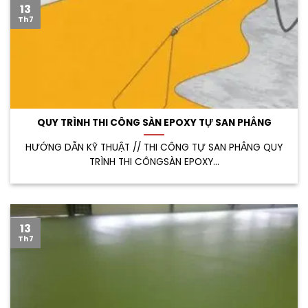
13
Th7
QUY TRÌNH THI CÔNG SÀN EPOXY TỰ SAN PHẲNG
HƯỚNG DẪN KỸ THUẬT // THI CÔNG TỰ SAN PHẲNG QUY
TRÌNH THI CÔNGSÀN EPOXY...
13
Th7