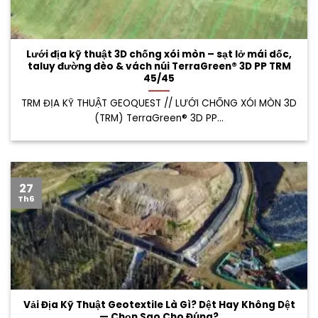
Lưới địa kỹ thuật 3D chống xói mòn – sạt lở mái dốc,
taluy đường đèo & vách núi TerraGreen® 3D PP TRM
45/45
TRM ĐỊA KỸ THUẬT GEOQUEST // LƯỚI CHỐNG XÓI MÒN 3D
(TRM) TerraGreen® 3D PP...
27
Th6
Vải Địa Kỹ Thuật Geotextile Là Gì? Dệt Hay Không Dệt
— Chọn Sao Cho Đúng?