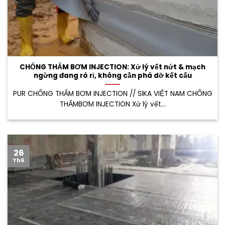
CHỐNG THẤM BƠM INJECTION: Xử lý vết nứt & mạch
ngừng đang rò rỉ, không cần phá dỡ kết cấu
PUR CHỐNG THẤM BƠM INJECTION // SIKA VIỆT NAM CHỐNG
THẤMBƠM INJECTION Xử lý vết...
26
Th6