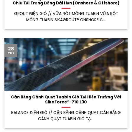
Chịu Tải Trọng Động Dài Hạn (Onshore & Offshore)
GROUT ĐIỆN GIÓ // VỮA RÓT MÓNG TUABIN VỮA RÓT
MÓNG TUABIN SIKAGROUT® ONSHORE &...
28
Th7
Cân Bằng Cánh Quạt Tuabin Gió Tại Hiện Trường Với
SikaForce®-710 L30
BALANCE ĐIỆN GIÓ // CÂN BẰNG CÁNH QUẠT CÂN BẰNG
CÁNH QUẠT TUABIN GIÓ TẠI...