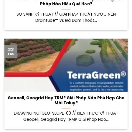
Pháp Nào Hiệu Quả Hơn?
SO SÁNH KỸ THUẬT // GIẢI PHÁP THOÁT NƯỚC NỀN
Draintube™ vs Đá Dăm Thoát...
22
Th6
Geocell, Geogrid Hay TRM? Giải Pháp Nào Phù Hợp Cho
Mái Taluy?
DRAWING NO. GEO-SLOPE-03 // KIẾN THỨC KỸ THUẬT
Geocell, Geogrid Hay TRM? Giải Pháp Nào...