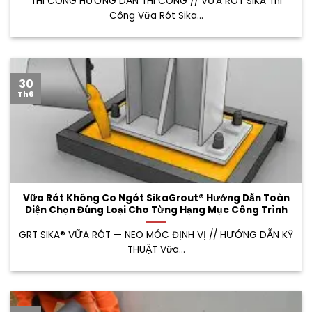
THI CÔNG HƯỚNG DẪN THI CÔNG // VỮA RÓT SIKA Thi
Công Vữa Rót Sika...
30
Th6
Vữa Rót Không Co Ngót SikaGrout® Hướng Dẫn Toàn
Diện Chọn Đúng Loại Cho Từng Hạng Mục Công Trình
GRT SIKA® VỮA RÓT — NEO MÓC ĐỊNH VỊ // HƯỚNG DẪN KỸ
THUẬT Vữa...