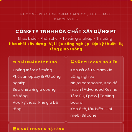
PT CONSTRUCTION CHEMICALS CO., LTD. · MST:
0402052135
CÔNG TY TNHH HÓA CHẤT XÂY DỰNG PT
Nhập khẩu · Phân phối · Tư vấn giải pháp · Thi công
Hóa chất xây dựng · Vật liệu công nghiệp · Địa kỹ thuật · Hạ
tầng giao thông
🏗 GIẢI PHÁP XÂY DỰNG
🏭 VẬT TƯ CÔNG NGHIỆP
Chống thấm hệ thống
Keo kết cấu & trám kín
Phủ sàn epoxy & PU công
công nghiệp
nghiệp
Nhựa composite, keo đổ
Sửa chữa & gia cường
mạch | Advanced Resins
bê tông
Tấm PU, Epoxy | Tooling
Vữa kỹ thuật · Phụ gia bê
board
tông
Keo ô tô, tàu biển · Hot
melt · Silicone
🌉 ĐỊA KỸ THUẬT & HẠ TẦNG