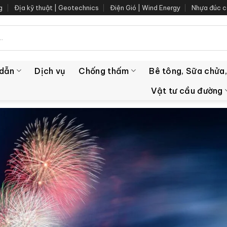
g
Địa kỹ thuật | Geotechnics
Điện Gió | Wind Energy
Nhựa đúc c
 dẫn
Dịch vụ
Chống thấm
Bê tông, Sữa chửa,
Vật tư cầu đường