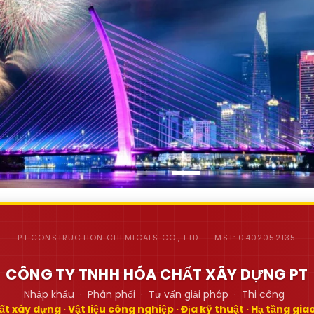
PT CONSTRUCTION CHEMICALS CO., LTD. · MST: 0402052135
CÔNG TY TNHH HÓA CHẤT XÂY DỰNG PT
Nhập khẩu · Phân phối · Tư vấn giải pháp · Thi công
t xây dựng · Vật liệu công nghiệp · Địa kỹ thuật · Hạ tầng gi