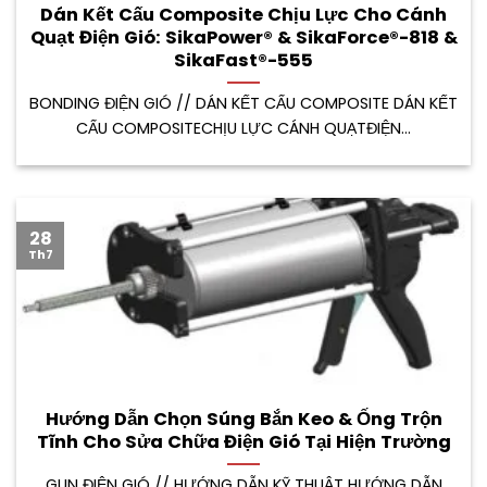
Dán Kết Cấu Composite Chịu Lực Cho Cánh
Quạt Điện Gió: SikaPower® & SikaForce®-818 &
SikaFast®-555
BONDING ĐIỆN GIÓ // DÁN KẾT CẤU COMPOSITE DÁN KẾT
CẤU COMPOSITECHỊU LỰC CÁNH QUẠTĐIỆN...
28
Th7
Hướng Dẫn Chọn Súng Bắn Keo & Ống Trộn
Tĩnh Cho Sửa Chữa Điện Gió Tại Hiện Trường
GUN ĐIỆN GIÓ // HƯỚNG DẪN KỸ THUẬT HƯỚNG DẪN