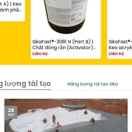
t A) | Keo
thành phần
ùng với
art B)
SikaFast®-3081 N (Part B) |
SikaFast®-
Chất đóng rắn (Activator)
Keo acryli
cho keo acrylic kết cấu
phần đóng
Liên hệ
Liên hệ
SikaFast® 3100 Series
chêm dùn
SikaFast®
 lượng tái tạo
Năng lượng tái tạo Sika
28
Th7