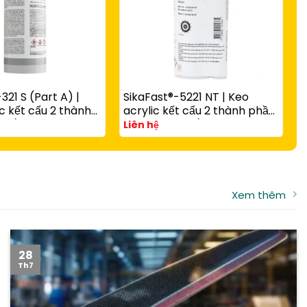
321 S (Part A) |
SikaFast®-5221 NT | Keo
S
c kết cấu 2 thành
acrylic kết cấu 2 thành phần
c
 rắn nhanh có hạt
A và B đóng rắn nhanh cho
v
Liên hệ
L
g với
composite, kim loại và nhựa
t
-3081 N Part B
kỹ thuật
Xem thêm
28
Th7