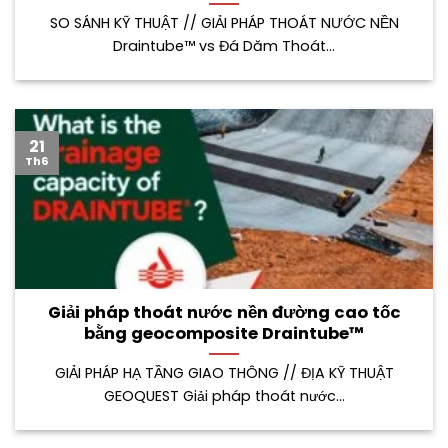
SO SÁNH KỸ THUẬT // GIẢI PHÁP THOÁT NƯỚC NỀN
Draintube™ vs Đá Dăm Thoát...
21
Th6
Giải pháp thoát nước nền đường cao tốc
bằng geocomposite Draintube™
GIẢI PHÁP HẠ TẦNG GIAO THÔNG // ĐỊA KỸ THUẬT
GEOQUEST Giải pháp thoát nước...