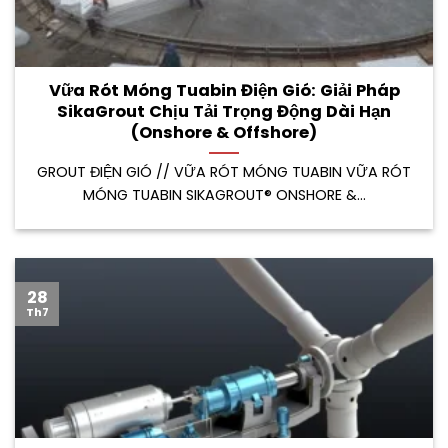
Vữa Rót Móng Tuabin Điện Gió: Giải Pháp
SikaGrout Chịu Tải Trọng Động Dài Hạn
(Onshore & Offshore)
GROUT ĐIỆN GIÓ // VỮA RÓT MÓNG TUABIN VỮA RÓT
MÓNG TUABIN SIKAGROUT® ONSHORE &...
28
Th7