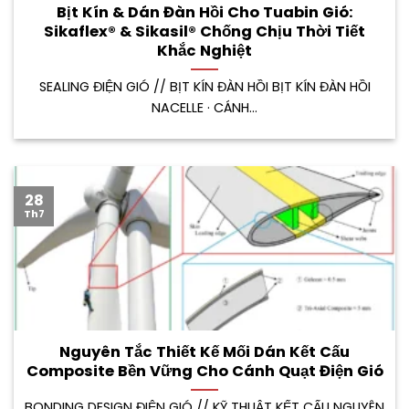
Bịt Kín & Dán Đàn Hồi Cho Tuabin Gió:
Sikaflex® & Sikasil® Chống Chịu Thời Tiết
Khắc Nghiệt
SEALING ĐIỆN GIÓ // BỊT KÍN ĐÀN HỒI BỊT KÍN ĐÀN HỒI
NACELLE · CÁNH...
28
Th7
Nguyên Tắc Thiết Kế Mối Dán Kết Cấu
Composite Bền Vững Cho Cánh Quạt Điện Gió
BONDING DESIGN ĐIỆN GIÓ // KỸ THUẬT KẾT CẤU NGUYÊN