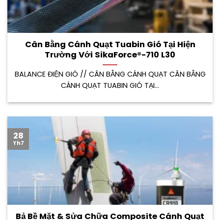
Cân Bằng Cánh Quạt Tuabin Gió Tại Hiện
Trường Với SikaForce®-710 L30
BALANCE ĐIỆN GIÓ // CÂN BẰNG CÁNH QUẠT CÂN BẰNG
CÁNH QUẠT TUABIN GIÓ TẠI...
28
Th7
Bả Bề Mặt & Sửa Chữa Composite Cánh Quạt