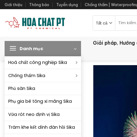
Bỏ
Giới thiệu
Thông báo
Tuyển dụng
Chống thấm | Waterproofin
qua
nội
Tìm
kiếm:
dung
Giải pháp, Hướng
Danh mục
Hoá chất công nghiệp Sika
Chống thấm Sika
Phủ sàn Sika
Phụ gia bê tông xi măng Sika
Vữa rót neo định vị Sika
Trám khe kết dính đàn hồi Sika