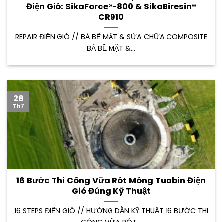
Điện Gió: SikaForce®-800 & SikaBiresin®
CR910
REPAIR ĐIỆN GIÓ // BẢ BỀ MẶT & SỬA CHỮA COMPOSITE
BẢ BỀ MẶT &...
28
Th7
16 Bước Thi Công Vữa Rót Móng Tuabin Điện
Gió Đúng Kỹ Thuật
16 STEPS ĐIỆN GIÓ // HƯỚNG DẪN KỸ THUẬT 16 BƯỚC THI
CÔNG VỮA RÓT...