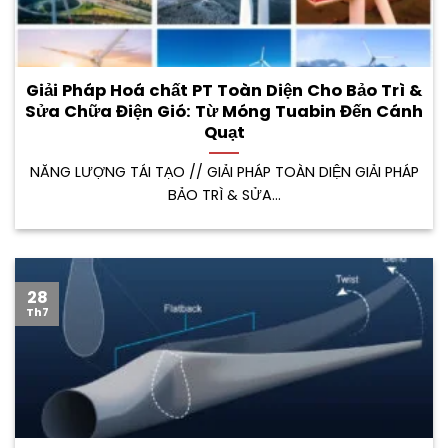
Giải Pháp Hoá chất PT Toàn Diện Cho Bảo Trì &
Sửa Chữa Điện Gió: Từ Móng Tuabin Đến Cánh
Quạt
NĂNG LƯỢNG TÁI TẠO // GIẢI PHÁP TOÀN DIỆN GIẢI PHÁP
BẢO TRÌ & SỬA...
28
Th7