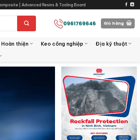
omposite | Advanced Resins & Tooling Board
0961769646
Giỏ hàng
 Hoàn thiện
Keo công nghiệp
Địa kỹ thuật