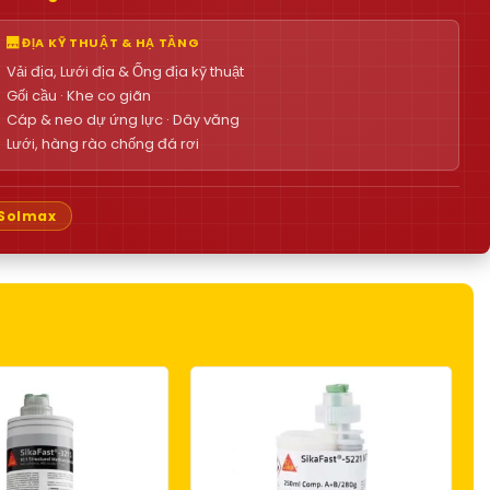
🌉 ĐỊA KỸ THUẬT & HẠ TẦNG
Vải địa, Lưới địa & Ống địa kỹ thuật
Gối cầu · Khe co giãn
Cáp & neo dự ứng lực · Dây văng
Lưới, hàng rào chống đá rơi
Solmax