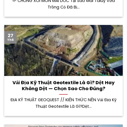
🌱 CHỐNG XÓI MÒN MÁI DỐC Tại Sao Mái Taluy Vừa
Trồng Cỏ Đã Bị...
27
Th6
Vải Địa Kỹ Thuật Geotextile Là Gì? Dệt Hay
Không Dệt — Chọn Sao Cho Đúng?
ĐỊA KỸ THUẬT GEOQUEST // KIẾN THỨC NỀN Vải Địa Kỹ
Thuật Geotextile Là Gì?Dệt...