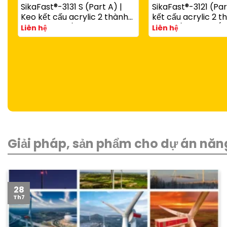
SikaFast®-3131 S (Part A) |
SikaFast®-3121 (Par
Keo kết cấu acrylic 2 thành
kết cấu acrylic 2 
phần đóng rắn nhanh dùng
đóng rắn nhanh (d
Liên hệ
Liên hệ
với SikaFast®-3081 N (Part B)
SikaFast®-3081 N P
Giải pháp, sản phẩm cho dự án năng
28
Th7