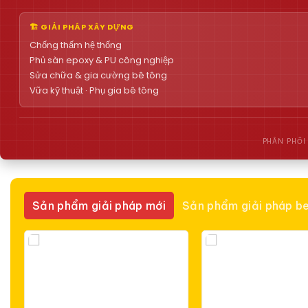
🏗 GIẢI PHÁP XÂY DỰNG
Chống thấm hệ thống
Phủ sàn epoxy & PU công nghiệp
Sửa chữa & gia cường bê tông
Vữa kỹ thuật · Phụ gia bê tông
PHÂN PHỐI
Sản phẩm giải pháp mới
Sản phẩm giải pháp be