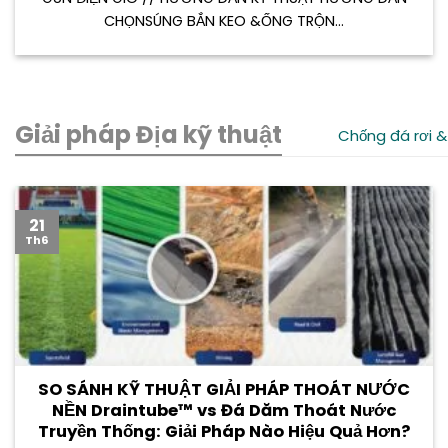
CHỌNSÚNG BẮN KEO &ỐNG TRỘN...
Giải pháp Địa kỹ thuật
Chống đá rơi &
21
Th6
SO SÁNH KỸ THUẬT GIẢI PHÁP THOÁT NƯỚC
NỀN Draintube™ vs Đá Dăm Thoát Nước
Truyền Thống: Giải Pháp Nào Hiệu Quả Hơn?