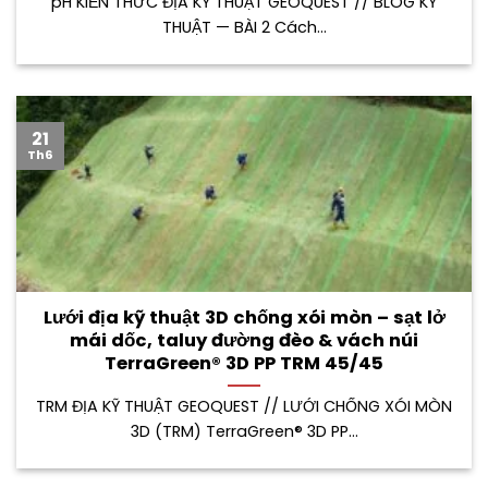
pH KIẾN THỨC ĐỊA KỸ THUẬT GEOQUEST // BLOG KỸ
THUẬT — BÀI 2 Cách...
21
Th6
Lưới địa kỹ thuật 3D chống xói mòn – sạt lở
mái dốc, taluy đường đèo & vách núi
TerraGreen® 3D PP TRM 45/45
TRM ĐỊA KỸ THUẬT GEOQUEST // LƯỚI CHỐNG XÓI MÒN
3D (TRM) TerraGreen® 3D PP...