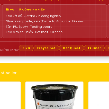
🏭 VẬT TƯ CÔNG NGHIỆP
Keo kết cấu & trám kín công nghiệp
Nhựa composite, keo đổ mạch | Advanced Resins
Tấm PU, Epoxy | Tooling board
Keo ô tô, tàu biển · Hot melt · Silicone
Sika
Freyssinet
GeoQuest
Trumer
 CHÍNH HÃNG:
st seller